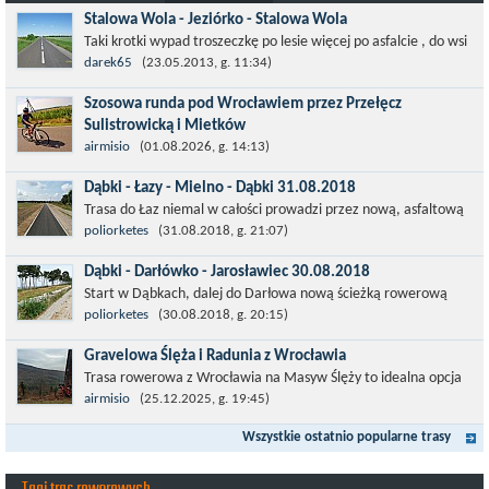
Stalowa Wola - Jeziórko - Stalowa Wola
Taki krotki wypad troszeczkę po lesie więcej po asfalcie , do wsi
której już nie ma , kopalni siarki również nie ma , a ci co
darek65
(23.05.2013, g. 11:34)
pamiętają okres...
Szosowa runda pod Wrocławiem przez Przełęcz
Sulistrowicką i Mietków
Łatwa, szosowa runda pod Wrocławiem, raczej płaska z jednym
airmisio
(01.08.2026, g. 14:13)
małym podjazdem na Przełęcz Sulistrowicką od strony Olesznej.
Dąbki - Łazy - Mielno - Dąbki 31.08.2018
To trasa idealna na...
Trasa do Łaz niemal w całości prowadzi przez nową, asfaltową
ścieżkę rowerową (od Dąbek do Iwięcina wzdłuż drogi 203).
poliorketes
(31.08.2018, g. 21:07)
Niestety jest to trasa nie...
Dąbki - Darłówko - Jarosławiec 30.08.2018
Start w Dąbkach, dalej do Darłowa nową ścieżką rowerową
(niekiedy pieszo-rowerową), gdzie na pierwszym rondzie zjazd
poliorketes
(30.08.2018, g. 20:15)
w stronę Darłówka Zachodniego....
Gravelowa Ślęża i Radunia z Wrocławia
Trasa rowerowa z Wrocławia na Masyw Ślęży to idealna opcja
na rower przełajowy (lub gravelowy). Zimą, kiedy nie ma śniegu,
airmisio
(25.12.2025, g. 19:45)
a temperatura jest...
Wszystkie ostatnio popularne trasy