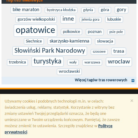
Tagi tras rowerowych
gory
bike maraton
góra
bystrzyca kłodzka
gdynia
inne
gorzów wielkopolski
lubuskie
jelenia gora
opatowice
polkowice
poznan
psie pole
skarzysko-kamienna
Siechnice
slowacja
Słowiński Park Narodowy
trasa
szosowe
turystyka
wroclaw
trzebnica
wały
warszawa
wrocławski
Więcej tagów tras rowerowych
×
Używamy cookies i podobnych technologii m.in. w celach:
świadczenia usług, reklamy, statystyk. Korzystanie z witryny bez
zmiany ustawień Twojej przeglądarki oznacza, że będą one
umieszczane w Twoim urządzeniu końcowym. Pamiętaj, że zawsze
możesz zmienić te ustawienia. Szczegóły znajdziesz w
Polityce
prywatności
.