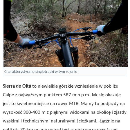
Charakterystyczne singletracki w tym rejonie
Sierra de Oltá
to niewielkie górskie wzniesienie w pobliżu
Calpe z najwyższym punktem 587 m n.p.m. Jak się okazuje
jest to świetne miejsce na rower MTB. Mamy tu podjazdy na
wysokość 300-400 m z pięknymi widokami na okolicę i zjazdy
wąskimi i technicznymi naturalnymi ścieżkami. Łącznie na
pętli ok. 30 km mamy ponad tysiąc metrów przewyższeń,