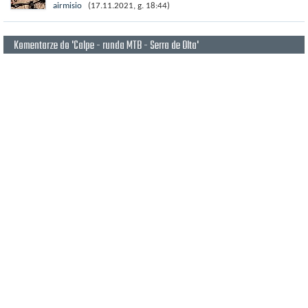
La Nucia) często wybierane jest jako idealne miejsce na
airmisio
(17.11.2021, g. 18:44)
przygotowania do sezonu...
Komentarze do 'Calpe - runda MTB - Serra de Olta'