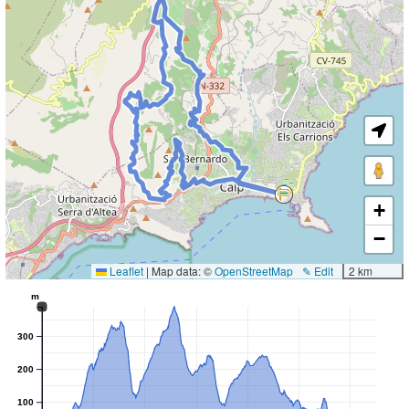
+
−
Leaflet
|
Map data: ©
OpenStreetMap
✎ Edit
2 km
m
300
200
100