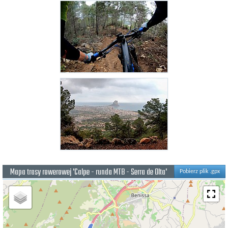
Mapa trasy rowerowej 'Calpe - runda MTB - Serra de Olta'
Pobierz plik .gpx