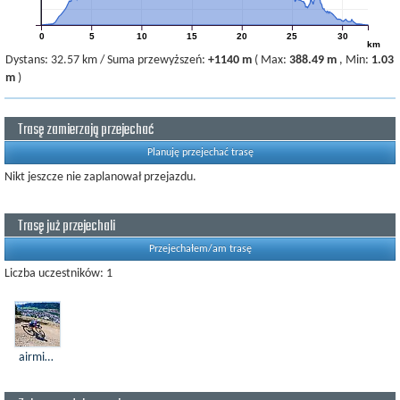
0
5
10
15
20
25
30
km
Dystans:
32.57 km
/
Suma przewyższeń:
+1140 m
(
Max:
388.49 m
,
Min:
1.03
m
)
Trasę zamierzają przejechać
Planuję przejechać trasę
Nikt jeszcze nie zaplanował przejazdu.
Trasę już przejechali
Przejechałem/am trasę
Liczba uczestników: 1
airmisio