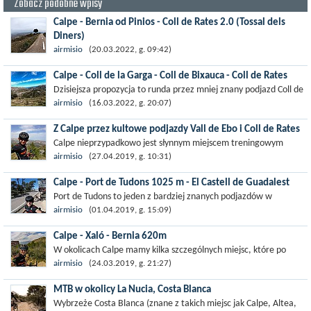
Zobacz podobne wpisy
Calpe - Bernia od Pinios - Coll de Rates 2.0 (Tossal dels
Diners)
Propozycja większej rundy — ok 100 km — zahaczająca o Port
airmisio
(20.03.2022, g. 09:42)
Bèrnia (od strony Pinos) i Coll de Rates (z wjazdem na sam...
Calpe - Coll de la Garga - Coll de Bixauca - Coll de Rates
Dzisiejsza propozycja to runda przez mniej znany podjazd Coll de
la Garga, na który dostaniemy się z miejscowości Orba. W
airmisio
(16.03.2022, g. 20:07)
dalszej częsci...
Z Calpe przez kultowe podjazdy Vall de Ebo i Coll de Rates
Calpe nieprzypadkowo jest słynnym miejscem treningowym
wybieranym przez kolarzy. W okolicy nie brakuje wyśmienitych
airmisio
(27.04.2019, g. 10:31)
terenów do...
Calpe - Port de Tudons 1025 m - El Castell de Guadalest
Port de Tudons to jeden z bardziej znanych podjazdów w
niedalekiej okolicy Calpe. Wznosi się lekko powyzej 1 tys.
airmisio
(01.04.2019, g. 15:09)
metrów i z tego też...
Calpe - Xaló - Bernia 620m
W okolicach Calpe mamy kilka szczególnych miejsc, które po
prostu trzeba odwiedzić. Jednym z takich jest Bernia, podjazd
airmisio
(24.03.2019, g. 21:27)
wznosi się...
MTB w okolicy La Nucia, Costa Blanca
Wybrzeże Costa Blanca (znane z takich miejsc jak Calpe, Altea,