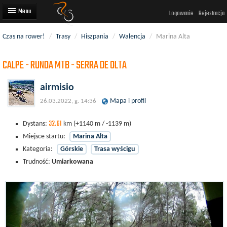
Logowanie
Rejestracja
Czas na rower!
/
Trasy
/
Hiszpania
/
Walencja
/
Marina Alta
Artykuły
CALPE - RUNDA MTB - SERRA DE OLTA
Trasy rowerowe
Wyścigi rowerowe
airmisio
Mapa i profil
26.03.2022, g. 14:36
Użytkownicy
32.61
Dodaj
Dystans:
km
(+1140 m / -1139 m)
Miejsce startu:
Marina Alta
Kategoria:
Górskie
Trasa wyścigu
Trudność:
Umiarkowana