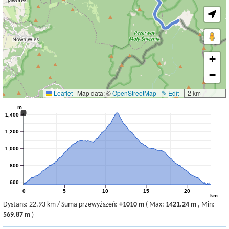
+
−
Leaflet
|
Map data: ©
OpenStreetMap
✎ Edit
2 km
m
1,400
1,200
1,000
800
600
0
5
10
15
20
km
Dystans:
22.93 km
/
Suma przewyższeń:
+1010 m
(
Max:
1421.24 m
,
Min:
569.87 m
)