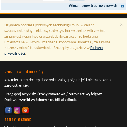
Więcej tagów tras rowerowych
×
Używamy cookies i podobnych technologii m.in. w celach:
świadczenia usług, reklamy, statystyk. Korzystanie z witryny bez
zmiany ustawień Twojej przeglądarki oznacza, że będą one
umieszczane w Twoim urządzeniu końcowym. Pamiętaj, że zawsze
możesz zmienić te ustawienia. Szczegóły znajdziesz w
Polityce
prywatności
.
czasnarower.pl na skróty
Aby mieć pełny dostęp do serwisu
zaloguj się
lub jeśli nie masz konta
zarejestruj się
.
Przeglądaj
artykuły
/
trasy rowerowe
/
terminarz wyścigów
.
Dodawaj
wyniki wyścigów
/
publikuj zdjęcia
.
Kontakt, o stronie