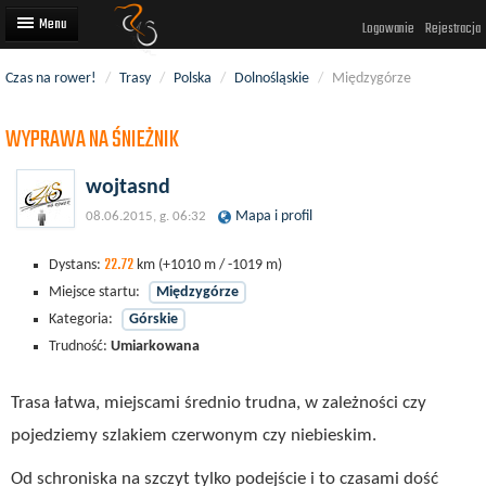
Logowanie
Rejestracja
Czas na rower!
/
Trasy
/
Polska
/
Dolnośląskie
/
Międzygórze
Artykuły
WYPRAWA NA ŚNIEŻNIK
Trasy rowerowe
Wyścigi rowerowe
wojtasnd
Mapa i profil
08.06.2015, g. 06:32
Użytkownicy
22.72
Dodaj
Dystans:
km
(+1010 m / -1019 m)
Miejsce startu:
Międzygórze
Kategoria:
Górskie
Trudność:
Umiarkowana
Trasa łatwa, miejscami średnio trudna, w zależności czy
pojedziemy szlakiem czerwonym czy niebieskim.
Od schroniska na szczyt tylko podejście i to czasami dość