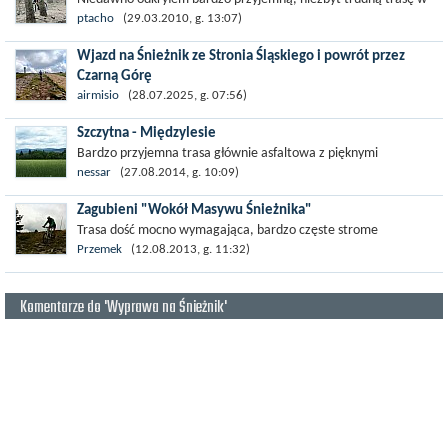
Masywie Śnieżnika. Z Mędzygórza jest kilka szlaków pieszych
ptacho
(29.03.2010, g. 13:07)
prowadzących do sanktuarium...
Wjazd na Śnieżnik ze Stronia Śląskiego i powrót przez
Czarną Górę
Głównym celem trasy był położony w Sudetach Wschodnich i
airmisio
(28.07.2025, g. 07:56)
wznoszący się na wysokość 1425 m n.p.m. Śnieżnik. Przy okazji
Szczytna - Międzylesie
wpadliśmy na...
Bardzo przyjemna trasa głównie asfaltowa z pięknymi
widokami, nie wymagająca jakiejś lepszej kondycji. Jedynie
nessar
(27.08.2014, g. 10:09)
poczatek ostro pod górę i odcinek z...
Zagubieni "Wokół Masywu Śnieżnika"
Trasa dość mocno wymagająca, bardzo częste strome
przewyższenia liczące długie interwały. Częste prowadzenie
Przemek
(12.08.2013, g. 11:32)
roweru z racji prawie niemożliwych...
Komentarze do 'Wyprawa na Śnieżnik'