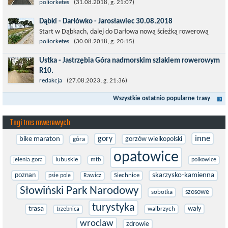
ścieżkę rowerową (od Dąbek do Iwięcina wzdłuż drogi 203).
poliorketes
(31.08.2018, g. 21:07)
Niestety jest to trasa nie...
Dąbki - Darłówko - Jarosławiec 30.08.2018
Start w Dąbkach, dalej do Darłowa nową ścieżką rowerową
(niekiedy pieszo-rowerową), gdzie na pierwszym rondzie zjazd
poliorketes
(30.08.2018, g. 20:15)
w stronę Darłówka Zachodniego....
Ustka - Jastrzębia Góra nadmorskim szlakiem rowerowym
R10.
Międzynarodowy Szlak Rowerowy R-10, jest częścią sieci
redakcja
(27.08.2023, g. 21:36)
EuroVelo. Prowadzi wzdłuż brzegu dookoła Morza Bałtyckiego.
Wszystkie ostatnio popularne trasy
Trasa liczy w sumie ponad 8500...
Tagi tras rowerowych
inne
gory
bike maraton
gorzów wielkopolski
góra
opatowice
lubuskie
jelenia gora
mtb
polkowice
poznan
skarzysko-kamienna
Siechnice
psie pole
Rawicz
Słowiński Park Narodowy
szosowe
sobotka
turystyka
trasa
wały
walbrzych
trzebnica
wroclaw
zdrowie