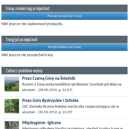
Trasę zamierzają przejechać
Planuję przejechać trasę
Nikt jeszcze nie zaplanował przejazdu.
Trasę już przejechali
Przejechałem/am trasę
Nikt jeszcze nie przejechał trasy.
Zobacz podobne wpisy
Przez Czarną Górę na Śnieżnik
Razem z żoną postanowiliśmy spróbować turystyki górskiej na
rowerach. To była nasza trzecia wycieczka. Wyprawę
ainsztain
(28.06.2010, g. 22:07)
rozpoczęliśmy w Międzygórzu. Szybki...
Przez Góry Bystrzyckie i Orlickie
Cel: Ziemska Brama Kolejna wycieczka rozpoczynająca się w
Międzygórzu. Długim, łagodnym zjazdem asfaltową drogą
ainsztain
(30.06.2010, g. 22:39)
jedziemy do Domaszkowa. Omijając...
Międzygórze- Igliczna
Niedawno odkryłem bardzo przyjemną, niezbyt trudną trasę w