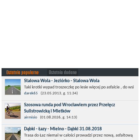
Ostatnio popularne
Ostatnio dodane
Stalowa Wola - Jeziórko - Stalowa Wola
Taki krotki wypad troszeczkę po lesie więcej po asfalcie , do wsi
której już nie ma , kopalni siarki również nie ma , a ci co
darek65
(23.05.2013, g. 11:34)
pamiętają okres...
Szosowa runda pod Wrocławiem przez Przełęcz
Sulistrowicką i Mietków
Łatwa, szosowa runda pod Wrocławiem, raczej płaska z jednym
airmisio
(01.08.2026, g. 14:13)
małym podjazdem na Przełęcz Sulistrowicką od strony Olesznej.
Dąbki - Łazy - Mielno - Dąbki 31.08.2018
To trasa idealna na...
Trasa do Łaz niemal w całości prowadzi przez nową, asfaltową