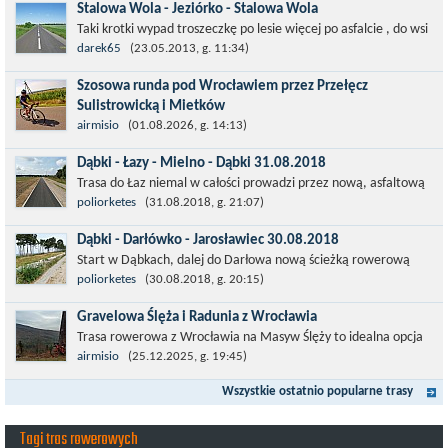
Stalowa Wola - Jeziórko - Stalowa Wola
Taki krotki wypad troszeczkę po lesie więcej po asfalcie , do wsi
której już nie ma , kopalni siarki również nie ma , a ci co
darek65
(23.05.2013, g. 11:34)
pamiętają okres...
Szosowa runda pod Wrocławiem przez Przełęcz
Sulistrowicką i Mietków
Łatwa, szosowa runda pod Wrocławiem, raczej płaska z jednym
airmisio
(01.08.2026, g. 14:13)
małym podjazdem na Przełęcz Sulistrowicką od strony Olesznej.
Dąbki - Łazy - Mielno - Dąbki 31.08.2018
To trasa idealna na...
Trasa do Łaz niemal w całości prowadzi przez nową, asfaltową
ścieżkę rowerową (od Dąbek do Iwięcina wzdłuż drogi 203).
poliorketes
(31.08.2018, g. 21:07)
Niestety jest to trasa nie...
Dąbki - Darłówko - Jarosławiec 30.08.2018
Start w Dąbkach, dalej do Darłowa nową ścieżką rowerową
(niekiedy pieszo-rowerową), gdzie na pierwszym rondzie zjazd
poliorketes
(30.08.2018, g. 20:15)
w stronę Darłówka Zachodniego....
Gravelowa Ślęża i Radunia z Wrocławia
Trasa rowerowa z Wrocławia na Masyw Ślęży to idealna opcja
na rower przełajowy (lub gravelowy). Zimą, kiedy nie ma śniegu,
airmisio
(25.12.2025, g. 19:45)
a temperatura jest...
Wszystkie ostatnio popularne trasy
Tagi tras rowerowych