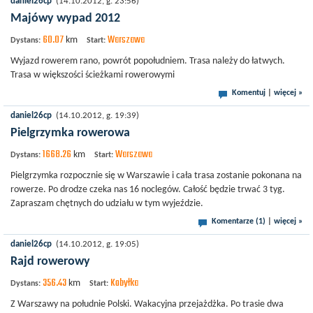
daniel26cp
(14.10.2012, g. 23:56)
Majówy wypad 2012
60.07
Warszawa
km
Dystans:
Start:
Wyjazd rowerem rano, powrót popołudniem. Trasa należy do łatwych.
Trasa w większości ścieżkami rowerowymi
Komentuj
|
więcej »
daniel26cp
(14.10.2012, g. 19:39)
Pielgrzymka rowerowa
1668.26
Warszawa
km
Dystans:
Start:
Pielgrzymka rozpocznie się w Warszawie i cała trasa zostanie pokonana na
rowerze. Po drodze czeka nas 16 noclegów. Całość będzie trwać 3 tyg.
Zapraszam chętnych do udziału w tym wyjeździe.
Komentarze (1)
|
więcej »
daniel26cp
(14.10.2012, g. 19:05)
Rajd rowerowy
356.43
Kobyłka
km
Dystans:
Start:
Z Warszawy na południe Polski. Wakacyjna przejażdżka. Po trasie dwa