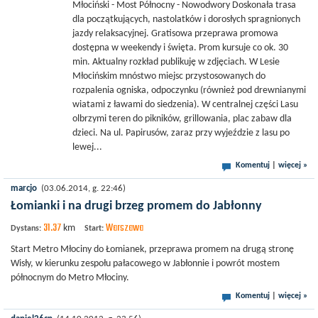
Młociński - Most Północny - Nowodwory Doskonała trasa
dla początkujących, nastolatków i dorosłych spragnionych
jazdy relaksacyjnej. Gratisowa przeprawa promowa
dostępna w weekendy i święta. Prom kursuje co ok. 30
min. Aktualny rozkład publikuję w zdjęciach. W Lesie
Młocińskim mnóstwo miejsc przystosowanych do
rozpalenia ogniska, odpoczynku (również pod drewnianymi
wiatami z ławami do siedzenia). W centralnej części Lasu
olbrzymi teren do pikników, grillowania, plac zabaw dla
dzieci. Na ul. Papirusów, zaraz przy wyjeździe z lasu po
lewej...
Komentuj
|
więcej »
marcjo
(03.06.2014, g. 22:46)
Łomianki i na drugi brzeg promem do Jabłonny
31.37
Warszawa
km
Dystans:
Start:
Start Metro Młociny do Łomianek, przeprawa promem na drugą stronę
Wisły, w kierunku zespołu pałacowego w Jabłonnie i powrót mostem
północnym do Metro Młociny.
Komentuj
|
więcej »