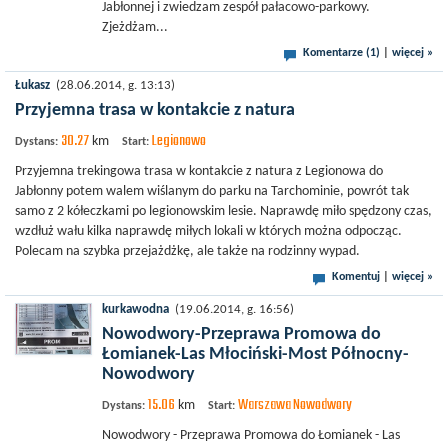
Jabłonnej i zwiedzam zespół pałacowo-parkowy.
Zjeżdżam...
Komentarze (1)
|
więcej »
Łukasz
(28.06.2014, g. 13:13)
Przyjemna trasa w kontakcie z natura
30.27
Legionowo
km
Dystans:
Start:
Przyjemna trekingowa trasa w kontakcie z natura z Legionowa do
Jabłonny potem walem wiślanym do parku na Tarchominie, powrót tak
samo z 2 kółeczkami po legionowskim lesie. Naprawdę miło spędzony czas,
wzdłuż wału kilka naprawdę miłych lokali w których można odpocząc.
Polecam na szybka przejażdżkę, ale także na rodzinny wypad.
Komentuj
|
więcej »
kurkawodna
(19.06.2014, g. 16:56)
Nowodwory-Przeprawa Promowa do
Łomianek-Las Młociński-Most Północny-
Nowodwory
15.06
Warszawa Nowodwory
km
Dystans:
Start:
Nowodwory - Przeprawa Promowa do Łomianek - Las