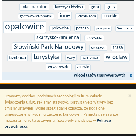
bike maraton
gory
góra
bystrzyca kłodzka
inne
lubuskie
gorzów wielkopolski
jelenia gora
opatowice
polkowice
poznan
Siechnice
psie pole
skarzysko-kamienna
slowacja
Słowiński Park Narodowy
trasa
szosowe
turystyka
wroclaw
trzebnica
wały
warszawa
wrocławski
zdrowie
Więcej tagów tras rowerowych
×
Używamy cookies i podobnych technologii m.in. w celach:
świadczenia usług, reklamy, statystyk. Korzystanie z witryny bez
zmiany ustawień Twojej przeglądarki oznacza, że będą one
umieszczane w Twoim urządzeniu końcowym. Pamiętaj, że zawsze
możesz zmienić te ustawienia. Szczegóły znajdziesz w
Polityce
prywatności
.