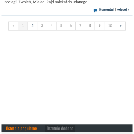
noclegi. Zwoleń, Mielec. Rajd należał do udanego
Komentuj
|
więcej »
«
1
2
3
4
5
6
7
8
9
10
»
Ostatnio popularne
Ostatnio dodane