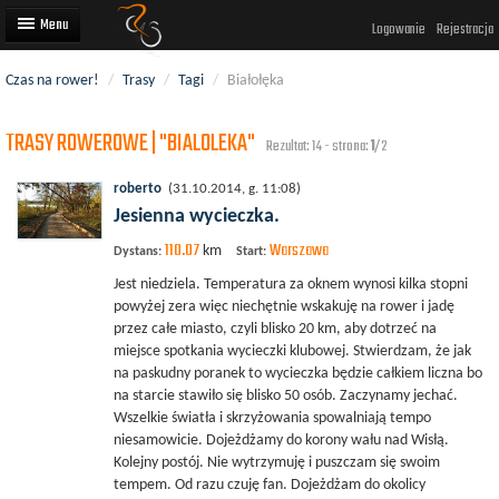
Logowanie
Rejestracja
Czas na rower!
/
Trasy
/
Tagi
/
Białołęka
Artykuły
TRASY ROWEROWE | "BIALOLEKA"
Trasy rowerowe
Rezultat: 14 - strona:
1
/2
Wyścigi rowerowe
roberto
(31.10.2014, g. 11:08)
Jesienna wycieczka.
Użytkownicy
110.07
Warszawa
km
Dystans:
Start:
Dodaj
Jest niedziela. Temperatura za oknem wynosi kilka stopni
powyżej zera więc niechętnie wskakuję na rower i jadę
przez całe miasto, czyli blisko 20 km, aby dotrzeć na
miejsce spotkania wycieczki klubowej. Stwierdzam, że jak
na paskudny poranek to wycieczka będzie całkiem liczna bo
na starcie stawiło się blisko 50 osób. Zaczynamy jechać.
Wszelkie światła i skrzyżowania spowalniają tempo
niesamowicie. Dojeżdżamy do korony wału nad Wisłą.
Kolejny postój. Nie wytrzymuję i puszczam się swoim
tempem. Od razu czuję fan. Dojeżdżam do okolicy