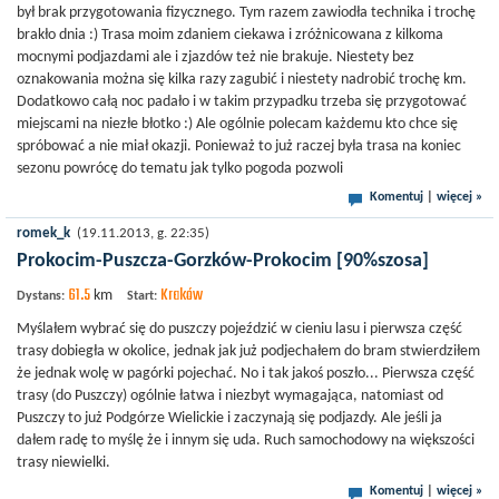
był brak przygotowania fizycznego. Tym razem zawiodła technika i trochę
brakło dnia :) Trasa moim zdaniem ciekawa i zróżnicowana z kilkoma
mocnymi podjazdami ale i zjazdów też nie brakuje. Niestety bez
oznakowania można się kilka razy zagubić i niestety nadrobić trochę km.
Dodatkowo całą noc padało i w takim przypadku trzeba się przygotować
miejscami na niezłe błotko :) Ale ogólnie polecam każdemu kto chce się
spróbować a nie miał okazji. Ponieważ to już raczej była trasa na koniec
sezonu powrócę do tematu jak tylko pogoda pozwoli
Komentuj
|
więcej »
romek_k
(19.11.2013, g. 22:35)
Prokocim-Puszcza-Gorzków-Prokocim [90%szosa]
61.5
Kraków
km
Dystans:
Start:
Myślałem wybrać się do puszczy pojeździć w cieniu lasu i pierwsza część
trasy dobiegła w okolice, jednak jak już podjechałem do bram stwierdziłem
że jednak wolę w pagórki pojechać. No i tak jakoś poszło... Pierwsza część
trasy (do Puszczy) ogólnie łatwa i niezbyt wymagająca, natomiast od
Puszczy to już Podgórze Wielickie i zaczynają się podjazdy. Ale jeśli ja
dałem radę to myślę że i innym się uda. Ruch samochodowy na większości
trasy niewielki.
Komentuj
|
więcej »