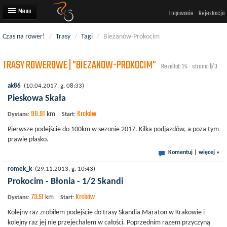
Logowanie
Rejestracja
Czas na rower!
/
Trasy
/
Tagi
/
Bieżanów-Prokocim
Artykuły
TRASY ROWEROWE | "BIEZANOW-PROKOCIM"
Trasy rowerowe
Rezultat: 24 - strona:
1
/3
Wyścigi rowerowe
ak86
(10.04.2017, g. 08:33)
Pieskowa Skała
Użytkownicy
90.91
Kraków
km
Dystans:
Start:
Dodaj
Pierwsze podejście do 100km w sezonie 2017. Kilka podjazdów, a poza tym
prawie płasko.
Komentuj
|
więcej »
romek_k
(29.11.2013, g. 10:43)
Prokocim - Błonia - 1/2 Skandi
73.51
Kraków
km
Dystans:
Start:
Kolejny raz zrobiłem podejście do trasy Skandia Maraton w Krakowie i
kolejny raz jej nie przejechałem w całości. Poprzednim razem przyczyną