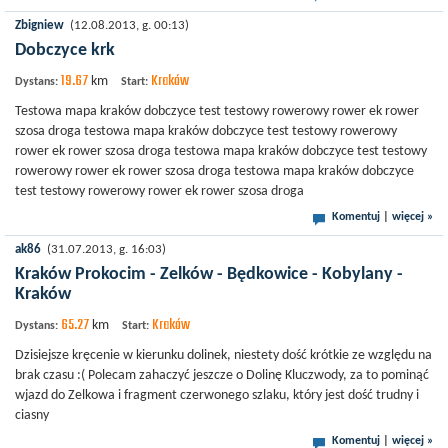
Zbigniew
(12.08.2013, g. 00:13)
Dobczyce krk
19.67
Kraków
km
Dystans:
Start:
Testowa mapa kraków dobczyce test testowy rowerowy rower ek rower
szosa droga testowa mapa kraków dobczyce test testowy rowerowy
rower ek rower szosa droga testowa mapa kraków dobczyce test testowy
rowerowy rower ek rower szosa droga testowa mapa kraków dobczyce
test testowy rowerowy rower ek rower szosa droga
Komentuj
|
więcej »
ak86
(31.07.2013, g. 16:03)
Kraków Prokocim - Zelków - Będkowice - Kobylany -
Kraków
65.27
Kraków
km
Dystans:
Start:
Dzisiejsze kręcenie w kierunku dolinek, niestety dość krótkie ze względu na
brak czasu :( Polecam zahaczyć jeszcze o Dolinę Kluczwody, za to pominąć
wjazd do Zelkowa i fragment czerwonego szlaku, który jest dość trudny i
ciasny
Komentuj
|
więcej »