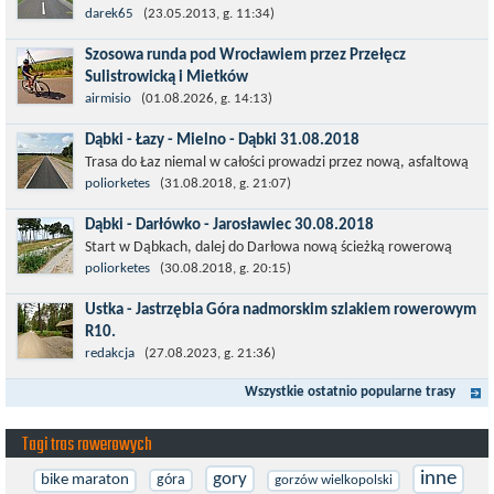
której już nie ma , kopalni siarki również nie ma , a ci co
darek65
(23.05.2013, g. 11:34)
pamiętają okres...
Szosowa runda pod Wrocławiem przez Przełęcz
Sulistrowicką i Mietków
Łatwa, szosowa runda pod Wrocławiem, raczej płaska z jednym
airmisio
(01.08.2026, g. 14:13)
małym podjazdem na Przełęcz Sulistrowicką od strony Olesznej.
Dąbki - Łazy - Mielno - Dąbki 31.08.2018
To trasa idealna na...
Trasa do Łaz niemal w całości prowadzi przez nową, asfaltową
ścieżkę rowerową (od Dąbek do Iwięcina wzdłuż drogi 203).
poliorketes
(31.08.2018, g. 21:07)
Niestety jest to trasa nie...
Dąbki - Darłówko - Jarosławiec 30.08.2018
Start w Dąbkach, dalej do Darłowa nową ścieżką rowerową
(niekiedy pieszo-rowerową), gdzie na pierwszym rondzie zjazd
poliorketes
(30.08.2018, g. 20:15)
w stronę Darłówka Zachodniego....
Ustka - Jastrzębia Góra nadmorskim szlakiem rowerowym
R10.
Międzynarodowy Szlak Rowerowy R-10, jest częścią sieci
redakcja
(27.08.2023, g. 21:36)
EuroVelo. Prowadzi wzdłuż brzegu dookoła Morza Bałtyckiego.
Wszystkie ostatnio popularne trasy
Trasa liczy w sumie ponad 8500...
Tagi tras rowerowych
inne
gory
bike maraton
góra
gorzów wielkopolski