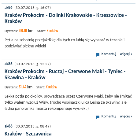
ak86
(30.07.2013, g. 16:07)
Kraków Prokocim - Dolinki Krakowskie - Krzeszowice -
Kraków
98.01
Kraków
km
Dystans:
Start:
Pętla na sobotnią przejażdżkę dla tych co lubią się wyhasać w terenie i
podziwiać piękne widoki
Komentuj
|
więcej »
ak86
(30.07.2013, g. 12:27)
Kraków Prokocim - Ruczaj - Czerwone Maki - Tyniec -
Skawina - Kraków
51.44
Kraków
km
Dystans:
Start:
Lekka pętla po okolicy, prowadząca przez Czerwone Maki, żeby nie śmigać
tylko wałem wzdłuż Wisły, trochę wspinaczki ulicą Leśną ze Skawiny, ale
ładna panoramka miasta rekompensuje wysiłek :)
Komentuj
|
więcej »
ak86
(30.07.2013, g. 08:49)
Kraków - Szczawnica