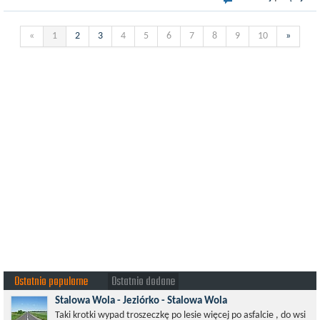
«
1
2
3
4
5
6
7
8
9
10
»
Ostatnio popularne
Ostatnio dodane
Stalowa Wola - Jeziórko - Stalowa Wola
Taki krotki wypad troszeczkę po lesie więcej po asfalcie , do wsi