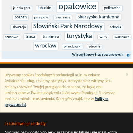
opatowice
lubuskie
polkowice
jelenia gora
skarzysko-kamienna
poznan
psie pole
Siechnice
Słowiński Park Narodowy
slowacja
sobotka
turystyka
trasa
trzebnica
wały
szosowe
warszawa
wroclaw
wrocławski
zdrowie
Więcej tagów tras rowerowych
×
Używamy cookies i podobnych technologii m.in. w celach:
świadczenia usług, reklamy, statystyk. Korzystanie z witryny bez
zmiany ustawień Twojej przeglądarki oznacza, że będą one
umieszczane w Twoim urządzeniu końcowym. Pamiętaj, że zawsze
możesz zmienić te ustawienia. Szczegóły znajdziesz w
Polityce
prywatności
.
czasnarower.pl na skróty
Aby mieć pełny dostęp do serwisu
zaloguj się
lub jeśli nie masz konta