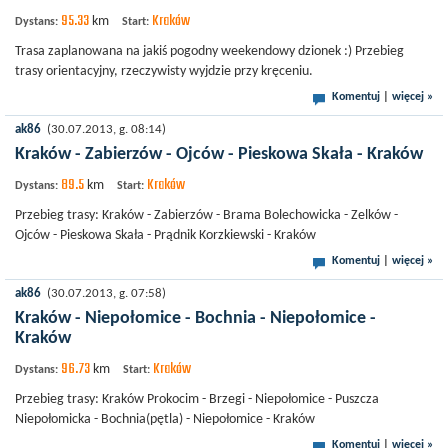
95.33
Kraków
km
Dystans:
Start:
Trasa zaplanowana na jakiś pogodny weekendowy dzionek :) Przebieg
trasy orientacyjny, rzeczywisty wyjdzie przy kręceniu.
Komentuj
|
więcej »
ak86
(30.07.2013, g. 08:14)
Kraków - Zabierzów - Ojców - Pieskowa Skała - Kraków
89.5
Kraków
km
Dystans:
Start:
Przebieg trasy: Kraków - Zabierzów - Brama Bolechowicka - Zelków -
Ojców - Pieskowa Skała - Prądnik Korzkiewski - Kraków
Komentuj
|
więcej »
ak86
(30.07.2013, g. 07:58)
Kraków - Niepołomice - Bochnia - Niepołomice -
Kraków
96.73
Kraków
km
Dystans:
Start:
Przebieg trasy: Kraków Prokocim - Brzegi - Niepołomice - Puszcza
Niepołomicka - Bochnia(pętla) - Niepołomice - Kraków
Komentuj
|
więcej »