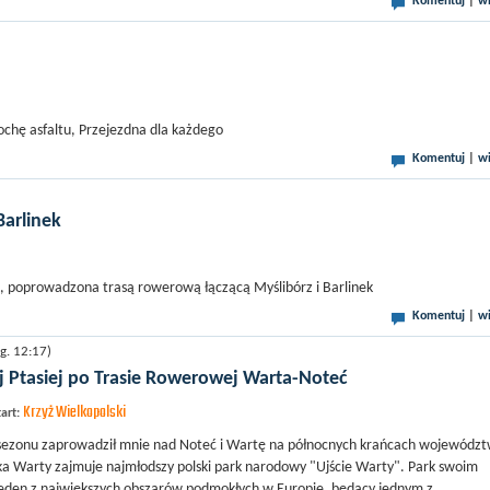
Komentuj
|
wi
ochę asfaltu, Przejezdna dla każdego
Komentuj
|
wi
arlinek
, poprowadzona trasą rowerową łączącą Myślibórz i Barlinek
Komentuj
|
wi
g. 12:17)
j Ptasiej po Trasie Rowerowej Warta-Noteć
Krzyż Wielkopolski
art:
ezonu zaprowadził mnie nad Noteć i Wartę na północnych krańcach wojewódz
ka Warty zajmuje najmłodszy polski park narodowy "Ujście Warty". Park swoim
eden z największych obszarów podmokłych w Europie, będący jednym z