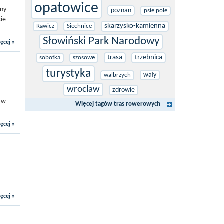
opatowice
jny
poznan
psie pole
kie
skarzysko-kamienna
Rawicz
Siechnice
Słowiński Park Narodowy
ęcej »
trasa
trzebnica
sobotka
szosowe
turystyka
wały
walbrzych
wroclaw
zdrowie
y w
Więcej tagów tras rowerowych
ęcej »
ęcej »