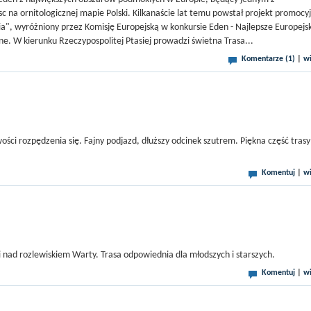
c na ornitologicznej mapie Polski. Kilkanaście lat temu powstał projekt promocy
ia", wyróżniony przez Komisję Europejską w konkursie Eden - Najlepsze Europejs
ne. W kierunku Rzeczypospolitej Ptasiej prowadzi świetna Trasa...
Komentarze (1)
|
wi
ści rozpędzenia się. Fajny podjazd, dłuższy odcinek szutrem. Piękna część tras
Komentuj
|
wi
i nad rozlewiskiem Warty. Trasa odpowiednia dla młodszych i starszych.
Komentuj
|
wi