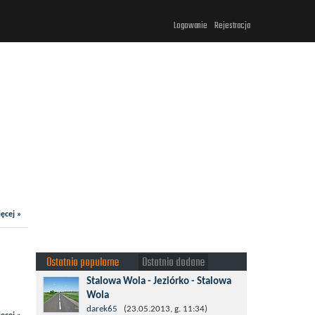
Logowanie
Rejestracja
ęcej »
Ostatnio popularne
Ostatnio dodane
Stalowa Wola - Jeziórko - Stalowa
Wola
Taki krotki wypad troszeczkę po lesie
darek65
(23.05.2013, g. 11:34)