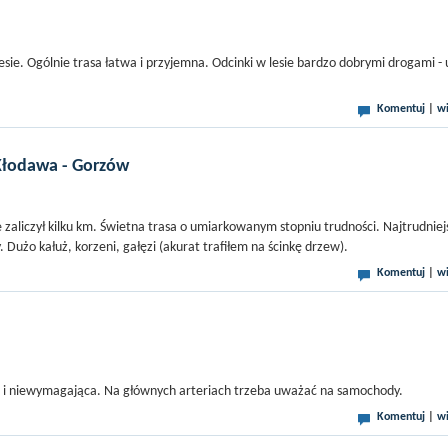
sie. Ogólnie trasa łatwa i przyjemna. Odcinki w lesie bardzo dobrymi drogami - 
Komentuj
|
wi
 Kłodawa - Gorzów
nie zaliczył kilku km. Świetna trasa o umiarkowanym stopniu trudności. Najtrudniej
y. Dużo kałuż, korzeni, gałęzi (akurat trafiłem na ścinkę drzew).
Komentuj
|
wi
a i niewymagająca. Na głównych arteriach trzeba uważać na samochody.
Komentuj
|
wi