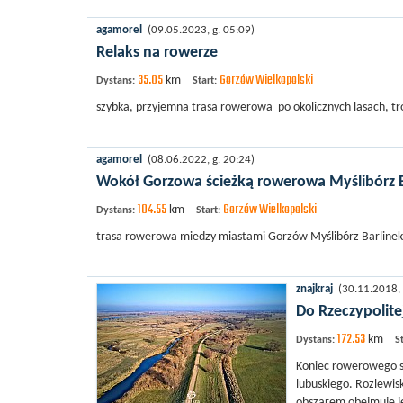
agamorel
(09.05.2023, g. 05:09)
Relaks na rowerze
35.05
Gorzów Wielkopolski
km
Dystans:
Start:
szybka, przyjemna trasa rowerowa po okolicznych lasach, tr
agamorel
(08.06.2022, g. 20:24)
Wokół Gorzowa ścieżką rowerowa Myślibórz B
104.55
Gorzów Wielkopolski
km
Dystans:
Start:
trasa rowerowa miedzy miastami Gorzów Myślibórz Barlinek
znajkraj
(30.11.2018, 
Do Rzeczypolite
172.53
km
Dystans:
St
Koniec rowerowego s
lubuskiego. Rozlewis
obszarem obejmuje j