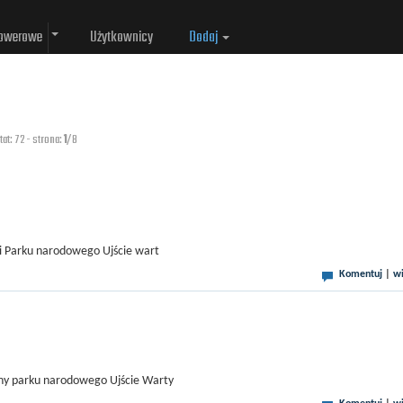
rowerowe
Użytkownicy
Dodaj
tat: 72 - strona:
1
/8
mi Parku narodowego Ujście wart
Komentuj
|
wi
eny parku narodowego Ujście Warty