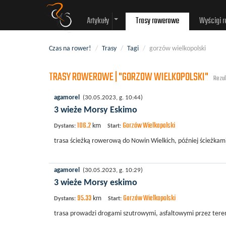
Artykuły
Trasy rowerowe
Wyścigi 
Czas na rower!
/
Trasy
/
Tagi
/
gorzów wielkopolski
TRASY ROWEROWE | "GORZOW WIELKOPOLSKI"
Rezul
agamorel
(30.05.2023, g. 10:44)
3 wieże Morsy Eskimo
106.2
Gorzów Wielkopolski
km
Dystans:
Start:
trasa ścieżką rowerową do Nowin Wielkich, później ścieżka
agamorel
(30.05.2023, g. 10:29)
3 wieże Morsy eskimo
95.33
Gorzów Wielkopolski
km
Dystans:
Start:
trasa prowadzi drogami szutrowymi, asfaltowymi przez ter