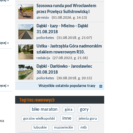
ęcej »
więcej po asfalcie , do wsi której już nie
Szosowa runda pod Wrocławiem
ma , kopalni siarki również nie ma , a ci
przez Przełęcz Sulistrowicką i
co pamiętają okres...
Mietków
airmisio
(01.08.2026, g. 14:13)
Łatwa, szosowa runda pod
Dąbki - Łazy - Mielno - Dąbki
Wrocławiem, raczej płaska z jednym
31.08.2018
małym podjazdem na Przełęcz
Trasa do Łaz niemal w całości prowadzi
poliorketes
(31.08.2018, g. 21:07)
Sulistrowicką od strony Olesznej. To
ęcej »
przez nową, asfaltową ścieżkę
Ustka - Jastrzębia Góra nadmorskim
trasa idealna na...
rowerową (od Dąbek do Iwięcina
szlakiem rowerowym R10.
wzdłuż drogi 203). Niestety jest to
Międzynarodowy Szlak Rowerowy R-
redakcja
(27.08.2023, g. 21:36)
trasa nie...
10, jest częścią sieci EuroVelo.
Dąbki - Darłówko - Jarosławiec
Prowadzi wzdłuż brzegu dookoła
30.08.2018
Morza Bałtyckiego. Trasa liczy w sumie
Start w Dąbkach, dalej do Darłowa
poliorketes
(30.08.2018, g. 20:15)
ponad 8500...
nową ścieżką rowerową (niekiedy
ęcej »
Wszystkie ostatnio popularne trasy
pieszo-rowerową), gdzie na pierwszym
rondzie zjazd w stronę Darłówka
Tagi tras rowerowych
Zachodniego....
bike maraton
gory
góra
inne
gorzów wielkopolski
jelenia gora
twa
lubuskie
mtb
mazowieckie