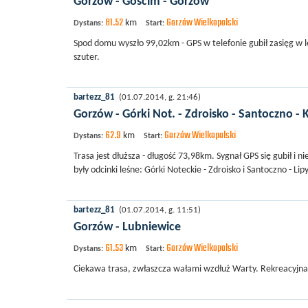
Gorzów - Gościm - Gorzów
81.52
Gorzów Wielkopolski
km
Dystans:
Start:
Spod domu wyszło 99,02km - GPS w telefonie gubił zasięg w le
szuter.
bartezz_81
(01.07.2014, g. 21:46)
Gorzów - Górki Not. - Zdroisko - Santoczno -
62.9
Gorzów Wielkopolski
km
Dystans:
Start:
Trasa jest dłuższa - długość 73,98km. Sygnał GPS się gubił i 
były odcinki leśne: Górki Noteckie - Zdroisko i Santoczno - Lip
bartezz_81
(01.07.2014, g. 11:51)
Gorzów - Lubniewice
61.53
Gorzów Wielkopolski
km
Dystans:
Start:
Ciekawa trasa, zwłaszcza wałami wzdłuż Warty. Rekreacyjn