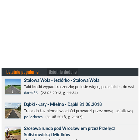
Ostatnio popularne
Ostatnio dodane
Stalowa Wola - Jeziórko - Stalowa Wola
Taki krotki wypad troszeczkę po lesie więcej po asfalcie , do wsi
której już nie ma , kopalni siarki również nie ma , a ci co
darek65
(23.05.2013, g. 11:34)
pamiętają okres...
Dąbki - Łazy - Mielno - Dąbki 31.08.2018
Trasa do Łaz niemal w całości prowadzi przez nową, asfaltową
ścieżkę rowerową (od Dąbek do Iwięcina wzdłuż drogi 203).
poliorketes
(31.08.2018, g. 21:07)
Niestety jest to trasa nie...
Szosowa runda pod Wrocławiem przez Przełęcz
Sulistrowicką i Mietków