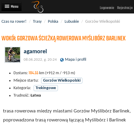
Logowanie
Rejestracja
Czas na rower!
/
Trasy
/
Polska
/
Lubuskie
/
Gorzów Wielkopolski
Artykuły
WOKÓŁ GORZOWA ŚCIEŻKĄ ROWEROWA MYŚLIBÓRZ BARLINEK
Trasy rowerowe
Wyścigi rowerowe
agamorel
Mapa i profil
08.06.2022, g. 20:24
Użytkownicy
104.55
Dodaj
Dystans:
km
(+912 m / -913 m)
Miejsce startu:
Gorzów Wielkopolski
Kategoria:
Trekingowe
Trudność:
Łatwa
trasa rowerowa miedzy miastami Gorzów Myślibórz Barlinek,
poprowadzona trasą rowerową łączącą Myślibórz i Barlinek