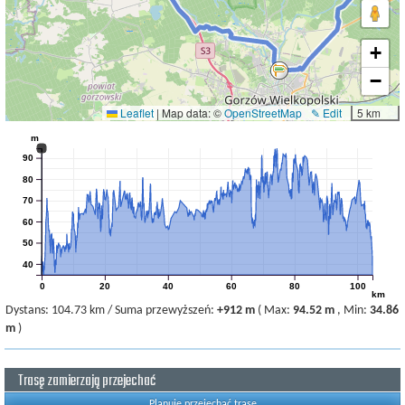
+
−
Leaflet
|
Map data: ©
OpenStreetMap
✎ Edit
5 km
m
90
80
70
60
50
40
0
20
40
60
80
100
km
Dystans:
104.73 km
/
Suma przewyższeń:
+912 m
(
Max:
94.52 m
,
Min:
34.86
m
)
Trasę zamierzają przejechać
Planuję przejechać trasę