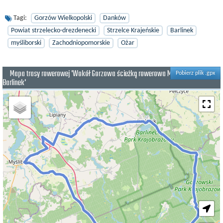
Tagi:
Gorzów Wielkopolski
Danków
Powiat strzelecko-drezdenecki
Strzelce Krajeńskie
Barlinek
myśliborski
Zachodniopomorskie
Ożar
Mapa trasy rowerowej 'Wokół Gorzowa ścieżką rowerowa Myślibórz
Pobierz plik .gpx
Barlinek'