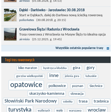
Łatwa, szosowa runda pod Wrocławiem, raczej płaska z jednym
airmisio
(01.08.2026, g. 14:13)
małym podjazdem na Przełęcz Sulistrowicką od strony Olesznej.
Dąbki - Darłówko - Jarosławiec 30.08.2018
To trasa idealna na...
Start w Dąbkach, dalej do Darłowa nową ścieżką rowerową
(niekiedy pieszo-rowerową), gdzie na pierwszym rondzie zjazd
poliorketes
(30.08.2018, g. 20:15)
w stronę Darłówka Zachodniego....
Gravelowa Ślęża i Radunia z Wrocławia
Trasa rowerowa z Wrocławia na Masyw Ślęży to idealna opcja
na rower przełajowy (lub gravelowy). Zimą, kiedy nie ma śniegu,
airmisio
(25.12.2025, g. 19:45)
a temperatura jest...
Wszystkie ostatnio popularne trasy
Tagi tras rowerowych
gory
góra
bike maraton
bystrzyca kłodzka
inne
gorzów wielkopolski
lubuskie
jelenia gora
opatowice
polkowice
poznan
Siechnice
skarzysko-kamienna
slowacja
Słowiński Park Narodowy
trasa
trzebnica
sobotka
turystyka
wroclaw
wały
walbrzych
warszawa