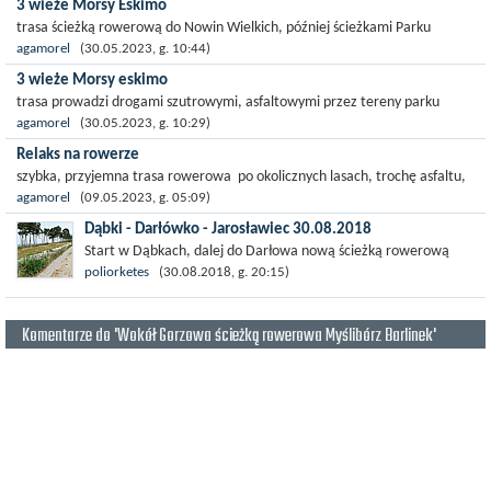
3 wieże Morsy Eskimo
Rozlewiska Warty zajmuje...
trasa ścieżką rowerową do Nowin Wielkich, później ścieżkami Parku
narodowego Ujście wart
agamorel
(30.05.2023, g. 10:44)
3 wieże Morsy eskimo
trasa prowadzi drogami szutrowymi, asfaltowymi przez tereny parku
narodowego Ujście Warty
agamorel
(30.05.2023, g. 10:29)
Relaks na rowerze
szybka, przyjemna trasa rowerowa po okolicznych lasach, trochę asfaltu,
Przejezdna dla każdego
agamorel
(09.05.2023, g. 05:09)
Dąbki - Darłówko - Jarosławiec 30.08.2018
Start w Dąbkach, dalej do Darłowa nową ścieżką rowerową
(niekiedy pieszo-rowerową), gdzie na pierwszym rondzie zjazd
poliorketes
(30.08.2018, g. 20:15)
w stronę Darłówka Zachodniego....
Komentarze do 'Wokół Gorzowa ścieżką rowerowa Myślibórz Barlinek'