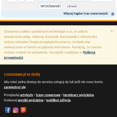
wrocławski
zdrowie
Więcej tagów tras rowerowych
×
Używamy cookies i podobnych technologii m.in. w celach:
świadczenia usług, reklamy, statystyk. Korzystanie z witryny bez
zmiany ustawień Twojej przeglądarki oznacza, że będą one
umieszczane w Twoim urządzeniu końcowym. Pamiętaj, że zawsze
możesz zmienić te ustawienia. Szczegóły znajdziesz w
Polityce
prywatności
.
czasnarower.pl na skróty
Aby mieć pełny dostęp do serwisu
zaloguj się
lub jeśli nie masz konta
zarejestruj się
.
Przeglądaj
artykuły
/
trasy rowerowe
/
terminarz wyścigów
.
Dodawaj
wyniki wyścigów
/
publikuj zdjęcia
.