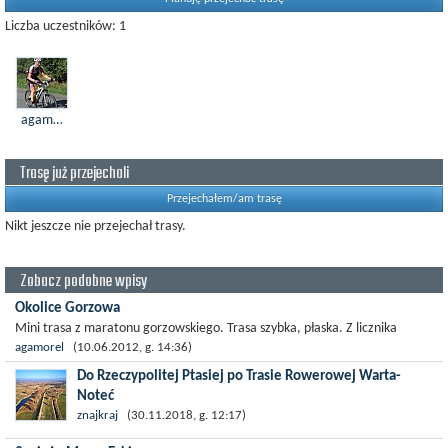
Liczba uczestników: 1
agamorel
Trasę już przejechali
Przejechałem/am trasę
Nikt jeszcze nie przejechał trasy.
Zobacz podobne wpisy
Okolice Gorzowa
Mini trasa z maratonu gorzowskiego. Trasa szybka, płaska. Z licznika
rowerowego wychodzi 70 km.100% asfaltu. Żółte strzałki prowadzą przez
agamorel
(10.06.2012, g. 14:36)
całą trasę.
Do Rzeczypolitej Ptasiej po Trasie Rowerowej Warta-
Noteć
Koniec rowerowego sezonu zaprowadził mnie nad Noteć i
znajkraj
(30.11.2018, g. 12:17)
Wartę na północnych krańcach województwa lubuskiego.