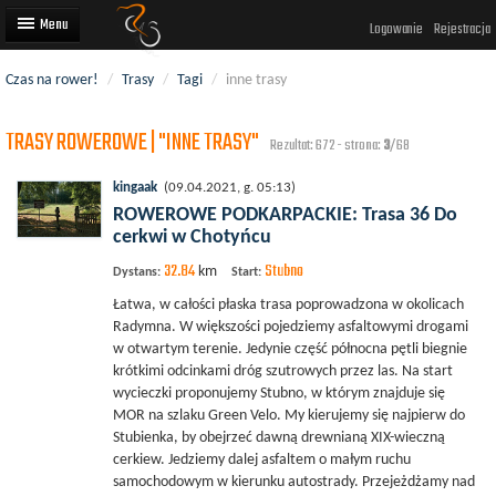
Logowanie
Rejestracja
Czas na rower!
/
Trasy
/
Tagi
/
inne trasy
Artykuły
TRASY ROWEROWE | "INNE TRASY"
Trasy rowerowe
Rezultat: 672 - strona:
3
/68
Wyścigi rowerowe
kingaak
(09.04.2021, g. 05:13)
ROWEROWE PODKARPACKIE: Trasa 36 Do
Użytkownicy
cerkwi w Chotyńcu
32.84
Stubno
Dodaj
km
Dystans:
Start:
Łatwa, w całości płaska trasa poprowadzona w okolicach
Radymna. W większości pojedziemy asfaltowymi drogami
w otwartym terenie. Jedynie część północna pętli biegnie
krótkimi odcinkami dróg szutrowych przez las. Na start
wycieczki proponujemy Stubno, w którym znajduje się
MOR na szlaku Green Velo. My kierujemy się najpierw do
Stubienka, by obejrzeć dawną drewnianą XIX-wieczną
cerkiew. Jedziemy dalej asfaltem o małym ruchu
samochodowym w kierunku autostrady. Przejeżdżamy nad