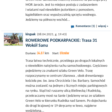
MOR Jarocin. Jest to miejsce postoju z zadaszeniem
i wiatami nad niewielkim jeziorkiem z pomostem,
kąpieliskiem oraz wypożyczalnią sprzętu wodnego.
Jedziemy na północny wschód...
Komentarze (1)
|
więcej »
kingaak
(08.04.2021, g. 19:43)
ROWEROWE PODKARPACKIE: Trasa 31
Wokół Sanu
34.07
Ulanów
km
Dystans:
Start:
Trasa łatwa technicznie, przebiega po drogach lokalnych
o niewielkim natężeniu ruchu samochodowego. Częściowo
pojedziemy za znakami szlaku Green Velo. Trasę
rozpoczynamy w centrum Ulanowa , obok drewnianego
kościoła pw. św. Jana Chrzciciela i św. Barbary. Samochód
można zostawić na jednym z licznych miejsc parkingowych
na rynku. Stąd też ruszamy ulicą Bielinecką i Rudnicką,
przekraczamy most na Sanie i jedziemy wraz ze szlakiem
Green Velo w kierunku Rudnika nad Sanem. Po dojechaniu
do drogi krajowej nr 19 skręcamy w lewo, najpierw
wydzieloną...