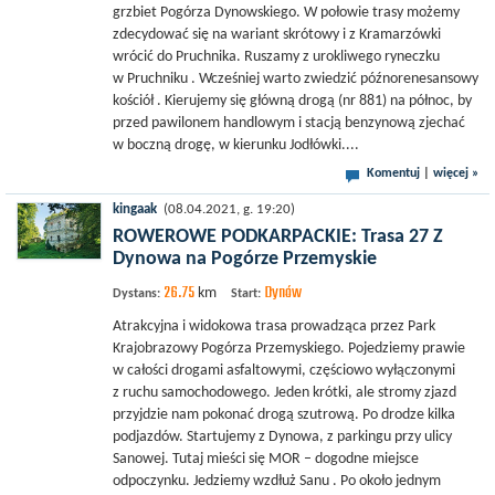
grzbiet Pogórza Dynowskiego. W połowie trasy możemy
zdecydować się na wariant skrótowy i z Kramarzówki
wrócić do Pruchnika. Ruszamy z urokliwego ryneczku
w Pruchniku . Wcześniej warto zwiedzić późnorenesansowy
kościół . Kierujemy się główną drogą (nr 881) na północ, by
przed pawilonem handlowym i stacją benzynową zjechać
w boczną drogę, w kierunku Jodłówki....
Komentuj
|
więcej »
kingaak
(08.04.2021, g. 19:20)
ROWEROWE PODKARPACKIE: Trasa 27 Z
Dynowa na Pogórze Przemyskie
26.75
Dynów
km
Dystans:
Start:
Atrakcyjna i widokowa trasa prowadząca przez Park
Krajobrazowy Pogórza Przemyskiego. Pojedziemy prawie
w całości drogami asfaltowymi, częściowo wyłączonymi
z ruchu samochodowego. Jeden krótki, ale stromy zjazd
przyjdzie nam pokonać drogą szutrową. Po drodze kilka
podjazdów. Startujemy z Dynowa, z parkingu przy ulicy
Sanowej. Tutaj mieści się MOR – dogodne miejsce
odpoczynku. Jedziemy wzdłuż Sanu . Po około jednym