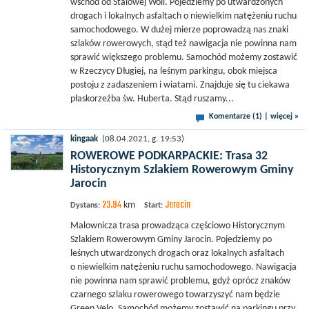
wschód od Stalowej Woli. Pojedziemy po utwardzonych
drogach i lokalnych asfaltach o niewielkim natężeniu ruchu
samochodowego. W dużej mierze poprowadzą nas znaki
szlaków rowerowych, stąd też nawigacja nie powinna nam
sprawić większego problemu. Samochód możemy zostawić
w Rzeczycy Długiej, na leśnym parkingu, obok miejsca
postoju z zadaszeniem i wiatami. Znajduje się tu ciekawa
płaskorzeźba św. Huberta. Stąd ruszamy...
Komentarze (1)
|
więcej »
kingaak
(08.04.2021, g. 19:53)
ROWEROWE PODKARPACKIE: Trasa 32
Historycznym Szlakiem Rowerowym Gminy
Jarocin
23.94
Jarocin
km
Dystans:
Start:
Malownicza trasa prowadząca częściowo Historycznym
Szlakiem Rowerowym Gminy Jarocin. Pojedziemy po
leśnych utwardzonych drogach oraz lokalnych asfaltach
o niewielkim natężeniu ruchu samochodowego. Nawigacja
nie powinna nam sprawić problemu, gdyż oprócz znaków
czarnego szlaku rowerowego towarzyszyć nam będzie
Green Velo. Samochód możemy zostawić na parkingu przy