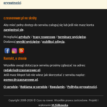
prywatności
.
czasnarower.pl na skróty
Aby mieć pełny dostęp do serwisu
zaloguj się
lub jeśli nie masz konta
zarejestruj się
.
Przeglądaj
artykuły
/
trasy rowerowe
/
terminarz wyścigów
.
Dodawaj
wyniki wyścigów
/
publikuj zdjęcia
.
Kontakt, o stronie
Wszelkie uwagi dotyczące serwisu prosimy zgłaszać na adres:
redakcja@czasnarower.pl
.
Jeśli masz kłopot lub nie wiesz jak skorzystać z serwisu napisz:
pomoc@czasnarower.pl
.
O serwisie
/
Reklama w serwisie
/
Regulamin
/
Polityka prywatności
.
Copyright 2008-2026 © Czas na rower. Wszelkie prawa zastrzeżone. Projekt i
wykonanie
M.Ziółkowska
.