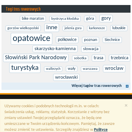
Tagi tras rowerowych
gory
bike maraton
góra
bystrzyca kłodzka
inne
lubuskie
gorzów wielkopolski
jelenia gora
karkonosze
opatowice
polkowice
poznan
Siechnice
skarzysko-kamienna
slowacja
Słowiński Park Narodowy
trasa
trzebnica
sobotka
turystyka
wroclaw
wały
walbrzych
warszawa
wrocławski
Więcej tagów tras rowerowych
×
Używamy cookies i podobnych technologii m.in. w celach:
świadczenia usług, reklamy, statystyk. Korzystanie z witryny bez
zmiany ustawień Twojej przeglądarki oznacza, że będą one
umieszczane w Twoim urządzeniu końcowym. Pamiętaj, że zawsze
możesz zmienić te ustawienia. Szczegóły znajdziesz w
Polityce