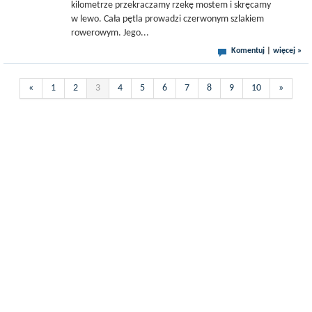
kilometrze przekraczamy rzekę mostem i skręcamy
w lewo. Cała pętla prowadzi czerwonym szlakiem
rowerowym. Jego...
Komentuj
|
więcej »
«
1
2
3
4
5
6
7
8
9
10
»