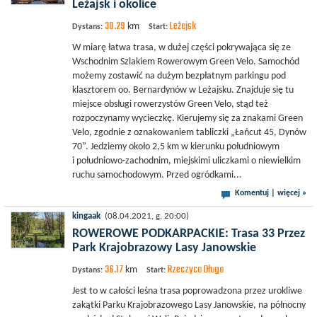
Leżajsk i okolice
30.29
Leżajsk
km
Dystans:
Start:
W miarę łatwa trasa, w dużej części pokrywająca się ze
Wschodnim Szlakiem Rowerowym Green Velo. Samochód
możemy zostawić na dużym bezpłatnym parkingu pod
klasztorem oo. Bernardynów w Leżajsku. Znajduje się tu
miejsce obsługi rowerzystów Green Velo, stąd też
rozpoczynamy wycieczkę. Kierujemy się za znakami Green
Velo, zgodnie z oznakowaniem tabliczki „Łańcut 45, Dynów
70”. Jedziemy około 2,5 km w kierunku południowym
i południowo-zachodnim, miejskimi uliczkami o niewielkim
ruchu samochodowym. Przed ogródkami...
Komentuj
|
więcej »
kingaak
(08.04.2021, g. 20:00)
ROWEROWE PODKARPACKIE: Trasa 33 Przez
Park Krajobrazowy Lasy Janowskie
36.17
Rzeczyca Długa
km
Dystans:
Start:
Jest to w całości leśna trasa poprowadzona przez urokliwe
zakątki Parku Krajobrazowego Lasy Janowskie, na północny