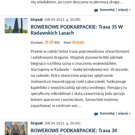
nią wiaduktem, po czym skręcamy w pierwszą drogę...
Komentuj
|
więcej »
kingaak
(08.04.2021, g. 20:08)
ROWEROWE PODKARPACKIE: Trasa 35 W
Radawskich Lasach
28.86
Radawa
km
Dystans:
Start:
Prawie w całości leśna trasa poprowadzona utwardzonymi
i asfaltowymi drogami. Wyjątek stanowi krótki odcinek
biegnący ruchliwą szosą o znaczeniu wojewódzkim.
Startujemy w Radawie – małej letniskowej wsi. W sezonie,
na zalewie, który utworzono poprzez spiętrzenie
malowniczo meandrującej rzeki Lubaczówki, funkcjonuje
kąpielisko z wypożyczalnią sprzętu wodnego. Panujący tu
specyficzny mikroklimat z dużą zawartością jodu sprzyja
leśnym spacerom i wycieczkom. Samochód możemy
zaparkować w centrum wsi,...
Komentuj
|
więcej »
kingaak
(08.04.2021, g. 20:04)
ROWEROWE PODKARPACKIE: Trasa 34