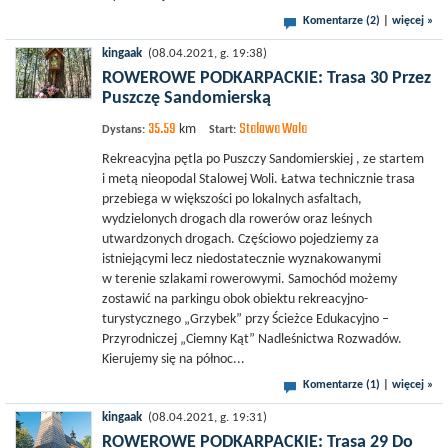
Komentarze (2)
|
więcej »
kingaak
(08.04.2021, g. 19:38)
ROWEROWE PODKARPACKIE: Trasa 30 Przez
Puszczę Sandomierską
35.59
Stalowa Wola
km
Dystans:
Start:
Rekreacyjna pętla po Puszczy Sandomierskiej , ze startem
i metą nieopodal Stalowej Woli. Łatwa technicznie trasa
przebiega w większości po lokalnych asfaltach,
wydzielonych drogach dla rowerów oraz leśnych
utwardzonych drogach. Częściowo pojedziemy za
istniejącymi lecz niedostatecznie wyznakowanymi
w terenie szlakami rowerowymi. Samochód możemy
zostawić na parkingu obok obiektu rekreacyjno-
turystycznego „Grzybek” przy Ścieżce Edukacyjno –
Przyrodniczej „Ciemny Kąt” Nadleśnictwa Rozwadów.
Kierujemy się na północ...
Komentarze (1)
|
więcej »
kingaak
(08.04.2021, g. 19:31)
ROWEROWE PODKARPACKIE: Trasa 29 Do