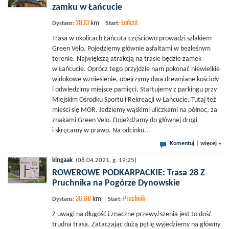
zamku w Łańcucie
28.13
Łańcut
km
Dystans:
Start:
Trasa w okolicach Łańcuta częściowo prowadzi szlakiem
Green Velo. Pojedziemy głównie asfaltami w bezleśnym
terenie. Największą atrakcją na trasie będzie zamek
w Łańcucie. Oprócz tego przyjdzie nam pokonać niewielkie
widokowe wzniesienie, obejrzymy dwa drewniane kościoły
i odwiedzimy miejsce pamięci. Startujemy z parkingu przy
Miejskim Ośrodku Sportu i Rekreacji w Łańcucie. Tutaj też
mieści się MOR. Jedziemy wąskimi uliczkami na północ, za
znakami Green Velo. Dojeżdżamy do głównej drogi
i skręcamy w prawo. Na odcinku...
Komentuj
|
więcej »
kingaak
(08.04.2021, g. 19:25)
ROWEROWE PODKARPACKIE: Trasa 28 Z
Pruchnika na Pogórze Dynowskie
36.68
Pruchnik
km
Dystans:
Start:
Z uwagi na długość i znaczne przewyższenia jest to dość
trudna trasa. Zataczając dużą pętlę wyjedziemy na główny