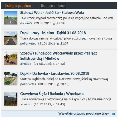
Ostatnio popularne
Ostatnio dodane
Stalowa Wola - Jeziórko - Stalowa Wola
Taki krotki wypad troszeczkę po lesie więcej po asfalcie , do wsi
której już nie ma , kopalni siarki również nie ma , a ci co
darek65
(23.05.2013, g. 11:34)
pamiętają okres...
Dąbki - Łazy - Mielno - Dąbki 31.08.2018
Trasa do Łaz niemal w całości prowadzi przez nową, asfaltową
ścieżkę rowerową (od Dąbek do Iwięcina wzdłuż drogi 203).
poliorketes
(31.08.2018, g. 21:07)
Niestety jest to trasa nie...
Szosowa runda pod Wrocławiem przez Przełęcz
Sulistrowicką i Mietków
Łatwa, szosowa runda pod Wrocławiem, raczej płaska z jednym
airmisio
(01.08.2026, g. 14:13)
małym podjazdem na Przełęcz Sulistrowicką od strony Olesznej.
Dąbki - Darłówko - Jarosławiec 30.08.2018
To trasa idealna na...
Start w Dąbkach, dalej do Darłowa nową ścieżką rowerową
(niekiedy pieszo-rowerową), gdzie na pierwszym rondzie zjazd
poliorketes
(30.08.2018, g. 20:15)
w stronę Darłówka Zachodniego....
Gravelowa Ślęża i Radunia z Wrocławia
Trasa rowerowa z Wrocławia na Masyw Ślęży to idealna opcja
na rower przełajowy (lub gravelowy). Zimą, kiedy nie ma śniegu,
airmisio
(25.12.2025, g. 19:45)
a temperatura jest...
Wszystkie ostatnio popularne trasy