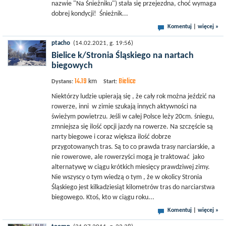
nazwie "Na Śnieżniku") stała się przejezdna, choć wymaga
dobrej kondycji! Śnieżnik...
Komentuj
|
więcej »
ptacho
(14.02.2021, g. 19:56)
Bielice k/Stronia Śląskiego na nartach
biegowych
14.19
Bielice
km
Dystans:
Start:
Niektórzy ludzie upierają się , że cały rok można jeździć na
rowerze, inni w zimie szukają innych aktywności na
świeżym powietrzu. Jeśli w całej Polsce leży 20cm. śniegu,
zmniejsza się ilość opcji jazdy na rowerze. Na szczęście są
narty biegowe i coraz większa ilość dobrze
przygotowanych tras. Są to co prawda trasy narciarskie, a
nie rowerowe, ale rowerzyści mogą je traktować jako
alternatywę w ciągu krótkich miesięcy prawdziwej zimy.
Nie wszyscy o tym wiedzą o tym , że w okolicy Stronia
Śląskiego jest kilkadziesiąt kilometrów tras do narciarstwa
biegowego. Ktoś, kto w ciągu roku...
Komentuj
|
więcej »