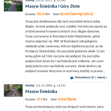
toomp
(31.07.2011, g. 22:38)
Masyw Śnieżnika i Góry Złote
160.45
Roztoki (koło Międzylesia)
km
Dystans:
Start:
Trasa jest dedykowana dla tych wszystkim którzy lubią
długie, strome podjazdy oraz szybkie i techniczne zjazdy po
zróżnicowanych nawierzchniach oraz długie dystanse.
Trasę zaczynamy w Roztokach koło Międzylesie, gdzie
można dojechać np. PKP. W Roztokach odnajdujemy
niebieski szlak rowerowy, którym będziemy jechać aż do
Przełęczy Śnieżnickiej. Na początek jedziemy około 11 km
szosą gdzie od 5 km zaczyna się podjazd. Na początku
podjazd jest łatwy bo i nachylenie jest znikome, ale czym
dalej jedzmy tym nachylenie wzrasta. Kiedy skończy się
podjazd szosowy skręcamy w szutrową ścieżkę w prawo...
Komentarze (2)
|
więcej »
toomp
(11.11.2009, g. 13:55)
Masyw Śnieżnika
29.9
Stronie Śląskie
km
Dystans:
Start:
Trasa przeważającej części po drogach szutrowych, parę