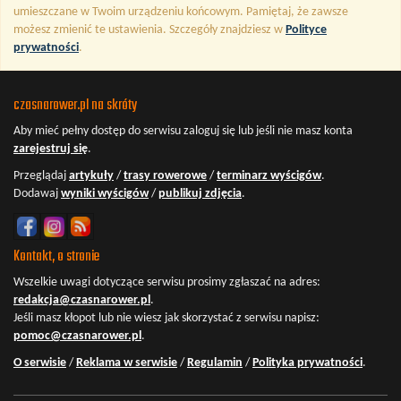
umieszczane w Twoim urządzeniu końcowym. Pamiętaj, że zawsze
możesz zmienić te ustawienia. Szczegóły znajdziesz w
Polityce
prywatności
.
czasnarower.pl na skróty
Aby mieć pełny dostęp do serwisu
zaloguj się
lub jeśli nie masz konta
zarejestruj się
.
Przeglądaj
artykuły
/
trasy rowerowe
/
terminarz wyścigów
.
Dodawaj
wyniki wyścigów
/
publikuj zdjęcia
.
Kontakt, o stronie
Wszelkie uwagi dotyczące serwisu prosimy zgłaszać na adres:
redakcja@czasnarower.pl
.
Jeśli masz kłopot lub nie wiesz jak skorzystać z serwisu napisz:
pomoc@czasnarower.pl
.
O serwisie
/
Reklama w serwisie
/
Regulamin
/
Polityka prywatności
.