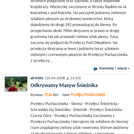
stromych podjazdów oraz zjazdów, a także wspaniałe
krajobrazy. Wycieczkę zaczynamy w Stroniu Śląskim na ul.
Kościelnej z pod Kościoła. Na początek jedziemy zielonym
szlakiem pieszym po brukowej nawierzchni, którą
dojedziemy do drogi 392 prowadzącej do Sienny. Po
przejechaniu około 700m skręcamy w prawo w drogę
gruntową tak jak prowadzi zielony szlak pieszy. Tutaj
zaczyna się podjazd do Przełęczy Pod Chłopkiem. Na
przełęczy skręcamy w lewo i jedziemy teraz szlakiem
zielonym i czerwonym pieszym do Przełęczy Puchaczówka.
Z przełęczy...
Komentuj
|
więcej »
airmisio
(10.04.2008, g. 23:10)
Odkrywamy Masyw Śnieżnika
22.34
Przełęcz Puchaczówka
km
Dystans:
Start:
Przełęcz Puchaczówka - Sienna - Przełęcz Śnieżnicka -
Schronisko Na Śnieżniku - Śnieżnik - Przełęcz Śnieżnicka -
Czarna Góra - Przełęcz Puchaczówka Zaczynamy z
Przełęczy Puchaczówka i kierujemy się asfaltem do Siennej
i tam znajdujemy zielony szlak rowerowy, którym jedziemy
aż do skrzyżowania z innym szlakiem - czerwonym