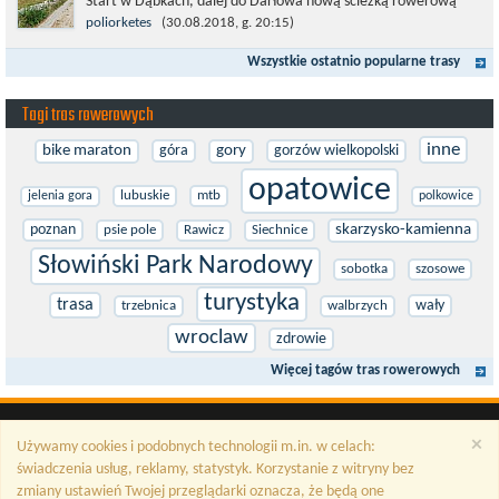
Start w Dąbkach, dalej do Darłowa nową ścieżką rowerową
(niekiedy pieszo-rowerową), gdzie na pierwszym rondzie zjazd
poliorketes
(30.08.2018, g. 20:15)
w stronę Darłówka Zachodniego....
Wszystkie ostatnio popularne trasy
Tagi tras rowerowych
inne
bike maraton
góra
gory
gorzów wielkopolski
opatowice
lubuskie
mtb
jelenia gora
polkowice
poznan
skarzysko-kamienna
psie pole
Rawicz
Siechnice
Słowiński Park Narodowy
sobotka
szosowe
turystyka
trasa
wały
trzebnica
walbrzych
wroclaw
zdrowie
Więcej tagów tras rowerowych
×
Używamy cookies i podobnych technologii m.in. w celach:
świadczenia usług, reklamy, statystyk. Korzystanie z witryny bez
zmiany ustawień Twojej przeglądarki oznacza, że będą one