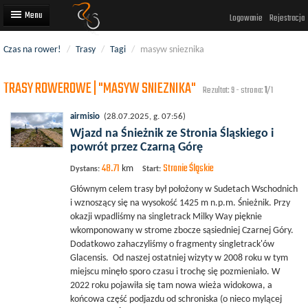
Logowanie
Rejestracja
Czas na rower!
/
Trasy
/
Tagi
/
masyw snieznika
Artykuły
TRASY ROWEROWE | "MASYW SNIEZNIKA"
Trasy rowerowe
Rezultat: 9 - strona:
1
/1
Wyścigi rowerowe
airmisio
(28.07.2025, g. 07:56)
Wjazd na Śnieżnik ze Stronia Śląskiego i
Użytkownicy
powrót przez Czarną Górę
48.71
Stronie Śląskie
Dodaj
km
Dystans:
Start:
Głównym celem trasy był położony w Sudetach Wschodnich
i wznoszący się na wysokość 1425 m n.p.m. Śnieżnik. Przy
okazji wpadliśmy na singletrack Milky Way pięknie
wkomponowany w strome zbocze sąsiedniej Czarnej Góry.
Dodatkowo zahaczyliśmy o fragmenty singletrack'ów
Glacensis. Od naszej ostatniej wizyty w 2008 roku w tym
miejscu minęło sporo czasu i trochę się pozmieniało. W
2022 roku pojawiła się tam nowa wieża widokowa, a
końcowa część podjazdu od schroniska (o nieco mylącej