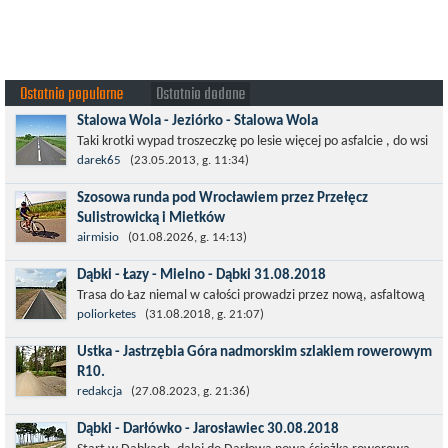
Ostatnio popularne
Ostatnio dodane
Stalowa Wola - Jeziórko - Stalowa Wola
Taki krotki wypad troszeczkę po lesie więcej po asfalcie , do wsi
której już nie ma , kopalni siarki również nie ma , a ci co
darek65
(23.05.2013, g. 11:34)
pamiętają okres...
Szosowa runda pod Wrocławiem przez Przełęcz
Sulistrowicką i Mietków
Łatwa, szosowa runda pod Wrocławiem, raczej płaska z jednym
airmisio
(01.08.2026, g. 14:13)
małym podjazdem na Przełęcz Sulistrowicką od strony Olesznej.
Dąbki - Łazy - Mielno - Dąbki 31.08.2018
To trasa idealna na...
Trasa do Łaz niemal w całości prowadzi przez nową, asfaltową
ścieżkę rowerową (od Dąbek do Iwięcina wzdłuż drogi 203).
poliorketes
(31.08.2018, g. 21:07)
Niestety jest to trasa nie...
Ustka - Jastrzębia Góra nadmorskim szlakiem rowerowym
R10.
Międzynarodowy Szlak Rowerowy R-10, jest częścią sieci
redakcja
(27.08.2023, g. 21:36)
EuroVelo. Prowadzi wzdłuż brzegu dookoła Morza Bałtyckiego.
Dąbki - Darłówko - Jarosławiec 30.08.2018
Trasa liczy w sumie ponad 8500...