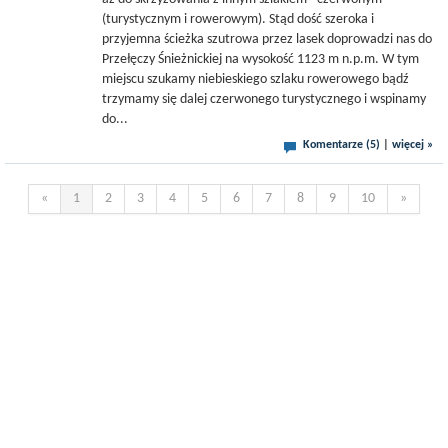
(turystycznym i rowerowym). Stąd dość szeroka i
przyjemna ścieżka szutrowa przez lasek doprowadzi nas do
Przełęczy Śnieżnickiej na wysokość 1123 m n.p.m. W tym
miejscu szukamy niebieskiego szlaku rowerowego bądź
trzymamy się dalej czerwonego turystycznego i wspinamy
do...
Komentarze (5)
|
więcej »
«
1
2
3
4
5
6
7
8
9
10
»