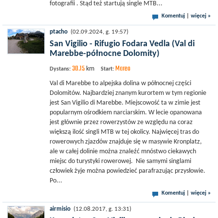
fotografii . Stąd też startują single MTB...
Komentuj
|
więcej »
ptacho
(02.09.2024, g. 19:57)
San Vigilio - Rifugio Fodara Vedla (Val di
Marebbe-północne Dolomity)
30.15
Mareo
km
Dystans:
Start:
Val di Marebbe to alpejska dolina w północnej części
Dolomitów. Najbardziej znanym kurortem w tym regionie
jest San Vigilio di Marebbe. Miejscowość ta w zimie jest
popularnym ośrodkiem narciarskim. W lecie opanowana
jest głównie przez rowerzystów ze względu na coraz
większą ilość singli MTB w tej okolicy. Najwięcej tras do
rowerowych zjazdów znajduje się w masywie Kronplatz,
ale w całej dolinie można znaleźć mnóstwo ciekawych
miejsc do turystyki rowerowej. Nie samymi singlami
człowiek żyje można powiedzieć parafrazując przysłowie.
Po...
Komentuj
|
więcej »
airmisio
(12.08.2017, g. 13:31)