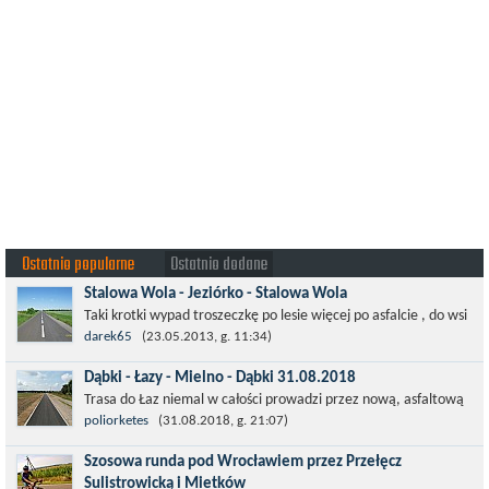
Ostatnio popularne
Ostatnio dodane
Stalowa Wola - Jeziórko - Stalowa Wola
Taki krotki wypad troszeczkę po lesie więcej po asfalcie , do wsi
której już nie ma , kopalni siarki również nie ma , a ci co
darek65
(23.05.2013, g. 11:34)
pamiętają okres...
Dąbki - Łazy - Mielno - Dąbki 31.08.2018
Trasa do Łaz niemal w całości prowadzi przez nową, asfaltową
ścieżkę rowerową (od Dąbek do Iwięcina wzdłuż drogi 203).
poliorketes
(31.08.2018, g. 21:07)
Niestety jest to trasa nie...
Szosowa runda pod Wrocławiem przez Przełęcz
Sulistrowicką i Mietków