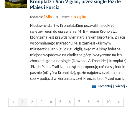
Kronplatz z San Vigilio, przez single Piz de
Plaies i Furcia
47.04
San Vigilio
km
Dystans:
Start:
Niedawny start w KronplatzKing pozwolił mi odkryć
świetny rejon do uprawiania MTB - region Kronplatz,
który zimą jest prawdziwym narciarskim kurortem. Z racji
wspomnianego maratonu MTB zamieszkaliśmy w
miasteczku San Vigilio (St. Vigil), skąd mieliśmy świetne
miejsce wypadowe na okoliczne góry i wytyczone na ich
zboczach genialne single (Downhill & Freeride | Kronplatz).
Piz de Plaies Trail Na początek proponuję coś na sąsiednim
paśmie (niż góra Kronplatz), gdzie najpierw czeka na nas
spory podjazd w kierunku szczyt Kreuzspitze. Przed nami...
Komentuj
|
więcej »
«
1
2
3
4
5
6
7
8
9
10
»