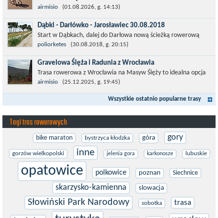
Łatwa, szosowa runda pod Wrocławiem, raczej płaska z jednym
airmisio
(01.08.2026, g. 14:13)
małym podjazdem na Przełęcz Sulistrowicką od strony Olesznej.
Dąbki - Darłówko - Jarosławiec 30.08.2018
To trasa idealna na...
Start w Dąbkach, dalej do Darłowa nową ścieżką rowerową
(niekiedy pieszo-rowerową), gdzie na pierwszym rondzie zjazd
poliorketes
(30.08.2018, g. 20:15)
w stronę Darłówka Zachodniego....
Gravelowa Ślęża i Radunia z Wrocławia
Trasa rowerowa z Wrocławia na Masyw Ślęży to idealna opcja
na rower przełajowy (lub gravelowy). Zimą, kiedy nie ma śniegu,
airmisio
(25.12.2025, g. 19:45)
a temperatura jest...
Wszystkie ostatnio popularne trasy
Tagi tras rowerowych
gory
bike maraton
góra
bystrzyca kłodzka
inne
gorzów wielkopolski
lubuskie
jelenia gora
karkonosze
opatowice
polkowice
poznan
Siechnice
skarzysko-kamienna
slowacja
Słowiński Park Narodowy
trasa
sobotka