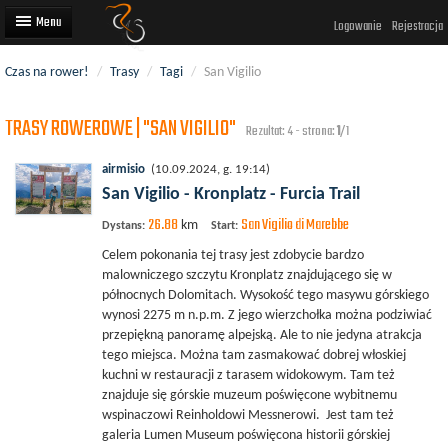
Logowanie
Rejestracja
Czas na rower!
/
Trasy
/
Tagi
/
San Vigilio
Artykuły
TRASY ROWEROWE | "SAN VIGILIO"
Trasy rowerowe
Rezultat: 4 - strona:
1
/1
Wyścigi rowerowe
airmisio
(10.09.2024, g. 19:14)
San Vigilio - Kronplatz - Furcia Trail
Użytkownicy
26.88
San Vigilio di Marebbe
km
Dystans:
Start:
Dodaj
Celem pokonania tej trasy jest zdobycie bardzo
malowniczego szczytu Kronplatz znajdującego się w
północnych Dolomitach. Wysokość tego masywu górskiego
wynosi 2275 m n.p.m. Z jego wierzchołka można podziwiać
przepiękną panoramę alpejską. Ale to nie jedyna atrakcja
tego miejsca. Można tam zasmakować dobrej włoskiej
kuchni w restauracji z tarasem widokowym. Tam też
znajduje się górskie muzeum poświęcone wybitnemu
wspinaczowi Reinholdowi Messnerowi. Jest tam też
galeria Lumen Museum poświęcona historii górskiej