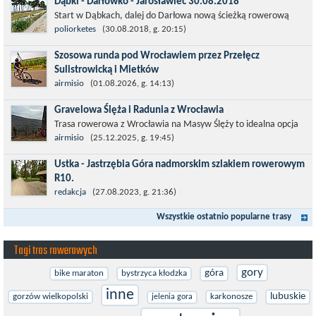
Dąbki - Darłówko - Jarosławiec 30.08.2018
Start w Dąbkach, dalej do Darłowa nową ścieżką rowerową
(niekiedy pieszo-rowerową), gdzie na pierwszym rondzie zjazd
poliorketes
(30.08.2018, g. 20:15)
w stronę Darłówka Zachodniego....
Szosowa runda pod Wrocławiem przez Przełęcz
Sulistrowicką i Mietków
Łatwa, szosowa runda pod Wrocławiem, raczej płaska z jednym
airmisio
(01.08.2026, g. 14:13)
małym podjazdem na Przełęcz Sulistrowicką od strony Olesznej.
Gravelowa Ślęża i Radunia z Wrocławia
To trasa idealna na...
Trasa rowerowa z Wrocławia na Masyw Ślęży to idealna opcja
na rower przełajowy (lub gravelowy). Zimą, kiedy nie ma śniegu,
airmisio
(25.12.2025, g. 19:45)
a temperatura jest...
Ustka - Jastrzębia Góra nadmorskim szlakiem rowerowym
R10.
Międzynarodowy Szlak Rowerowy R-10, jest częścią sieci
redakcja
(27.08.2023, g. 21:36)
EuroVelo. Prowadzi wzdłuż brzegu dookoła Morza Bałtyckiego.
Wszystkie ostatnio popularne trasy
Trasa liczy w sumie ponad 8500...
Tagi tras rowerowych
gory
góra
bike maraton
bystrzyca kłodzka
inne
lubuskie
gorzów wielkopolski
karkonosze
jelenia gora