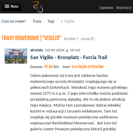
Logowanie
Rejestracja
Czas na rower!
/
Trasy
/
Tagi
/
S. Vigilio
Artykuły
TRASY ROWEROWE | "VIGILIO"
Trasy rowerowe
Rezultat: 2 - strona:
1
/1
Wyścigi rowerowe
airmisio
(10.09.2024, g. 19:14)
San Vigilio - Kronplatz - Furcia Trail
Użytkownicy
26.88
San Vigilio di Marebbe
km
Dystans:
Start:
Dodaj
Celem pokonania tej trasy jest zdobycie bardzo
malowniczego szczytu Kronplatz znajdującego się w
północnych Dolomitach. Wysokość tego masywu górskiego
wynosi 2275 m n.p.m. Z jego wierzchołka można podziwiać
przepiękną panoramę alpejską. Ale to nie jedyna atrakcja
tego miejsca. Można tam zasmakować dobrej włoskiej
kuchni w restauracji z tarasem widokowym. Tam też
znajduje się górskie muzeum poświęcone wybitnemu
wspinaczowi Reinholdowi Messnerowi. Jest tam też
galeria Lumen Museum poświęcona historii górskiej