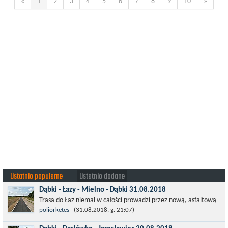
«
1
2
3
4
5
6
7
8
9
10
»
Ostatnio popularne
Ostatnio dodane
Dąbki - Łazy - Mielno - Dąbki 31.08.2018
Trasa do Łaz niemal w całości prowadzi przez nową, asfaltową
ścieżkę rowerową (od Dąbek do Iwięcina wzdłuż drogi 203).
poliorketes
(31.08.2018, g. 21:07)
Niestety jest to trasa nie...