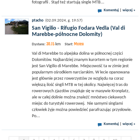
fotografii . Stąd też startują single MTB...
Komentuj
|
więcej »
ptacho
(02.09.2024, g. 19:57)
San Vigilio - Rifugio Fodara Vedla (Val di
Marebbe-północne Dolomity)
30.15
Mareo
km
Dystans:
Start:
Val di Marebbe to alpejska dolina w północnej części
Dolomitów. Najbardziej znanym kurortem w tym regionie
jest San Vigilio di Marebbe. Miejscowość ta w zimie jest
popularnym ośrodkiem narciarskim. W lecie opanowana
jest głównie przez rowerzystów ze względu na coraz
większą ilość singli MTB w tej okolicy. Najwięcej tras do
rowerowych zjazdów znajduje się w masywie Kronplatz,
ale w całej dolinie można znaleźć mnóstwo ciekawych
miejsc do turystyki rowerowej. Nie samymi singlami
człowiek żyje można powiedzieć parafrazując przysłowie.
Po...
Komentuj
|
więcej »