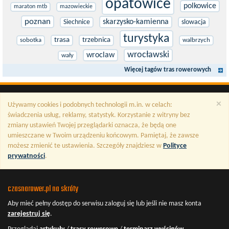
opatowice
polkowice
maraton mtb
mazowieckie
poznan
skarzysko-kamienna
Siechnice
slowacja
turystyka
trasa
trzebnica
sobotka
walbrzych
wrocławski
wroclaw
wały
Więcej tagów tras rowerowych
×
Używamy cookies i podobnych technologii m.in. w celach:
świadczenia usług, reklamy, statystyk. Korzystanie z witryny bez
zmiany ustawień Twojej przeglądarki oznacza, że będą one
umieszczane w Twoim urządzeniu końcowym. Pamiętaj, że zawsze
możesz zmienić te ustawienia. Szczegóły znajdziesz w
Polityce
prywatności
.
czasnarower.pl na skróty
Aby mieć pełny dostęp do serwisu
zaloguj się
lub jeśli nie masz konta
zarejestruj się
.