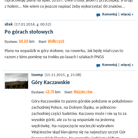
Opracowuję plany na lipiec 2016 r. Dwa crossy, jeden z przyczepką, a drugi
z holem... Nie wiem co jeszcze napisać żeby wykorzystać 60 znaków...
Komentuj
|
więcej »
sitek
(17.01.2016, g. 00:52)
Po górach stołowych
98.68
Wałbrzych
km
Dystans:
Start:
Plany na wypadzik w góry stołowe, na rowerku, Jak będę miał czas to
razem z kims pomknę na trekku po lasach i szlakach PNGS
Komentuj
|
więcej »
toomp
(15.11.2015, g. 21:08)
Góry Kaczawskie
43.78
Wojcieszów
km
Dystans:
Start:
Góry Kaczawskie to pasmo górskie położone w południowo-
zachodniej Polsce, na Dolnym Śląsku, w północno-
zachodniej części Sudetów. Kaczawy może i nie są to za
wysokie górki, ale za to są wspaniałe na jesienną
wędrówkę. Na rozpoczęcie wycieczki wybrałem
Wojcieszów skąd kierujemy się na najwyższy szczyt Gór