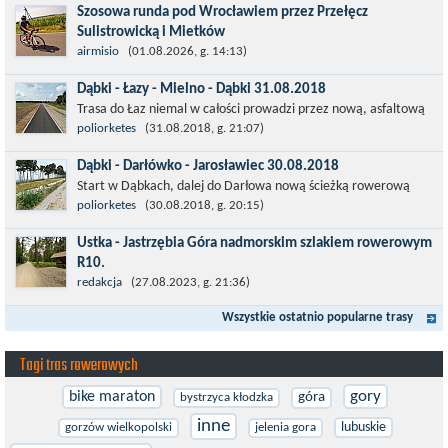
Szosowa runda pod Wrocławiem przez Przełęcz
Sulistrowicką i Mietków
Łatwa, szosowa runda pod Wrocławiem, raczej płaska z jednym
airmisio
(01.08.2026, g. 14:13)
małym podjazdem na Przełęcz Sulistrowicką od strony Olesznej.
Dąbki - Łazy - Mielno - Dąbki 31.08.2018
To trasa idealna na...
Trasa do Łaz niemal w całości prowadzi przez nową, asfaltową
ścieżkę rowerową (od Dąbek do Iwięcina wzdłuż drogi 203).
poliorketes
(31.08.2018, g. 21:07)
Niestety jest to trasa nie...
Dąbki - Darłówko - Jarosławiec 30.08.2018
Start w Dąbkach, dalej do Darłowa nową ścieżką rowerową
(niekiedy pieszo-rowerową), gdzie na pierwszym rondzie zjazd
poliorketes
(30.08.2018, g. 20:15)
w stronę Darłówka Zachodniego....
Ustka - Jastrzębia Góra nadmorskim szlakiem rowerowym
R10.
Międzynarodowy Szlak Rowerowy R-10, jest częścią sieci
redakcja
(27.08.2023, g. 21:36)
EuroVelo. Prowadzi wzdłuż brzegu dookoła Morza Bałtyckiego.
Wszystkie ostatnio popularne trasy
Trasa liczy w sumie ponad 8500...
Tagi tras rowerowych
gory
bike maraton
góra
bystrzyca kłodzka
inne
lubuskie
gorzów wielkopolski
jelenia gora