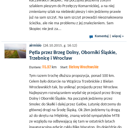
Kaczawskich Skopiec. Na początku jedziemy żółtym
szlakiem pieszym do Przełęczy Komarnickiej, a na niej
zmieniamy szlak na niebieski pieszy i nim jedziemy prawie
już na sam szczyt. Na sam szczyt prowadzi nieoznakowana
ścieżka, ale nie ma problemu z jej znalezieniem. Sam
Skopiec nie jest za...
Komentuj
|
więcej »
airmisio
(26.10.2015, g. 16:12)
Pętla przez Brzeg Dolny, Oborniki Śląskie,
Trzebnicę i Wrocław
115.92
Bielany Wrocławskie
km
Dystans:
Start:
Tym razem trochę dłuższa propozycja, ponad 100 km.
Celem było dotarcie na Wzgórza Trzebnickie z Bielan
Wrocławskich tak, by uniknąć przejazdu przez Wrocław.
Najlepszym rozwiązaniem wydał się przejazd przez Brzeg
Dolny i Oborniki Śląskie. Na początek jedziemy przez
Smolec do Skałki i dalej przez Gałów, Lutynię dotrzemy do
głównej drogi na Środę Śląską. Ok 2km jedziemy tą drogą
aż do skrętu na Miękinię, znaną wśród sympatyków MTB
ze względu na odbywającą się tam w ostatnich latach
inauguracyjną edycję cyklu Bike Maraton. Po dojeździe do