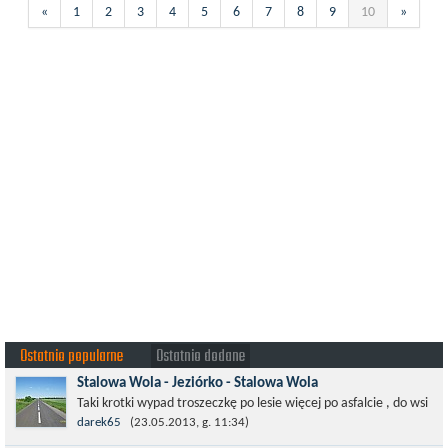
«
1
2
3
4
5
6
7
8
9
10
»
Ostatnio popularne
Ostatnio dodane
Stalowa Wola - Jeziórko - Stalowa Wola
Taki krotki wypad troszeczkę po lesie więcej po asfalcie , do wsi
której już nie ma , kopalni siarki również nie ma , a ci co
darek65
(23.05.2013, g. 11:34)
pamiętają okres...