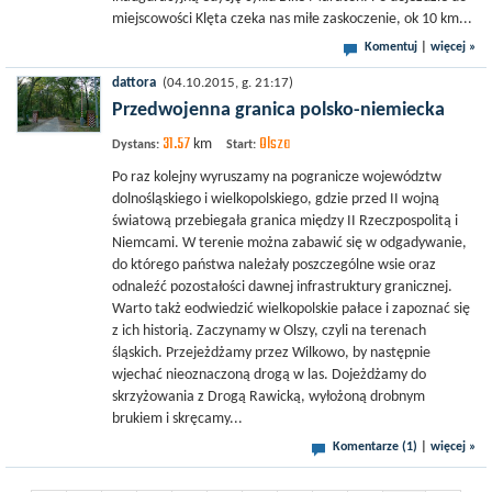
miejscowości Klęta czeka nas miłe zaskoczenie, ok 10 km...
Komentuj
|
więcej »
dattora
(04.10.2015, g. 21:17)
Przedwojenna granica polsko-niemiecka
31.57
Olsza
km
Dystans:
Start:
Po raz kolejny wyruszamy na pogranicze województw
dolnośląskiego i wielkopolskiego, gdzie przed II wojną
światową przebiegała granica między II Rzeczpospolitą i
Niemcami. W terenie można zabawić się w odgadywanie,
do którego państwa należały poszczególne wsie oraz
odnaleźć pozostałości dawnej infrastruktury granicznej.
Warto takż eodwiedzić wielkopolskie pałace i zapoznać się
z ich historią. Zaczynamy w Olszy, czyli na terenach
śląskich. Przejeżdżamy przez Wilkowo, by następnie
wjechać nieoznaczoną drogą w las. Dojeżdżamy do
skrzyżowania z Drogą Rawicką, wyłożoną drobnym
brukiem i skręcamy...
Komentarze (1)
|
więcej »