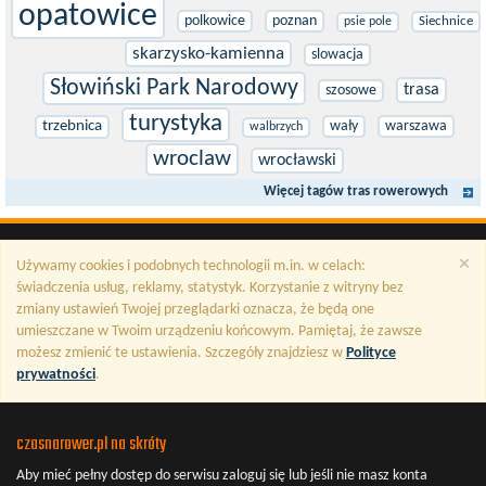
opatowice
polkowice
poznan
Siechnice
psie pole
skarzysko-kamienna
slowacja
Słowiński Park Narodowy
trasa
szosowe
turystyka
trzebnica
wały
warszawa
walbrzych
wroclaw
wrocławski
Więcej tagów tras rowerowych
×
Używamy cookies i podobnych technologii m.in. w celach:
świadczenia usług, reklamy, statystyk. Korzystanie z witryny bez
zmiany ustawień Twojej przeglądarki oznacza, że będą one
umieszczane w Twoim urządzeniu końcowym. Pamiętaj, że zawsze
możesz zmienić te ustawienia. Szczegóły znajdziesz w
Polityce
prywatności
.
czasnarower.pl na skróty
Aby mieć pełny dostęp do serwisu
zaloguj się
lub jeśli nie masz konta