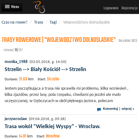
Logowanie
Rejestracja
Czas na rower!
/
Trasy
/
Tagi
/
Województwo dolnośląskie
Artykuły
TRASY ROWEROWE | "WOJEWODZTWO DOLNOSLASKIE"
Trasy rowerowe
Rezultat: 863
- strona:
10
/87
Wyścigi rowerowe
monika_1988
(03.05.2016, g. 14:50)
Użytkownicy
Strzelin --> Biały Kościół --> Strzelin
Dodaj
21.69
Strzelin
km
Dystans:
Start:
Jestem początkująca a trasa nie sprawiła mi problemu, kilka wzniesień ,
kilka zjazdów, przez lasy, pola rzepaku, chwilami po jezdni ale mało
uczęszczanej, w Gębczycach w okół pięknego jeziora, polecam
Komentuj
|
więcej »
jerzywroclaw
(09.04.2016, g. 09:36)
Trasa wokół "Wielkiej Wyspy" - Wrocław.
14.81
Wrocław
km
Dystans:
Start: