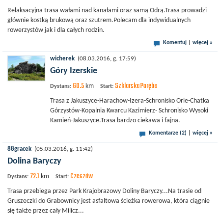
Relaksacyjna trasa wałami nad kanałami oraz samą Odrą.Trasa prowadzi
głównie kostką brukową oraz szutrem.Polecam dla indywidualnych
rowerzystów jak i dla całych rodzin.
Komentuj
|
więcej »
wicherek
(08.03.2016, g. 17:59)
Góry Izerskie
60.5
Szklarska Poręba
km
Dystans:
Start:
Trasa z Jakuszyce-Harachow-Izera-Schronisko Orle-Chatka
Górzystów-Kopalnia Kwarcu Kazimierz- Schronisko Wysoki
Kamień-Jakuszyce.Trasa bardzo ciekawa i fajna.
Komentarze (2)
|
więcej »
88gracek
(05.03.2016, g. 11:42)
Dolina Baryczy
72.1
Czeszów
km
Dystans:
Start:
Trasa przebiega przez Park Krajobrazowy Doliny Baryczy...Na trasie od
Gruszeczki do Grabownicy jest asfaltowa ścieżka rowerowa, która ciągnie
się także przez cały Milicz...