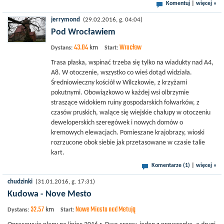
Komentuj
|
więcej »
jerrymond
(29.02.2016, g. 04:04)
Pod Wrocławiem
43.04
Wrocław
km
Dystans:
Start:
Trasa płaska, wspinać trzeba się tylko na wiadukty nad A4,
A8. W otoczenie, wszystko co wieś dotąd widziała.
Średniowieczny kościół w Wilczkowie, z krzyżami
pokutnymi. Obowiązkowo w każdej wsi olbrzymie
straszące widokiem ruiny gospodarskich folwarków, z
czasów pruskich, walące się wiejskie chałupy w otoczeniu
deweloperskich szeregówek i nowych domów o
kremowych elewacjach. Pomieszane krajobrazy, wioski
rozrzucone obok siebie jak przetasowane w czasie talie
kart.
Komentarze (1)
|
więcej »
chudzinki
(31.01.2016, g. 17:31)
Kudowa - Nove Mesto
32.57
Nowe Miasto nad Metują
km
Dystans:
Start: