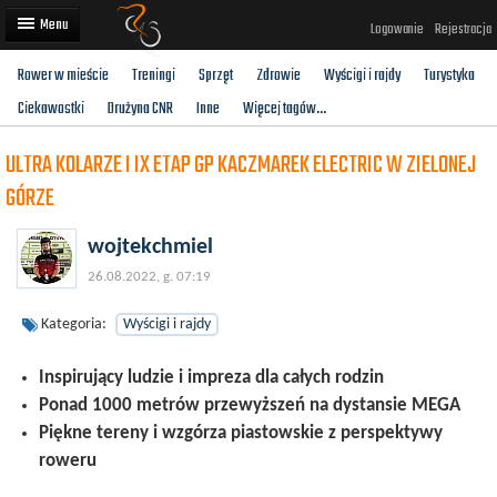
Logowanie
Rejestracja
Rower w mieście
Treningi
Sprzęt
Zdrowie
Wyścigi i rajdy
Turystyka
Artykuły
Ciekawostki
Drużyna CNR
Inne
Więcej tagów...
Trasy rowerowe
ULTRA KOLARZE I IX ETAP GP KACZMAREK ELECTRIC W ZIELONEJ
Wyścigi rowerowe
GÓRZE
Użytkownicy
wojtekchmiel
Dodaj
26.08.2022, g. 07:19
Kategoria:
Wyścigi i rajdy
Inspirujący ludzie i impreza dla całych rodzin
Ponad 1000 metrów przewyższeń na dystansie MEGA
Piękne tereny i wzgórza piastowskie z perspektywy
roweru