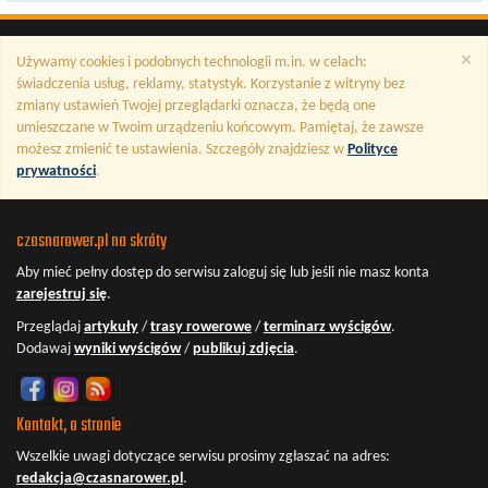
×
Używamy cookies i podobnych technologii m.in. w celach:
świadczenia usług, reklamy, statystyk. Korzystanie z witryny bez
zmiany ustawień Twojej przeglądarki oznacza, że będą one
umieszczane w Twoim urządzeniu końcowym. Pamiętaj, że zawsze
możesz zmienić te ustawienia. Szczegóły znajdziesz w
Polityce
prywatności
.
czasnarower.pl na skróty
Aby mieć pełny dostęp do serwisu
zaloguj się
lub jeśli nie masz konta
zarejestruj się
.
Przeglądaj
artykuły
/
trasy rowerowe
/
terminarz wyścigów
.
Dodawaj
wyniki wyścigów
/
publikuj zdjęcia
.
Kontakt, o stronie
Wszelkie uwagi dotyczące serwisu prosimy zgłaszać na adres:
redakcja@czasnarower.pl
.