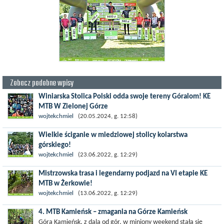
Zobacz podobne wpisy
Winiarska Stolica Polski odda swoje tereny Góralom! KE
MTB W Zielonej Górze
Winiarska Stolica Polski odda swoje tereny Góralom! Wszystko
wojtekchmiel
(20.05.2024, g. 12:58)
za sprawą lokalnych kolarzy i XV edycji Kaczmarek Electric MTB.
Wielkie ściganie w miedziowej stolicy kolarstwa
Obchodzący...
górskiego!
Cykl Kaczmarek Electric MTB w pierwszą niedzielę wakacji
wojtekchmiel
(23.06.2022, g. 12:29)
zagości w Polkowicach Zróżnicowana trasa zarówno dla
Mistrzowska trasa i legendarny podjazd na VI etapie KE
amatorów jak i...
MTB w Żerkowie!
Wyjątkowy, ostatni przed wakacjami, etap cyklu Grand Prix
wojtekchmiel
(13.06.2022, g. 12:29)
Kaczmarek Electric MTB! Koniec zapisów online już w środę.
4. MTB Kamieńsk – zmagania na Górze Kamieńsk
Zapisz się i przejedź...
Góra Kamieńsk, z dala od gór, w miniony weekend stała się