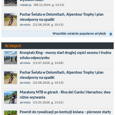
wysokich ludzi.
Wszyscy już zdążyli zapomnieć, jaką rewolucją okazały się
redakcja
(08.12.2024, g. 13:53)
rowery typu 29'er. Z początku wydawało się, że będzie to dobry
Puchar Świata w Dolomitach, Alpentour Trophy i plan
kompromis dla...
nieodporny na upadki
Czerwiec w moim planie oznaczał wejście w najbardziej
airmisio
(22.06.2026, g. 10:53)
wymagający etap i cel pierwszej części sezonu: Puchar Świata w
Wszystkie ostatnio popularne artykuły
maratonie MTB w Dolomitach...
Na blogach
Kronplatz King - mocny start drugiej części sezonu i trudna
sztuka odpoczynku
Kronplatz King, epicki MTB Maraton z metą na 2275 m we
airmisio
(13.07.2026, g. 14:06)
włoskich Alpach – łącznie 3000 metrów przewyższenia na
Puchar Świata w Dolomitach, Alpentour Trophy i plan
dystansie 60 km, ze...
nieodporny na upadki
Czerwiec w moim planie oznaczał wejście w najbardziej
airmisio
(22.06.2026, g. 10:53)
wymagający etap i cel pierwszej części sezonu: Puchar Świata w
Maratony MTB w górach - Riva del Garda i Harrachov, dwa
maratonie MTB w Dolomitach...
różne wyzwania
Maj to idealny czas, by z płaskich i szybkich wyścigów przejść do
airmisio
(15.05.2026, g. 15:01)
znacznie bardziej ambitnych wyzwań, jakimi są górskie wyścigi
Powrót do rywalizacji po kontuzji kolana – pierwsze starty
MTB....