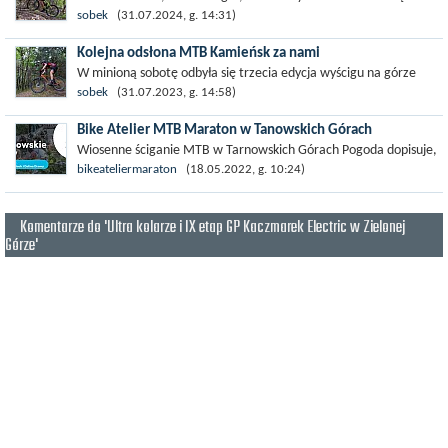
areną emocjonujących zmagań kolarzy górskich podczas 4.
sobek
(31.07.2024, g. 14:31)
edycji MTB...
Kolejna odsłona MTB Kamieńsk za nami
W minioną sobotę odbyła się trzecia edycja wyścigu na górze
Kamieńsk. Przypomnijmy, że impreza rozgrywana jest na dwóch
sobek
(31.07.2023, g. 14:58)
dystansach 50...
Bike Atelier MTB Maraton w Tanowskich Górach
Wiosenne ściganie MTB w Tarnowskich Górach Pogoda dopisuje,
a sezon rowerowy rozkręca się na dobre. Kolarstwo górskie już
bikeateliermaraton
(18.05.2022, g. 10:24)
w maju...
Komentarze do 'Ultra kolarze i IX etap GP Kaczmarek Electric w Zielonej
Górze'