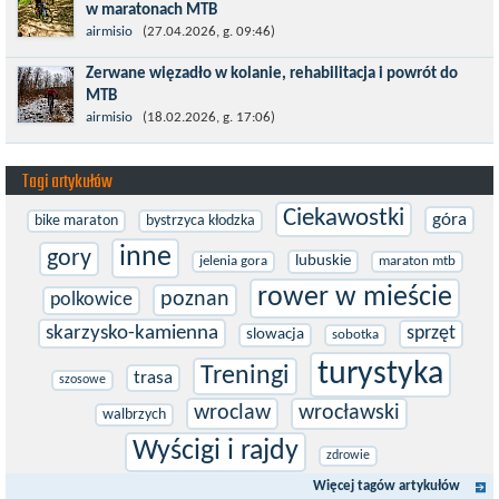
w maratonach MTB
Prawdziwym testem po kontuzji kolana i uszkodzeniu więzadeł
airmisio
(27.04.2026, g. 09:46)
jest powrót do sportowej rywalizacji. Podczas zawodów znikają
Zerwane więzadło w kolanie, rehabilitacja i powrót do
bariery,...
MTB
W sporcie nie ma kalkulacji, niezależnie od stopnia
airmisio
(18.02.2026, g. 17:06)
zaawansowania. Trenujesz, startujesz w zawodach i chcesz po
prostu oddać się grze, dać z siebie...
Tagi artykułów
Ciekawostki
góra
bike maraton
bystrzyca kłodzka
inne
gory
lubuskie
jelenia gora
maraton mtb
rower w mieście
poznan
polkowice
skarzysko-kamienna
sprzęt
slowacja
sobotka
turystyka
Treningi
trasa
szosowe
wroclaw
wrocławski
walbrzych
Wyścigi i rajdy
zdrowie
Więcej tagów artykułów