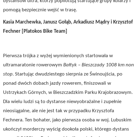
dystansów ultra, którzy popilotują startujące grupy kolarzy i
pomogą bezpiecznie wejść w trasę.
Kasia Marchewka, Janusz Gołąb, Arkadiusz Mądry i Krzysztof
Fechner [Platokos Bike Team]
Pierwsza trójka z wyżej wymienionych startowała w
ultramaratonie rowerowym
Bałtyk – Bieszczady 1008 km non
stop
. Startując dwudziestego sierpnia ze Świnoujścia, po
ponad dwóch dobach jazdy rowerem, finiszowali w
Ustrzykach Górnych, w Bieszczadzkim Parku Krajobrazowym.
Dla wielu ludzi są to dystanse niewyobrażalne i zupełnie
nieosiągalne, ale nie jest tak w przypadku Krzysztofa
Fechnera. Ten bohater, jako pierwsza osoba w woj. Lubuskim
ukończył morderczy wyścig dookoła polski, którego dystans