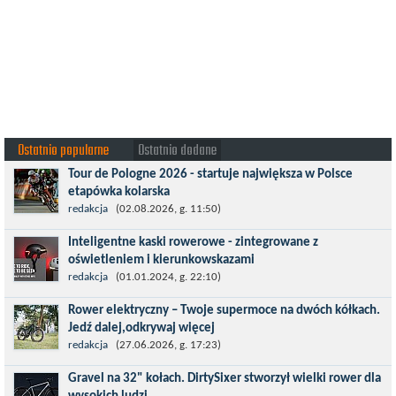
Ostatnio popularne
Ostatnio dodane
Tour de Pologne 2026 - startuje największa w Polsce
etapówka kolarska
Tour de Pologne 2026 to jedno z najbardziej prestiżowych
redakcja
(02.08.2026, g. 11:50)
wydarzeń sportowych w Polsce. wyścig zaliczany po raz 22. do
Inteligentne kaski rowerowe - zintegrowane z
prestiżowego cyklu UCI World...
oświetleniem i kierunkowskazami
Temat bezpieczeństwa jazdy wchodzi na nowy poziom. Do tej
redakcja
(01.01.2024, g. 22:10)
pory kask było odpowiedzialny przede wszystkim za
Rower elektryczny – Twoje supermoce na dwóch kółkach.
bezpieczeństwo rowerzysty, ochronę...
Jedź dalej,odkrywaj więcej
Marzenia o dalekich podróżach bez ogromnego zmęczenia stają
redakcja
(27.06.2026, g. 17:23)
się rzeczywistością dzięki nowoczesnym technologiom ukrytym
Gravel na 32" kołach. DirtySixer stworzył wielki rower dla
w jednośladach....