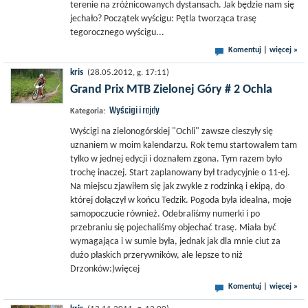
terenie na zróżnicowanych dystansach. Jak będzie nam się
jechało? Początek wyścigu: Pętla tworząca trasę
tegorocznego wyścigu...
Komentuj
|
więcej »
kris
(28.05.2012, g. 17:11)
Grand Prix MTB Zielonej Góry # 2 Ochla
Wyścigi i rajdy
Kategoria:
Wyścigi na zielonogórskiej "Ochli" zawsze cieszyły się
uznaniem w moim kalendarzu. Rok temu startowałem tam
tylko w jednej edycji i doznałem zgona. Tym razem było
trochę inaczej. Start zaplanowany był tradycyjnie o 11-ej.
Na miejscu zjawiłem się jak zwykle z rodzinką i ekipą, do
której dołączył w końcu Tedzik. Pogoda była idealna, moje
samopoczucie również. Odebraliśmy numerki i po
przebraniu się pojechaliśmy objechać trasę. Miała być
wymagająca i w sumie była, jednak jak dla mnie ciut za
dużo płaskich przerywników, ale lepsze to niż
Drzonków:)więcej
Komentuj
|
więcej »