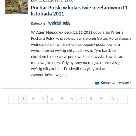
kris
(13.11.2011, g. 12:00)
Puchar Polski w kolarstwie przełajowym11
listopada 2011
Wyścigi i rajdy
Kategoria:
W Dzień Niepodległości- 11.11.2011 odbyła się IV seria
Pucharu Polski w przełajach w Zielonej Górze. Korzystając z
wolnego dnia i w miarę ładnej pogody postanowiłem
wybrać się na wyścig elity meżczyzn. Tym bardziej
chciałem to zobaczyć ponieważ mieli wystartować tam
moi dwaj koledzy. Gdy byliśmy na miejscu kończył się
wyścig elity kobiet. Po chwili ruszyła garstka
zawodników...więcej
Komentuj
|
więcej »
«
1
2
3
4
5
6
7
8
9
10
»