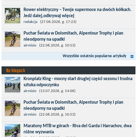
znacznie bardziej ambitnych wyzwań, jakimi są górskie wyścigi
Rower elektryczny – Twoje supermoce na dwóch kółkach.
MTB....
Jedź dalej,odkrywaj więcej
Marzenia o dalekich podróżach bez ogromnego zmęczenia stają
redakcja
(27.06.2026, g. 17:23)
się rzeczywistością dzięki nowoczesnym technologiom ukrytym
Puchar Świata w Dolomitach, Alpentour Trophy i plan
w jednośladach....
nieodporny na upadki
Czerwiec w moim planie oznaczał wejście w najbardziej
airmisio
(22.06.2026, g. 10:53)
wymagający etap i cel pierwszej części sezonu: Puchar Świata w
Wszystkie ostatnio popularne artykuły
maratonie MTB w Dolomitach...
Na blogach
Kronplatz King - mocny start drugiej części sezonu i trudna
sztuka odpoczynku
Kronplatz King, epicki MTB Maraton z metą na 2275 m we
airmisio
(13.07.2026, g. 14:06)
włoskich Alpach – łącznie 3000 metrów przewyższenia na
Puchar Świata w Dolomitach, Alpentour Trophy i plan
dystansie 60 km, ze...
nieodporny na upadki
Czerwiec w moim planie oznaczał wejście w najbardziej
airmisio
(22.06.2026, g. 10:53)
wymagający etap i cel pierwszej części sezonu: Puchar Świata w
Maratony MTB w górach - Riva del Garda i Harrachov, dwa
maratonie MTB w Dolomitach...
różne wyzwania