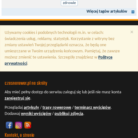
zdrowie
Więcej tagów artykułów
×
Używamy cookies i podobnych technologii m.in. w celach:
świadczenia usług, reklamy, statystyk. Korzystanie z witryny bez
zmiany ustawień Twojej przeglądarki oznacza, że będą one
umieszczane w Twoim urządzeniu końcowym. Pamiętaj, że zawsze
możesz zmienić te ustawienia. Szczegóły znajdziesz w
Polityce
prywatności
.
czasnarower.pl na skróty
Aby mieć pełny dostęp do serwisu
zaloguj się
lub jeśli nie masz konta
zarejestruj się
.
Przeglądaj
artykuły
/
trasy rowerowe
/
terminarz wyścigów
.
Dodawaj
wyniki wyścigów
/
publikuj zdjęcia
.
Kontakt, o stronie