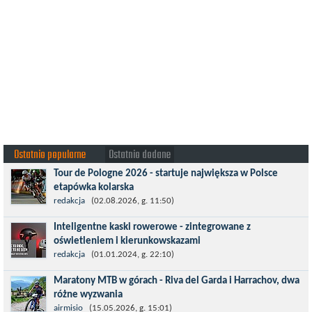
Ostatnio popularne
Ostatnio dodane
Tour de Pologne 2026 - startuje największa w Polsce
etapówka kolarska
Tour de Pologne 2026 to jedno z najbardziej prestiżowych
redakcja
(02.08.2026, g. 11:50)
wydarzeń sportowych w Polsce. wyścig zaliczany po raz 22. do
Inteligentne kaski rowerowe - zintegrowane z
prestiżowego cyklu UCI World...
oświetleniem i kierunkowskazami
Temat bezpieczeństwa jazdy wchodzi na nowy poziom. Do tej
redakcja
(01.01.2024, g. 22:10)
pory kask było odpowiedzialny przede wszystkim za
Maratony MTB w górach - Riva del Garda i Harrachov, dwa
bezpieczeństwo rowerzysty, ochronę...
różne wyzwania
Maj to idealny czas, by z płaskich i szybkich wyścigów przejść do
airmisio
(15.05.2026, g. 15:01)