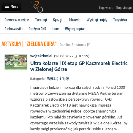
Logowanie
Rejestracja
Rower w mieście
Treningi
Sprzęt
Zdrowie
Wyścigi i rajdy
Turystyka
Artykuły
Ciekawostki
Drużyna CNR
Inne
Więcej tagów...
Trasy rowerowe
ARTYKUŁY | "ZIELONA GORA"
Rezultat: 6 - strona:
1
/1
Wyścigi rowerowe
wojtekchmiel
(26.08.2022, g. 07:19)
Użytkownicy
Ultra kolarze i IX etap GP Kaczmarek Electric
w Zielonej Górze
Dodaj
Wyścigi i rajdy
Kategoria:
Inspirujący ludzie i impreza dla całych rodzin Ponad 1000
metrów przewyższeń na dystansie MEGA Piękne tereny i
wzgórza piastowskie z perspektywy roweru Cykl
Kaczmarek Electric MTB jest największą imprezą
rowerową w zachodniej Polsce, dobrze znany chyba
każdemu, kto miał do czynienia z rowerem górskim. Już
czwartego września zawody zawitają w Zielonej Górze, by
każdy mógł przekonać się jak poradzi sobie z jazdą w