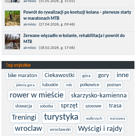
Maj to idealny czas, by z płaskich i szybkich wyścigów przejść do
airmisio
(15.05.2026, g. 15:01)
znacznie bardziej ambitnych wyzwań, jakimi są górskie wyścigi
Powrót do rywalizacji po kontuzji kolana – pierwsze starty
MTB....
w maratonach MTB
Prawdziwym testem po kontuzji kolana i uszkodzeniu więzadeł
airmisio
(27.04.2026, g. 09:46)
jest powrót do sportowej rywalizacji. Podczas zawodów znikają
Zerwane więzadło w kolanie, rehabilitacja i powrót do
bariery,...
MTB
W sporcie nie ma kalkulacji, niezależnie od stopnia
airmisio
(18.02.2026, g. 17:06)
zaawansowania. Trenujesz, startujesz w zawodach i chcesz po
prostu oddać się grze, dać z siebie...
Tagi artykułów
inne
Ciekawostki
gory
bike maraton
góra
lubuskie
polkowice
poznan
jelenia gora
mtb
rower w mieście
skarzysko-kamienna
sprzęt
trasa
slowacja
szosowe
sobotka
turystyka
Treningi
walbrzych
warszawa
wroclaw
Wyścigi i rajdy
wrocławski