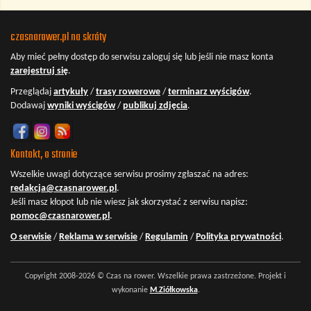
czasnarower.pl na skróty
Aby mieć pełny dostęp do serwisu
zaloguj się
lub jeśli nie masz konta
zarejestruj się
.
Przeglądaj
artykuły
/
trasy rowerowe
/
terminarz wyścigów
.
Dodawaj
wyniki wyścigów
/
publikuj zdjęcia
.
Kontakt, o stronie
Wszelkie uwagi dotyczące serwisu prosimy zgłaszać na adres:
redakcja@czasnarower.pl
.
Jeśli masz kłopot lub nie wiesz jak skorzystać z serwisu napisz:
pomoc@czasnarower.pl
.
O serwisie
/
Reklama w serwisie
/
Regulamin
/
Polityka prywatności
.
Copyright 2008-2026 © Czas na rower. Wszelkie prawa zastrzeżone. Projekt i
wykonanie
M.Ziółkowska
.