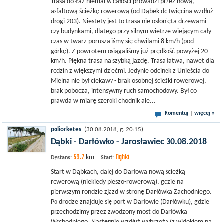
Trasa do Łaz niemal w całości prowadzi przez nową,
asfaltową ścieżkę rowerową (od Dąbek do Iwięcina wzdłuż
drogi 203). Niestety jest to trasa nie osłonięta drzewami
czy budynkami, dlatego przy silnym wietrze wiejącym cały
czas w twarz poruszaliśmy się chwilami 8 km/h (pod
górkę). Z powrotem osiągaliśmy już prędkość powyżej 20
km/h. Piękna trasa na szybką jazdę. Trasa łatwa, nawet dla
rodzin z większymi dziećmi. Jedynie odcinek z Unieścia do
Mielna nie był ciekawy - brak osobnej ścieżki rowerowej,
brak pobocza, intensywny ruch samochodowy. Był co
prawda w miarę szeroki chodnik ale...
Komentuj
|
więcej »
poliorketes
(30.08.2018, g. 20:15)
Dąbki - Darłówko - Jarosławiec 30.08.2018
59.7
Dąbki
km
Dystans:
Start:
Start w Dąbkach, dalej do Darłowa nową ścieżką
rowerową (niekiedy pieszo-rowerową), gdzie na
pierwszym rondzie zjazd w stronę Darłówka Zachodniego.
Po drodze znajduje się port w Darłowie (Darłówku), gdzie
przechodzimy przez zwodzony most do Darłówka
Wschodniego. Następnie wzdłuż wybrzeża (z widokiem na