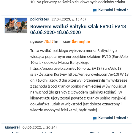
10. Na pierwszy ze świeżo zbudowanych odcinków szlaku...
Komentuj
|
więcej »
poliorketes
(27.04.2023, g. 15:43)
Rowerem wzdłuż Bałtyku szlak EV10 i EV13
06.06.2020-18.06.2020
715.02
Świnoujście
km
Dystans:
Start:
Trasa wzdłuż polskiego wybrzeża morza Bałtyckiego
wiodąca popularnym europejskim szlakiem EV10 (EuroVelo
10 szlak dookoła Morza Bałtyckiego
https://en.eurovelo.com/ev10 ) oraz EV13 (EuroVelo13
szlak Żelaznej Kurtyny https://en.eurovelo.com/ev13) W 13
dni (10 dni jazdy, 3 dni przerwy) przemierzyliśmy wybrzeże
z zachodu (spod granicy polsko-niemieckiej w Świnoujściu)
na wschód (do granicy z Obwodem Kaliningradzkim). W
kilometrażu ujęty został powrót z granicy polsko-rosyjskiej
do Gdańska. Szlak w większości jest dobrze oznaczony i
wiedzie osobnymi ścieżkami, bądź mniej...
Komentuj
|
więcej »
agamorel
(08.06.2022, g. 20:24)