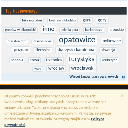
Tagi tras rowerowych
gory
góra
bike maraton
bystrzyca kłodzka
inne
lubuskie
gorzów wielkopolski
karkonosze
jelenia gora
opatowice
polkowice
maraton mtb
mazowieckie
poznan
skarzysko-kamienna
Siechnice
slowacja
turystyka
trasa
trzebnica
sobotka
walbrzych
wrocławski
wroclaw
wały
Więcej tagów tras rowerowych
×
Używamy cookies i podobnych technologii m.in. w celach:
świadczenia usług, reklamy, statystyk. Korzystanie z witryny bez
zmiany ustawień Twojej przeglądarki oznacza, że będą one
umieszczane w Twoim urządzeniu końcowym. Pamiętaj, że zawsze
możesz zmienić te ustawienia. Szczegóły znajdziesz w
Polityce
prywatności
.