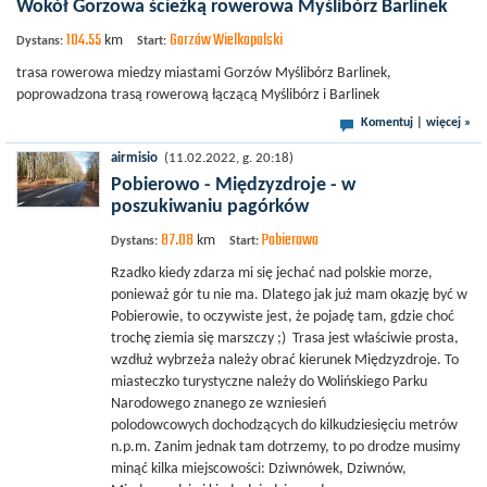
Wokół Gorzowa ścieżką rowerowa Myślibórz Barlinek
104.55
Gorzów Wielkopolski
km
Dystans:
Start:
trasa rowerowa miedzy miastami Gorzów Myślibórz Barlinek,
poprowadzona trasą rowerową łączącą Myślibórz i Barlinek
Komentuj
|
więcej »
airmisio
(11.02.2022, g. 20:18)
Pobierowo - Międzyzdroje - w
poszukiwaniu pagórków
87.08
Pobierowo
km
Dystans:
Start:
Rzadko kiedy zdarza mi się jechać nad polskie morze,
ponieważ gór tu nie ma. Dlatego jak już mam okazję być w
Pobierowie, to oczywiste jest, że pojadę tam, gdzie choć
trochę ziemia się marszczy ;) Trasa jest właściwie prosta,
wzdłuż wybrzeża należy obrać kierunek Międzyzdroje. To
miasteczko turystyczne należy do Wolińskiego Parku
Narodowego znanego ze wzniesień
polodowcowych dochodzących do kilkudziesięciu metrów
n.p.m. Zanim jednak tam dotrzemy, to po drodze musimy
minąć kilka miejscowości: Dziwnówek, Dziwnów,