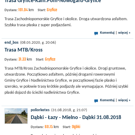
Trasa Gryfice-Kam.Pom-Nowogard-Gryfice
101.94
Gryfice
km
Dystans:
Start:
Trasa Zachodniopomorskie Gryfice i okolice. Droga utwardzona asfaltem.
Szybka trasa płaska z super podjazdami.
Komentuj
|
więcej »
end_bos
(08.05.2020, g. 20:06)
Trasa MTB/Kross
31.33
Gryfice
km
Dystans:
Start:
Trasa MTB/Kross Zachodniopomorskie Gryfice i okolice. Drogi gruntowe,
utwardzone. Początkowo asfaltem, później drogami rowerowymi
Gminy Gryfice i Nadleśnictwa Gryfice, w początkowej fazie płasko i
szeroko, w połowie trasy krótkie podjazdy ale wymagające. Później szybki
płaski dojazd do ścieżki nadleśnictwa Gryfice.
Komentuj
|
więcej »
poliorketes
(31.08.2018, g. 21:07)
Dąbki - Łazy - Mielno - Dąbki 31.08.2018
60.15
Dąbki
km
Dystans:
Start: