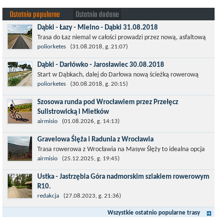
Ostatnio popularne
Ostatnio dodane
Dąbki - Łazy - Mielno - Dąbki 31.08.2018
Trasa do Łaz niemal w całości prowadzi przez nową, asfaltową
ścieżkę rowerową (od Dąbek do Iwięcina wzdłuż drogi 203).
poliorketes
(31.08.2018, g. 21:07)
Niestety jest to trasa nie...
Dąbki - Darłówko - Jarosławiec 30.08.2018
Start w Dąbkach, dalej do Darłowa nową ścieżką rowerową
(niekiedy pieszo-rowerową), gdzie na pierwszym rondzie zjazd
poliorketes
(30.08.2018, g. 20:15)
w stronę Darłówka Zachodniego....
Szosowa runda pod Wrocławiem przez Przełęcz
Sulistrowicką i Mietków
Łatwa, szosowa runda pod Wrocławiem, raczej płaska z jednym
airmisio
(01.08.2026, g. 14:13)
małym podjazdem na Przełęcz Sulistrowicką od strony Olesznej.
Gravelowa Ślęża i Radunia z Wrocławia
To trasa idealna na...
Trasa rowerowa z Wrocławia na Masyw Ślęży to idealna opcja
na rower przełajowy (lub gravelowy). Zimą, kiedy nie ma śniegu,
airmisio
(25.12.2025, g. 19:45)
a temperatura jest...
Ustka - Jastrzębia Góra nadmorskim szlakiem rowerowym
R10.
Międzynarodowy Szlak Rowerowy R-10, jest częścią sieci
redakcja
(27.08.2023, g. 21:36)
EuroVelo. Prowadzi wzdłuż brzegu dookoła Morza Bałtyckiego.
Wszystkie ostatnio popularne trasy
Trasa liczy w sumie ponad 8500...