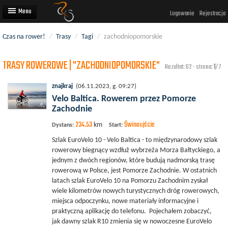
Logowanie
Rejestracja
Czas na rower!
/
Trasy
/
Tagi
/
zachodniopomorskie
Artykuły
TRASY ROWEROWE | "ZACHODNIOPOMORSKIE"
Trasy rowerowe
Rezultat: 62 - strona:
1
/7
Wyścigi rowerowe
znajkraj
(06.11.2023, g. 09:27)
Velo Baltica. Rowerem przez Pomorze
Użytkownicy
Zachodnie
234.53
Świnoujście
Dodaj
km
Dystans:
Start:
Szlak EuroVelo 10 - Velo Baltica - to międzynarodowy szlak
rowerowy biegnący wzdłuż wybrzeża Morza Bałtyckiego, a
jednym z dwóch regionów, które budują nadmorską trasę
rowerową w Polsce, jest Pomorze Zachodnie. W ostatnich
latach szlak EuroVelo 10 na Pomorzu Zachodnim zyskał
wiele kilometrów nowych turystycznych dróg rowerowych,
miejsca odpoczynku, nowe materiały informacyjne i
praktyczną aplikację do telefonu. Pojechałem zobaczyć,
jak dawny szlak R10 zmienia się w nowoczesne EuroVelo