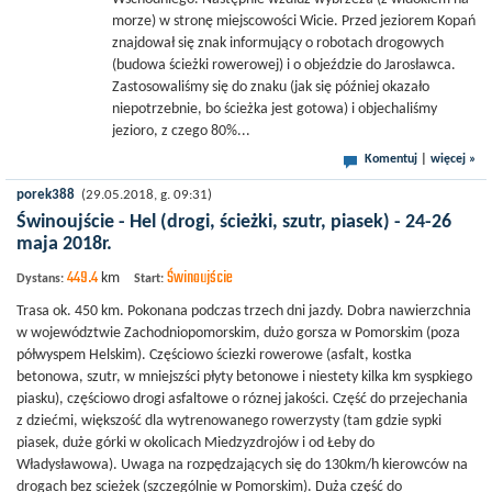
morze) w stronę miejscowości Wicie. Przed jeziorem Kopań
znajdował się znak informujący o robotach drogowych
(budowa ścieżki rowerowej) i o objeździe do Jarosławca.
Zastosowaliśmy się do znaku (jak się później okazało
niepotrzebnie, bo ścieżka jest gotowa) i objechaliśmy
jezioro, z czego 80%...
Komentuj
|
więcej »
porek388
(29.05.2018, g. 09:31)
Świnoujście - Hel (drogi, ścieżki, szutr, piasek) - 24-26
maja 2018r.
449.4
Świnoujście
km
Dystans:
Start:
Trasa ok. 450 km. Pokonana podczas trzech dni jazdy. Dobra nawierzchnia
w województwie Zachodniopomorskim, dużo gorsza w Pomorskim (poza
półwyspem Helskim). Częściowo ściezki rowerowe (asfalt, kostka
betonowa, szutr, w mniejszści płyty betonowe i niestety kilka km syspkiego
piasku), częściowo drogi asfaltowe o róznej jakości. Część do przejechania
z dziećmi, większość dla wytrenowanego rowerzysty (tam gdzie sypki
piasek, duże górki w okolicach Miedzyzdrojów i od Łeby do
Władysławowa). Uwaga na rozpędzających się do 130km/h kierowców na
drogach bez scieżek (szczególnie w Pomorskim). Duża część do