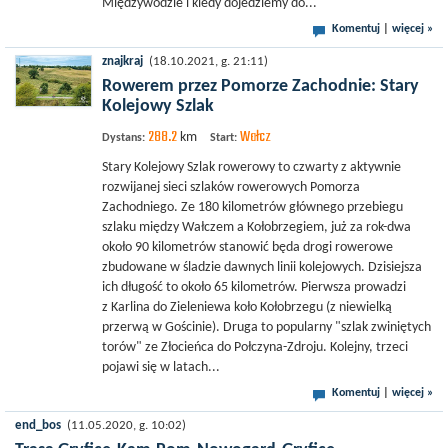
Międzywodzie i kiedy dojedziemy do...
Komentuj
|
więcej »
znajkraj
(18.10.2021, g. 21:11)
Rowerem przez Pomorze Zachodnie: Stary
Kolejowy Szlak
288.2
Wałcz
km
Dystans:
Start:
Stary Kolejowy Szlak rowerowy to czwarty z aktywnie
rozwijanej sieci szlaków rowerowych Pomorza
Zachodniego. Ze 180 kilometrów głównego przebiegu
szlaku między Wałczem a Kołobrzegiem, już za rok-dwa
około 90 kilometrów stanowić będa drogi rowerowe
zbudowane w śladzie dawnych linii kolejowych. Dzisiejsza
ich długość to około 65 kilometrów. Pierwsza prowadzi
z Karlina do Zieleniewa koło Kołobrzegu (z niewielką
przerwą w Gościnie). Druga to popularny "szlak zwiniętych
torów" ze Złocieńca do Połczyna-Zdroju. Kolejny, trzeci
pojawi się w latach...
Komentuj
|
więcej »
end_bos
(11.05.2020, g. 10:02)