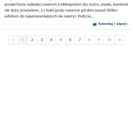
przejechania najlepiej rowerem trekkingowym (bo szutry, piasek, kamienie
nie służą szosówkom, a z kolei jazda rowerem górskim ponad 300km
asfaltem do najsensowniejszych nie należy). Podczas...
Komentuj
|
więcej »
«
1
2
3
4
5
6
7
8
9
10
»