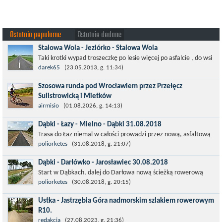
Ostatnio popularne
Ostatnio dodane
Stalowa Wola - Jeziórko - Stalowa Wola
Taki krotki wypad troszeczkę po lesie więcej po asfalcie , do wsi
której już nie ma , kopalni siarki również nie ma , a ci co
darek65
(23.05.2013, g. 11:34)
pamiętają okres...
Szosowa runda pod Wrocławiem przez Przełęcz
Sulistrowicką i Mietków
Łatwa, szosowa runda pod Wrocławiem, raczej płaska z jednym
airmisio
(01.08.2026, g. 14:13)
małym podjazdem na Przełęcz Sulistrowicką od strony Olesznej.
Dąbki - Łazy - Mielno - Dąbki 31.08.2018
To trasa idealna na...
Trasa do Łaz niemal w całości prowadzi przez nową, asfaltową
ścieżkę rowerową (od Dąbek do Iwięcina wzdłuż drogi 203).
poliorketes
(31.08.2018, g. 21:07)
Niestety jest to trasa nie...
Dąbki - Darłówko - Jarosławiec 30.08.2018
Start w Dąbkach, dalej do Darłowa nową ścieżką rowerową
(niekiedy pieszo-rowerową), gdzie na pierwszym rondzie zjazd
poliorketes
(30.08.2018, g. 20:15)
w stronę Darłówka Zachodniego....
Ustka - Jastrzębia Góra nadmorskim szlakiem rowerowym
R10.
Międzynarodowy Szlak Rowerowy R-10, jest częścią sieci
redakcja
(27.08.2023, g. 21:36)