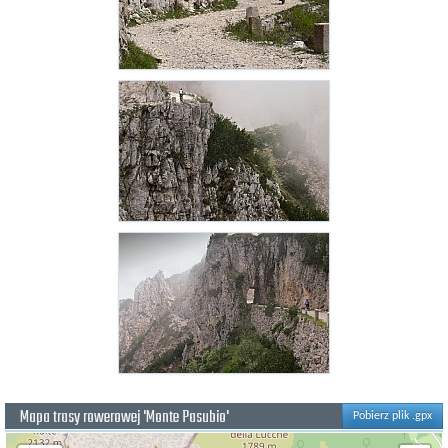
Mapa trasy rowerowej 'Monte Pasubio'
Pobierz plik .gpx