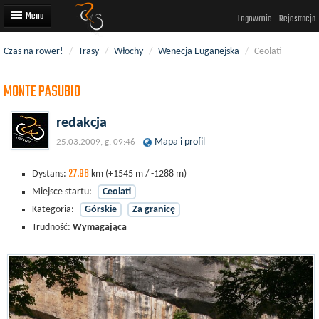
Logowanie
Rejestracja
Czas na rower!
/
Trasy
/
Włochy
/
Wenecja Euganejska
/
Ceolati
Artykuły
MONTE PASUBIO
Trasy rowerowe
Wyścigi rowerowe
redakcja
Mapa i profil
25.03.2009, g. 09:46
Użytkownicy
27.98
Dodaj
Dystans:
km
(+1545 m / -1288 m)
Miejsce startu:
Ceolati
Kategoria:
Górskie
Za granicę
Trudność:
Wymagająca