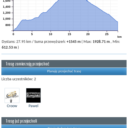
1,600
1,400
1,200
1,000
800
0
5
10
15
20
25
km
Dystans:
27.95 km
/
Suma przewyższeń:
+1545 m
(
Max:
1928.71 m
,
Min:
612.53 m
)
Trasę zamierzają przejechać
Planuję przejechać trasę
Liczba uczestników: 2
Croow
Pawel
Trasę już przejechali