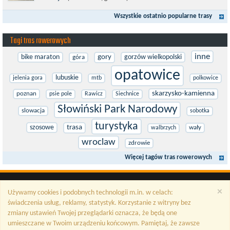
EuroVelo. Prowadzi wzdłuż brzegu dookoła Morza Bałtyckiego.
Wszystkie ostatnio popularne trasy
Trasa liczy w sumie ponad 8500...
Tagi tras rowerowych
inne
bike maraton
gory
gorzów wielkopolski
góra
opatowice
lubuskie
jelenia gora
mtb
polkowice
skarzysko-kamienna
poznan
psie pole
Rawicz
Siechnice
Słowiński Park Narodowy
slowacja
sobotka
turystyka
szosowe
trasa
wały
walbrzych
wroclaw
zdrowie
Więcej tagów tras rowerowych
×
Używamy cookies i podobnych technologii m.in. w celach:
świadczenia usług, reklamy, statystyk. Korzystanie z witryny bez
zmiany ustawień Twojej przeglądarki oznacza, że będą one
umieszczane w Twoim urządzeniu końcowym. Pamiętaj, że zawsze