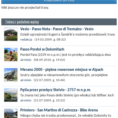
Przejechałem/am trasę
Nikt jeszcze nie przejechał trasy.
Zobacz podobne wpisy
Vesio - Passo Nota - Passo di Tremalzo - Vesio
Dzięki uprzejmości Eugen'a Šandrik'a możemy przedstawić trasy
rowerowe o których z pewnością śnił niejeden miłośnik
redakcja
(19.03.2009, g. 08:32)
kolarstwa górskiego. Alpy...
Passo Pordoi w Dolomitach
Pordoi Pass (2239 m n.p.m.) jest to przełęcz oddzielająca dwa
duże masywy: położony na południu masyw Marmolady od
airmisio
(06.09.2010, g. 19:02)
masywu Selli. Wjazd zaczynamy...
Merano 2000 - piękne rowerowe miejsce w Alpach
Szutry alpejskie w niesamowitym otoczeniu gór, przepiękne
widoki, spokój i bliskość natury - to wszystko można spotkać w
airmisio
(22.07.2009, g. 10:46)
Merano 2000. To takie...
Pętla przez przełęcz Stelvio - 2757 m n.p.m.
Ta znana też jako Passo dello Stelvio (po włosku) lub Stilfser Joch
(po niemiecku) przełęcz we włoskich Alpach Wschodnich wznosi
airmisio
(21.07.2009, g. 10:22)
się na 2757 m...
Primiero - San Martino di Castrozza - Bike Arena
Nikogo chyba nie trzeba przekonywać, że włoskie Dolomity to