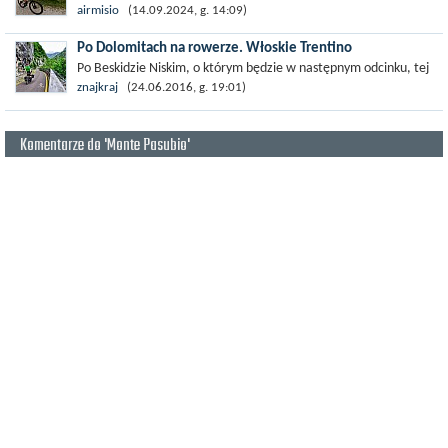
idealne lokalizacja na rowerowy urlop. Mnóstwo górskich
airmisio
(14.09.2024, g. 14:09)
tras,...
Po Dolomitach na rowerze. Włoskie Trentino
Po Beskidzie Niskim, o którym będzie w następnym odcinku, tej
wiosny trafiłem w drugie z naszych wyjątkowych miejsc, w które
znajkraj
(24.06.2016, g. 19:01)
wracamy...
Komentarze do 'Monte Pasubio'