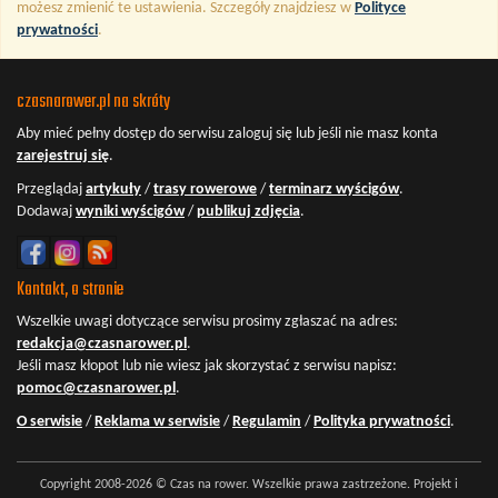
możesz zmienić te ustawienia. Szczegóły znajdziesz w
Polityce
prywatności
.
czasnarower.pl na skróty
Aby mieć pełny dostęp do serwisu
zaloguj się
lub jeśli nie masz konta
zarejestruj się
.
Przeglądaj
artykuły
/
trasy rowerowe
/
terminarz wyścigów
.
Dodawaj
wyniki wyścigów
/
publikuj zdjęcia
.
Kontakt, o stronie
Wszelkie uwagi dotyczące serwisu prosimy zgłaszać na adres:
redakcja@czasnarower.pl
.
Jeśli masz kłopot lub nie wiesz jak skorzystać z serwisu napisz:
pomoc@czasnarower.pl
.
O serwisie
/
Reklama w serwisie
/
Regulamin
/
Polityka prywatności
.
Copyright 2008-2026 © Czas na rower. Wszelkie prawa zastrzeżone. Projekt i