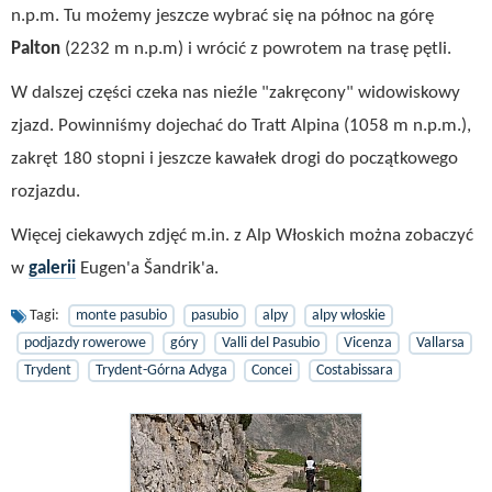
n.p.m. Tu możemy jeszcze wybrać się na północ na górę
Palton
(2232 m n.p.m) i wrócić z powrotem na trasę pętli.
W dalszej części czeka nas nieźle "zakręcony" widowiskowy
zjazd. Powinniśmy dojechać do Tratt Alpina (1058 m n.p.m.),
zakręt 180 stopni i jeszcze kawałek drogi do początkowego
rozjazdu.
Więcej ciekawych zdjęć m.in. z Alp Włoskich można zobaczyć
w
galerii
Eugen'a Šandrik'a.
Tagi:
monte pasubio
pasubio
alpy
alpy włoskie
podjazdy rowerowe
góry
Valli del Pasubio
Vicenza
Vallarsa
Trydent
Trydent-Górna Adyga
Concei
Costabissara