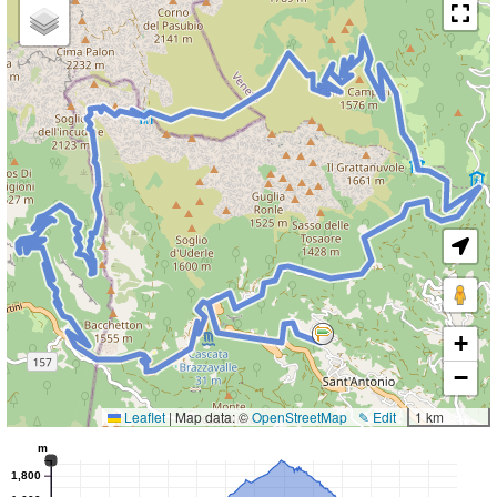
+
−
Leaflet
|
Map data: ©
OpenStreetMap
✎ Edit
1 km
m
1,800