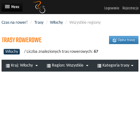
Logowanie
Rejestracja
Czas na rower!
/
Trasy
/
Włochy
/
Wszystkie regiony
Artykuły
TRASY ROWEROWE
Trasy rowerowe
Opisz trasę
Wyścigi rowerowe
Włochy
/ Liczba znalezionych tras rowerowych:
67
Użytkownicy
Kraj:
Włochy
Region:
Wszystkie
Kategoria trasy
Dodaj