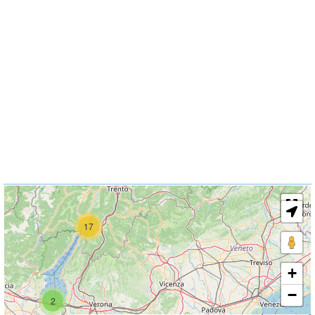
17
+
−
2