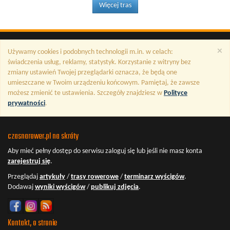
Więcej tras
×
Używamy cookies i podobnych technologii m.in. w celach:
świadczenia usług, reklamy, statystyk. Korzystanie z witryny bez
zmiany ustawień Twojej przeglądarki oznacza, że będą one
umieszczane w Twoim urządzeniu końcowym. Pamiętaj, że zawsze
możesz zmienić te ustawienia. Szczegóły znajdziesz w
Polityce
prywatności
.
czasnarower.pl na skróty
Aby mieć pełny dostęp do serwisu
zaloguj się
lub jeśli nie masz konta
zarejestruj się
.
Przeglądaj
artykuły
/
trasy rowerowe
/
terminarz wyścigów
.
Dodawaj
wyniki wyścigów
/
publikuj zdjęcia
.
Kontakt, o stronie