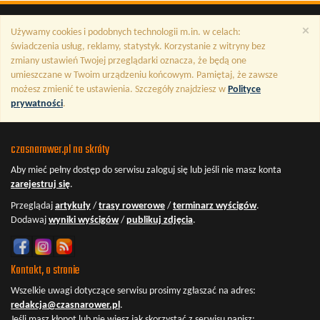
×
Używamy cookies i podobnych technologii m.in. w celach:
świadczenia usług, reklamy, statystyk. Korzystanie z witryny bez
zmiany ustawień Twojej przeglądarki oznacza, że będą one
umieszczane w Twoim urządzeniu końcowym. Pamiętaj, że zawsze
możesz zmienić te ustawienia. Szczegóły znajdziesz w
Polityce
prywatności
.
czasnarower.pl na skróty
Aby mieć pełny dostęp do serwisu
zaloguj się
lub jeśli nie masz konta
zarejestruj się
.
Przeglądaj
artykuły
/
trasy rowerowe
/
terminarz wyścigów
.
Dodawaj
wyniki wyścigów
/
publikuj zdjęcia
.
Kontakt, o stronie
Wszelkie uwagi dotyczące serwisu prosimy zgłaszać na adres:
redakcja@czasnarower.pl
.
Jeśli masz kłopot lub nie wiesz jak skorzystać z serwisu napisz: