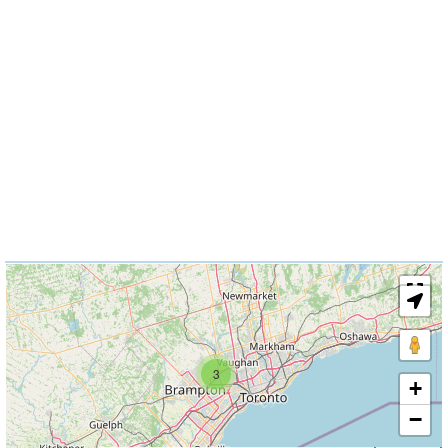
3
+
−