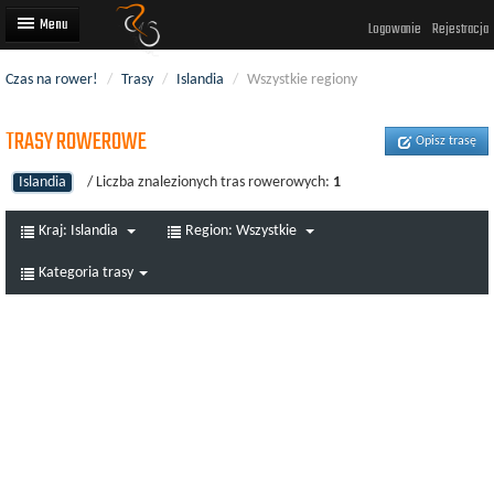
Logowanie
Rejestracja
Czas na rower!
/
Trasy
/
Islandia
/
Wszystkie regiony
Artykuły
TRASY ROWEROWE
Trasy rowerowe
Opisz trasę
Wyścigi rowerowe
Islandia
/ Liczba znalezionych tras rowerowych:
1
Użytkownicy
Kraj:
Islandia
Region:
Wszystkie
Dodaj
Kategoria trasy