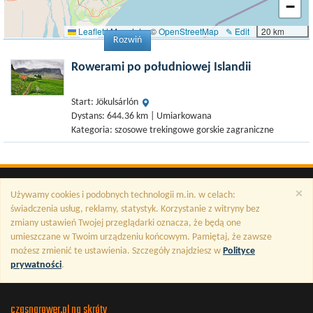
−
Leaflet
|
Map data: ©
OpenStreetMap
✎ Edit
20 km
Rozwiń
Rowerami po południowej Islandii
Start: Jökulsárlón
Dystans: 644.36 km | Umiarkowana
Kategoria: szosowe trekingowe gorskie zagraniczne
×
Używamy cookies i podobnych technologii m.in. w celach:
świadczenia usług, reklamy, statystyk. Korzystanie z witryny bez
zmiany ustawień Twojej przeglądarki oznacza, że będą one
umieszczane w Twoim urządzeniu końcowym. Pamiętaj, że zawsze
możesz zmienić te ustawienia. Szczegóły znajdziesz w
Polityce
prywatności
.
czasnarower.pl na skróty