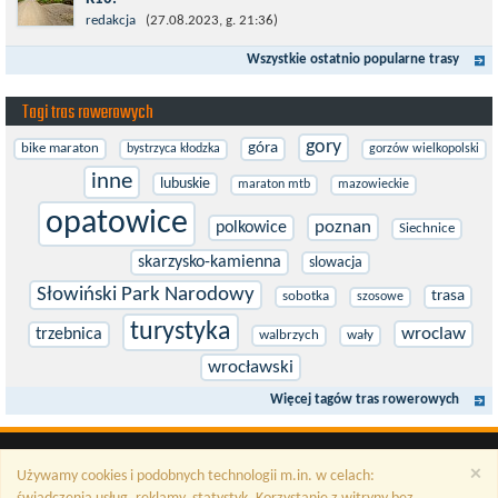
Międzynarodowy Szlak Rowerowy R-10, jest częścią sieci
redakcja
(27.08.2023, g. 21:36)
EuroVelo. Prowadzi wzdłuż brzegu dookoła Morza Bałtyckiego.
Wszystkie ostatnio popularne trasy
Trasa liczy w sumie ponad 8500...
Tagi tras rowerowych
gory
góra
bike maraton
bystrzyca kłodzka
gorzów wielkopolski
inne
lubuskie
maraton mtb
mazowieckie
opatowice
poznan
polkowice
Siechnice
skarzysko-kamienna
slowacja
Słowiński Park Narodowy
trasa
sobotka
szosowe
turystyka
wroclaw
trzebnica
walbrzych
wały
wrocławski
Więcej tagów tras rowerowych
×
Używamy cookies i podobnych technologii m.in. w celach: