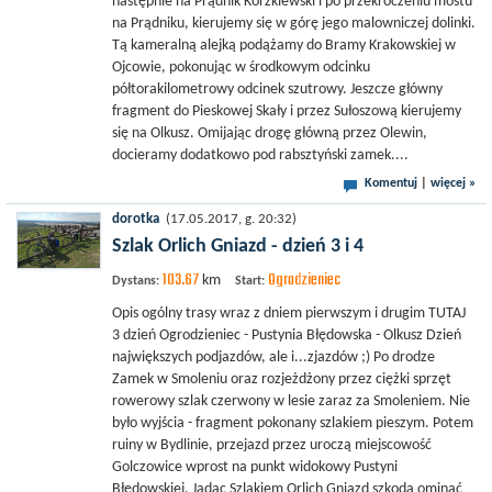
następnie na Prądnik Korzkiewski i po przekroczeniu mostu
na Prądniku, kierujemy się w górę jego malowniczej dolinki.
Tą kameralną alejką podążamy do Bramy Krakowskiej w
Ojcowie, pokonując w środkowym odcinku
półtorakilometrowy odcinek szutrowy. Jeszcze główny
fragment do Pieskowej Skały i przez Sułoszową kierujemy
się na Olkusz. Omijając drogę główną przez Olewin,
docieramy dodatkowo pod rabsztyński zamek....
Komentuj
|
więcej »
dorotka
(17.05.2017, g. 20:32)
Szlak Orlich Gniazd - dzień 3 i 4
103.67
Ogrodzieniec
km
Dystans:
Start:
Opis ogólny trasy wraz z dniem pierwszym i drugim TUTAJ
3 dzień Ogrodzieniec - Pustynia Błędowska - Olkusz Dzień
największych podjazdów, ale i...zjazdów ;) Po drodze
Zamek w Smoleniu oraz rozjeżdżony przez ciężki sprzęt
rowerowy szlak czerwony w lesie zaraz za Smoleniem. Nie
było wyjścia - fragment pokonany szlakiem pieszym. Potem
ruiny w Bydlinie, przejazd przez uroczą miejscowość
Golczowice wprost na punkt widokowy Pustyni
Błędowskiej. Jadąc Szlakiem Orlich Gniazd szkoda ominąć