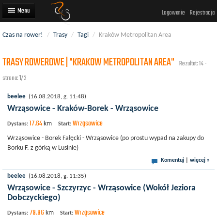
Logowanie
Rejestracja
Czas na rower!
/
Trasy
/
Tagi
/
Kraków Metropolitan Area
Artykuły
TRASY ROWEROWE | "KRAKOW METROPOLITAN AREA"
Trasy rowerowe
Rezultat: 14 -
strona:
1
/2
Wyścigi rowerowe
beelee
(16.08.2018, g. 11:48)
Użytkownicy
Wrząsowice - Kraków-Borek - Wrząsowice
Dodaj
17.64
Wrząsowice
km
Dystans:
Start:
Wrząsowice - Borek Fałęcki - Wrząsowice (po prostu wypad na zakupy do
Borku F. z górką w Lusinie)
Komentuj
|
więcej »
beelee
(16.08.2018, g. 11:35)
Wrząsowice - Szczyrzyc - Wrząsowice (Wokół Jeziora
Dobczyckiego)
79.96
Wrząsowice
km
Dystans:
Start: