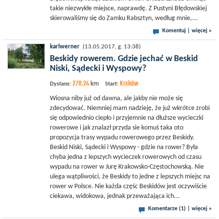
takie niezwykłe miejsce, naprawdę. Z Pustyni Błędowskiej
skierowaliśmy się do Zamku Rabsztyn, według mnie,...
Komentuj
|
więcej »
karlwerner
(13.05.2017, g. 13:38)
Beskidy rowerem. Gdzie jechać w Beskid
Niski, Sądecki i Wyspowy?
278.24
Kraków
km
Dystans:
Start:
Wiosna niby już od dawna, ale jakby nie może się
zdecydować. Niemniej mam nadzieję, że już wkrótce zrobi
się odpowiednio ciepło i przyjemnie na dłuższe wycieczki
rowerowe i jak znalazł przyda sie komuś taka oto
propozycja trasy wypadu rowerowego przez Beskidy.
Beskid Niski, Sądecki i Wyspowy - gdzie na rower? Była
chyba jedna z lepszych wycieczek rowerowych od czasu
wypadu na rower w Jurę Krakowsko-Częstochowską. Nie
ulega wątpliwości, że Beskidy to jedne z lepszych miejsc na
rower w Polsce. Nie każda częśc Beskidów jest oczywiście
ciekawa, widokowa, jednak przeważająca ich...
Komentarze (1)
|
więcej »