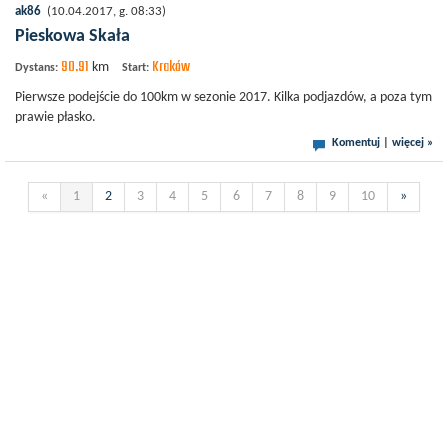
ak86
(10.04.2017, g. 08:33)
Pieskowa Skała
90.91
Kraków
km
Dystans:
Start:
Pierwsze podejście do 100km w sezonie 2017. Kilka podjazdów, a poza tym
prawie płasko.
Komentuj
|
więcej »
«
1
2
3
4
5
6
7
8
9
10
»