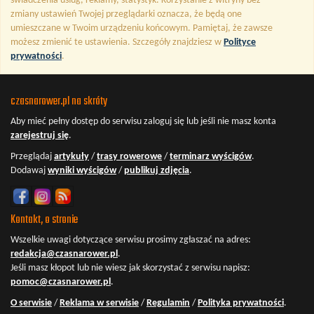
świadczenia usług, reklamy, statystyk. Korzystanie z witryny bez
zmiany ustawień Twojej przeglądarki oznacza, że będą one
umieszczane w Twoim urządzeniu końcowym. Pamiętaj, że zawsze
możesz zmienić te ustawienia. Szczegóły znajdziesz w
Polityce
prywatności
.
czasnarower.pl na skróty
Aby mieć pełny dostęp do serwisu
zaloguj się
lub jeśli nie masz konta
zarejestruj się
.
Przeglądaj
artykuły
/
trasy rowerowe
/
terminarz wyścigów
.
Dodawaj
wyniki wyścigów
/
publikuj zdjęcia
.
Kontakt, o stronie
Wszelkie uwagi dotyczące serwisu prosimy zgłaszać na adres:
redakcja@czasnarower.pl
.
Jeśli masz kłopot lub nie wiesz jak skorzystać z serwisu napisz:
pomoc@czasnarower.pl
.
O serwisie
/
Reklama w serwisie
/
Regulamin
/
Polityka prywatności
.