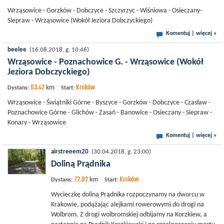
Wrząsowice - Gorzków - Dobczyce - Szczyrzyc - Wiśniowa - Osieczany-
Siepraw - Wrząsowice (Wokół Jeziora Dobczyckiego)
Komentuj
|
więcej »
beelee
(16.08.2018, g. 10:46)
Wrząsowice - Poznachowice G. - Wrząsowice (Wokół
Jeziora Dobczyckiego)
63.42
Kraków
km
Dystans:
Start:
Wrząsowice - Świątniki Górne - Byszyce - Gorzków - Dobczyce - Czasław -
Poznachowice Górne - Glichów - Zasań - Banowice - Osieczany - Siepraw -
Konary - Wrząsowice
Komentuj
|
więcej »
airstreeem20
(30.04.2018, g. 23:00)
Doliną Prądnika
72.92
Kraków
km
Dystans:
Start:
Wycieczkę doliną Prądnika rozpoczynamy na dworcu w
Krakowie, podążając alejkami rowerowymi do drogi na
Wolbrom. Z drogi wolbromskiej odbijamy na Korzkiew, a