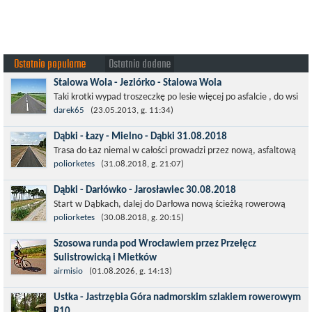
Ostatnio popularne
Ostatnio dodane
Stalowa Wola - Jeziórko - Stalowa Wola
Taki krotki wypad troszeczkę po lesie więcej po asfalcie , do wsi
której już nie ma , kopalni siarki również nie ma , a ci co
darek65
(23.05.2013, g. 11:34)
pamiętają okres...
Dąbki - Łazy - Mielno - Dąbki 31.08.2018
Trasa do Łaz niemal w całości prowadzi przez nową, asfaltową
ścieżkę rowerową (od Dąbek do Iwięcina wzdłuż drogi 203).
poliorketes
(31.08.2018, g. 21:07)
Niestety jest to trasa nie...
Dąbki - Darłówko - Jarosławiec 30.08.2018
Start w Dąbkach, dalej do Darłowa nową ścieżką rowerową
(niekiedy pieszo-rowerową), gdzie na pierwszym rondzie zjazd
poliorketes
(30.08.2018, g. 20:15)
w stronę Darłówka Zachodniego....
Szosowa runda pod Wrocławiem przez Przełęcz
Sulistrowicką i Mietków
Łatwa, szosowa runda pod Wrocławiem, raczej płaska z jednym
airmisio
(01.08.2026, g. 14:13)
małym podjazdem na Przełęcz Sulistrowicką od strony Olesznej.
Ustka - Jastrzębia Góra nadmorskim szlakiem rowerowym
To trasa idealna na...
R10.