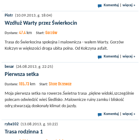
Komentuj
|
więcej »
Piotr
(10.09.2013, g. 18:04)
Wzdłuż Warty przez Świerkocin
47.4
Gorzów
km
Dystans:
Start:
Trasa do Świerkocina spokojna i malownicza - wałem Warty. Gorzów
Kołczyn w większości droga ubita polna. Od Kołczyna asfalt.
Komentuj
|
więcej »
besar
(26.08.2013, g. 22:25)
Pierwsza setka
105.73
Stare Drzewce
km
Dystans:
Start:
Moja pierwsza setka na rowerze.Świetna trasa ,piękne widoki,szczególnie
polecam odwiedzić wieś Śiedlisko .Malownicze ruiny zamku i bliskość
odry,stwarzają doskonały klimat do jazdy.
Komentuj
|
więcej »
ryba102
(13.08.2013, g. 10:22)
Trasa rodzinna 1