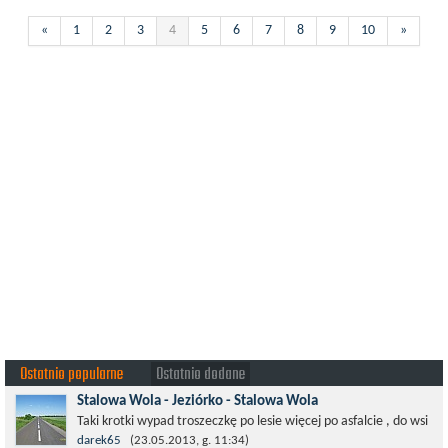
«
1
2
3
4
5
6
7
8
9
10
»
Ostatnio popularne
Ostatnio dodane
Stalowa Wola - Jeziórko - Stalowa Wola
Taki krotki wypad troszeczkę po lesie więcej po asfalcie , do wsi
której już nie ma , kopalni siarki również nie ma , a ci co
darek65
(23.05.2013, g. 11:34)