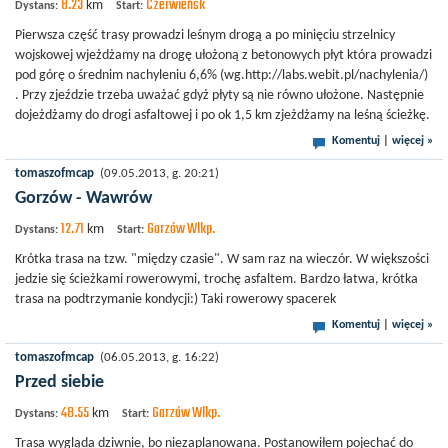
8.23
Czerwieńsk
km
Dystans:
Start:
Pierwsza część trasy prowadzi leśnym drogą a po minięciu strzelnicy
wojskowej wjeżdżamy na drogę ułożoną z betonowych płyt która prowadzi
pod górę o średnim nachyleniu 6,6% (wg.http://labs.webit.pl/nachylenia/)
. Przy zjeździe trzeba uważać gdyż płyty są nie równo ułożone. Następnie
dojeżdżamy do drogi asfaltowej i po ok 1,5 km zjeżdżamy na leśną ścieżkę.
Komentuj
|
więcej »
tomaszofmcap
(09.05.2013, g. 20:21)
Gorzów - Wawrów
12.71
Gorzów Wlkp.
km
Dystans:
Start:
Krótka trasa na tzw. "między czasie". W sam raz na wieczór. W większości
jedzie się ścieżkami rowerowymi, trochę asfaltem. Bardzo łatwa, krótka
trasa na podtrzymanie kondycji:) Taki rowerowy spacerek
Komentuj
|
więcej »
tomaszofmcap
(06.05.2013, g. 16:22)
Przed siebie
48.55
Gorzów Wlkp.
km
Dystans:
Start:
Trasa wygląda dziwnie, bo niezaplanowana. Postanowiłem pojechać do