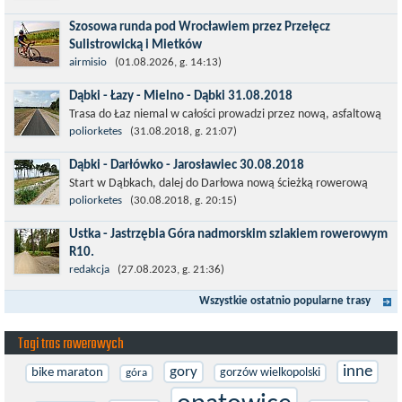
pamiętają okres...
Szosowa runda pod Wrocławiem przez Przełęcz
Sulistrowicką i Mietków
Łatwa, szosowa runda pod Wrocławiem, raczej płaska z jednym
airmisio
(01.08.2026, g. 14:13)
małym podjazdem na Przełęcz Sulistrowicką od strony Olesznej.
Dąbki - Łazy - Mielno - Dąbki 31.08.2018
To trasa idealna na...
Trasa do Łaz niemal w całości prowadzi przez nową, asfaltową
ścieżkę rowerową (od Dąbek do Iwięcina wzdłuż drogi 203).
poliorketes
(31.08.2018, g. 21:07)
Niestety jest to trasa nie...
Dąbki - Darłówko - Jarosławiec 30.08.2018
Start w Dąbkach, dalej do Darłowa nową ścieżką rowerową
(niekiedy pieszo-rowerową), gdzie na pierwszym rondzie zjazd
poliorketes
(30.08.2018, g. 20:15)
w stronę Darłówka Zachodniego....
Ustka - Jastrzębia Góra nadmorskim szlakiem rowerowym
R10.
Międzynarodowy Szlak Rowerowy R-10, jest częścią sieci
redakcja
(27.08.2023, g. 21:36)
EuroVelo. Prowadzi wzdłuż brzegu dookoła Morza Bałtyckiego.
Wszystkie ostatnio popularne trasy
Trasa liczy w sumie ponad 8500...
Tagi tras rowerowych
inne
gory
bike maraton
gorzów wielkopolski
góra