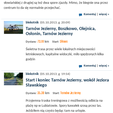
słowiańskiej z drugiej są też dwa spore zjazdy. Mimo, że biegnie ona przez
centrum to da się normalnie przejechać.
Komentuj
|
więcej »
blekotnik
(05.10.2013, g. 20:09)
Tarnów Jezierny, Boszkowo, Olejnica,
Osłonin, Tarnów Jezierny
73.18
Sława
km
Dystans:
Start:
Świetna trasa przez wiele lokalnych miejscowości
letniskowych, kapitalne widoczki, miło spędzonych kilka
godzin
Komentuj
|
więcej »
blekotnik
(05.10.2013, g. 19:54)
Start i koniec Tarnów Jezierny, wokół Jeziora
Sławskiego
35.39
Tarnów Jezierny
km
Dystans:
Start:
Przyjemna traska treningowa z możliwością odbicia na
plażę np w Lubiatowie. Spory kawałek szosą przez las.
Jeździłem nią często będąc tam na urlopie.