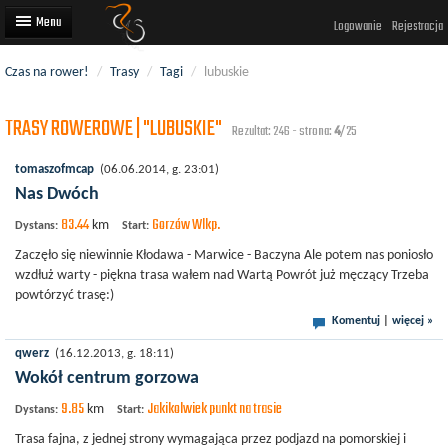
Logowanie
Rejestracja
Czas na rower!
/
Trasy
/
Tagi
/
lubuskie
Artykuły
TRASY ROWEROWE | "LUBUSKIE"
Trasy rowerowe
Rezultat: 246 - strona:
4
/25
Wyścigi rowerowe
tomaszofmcap
(06.06.2014, g. 23:01)
Nas Dwóch
Użytkownicy
83.44
Gorzów Wlkp.
km
Dystans:
Start:
Dodaj
Zaczęło się niewinnie Kłodawa - Marwice - Baczyna Ale potem nas poniosło
wzdłuż warty - piękna trasa wałem nad Wartą Powrót już męczący Trzeba
powtórzyć trasę:)
Komentuj
|
więcej »
qwerz
(16.12.2013, g. 18:11)
Wokół centrum gorzowa
9.85
Jakikolwiek punkt na trasie
km
Dystans:
Start:
Trasa fajna, z jednej strony wymagająca przez podjazd na pomorskiej i