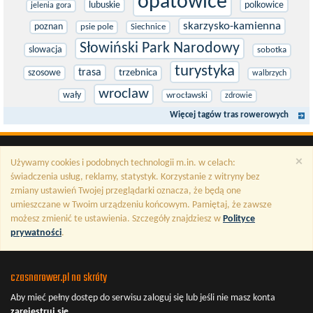
opatowice
lubuskie
polkowice
jelenia gora
skarzysko-kamienna
poznan
psie pole
Siechnice
Słowiński Park Narodowy
slowacja
sobotka
turystyka
trasa
szosowe
trzebnica
walbrzych
wroclaw
wały
wrocławski
zdrowie
Więcej tagów tras rowerowych
×
Używamy cookies i podobnych technologii m.in. w celach:
świadczenia usług, reklamy, statystyk. Korzystanie z witryny bez
zmiany ustawień Twojej przeglądarki oznacza, że będą one
umieszczane w Twoim urządzeniu końcowym. Pamiętaj, że zawsze
możesz zmienić te ustawienia. Szczegóły znajdziesz w
Polityce
prywatności
.
czasnarower.pl na skróty
Aby mieć pełny dostęp do serwisu
zaloguj się
lub jeśli nie masz konta
zarejestruj się
.