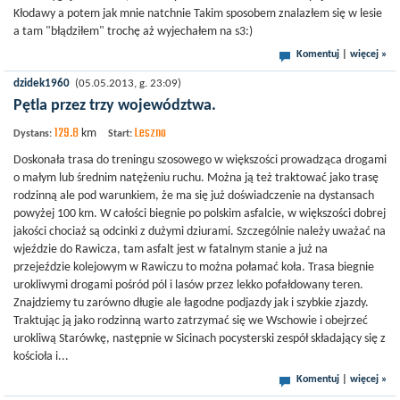
Kłodawy a potem jak mnie natchnie Takim sposobem znalazłem się w lesie
a tam "błądziłem" trochę aż wyjechałem na s3:)
Komentuj
|
więcej »
dzidek1960
(05.05.2013, g. 23:09)
Pętla przez trzy województwa.
129.8
Leszno
km
Dystans:
Start:
Doskonała trasa do treningu szosowego w większości prowadząca drogami
o małym lub średnim natężeniu ruchu. Można ją też traktować jako trasę
rodzinną ale pod warunkiem, że ma się już doświadczenie na dystansach
powyżej 100 km. W całości biegnie po polskim asfalcie, w większości dobrej
jakości chociaż są odcinki z dużymi dziurami. Szczególnie należy uważać na
wjeździe do Rawicza, tam asfalt jest w fatalnym stanie a już na
przejeździe kolejowym w Rawiczu to można połamać koła. Trasa biegnie
urokliwymi drogami pośród pól i lasów przez lekko pofałdowany teren.
Znajdziemy tu zarówno długie ale łagodne podjazdy jak i szybkie zjazdy.
Traktując ją jako rodzinną warto zatrzymać się we Wschowie i obejrzeć
urokliwą Starówkę, następnie w Sicinach pocysterski zespół składający się z
kościoła i...
Komentuj
|
więcej »