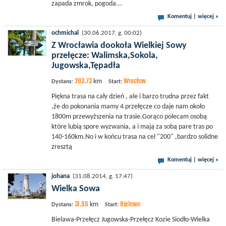
zapada zmrok, pogoda...
Komentuj
|
więcej »
ochmichal
(30.06.2017, g. 00:02)
Z Wrocławia dookoła Wielkiej Sowy
przełęcze: Walimska,Sokola,
Jugowska,Tępadła
203.73
Wrocław
km
Dystans:
Start:
Piękna trasa na cały dzień , ale i barzo trudna przez fakt
,że do pokonania mamy 4 przełęcze co daje nam około
1800m przewyższenia na trasie.Gorąco polecam osobą
które lubią spore wyzwania, a i mają za sobą pare tras po
140-160km.No i w końcu trasa na cel "200" ,bardzo solidne
zresztą
Komentuj
|
więcej »
johana
(31.08.2014, g. 17:47)
Wielka Sowa
31.96
Bielawa
km
Dystans:
Start:
Bielawa-Przełęcz Jugowska-Przełęcz Kozie Siodło-Wielka