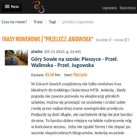
Logowanie
Rejestracja
Czas na rower!
/
Trasy
/
Tagi
/
przelecz jugowska
Artykuły
TRASY ROWEROWE | "PRZELECZ JUGOWSKA"
Trasy rowerowe
Rezultat: 12 - strona:
1
/2
Wyścigi rowerowe
ptacho
(05.11.2023, g. 22:44)
Góry Sowie na szosie: Pieszyce - Przeł.
Użytkownicy
Walimska - Przeł. Jugowska
65.59
Pieszyce
Dodaj
km
Dystans:
Start:
W Górach Sowich znajdziemy nie tylko mnóstwo tras
idealnych do trekkingu i kolarstwa MTB. Jesienią , kiedy
pogoda nie zawsze pozwala na eksplorację górskich
szlaków, można się przesiąść na szosówkę i zrobić sobie
rundę przez najbardziej znane sowiogórskie przełęcze.
Podjazdy są dość długie, ale nachylenie dróg nie jest bardzo
strome. To bardzo dobre miejsce na lekkie rozkręcenie nóg
w końcówce sezonu, żeby nie zgubić formy i nie złapać po
sezonie niepotrzebnych kilogramów. Jesienią wcześnie