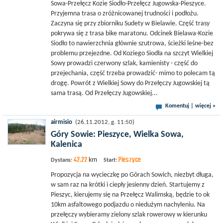
Sowa-Przełęcz Kozie Siodło-Przełęcz Jugowska-Pieszyce.
Przyjemna trasa o zróżnicowanej trudności i podłożu.
Zaczyna się przy zbiorniku Sudety w Bielawie. Część trasy
pokrywa się z trasa bike maratonu. Odcinek Bielawa-Kozie
Siodło to nawierzchnia głównie szutrowa, ścieżki leśne-bez
problemu przejezdne. Od Koziego Siodła na szczyt Wielkiej
Sowy prowadzi czerwony szlak, kamienisty - część do
przejechania, część trzeba prowadzić- mimo to polecam tą
drogę. Powrót z Wielkiej Sowy do Przełęczy Jugowskiej tą
sama trasą. Od Przełęczy Jugowskiej...
Komentuj
|
więcej »
airmisio
(26.11.2012, g. 11:50)
Góry Sowie: Pieszyce, Wielka Sowa,
Kalenica
42.22
Pieszyce
km
Dystans:
Start:
Propozycja na wycieczkę po Górach Sowich, niezbyt długa,
w sam raz na krótki i ciepły jesienny dzień. Startujemy z
Pieszyc, kierujemy się na Przełęcz Walimską, będzie to ok
10km asfaltowego podjazdu o niedużym nachyleniu. Na
przełęczy wybieramy zielony szlak rowerowy w kierunku