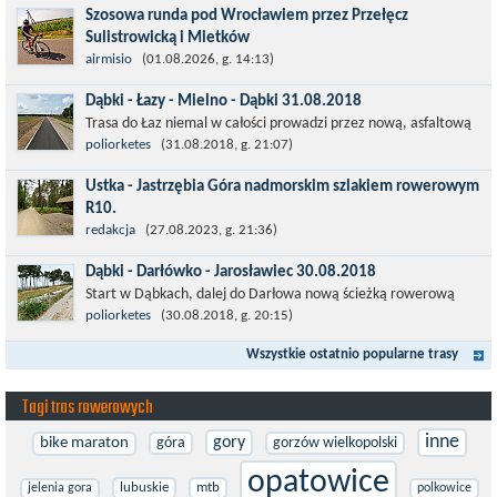
Szosowa runda pod Wrocławiem przez Przełęcz
Sulistrowicką i Mietków
Łatwa, szosowa runda pod Wrocławiem, raczej płaska z jednym
airmisio
(01.08.2026, g. 14:13)
małym podjazdem na Przełęcz Sulistrowicką od strony Olesznej.
Dąbki - Łazy - Mielno - Dąbki 31.08.2018
To trasa idealna na...
Trasa do Łaz niemal w całości prowadzi przez nową, asfaltową
ścieżkę rowerową (od Dąbek do Iwięcina wzdłuż drogi 203).
poliorketes
(31.08.2018, g. 21:07)
Niestety jest to trasa nie...
Ustka - Jastrzębia Góra nadmorskim szlakiem rowerowym
R10.
Międzynarodowy Szlak Rowerowy R-10, jest częścią sieci
redakcja
(27.08.2023, g. 21:36)
EuroVelo. Prowadzi wzdłuż brzegu dookoła Morza Bałtyckiego.
Dąbki - Darłówko - Jarosławiec 30.08.2018
Trasa liczy w sumie ponad 8500...
Start w Dąbkach, dalej do Darłowa nową ścieżką rowerową
(niekiedy pieszo-rowerową), gdzie na pierwszym rondzie zjazd
poliorketes
(30.08.2018, g. 20:15)
w stronę Darłówka Zachodniego....
Wszystkie ostatnio popularne trasy
Tagi tras rowerowych
inne
gory
bike maraton
góra
gorzów wielkopolski
opatowice
lubuskie
mtb
jelenia gora
polkowice