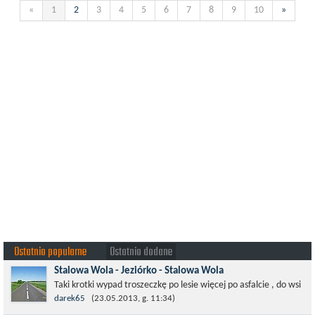
«
1
2
3
4
5
6
7
8
9
10
»
Ostatnio popularne
Ostatnio dodane
Stalowa Wola - Jeziórko - Stalowa Wola
Taki krotki wypad troszeczkę po lesie więcej po asfalcie , do wsi
której już nie ma , kopalni siarki również nie ma , a ci co
darek65
(23.05.2013, g. 11:34)
pamiętają okres...