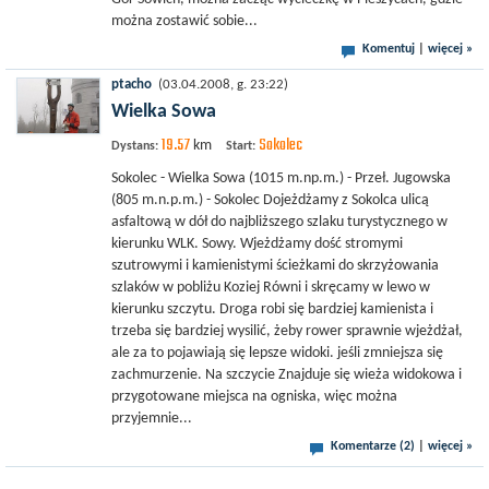
można zostawić sobie...
Komentuj
|
więcej »
ptacho
(03.04.2008, g. 23:22)
Wielka Sowa
19.57
Sokolec
km
Dystans:
Start:
Sokolec - Wielka Sowa (1015 m.np.m.) - Przeł. Jugowska
(805 m.n.p.m.) - Sokolec Dojeżdżamy z Sokolca ulicą
asfaltową w dół do najbliższego szlaku turystycznego w
kierunku WLK. Sowy. Wjeżdżamy dość stromymi
szutrowymi i kamienistymi ścieżkami do skrzyżowania
szlaków w pobliżu Koziej Równi i skręcamy w lewo w
kierunku szczytu. Droga robi się bardziej kamienista i
trzeba się bardziej wysilić, żeby rower sprawnie wjeżdżał,
ale za to pojawiają się lepsze widoki. jeśli zmniejsza się
zachmurzenie. Na szczycie Znajduje się wieża widokowa i
przygotowane miejsca na ogniska, więc można
przyjemnie...
Komentarze (2)
|
więcej »