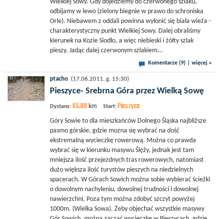
Wielkiej Sowy. Gdy dojedziemy do czerwonego szlaku,
odbijamy w lewo (zielony biegnie w prawo do schroniska
Orle). Niebawem z oddali powinna wyłonić się biała wieża -
charakterystyczny punkt Wielkiej Sowy. Dalej obraliśmy
kierunek na Kozie Siodło, a więc niebieski i żółty szlak
pieszy. Jadąc dalej czerwonym szlakiem...
Komentarze (9)
|
więcej »
ptacho
(17.06.2011, g. 15:30)
Pieszyce- Srebrna Góra przez Wielką Sowę
65.08
Pieszyce
km
Dystans:
Start:
Góry Sowie to dla mieszkańców Dolnego Śląska najbliższe
pasmo górskie, gdzie mozna się wybrać na dość
ekstremalną wycieczkę rowerową. Można co prawda
wybrać się w kierunku masywu Ślęży, jednak jest tam
mniejsza ilość przejezdnych tras rowerowych, natomiast
dużo większa ilość turystów pieszych na niedzielnych
spacerach. W Górach Sowich można sobie wybierać ścieżki
o dowolnym nachyleniu, dowolnej trudności i dowolnej
nawierzchni. Poza tym można zdobyć szczyt powyżej
1000m. (Wielka Sowa). Żeby objechać wszystkie masywy
Gór Sowich, można zacząć wycieczkę w Pieszycach, gdzie