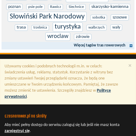
poznan
skarzysko-kamienna
psie pole
Rawicz
Siechnice
Słowiński Park Narodowy
szosowe
sobotka
turystyka
trasa
wały
walbrzych
trzebnica
wroclaw
zdrowie
Więcej tagów tras rowerowych
×
Używamy cookies i podobnych technologii m.in. w celach:
świadczenia usług, reklamy, statystyk. Korzystanie z witryny bez
zmiany ustawień Twojej przeglądarki oznacza, że będą one
umieszczane w Twoim urządzeniu końcowym. Pamiętaj, że zawsze
możesz zmienić te ustawienia. Szczegóły znajdziesz w
Polityce
prywatności
.
czasnarower.pl na skróty
Aby mieć pełny dostęp do serwisu
zaloguj się
lub jeśli nie masz konta
zarejestruj się
.