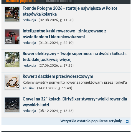
Ostatnio popularne
Ostatnio dodane
Tour de Pologne 2026 - startuje największa w Polsce
etapówka kolarska
Tour de Pologne 2026 to jedno z najbardziej prestiżowych
redakcja
(02.08.2026, g. 11:50)
wydarzeń sportowych w Polsce. wyścig zaliczany po raz 22. do
Inteligentne kaski rowerowe - zintegrowane z
prestiżowego cyklu UCI World...
oświetleniem i kierunkowskazami
Temat bezpieczeństwa jazdy wchodzi na nowy poziom. Do tej
redakcja
(01.01.2024, g. 22:10)
pory kask było odpowiedzialny przede wszystkim za
Rower elektryczny – Twoje supermoce na dwóch kółkach.
bezpieczeństwo rowerzysty, ochronę...
Jedź dalej,odkrywaj więcej
Marzenia o dalekich podróżach bez ogromnego zmęczenia stają
redakcja
(27.06.2026, g. 17:23)
się rzeczywistością dzięki nowoczesnym technologiom ukrytym
Rower z daszkiem przeciwdeszczowym
w jednośladach....
Kolejny świetny pomysł to rower zaprojektowany przez Torkel'a
Dohmers'a - idealny na miejskie warunki choćby z tego względu,
anusiak
(14.01.2009, g. 11:43)
że można go używać...
Gravel na 32" kołach. DirtySixer stworzył wielki rower dla
wysokich ludzi.
Wszyscy już zdążyli zapomnieć, jaką rewolucją okazały się
redakcja
(08.12.2024, g. 13:53)
rowery typu 29'er. Z początku wydawało się, że będzie to dobry
Wszystkie ostatnio popularne artykuły
kompromis dla...