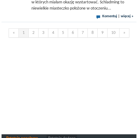
w których miałam okazję wystartować. Schladming to
niewielkie miasteczko położone w otoczeniu...
Komentuj
|
więcej »
«
1
2
3
4
5
6
7
8
9
10
»