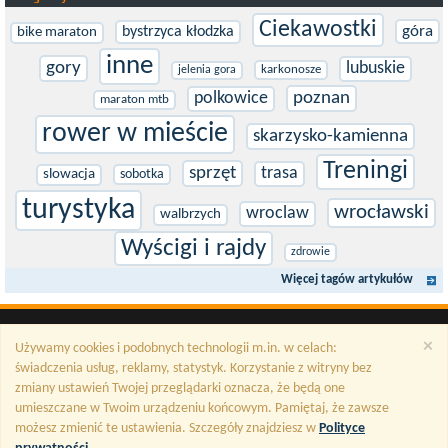
Ciekawostki
góra
bystrzyca kłodzka
bike maraton
inne
gory
lubuskie
karkonosze
jelenia gora
polkowice
poznan
maraton mtb
rower w mieście
skarzysko-kamienna
Treningi
sprzęt
trasa
slowacja
sobotka
turystyka
wrocławski
wroclaw
walbrzych
Wyścigi i rajdy
zdrowie
Więcej tagów artykułów
×
Używamy cookies i podobnych technologii m.in. w celach:
świadczenia usług, reklamy, statystyk. Korzystanie z witryny bez
zmiany ustawień Twojej przeglądarki oznacza, że będą one
umieszczane w Twoim urządzeniu końcowym. Pamiętaj, że zawsze
możesz zmienić te ustawienia. Szczegóły znajdziesz w
Polityce