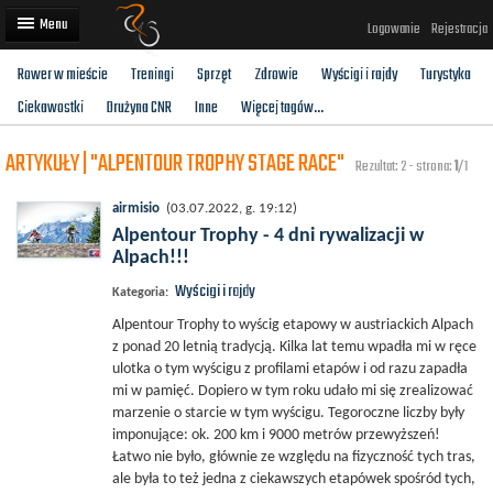
Logowanie
Rejestracja
Rower w mieście
Treningi
Sprzęt
Zdrowie
Wyścigi i rajdy
Turystyka
Artykuły
Ciekawostki
Drużyna CNR
Inne
Więcej tagów...
Trasy rowerowe
ARTYKUŁY | "ALPENTOUR TROPHY STAGE RACE"
Rezultat: 2 - strona:
1
/1
Wyścigi rowerowe
airmisio
(03.07.2022, g. 19:12)
Użytkownicy
Alpentour Trophy - 4 dni rywalizacji w
Alpach!!!
Dodaj
Wyścigi i rajdy
Kategoria:
Alpentour Trophy to wyścig etapowy w austriackich Alpach
z ponad 20 letnią tradycją. Kilka lat temu wpadła mi w ręce
ulotka o tym wyścigu z profilami etapów i od razu zapadła
mi w pamięć. Dopiero w tym roku udało mi się zrealizować
marzenie o starcie w tym wyścigu. Tegoroczne liczby były
imponujące: ok. 200 km i 9000 metrów przewyższeń!
Łatwo nie było, głównie ze względu na fizyczność tych tras,
ale była to też jedna z ciekawszych etapówek spośród tych,