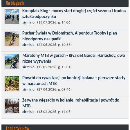
Na blogach
Kronplatz King - mocny start drugiej części sezonu i trudna
sztuka odpoczynku
Kronplatz King, epicki MTB Maraton z metą na 2275 m we
airmisio
(13.07.2026, g. 14:06)
włoskich Alpach – łącznie 3000 metrów przewyższenia na
Puchar Świata w Dolomitach, Alpentour Trophy i plan
dystansie 60 km, ze...
nieodporny na upadki
Czerwiec w moim planie oznaczał wejście w najbardziej
airmisio
(22.06.2026, g. 10:53)
wymagający etap i cel pierwszej części sezonu: Puchar Świata w
Maratony MTB w górach - Riva del Garda i Harrachov, dwa
maratonie MTB w Dolomitach...
różne wyzwania
Maj to idealny czas, by z płaskich i szybkich wyścigów przejść do
airmisio
(15.05.2026, g. 15:01)
znacznie bardziej ambitnych wyzwań, jakimi są górskie wyścigi
Powrót do rywalizacji po kontuzji kolana – pierwsze starty
MTB....
w maratonach MTB
Prawdziwym testem po kontuzji kolana i uszkodzeniu więzadeł
airmisio
(27.04.2026, g. 09:46)
jest powrót do sportowej rywalizacji. Podczas zawodów znikają
Zerwane więzadło w kolanie, rehabilitacja i powrót do
bariery,...
MTB
W sporcie nie ma kalkulacji, niezależnie od stopnia
airmisio
(18.02.2026, g. 17:06)
zaawansowania. Trenujesz, startujesz w zawodach i chcesz po
prostu oddać się grze, dać z siebie...
Tagi artykułów