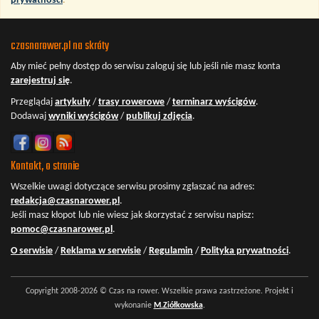
prywatności
.
czasnarower.pl na skróty
Aby mieć pełny dostęp do serwisu
zaloguj się
lub jeśli nie masz konta
zarejestruj się
.
Przeglądaj
artykuły
/
trasy rowerowe
/
terminarz wyścigów
.
Dodawaj
wyniki wyścigów
/
publikuj zdjęcia
.
Kontakt, o stronie
Wszelkie uwagi dotyczące serwisu prosimy zgłaszać na adres:
redakcja@czasnarower.pl
.
Jeśli masz kłopot lub nie wiesz jak skorzystać z serwisu napisz:
pomoc@czasnarower.pl
.
O serwisie
/
Reklama w serwisie
/
Regulamin
/
Polityka prywatności
.
Copyright 2008-2026 © Czas na rower. Wszelkie prawa zastrzeżone. Projekt i
wykonanie
M.Ziółkowska
.