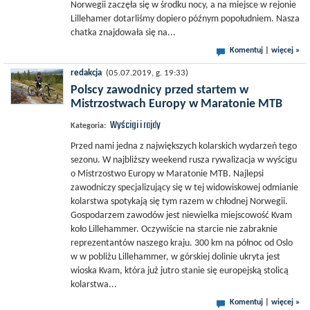
Norwegii zaczęła się w środku nocy, a na miejsce w rejonie
Lillehamer dotarliśmy dopiero późnym popołudniem. Nasza
chatka znajdowała się na...
Komentuj
|
więcej »
redakcja
(05.07.2019, g. 19:33)
Polscy zawodnicy przed startem w
Mistrzostwach Europy w Maratonie MTB
Wyścigi i rajdy
Kategoria:
Przed nami jedna z największych kolarskich wydarzeń tego
sezonu. W najbliższy weekend rusza rywalizacja w wyścigu
o Mistrzostwo Europy w Maratonie MTB. Najlepsi
zawodniczy specjalizujący się w tej widowiskowej odmianie
kolarstwa spotykają się tym razem w chłodnej Norwegii.
Gospodarzem zawodów jest niewielka miejscowość Kvam
koło Lillehammer. Oczywiście na starcie nie zabraknie
reprezentantów naszego kraju. 300 km na północ od Oslo
w w pobliżu Lillehammer, w górskiej dolinie ukryta jest
wioska Kvam, która już jutro stanie się europejską stolicą
kolarstwa...
Komentuj
|
więcej »