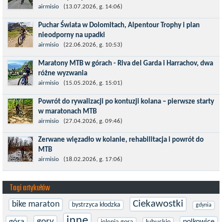
Kronplatz King, epicki MTB Maraton z metą na 2275 m we
airmisio
(13.07.2026, g. 14:06)
włoskich Alpach – łącznie 3000 metrów przewyższenia na
Puchar Świata w Dolomitach, Alpentour Trophy i plan
dystansie 60 km, ze...
nieodporny na upadki
Czerwiec w moim planie oznaczał wejście w najbardziej
airmisio
(22.06.2026, g. 10:53)
wymagający etap i cel pierwszej części sezonu: Puchar Świata w
Maratony MTB w górach - Riva del Garda i Harrachov, dwa
maratonie MTB w Dolomitach...
różne wyzwania
Maj to idealny czas, by z płaskich i szybkich wyścigów przejść do
airmisio
(15.05.2026, g. 15:01)
znacznie bardziej ambitnych wyzwań, jakimi są górskie wyścigi
Powrót do rywalizacji po kontuzji kolana – pierwsze starty
MTB....
w maratonach MTB
Prawdziwym testem po kontuzji kolana i uszkodzeniu więzadeł
airmisio
(27.04.2026, g. 09:46)
jest powrót do sportowej rywalizacji. Podczas zawodów znikają
Zerwane więzadło w kolanie, rehabilitacja i powrót do
bariery,...
MTB
W sporcie nie ma kalkulacji, niezależnie od stopnia
airmisio
(18.02.2026, g. 17:06)
zaawansowania. Trenujesz, startujesz w zawodach i chcesz po
prostu oddać się grze, dać z siebie...
Tagi artykułów
Ciekawostki
bike maraton
bystrzyca kłodzka
gdynia
inne
gory
góra