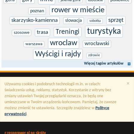
polkowice
jelenia gora
lubuskie
rower w mieście
poznan
sprzęt
skarzysko-kamienna
slowacja
sobotka
turystyka
Treningi
trasa
szosowe
wroclaw
wrocławski
warszawa
Wyścigi i rajdy
zdrowie
Więcej tagów artykułów
×
Używamy cookies i podobnych technologii m.in. w celach:
świadczenia usług, reklamy, statystyk. Korzystanie z witryny bez
zmiany ustawień Twojej przeglądarki oznacza, że będą one
umieszczane w Twoim urządzeniu końcowym. Pamiętaj, że zawsze
możesz zmienić te ustawienia. Szczegóły znajdziesz w
Polityce
prywatności
.
czasnarower.pl na skróty