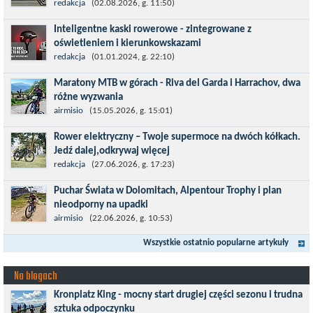
Tour de Pologne 2026 to jedno z najbardziej prestiżowych
redakcja
(02.08.2026, g. 11:50)
wydarzeń sportowych w Polsce. wyścig zaliczany po raz 22. do
Inteligentne kaski rowerowe - zintegrowane z
prestiżowego cyklu UCI World...
oświetleniem i kierunkowskazami
Temat bezpieczeństwa jazdy wchodzi na nowy poziom. Do tej
redakcja
(01.01.2024, g. 22:10)
pory kask było odpowiedzialny przede wszystkim za
Maratony MTB w górach - Riva del Garda i Harrachov, dwa
bezpieczeństwo rowerzysty, ochronę...
różne wyzwania
Maj to idealny czas, by z płaskich i szybkich wyścigów przejść do
airmisio
(15.05.2026, g. 15:01)
znacznie bardziej ambitnych wyzwań, jakimi są górskie wyścigi
Rower elektryczny – Twoje supermoce na dwóch kółkach.
MTB....
Jedź dalej,odkrywaj więcej
Marzenia o dalekich podróżach bez ogromnego zmęczenia stają
redakcja
(27.06.2026, g. 17:23)
się rzeczywistością dzięki nowoczesnym technologiom ukrytym
Puchar Świata w Dolomitach, Alpentour Trophy i plan
w jednośladach....
nieodporny na upadki
Czerwiec w moim planie oznaczał wejście w najbardziej
airmisio
(22.06.2026, g. 10:53)
wymagający etap i cel pierwszej części sezonu: Puchar Świata w
Wszystkie ostatnio popularne artykuły
maratonie MTB w Dolomitach...
Na blogach
Kronplatz King - mocny start drugiej części sezonu i trudna
sztuka odpoczynku