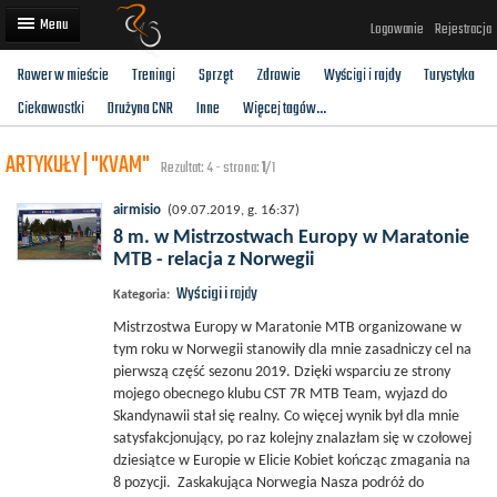
Logowanie
Rejestracja
Rower w mieście
Treningi
Sprzęt
Zdrowie
Wyścigi i rajdy
Turystyka
Artykuły
Ciekawostki
Drużyna CNR
Inne
Więcej tagów...
Trasy rowerowe
ARTYKUŁY | "KVAM"
Rezultat: 4 - strona:
1
/1
Wyścigi rowerowe
airmisio
(09.07.2019, g. 16:37)
Użytkownicy
8 m. w Mistrzostwach Europy w Maratonie
MTB - relacja z Norwegii
Dodaj
Wyścigi i rajdy
Kategoria:
Mistrzostwa Europy w Maratonie MTB organizowane w
tym roku w Norwegii stanowiły dla mnie zasadniczy cel na
pierwszą część sezonu 2019. Dzięki wsparciu ze strony
mojego obecnego klubu CST 7R MTB Team, wyjazd do
Skandynawii stał się realny. Co więcej wynik był dla mnie
satysfakcjonujący, po raz kolejny znalazłam się w czołowej
dziesiątce w Europie w Elicie Kobiet kończąc zmagania na
8 pozycji. Zaskakująca Norwegia Nasza podróż do