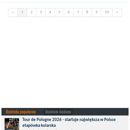
«
1
2
3
4
5
6
7
8
9
10
»
Ostatnio popularne
Ostatnio dodane
Tour de Pologne 2026 - startuje największa w Polsce
etapówka kolarska