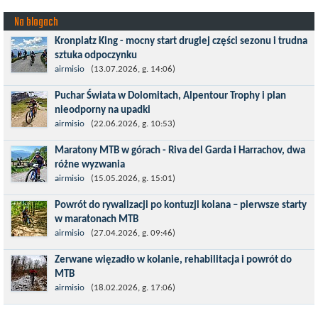
Na blogach
Kronplatz King - mocny start drugiej części sezonu i trudna
sztuka odpoczynku
Kronplatz King, epicki MTB Maraton z metą na 2275 m we
airmisio
(13.07.2026, g. 14:06)
włoskich Alpach – łącznie 3000 metrów przewyższenia na
Puchar Świata w Dolomitach, Alpentour Trophy i plan
dystansie 60 km, ze...
nieodporny na upadki
Czerwiec w moim planie oznaczał wejście w najbardziej
airmisio
(22.06.2026, g. 10:53)
wymagający etap i cel pierwszej części sezonu: Puchar Świata w
Maratony MTB w górach - Riva del Garda i Harrachov, dwa
maratonie MTB w Dolomitach...
różne wyzwania
Maj to idealny czas, by z płaskich i szybkich wyścigów przejść do
airmisio
(15.05.2026, g. 15:01)
znacznie bardziej ambitnych wyzwań, jakimi są górskie wyścigi
Powrót do rywalizacji po kontuzji kolana – pierwsze starty
MTB....
w maratonach MTB
Prawdziwym testem po kontuzji kolana i uszkodzeniu więzadeł
airmisio
(27.04.2026, g. 09:46)
jest powrót do sportowej rywalizacji. Podczas zawodów znikają
Zerwane więzadło w kolanie, rehabilitacja i powrót do
bariery,...
MTB
W sporcie nie ma kalkulacji, niezależnie od stopnia
airmisio
(18.02.2026, g. 17:06)
zaawansowania. Trenujesz, startujesz w zawodach i chcesz po
prostu oddać się grze, dać z siebie...