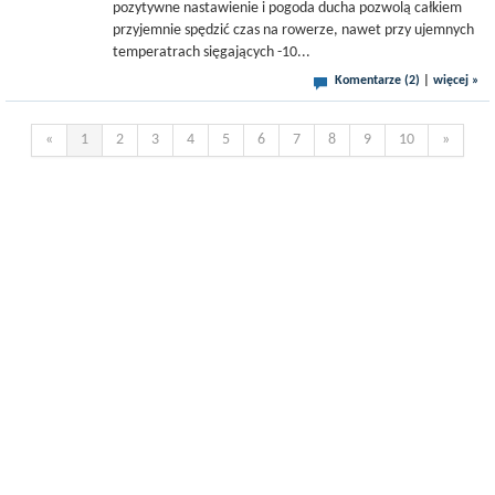
pozytywne nastawienie i pogoda ducha pozwolą całkiem
przyjemnie spędzić czas na rowerze, nawet przy ujemnych
temperatrach sięgających -10...
Komentarze (2)
|
więcej »
«
1
2
3
4
5
6
7
8
9
10
»