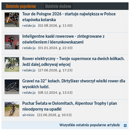
Ostatnio popularne
Ostatnio dodane
Tour de Pologne 2026 - startuje największa w Polsce
etapówka kolarska
Tour de Pologne 2026 to jedno z najbardziej prestiżowych
redakcja
(02.08.2026, g. 11:50)
wydarzeń sportowych w Polsce. wyścig zaliczany po raz 22. do
Inteligentne kaski rowerowe - zintegrowane z
prestiżowego cyklu UCI World...
oświetleniem i kierunkowskazami
Temat bezpieczeństwa jazdy wchodzi na nowy poziom. Do tej
redakcja
(01.01.2024, g. 22:10)
pory kask było odpowiedzialny przede wszystkim za
Rower elektryczny – Twoje supermoce na dwóch kółkach.
bezpieczeństwo rowerzysty, ochronę...
Jedź dalej,odkrywaj więcej
Marzenia o dalekich podróżach bez ogromnego zmęczenia stają
redakcja
(27.06.2026, g. 17:23)
się rzeczywistością dzięki nowoczesnym technologiom ukrytym
Gravel na 32" kołach. DirtySixer stworzył wielki rower dla
w jednośladach....
wysokich ludzi.
Wszyscy już zdążyli zapomnieć, jaką rewolucją okazały się
redakcja
(08.12.2024, g. 13:53)
rowery typu 29'er. Z początku wydawało się, że będzie to dobry
Puchar Świata w Dolomitach, Alpentour Trophy i plan
kompromis dla...
nieodporny na upadki
Czerwiec w moim planie oznaczał wejście w najbardziej
airmisio
(22.06.2026, g. 10:53)
wymagający etap i cel pierwszej części sezonu: Puchar Świata w
Wszystkie ostatnio popularne artykuły
maratonie MTB w Dolomitach...