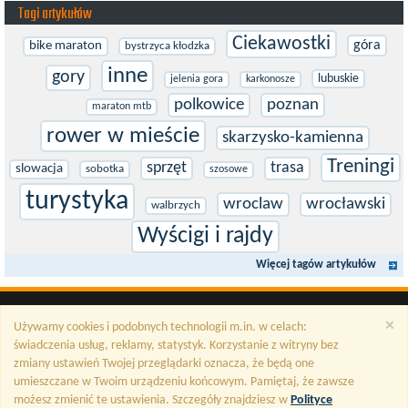
Tagi artykułów
Ciekawostki
góra
bike maraton
bystrzyca kłodzka
inne
gory
lubuskie
jelenia gora
karkonosze
polkowice
poznan
maraton mtb
rower w mieście
skarzysko-kamienna
Treningi
sprzęt
trasa
slowacja
sobotka
szosowe
turystyka
wroclaw
wrocławski
walbrzych
Wyścigi i rajdy
Więcej tagów artykułów
×
Używamy cookies i podobnych technologii m.in. w celach:
świadczenia usług, reklamy, statystyk. Korzystanie z witryny bez
zmiany ustawień Twojej przeglądarki oznacza, że będą one
umieszczane w Twoim urządzeniu końcowym. Pamiętaj, że zawsze
możesz zmienić te ustawienia. Szczegóły znajdziesz w
Polityce