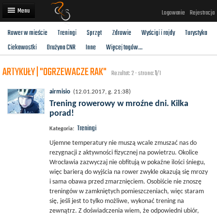
Logowanie
Rejestracja
Rower w mieście
Treningi
Sprzęt
Zdrowie
Wyścigi i rajdy
Turystyka
Artykuły
Ciekawostki
Drużyna CNR
Inne
Więcej tagów...
Trasy rowerowe
ARTYKUŁY | "OGRZEWACZE RAK"
Rezultat: 2 - strona:
1
/1
Wyścigi rowerowe
airmisio
(12.01.2017, g. 21:38)
Użytkownicy
Trening rowerowy w mroźne dni. Kilka
porad!
Dodaj
Treningi
Kategoria:
Ujemne temperatury nie muszą wcale zmuszać nas do
rezygnacji z aktywności fizycznej na powietrzu. Okolice
Wrocławia zazwyczaj nie obfitują w pokaźne ilości śniegu,
więc barierą do wyjścia na rower zwykle okazują się mrozy
i sama obawa przed zmarznięciem. Osobiście nie znoszę
treningów w zamkniętych pomieszczeniach, więc staram
się, jeśli jest to tylko możliwe, wykonać trening na
zewnątrz. Z doświadczenia wiem, że odpowiedni ubiór,