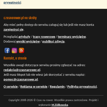
prywatności
.
czasnarower.pl na skróty
Aby mieć pełny dostęp do serwisu
zaloguj się
lub jeśli nie masz konta
zarejestruj się
.
Przeglądaj
artykuły
/
trasy rowerowe
/
terminarz wyścigów
.
Dodawaj
wyniki wyścigów
/
publikuj zdjęcia
.
Kontakt, o stronie
Wszelkie uwagi dotyczące serwisu prosimy zgłaszać na adres:
redakcja@czasnarower.pl
.
Jeśli masz kłopot lub nie wiesz jak skorzystać z serwisu napisz:
pomoc@czasnarower.pl
.
O serwisie
/
Reklama w serwisie
/
Regulamin
/
Polityka prywatności
.
Copyright 2008-2026 © Czas na rower. Wszelkie prawa zastrzeżone. Projekt i
wykonanie
M.Ziółkowska
.