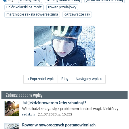
Tagi:
trening zimą
trening kolarski zimą
jazda na rowerze zimą
ubiór kolarski na mróz
rower przełajowy
marznięcie rąk na rowerze zimą
ogrzewacze rąk
« Poprzedni wpis
Blog
Następny wpis »
Zobacz podobne wpisy
Jak jeździć rowerem żeby schudnąć?
Wielu ludzi zmaga się z problemem kontroli wagi. Niektórzy
chcą jak najlepiej wyglądać w sezonie letnim, inni boją się
redakcja
(11.07.2023, g. 15:22)
konsekwencji...
Rower w noworocznych postanowieniach