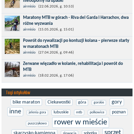
nieodporny na upadki
Czerwiec w moim planie oznaczał wejście w najbardziej
airmisio
(22.06.2026, g. 10:53)
wymagający etap i cel pierwszej części sezonu: Puchar Świata w
Maratony MTB w górach - Riva del Garda i Harrachov, dwa
maratonie MTB w Dolomitach...
różne wyzwania
Maj to idealny czas, by z płaskich i szybkich wyścigów przejść do
airmisio
(15.05.2026, g. 15:01)
znacznie bardziej ambitnych wyzwań, jakimi są górskie wyścigi
Powrót do rywalizacji po kontuzji kolana – pierwsze starty
MTB....
w maratonach MTB
Prawdziwym testem po kontuzji kolana i uszkodzeniu więzadeł
airmisio
(27.04.2026, g. 09:46)
jest powrót do sportowej rywalizacji. Podczas zawodów znikają
Zerwane więzadło w kolanie, rehabilitacja i powrót do
bariery,...
MTB
W sporcie nie ma kalkulacji, niezależnie od stopnia
airmisio
(18.02.2026, g. 17:06)
zaawansowania. Trenujesz, startujesz w zawodach i chcesz po
prostu oddać się grze, dać z siebie...
Tagi artykułów
gory
bike maraton
Ciekawostki
góra
gorskie
inne
poznan
lubuskie
mtb
jelenia gora
polkowice
rower w mieście
puszczykowo
sprzęt
skarzysko-kamienna
sobotka
slowacja