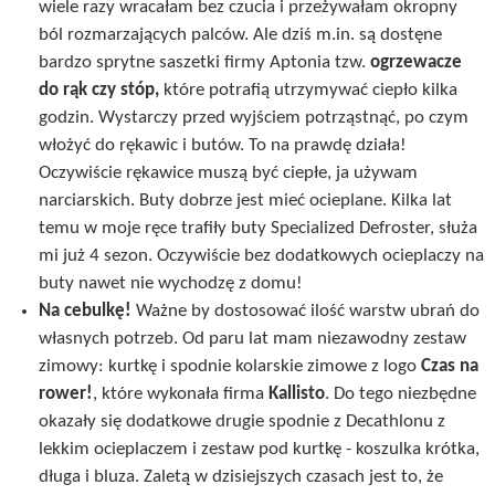
wiele razy wracałam bez czucia i przeżywałam okropny
ból rozmarzających palców. Ale dziś m.in. są dostęne
bardzo sprytne saszetki firmy Aptonia tzw.
ogrzewacze
do rąk czy stóp,
które potrafią utrzymywać ciepło kilka
godzin. Wystarczy przed wyjściem potrząstnąć, po czym
włożyć do rękawic i butów. To na prawdę działa!
Oczywiście rękawice muszą być ciepłe, ja używam
narciarskich. Buty dobrze jest mieć ocieplane. Kilka lat
temu w moje ręce trafiły buty Specialized Defroster, służa
mi już 4 sezon. Oczywiście bez dodatkowych ocieplaczy na
buty nawet nie wychodzę z domu!
Na cebulkę!
Ważne by dostosować ilość warstw ubrań do
własnych potrzeb. Od paru lat mam niezawodny zestaw
zimowy: kurtkę i spodnie kolarskie zimowe z logo
Czas na
rower!
, które wykonała firma
Kallisto
. Do tego niezbędne
okazały się dodatkowe drugie spodnie z Decathlonu z
lekkim ocieplaczem i zestaw pod kurtkę - koszulka krótka,
długa i bluza. Zaletą w dzisiejszych czasach jest to, że