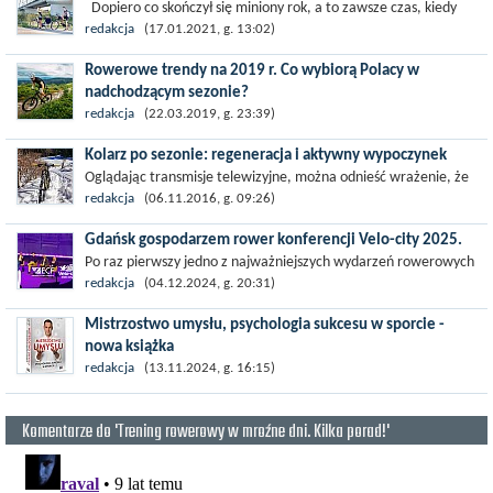
Dopiero co skończył się miniony rok, a to zawsze czas, kiedy
uwielbiamy stawiać sobie nowe cele i wyzwania. To czas kiedy
redakcja
(17.01.2021, g. 13:02)
wydaje nam się, że...
Rowerowe trendy na 2019 r. Co wybiorą Polacy w
nadchodzącym sezonie?
Rower to dla niektórych środek transportu, dla innych sens
redakcja
(22.03.2019, g. 23:39)
życia. Bez wątpienia z perspektywy rowerowego siodełka, świat
Kolarz po sezonie: regeneracja i aktywny wypoczynek
staje się...
Oglądając transmisje telewizyjne, można odnieść wrażenie, że
profesjonalni sportowcy są niezniszczalnymi herosami, że nie
redakcja
(06.11.2016, g. 09:26)
mają słabości. W...
Gdańsk gospodarzem rower konferencji Velo-city 2025.
Po raz pierwszy jedno z najważniejszych wydarzeń rowerowych
na świecie, konferencja Velo-City, odbędzie się w Polsce. W 2025
redakcja
(04.12.2024, g. 20:31)
roku Gdańsk stanie się...
Mistrzostwo umysłu, psychologia sukcesu w sporcie -
nowa książka
Uprawiasz kolarstwo, bierzesz udział w zawodach sportowych,
redakcja
(13.11.2024, g. 16:15)
poświęcasz mnóstwo czasu na jazdę na rowerze, wykręcasz
dużo watów, ale...
Komentarze do 'Trening rowerowy w mroźne dni. Kilka porad!'