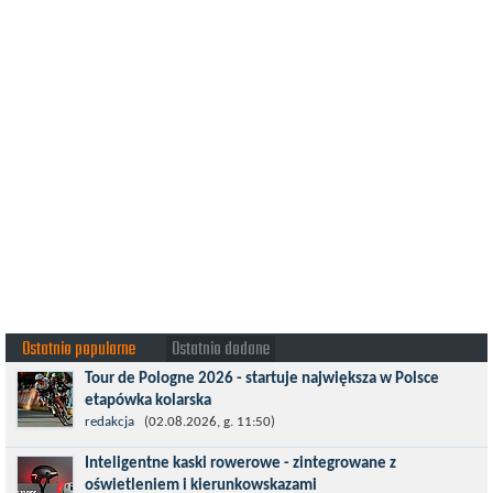
Ostatnio popularne
Ostatnio dodane
Tour de Pologne 2026 - startuje największa w Polsce
etapówka kolarska
Tour de Pologne 2026 to jedno z najbardziej prestiżowych
redakcja
(02.08.2026, g. 11:50)
wydarzeń sportowych w Polsce. wyścig zaliczany po raz 22. do
Inteligentne kaski rowerowe - zintegrowane z
prestiżowego cyklu UCI World...
oświetleniem i kierunkowskazami