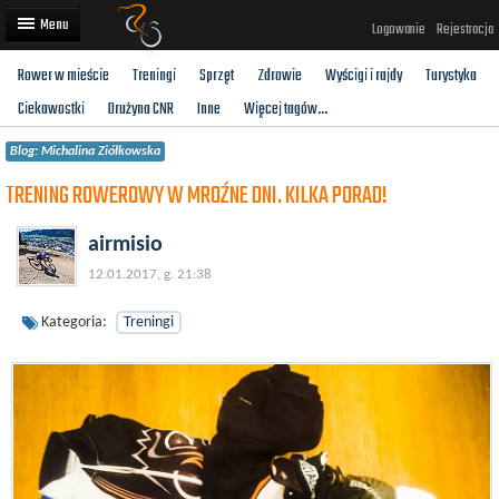
Logowanie
Rejestracja
Rower w mieście
Treningi
Sprzęt
Zdrowie
Wyścigi i rajdy
Turystyka
Artykuły
Ciekawostki
Drużyna CNR
Inne
Więcej tagów...
Trasy rowerowe
Blog: Michalina Ziółkowska
Wyścigi rowerowe
TRENING ROWEROWY W MROŹNE DNI. KILKA PORAD!
Użytkownicy
airmisio
Dodaj
12.01.2017, g. 21:38
Kategoria:
Treningi