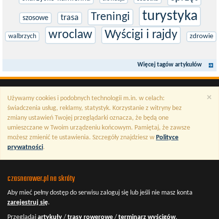
turystyka
Treningi
trasa
szosowe
wroclaw
Wyścigi i rajdy
walbrzych
zdrowie
Więcej tagów artykułów
×
Używamy cookies i podobnych technologii m.in. w celach:
świadczenia usług, reklamy, statystyk. Korzystanie z witryny bez
zmiany ustawień Twojej przeglądarki oznacza, że będą one
umieszczane w Twoim urządzeniu końcowym. Pamiętaj, że zawsze
możesz zmienić te ustawienia. Szczegóły znajdziesz w
Polityce
prywatności
.
czasnarower.pl na skróty
Aby mieć pełny dostęp do serwisu
zaloguj się
lub jeśli nie masz konta
zarejestruj się
.
Przeglądaj
artykuły
/
trasy rowerowe
/
terminarz wyścigów
.