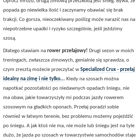
Oprócz mrozu, drugą zimową przeszkodą jest śnieg. Bywa, że
popada go niewielka ilość i zaczynamy obawiać się brak
trakcji. Co gorsza, nieoczekiwany poślizg może narazić nas na
niepotrzebne upadki i ryzyko szczególnie, jeśli jeździmy
szosą.
Dlatego stawiam na
rower przełajowy!
Drugi sezon w moich
treningach, zwłaszcza zimowych, genialnie się sprawdza, o
czym zresztą możecie przeczytać w
Specialized Crux - przełaj
idealny na zimę i nie tylko..
.
Kiedy na szosach można
napotkać pozostałości po niedawnych opadach śniegu, nie
ma obaw, jakie towarzyszyły mi podczas jazdy rowerem
szosowym na gładkich oponach. Przełaj poradzi sobie
również w łatwym terenie, bez problemu możemy pojeźdźić
po śniegu. A jak ktoś nie ma, nie może lub śniegu jest na tyle
dużo, że jazda po szosach w towarzystwie samochodów staje