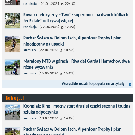
Temat bezpieczeństwa jazdy wchodzi na nowy poziom. Do tej
redakcja
(01.01.2024, g. 22:10)
pory kask było odpowiedzialny przede wszystkim za
Rower elektryczny – Twoje supermoce na dwóch kółkach.
bezpieczeństwo rowerzysty, ochronę...
Jedź dalej,odkrywaj więcej
Marzenia o dalekich podróżach bez ogromnego zmęczenia stają
redakcja
(27.06.2026, g. 17:23)
się rzeczywistością dzięki nowoczesnym technologiom ukrytym
Puchar Świata w Dolomitach, Alpentour Trophy i plan
w jednośladach....
nieodporny na upadki
Czerwiec w moim planie oznaczał wejście w najbardziej
airmisio
(22.06.2026, g. 10:53)
wymagający etap i cel pierwszej części sezonu: Puchar Świata w
Maratony MTB w górach - Riva del Garda i Harrachov, dwa
maratonie MTB w Dolomitach...
różne wyzwania
Maj to idealny czas, by z płaskich i szybkich wyścigów przejść do
airmisio
(15.05.2026, g. 15:01)
znacznie bardziej ambitnych wyzwań, jakimi są górskie wyścigi
Wszystkie ostatnio popularne artykuły
MTB....
Na blogach
Kronplatz King - mocny start drugiej części sezonu i trudna
sztuka odpoczynku
Kronplatz King, epicki MTB Maraton z metą na 2275 m we
airmisio
(13.07.2026, g. 14:06)
włoskich Alpach – łącznie 3000 metrów przewyższenia na
Puchar Świata w Dolomitach, Alpentour Trophy i plan
dystansie 60 km, ze...