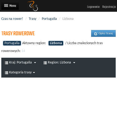
Logowanie
Rejestracja
Czas na rower!
/
Trasy
/
Portugalia
/
Lizbona
Artykuły
TRASY ROWEROWE
Trasy rowerowe
Opisz trasę
Wyścigi rowerowe
Portugalia
Aktywny region:
Lizbona
/ Liczba znalezionych tras
rowerowych:
14
Użytkownicy
Kraj:
Portugalia
Region:
Lizbona
Dodaj
Kategoria trasy