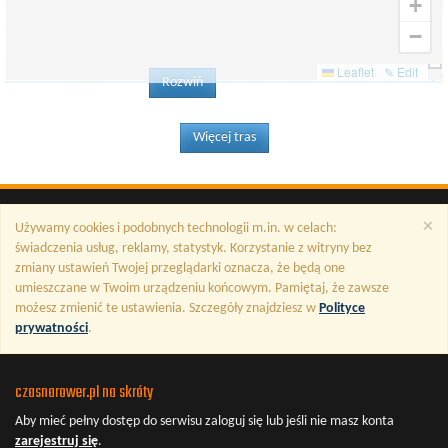
+
−
Leaflet
✎ Edit
Rozwiń
Więcej tras
×
Używamy cookies i podobnych technologii m.in. w celach:
świadczenia usług, reklamy, statystyk. Korzystanie z witryny bez
zmiany ustawień Twojej przeglądarki oznacza, że będą one
umieszczane w Twoim urządzeniu końcowym. Pamiętaj, że zawsze
możesz zmienić te ustawienia. Szczegóły znajdziesz w
Polityce
prywatności
.
czasnarower.pl na skróty
Aby mieć pełny dostęp do serwisu
zaloguj się
lub jeśli nie masz konta
zarejestruj się
.