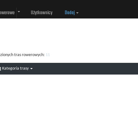
rowerowe
Użytkownicy
Dodaj
ezionych tras rowerowych:
11
Kategoria trasy