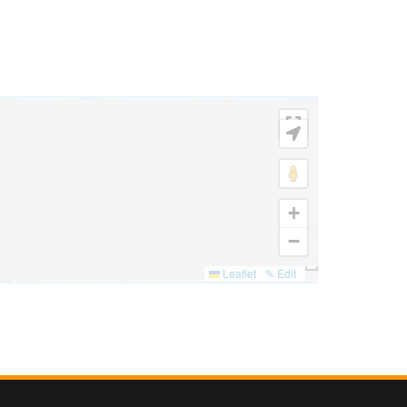
+
−
Leaflet
✎ Edit