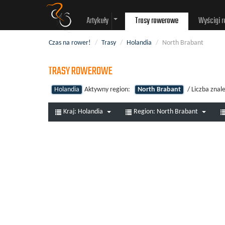
Artykuły
Trasy rowerowe
Wyścigi 
Czas na rower!
/
Trasy
/
Holandia
/
North Brabant
TRASY ROWEROWE
Holandia
Aktywny region:
North Brabant
/ Liczba znal
Kraj:
Holandia
Region:
North Brabant