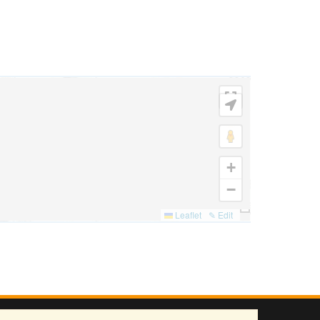
+
−
Leaflet
✎ Edit