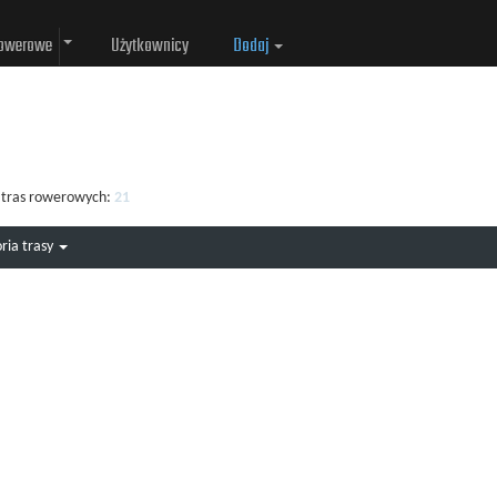
rowerowe
Użytkownicy
Dodaj
h tras rowerowych:
21
ria trasy