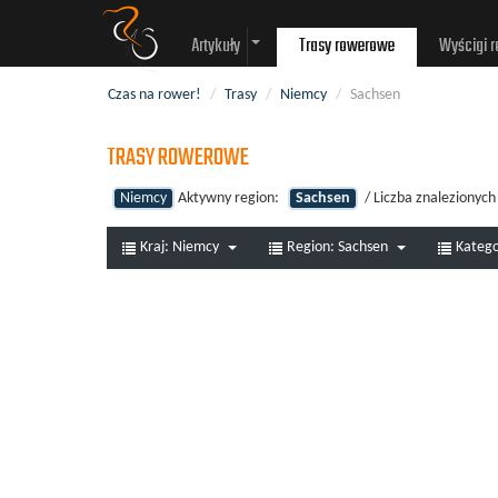
Artykuły
Trasy rowerowe
Wyścigi 
Czas na rower!
/
Trasy
/
Niemcy
/
Sachsen
TRASY ROWEROWE
Niemcy
Aktywny region:
Sachsen
/ Liczba znalezionyc
Kraj:
Niemcy
Region:
Sachsen
Katego