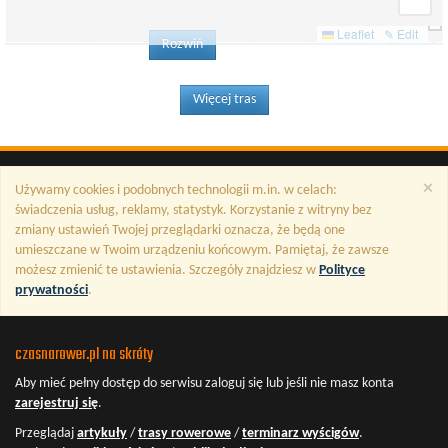
Leaflet
✎ Edit
Rozwiń
Więcej tras
×
Używamy cookies i podobnych technologii m.in. w celach:
świadczenia usług, reklamy, statystyk. Korzystanie z witryny bez
zmiany ustawień Twojej przeglądarki oznacza, że będą one
umieszczane w Twoim urządzeniu końcowym. Pamiętaj, że zawsze
możesz zmienić te ustawienia. Szczegóły znajdziesz w
Polityce
prywatności
.
czasnarower.pl na skróty
Aby mieć pełny dostęp do serwisu
zaloguj się
lub jeśli nie masz konta
zarejestruj się
.
Przeglądaj
artykuły
/
trasy rowerowe
/
terminarz wyścigów
.