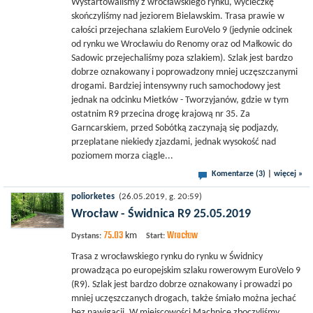
Wystartowaliśmy z wrocławskiego rynku, wycieczkę
skończyliśmy nad jeziorem Bielawskim. Trasa prawie w
całości przejechana szlakiem EuroVelo 9 (jedynie odcinek
od rynku we Wrocławiu do Renomy oraz od Małkowic do
Sadowic przejechaliśmy poza szlakiem). Szlak jest bardzo
dobrze oznakowany i poprowadzony mniej uczęszczanymi
drogami. Bardziej intensywny ruch samochodowy jest
jednak na odcinku Mietków - Tworzyjanów, gdzie w tym
ostatnim R9 przecina drogę krajową nr 35. Za
Garncarskiem, przed Sobótką zaczynają się podjazdy,
przeplatane niekiedy zjazdami, jednak wysokość nad
poziomem morza ciągle...
Komentarze (3)
|
więcej »
poliorketes
(26.05.2019, g. 20:59)
Wrocław - Świdnica R9 25.05.2019
75.03
Wrocław
km
Dystans:
Start:
Trasa z wrocławskiego rynku do rynku w Świdnicy
prowadząca po europejskim szlaku rowerowym EuroVelo 9
(R9). Szlak jest bardzo dobrze oznakowany i prowadzi po
mniej uczęszczanych drogach, także śmiało można jechać
bez nawigacji. W miejscowości Machnice zboczyliśmy