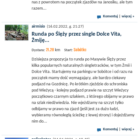
nas z powrotem na początek zjazdów na Janosiku, ale tym
razem...
Komentuj
|
więcej »
airmisio
(16.02.2022, g. 21:27)
Runda po Ślęży przez single Dolce Vita,
Żmiję...
21.28
Sobótka
km
Dystans:
Start:
Dzisiejsza propozycja to runda po Masywie Ślęży przez
kilka popularnych naturalnych singletracków, w tym Żmii i
Dolce Vita. Startujemy na parkingu w Sobótce i od razu na
początek mamy dość wymagający, ale bardzo ciekawy
podjazd na Gozdnicę. Po krótkim zjeździe do schroniska
pod Wieżycą - kolejny podjazd prawie na szczyt Wieżycy
początkowo czarnym szlakiem, z którego obijamy w prawo
na szlak niedźwiedzia. Nie wjeżdżamy na szczyt tylko
odbijamy w prawo na zjazd (jeśli jest za dużo ludzi,
wybieramy równoległą ścieżkę z lewej strony) i dojeżdżamy
nim do...
Komentuj
|
więcej »