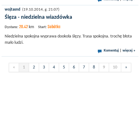
wojtasnd
(19.10.2014, g. 21:07)
Ślęza - niedzielna wiazdówka
20.42
Sobótka
km
Dystans:
Start:
Niedzielna spokojna wyprawa dookoła ślęzy. Trasa spokojna. trochę błota
mało ludzi.
Komentuj
|
więcej »
«
1
2
3
4
5
6
7
8
9
10
»