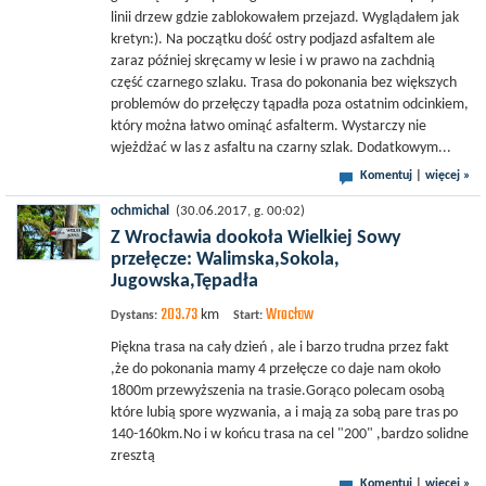
linii drzew gdzie zablokowałem przejazd. Wyglądałem jak
kretyn:). Na początku dość ostry podjazd asfaltem ale
zaraz później skręcamy w lesie i w prawo na zachdnią
część czarnego szlaku. Trasa do pokonania bez większych
problemów do przełęczy tąpadła poza ostatnim odcinkiem,
który można łatwo ominąć asfalterm. Wystarczy nie
wjeżdżać w las z asfaltu na czarny szlak. Dodatkowym...
Komentuj
|
więcej »
ochmichal
(30.06.2017, g. 00:02)
Z Wrocławia dookoła Wielkiej Sowy
przełęcze: Walimska,Sokola,
Jugowska,Tępadła
203.73
Wrocław
km
Dystans:
Start:
Piękna trasa na cały dzień , ale i barzo trudna przez fakt
,że do pokonania mamy 4 przełęcze co daje nam około
1800m przewyższenia na trasie.Gorąco polecam osobą
które lubią spore wyzwania, a i mają za sobą pare tras po
140-160km.No i w końcu trasa na cel "200" ,bardzo solidne
zresztą
Komentuj
|
więcej »