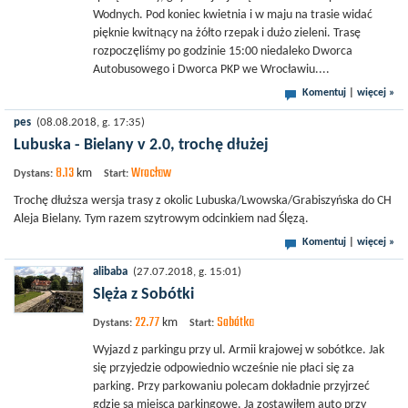
Wodnych. Pod koniec kwietnia i w maju na trasie widać
pięknie kwitnący na żółto rzepak i dużo zieleni. Trasę
rozpoczęliśmy po godzinie 15:00 niedaleko Dworca
Autobusowego i Dworca PKP we Wrocławiu....
Komentuj
|
więcej »
pes
(08.08.2018, g. 17:35)
Lubuska - Bielany v 2.0, trochę dłużej
8.13
Wrocław
km
Dystans:
Start:
Trochę dłuższa wersja trasy z okolic Lubuska/Lwowska/Grabiszyńska do CH
Aleja Bielany. Tym razem szytrowym odcinkiem nad Ślęzą.
Komentuj
|
więcej »
alibaba
(27.07.2018, g. 15:01)
Slęża z Sobótki
22.77
Sobótka
km
Dystans:
Start:
Wyjazd z parkingu przy ul. Armii krajowej w sobótkce. Jak
się przyjedzie odpowiednio wcześnie nie płaci się za
parking. Przy parkowaniu polecam dokładnie przyjrzeć
gdzie są miejsca parkingowe. Ja zostawiłem auto przy