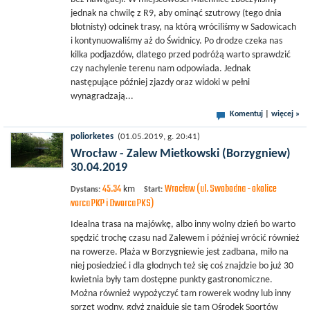
jednak na chwilę z R9, aby ominąć szutrowy (tego dnia
błotnisty) odcinek trasy, na którą wróciliśmy w Sadowicach
i kontynuowaliśmy aż do Świdnicy. Po drodze czeka nas
kilka podjazdów, dlatego przed podróżą warto sprawdzić
czy nachylenie terenu nam odpowiada. Jednak
następujące później zjazdy oraz widoki w pełni
wynagradzają...
Komentuj
|
więcej »
poliorketes
(01.05.2019, g. 20:41)
Wrocław - Zalew Mietkowski (Borzygniew)
30.04.2019
45.34
Wrocław (ul. Swobodna - okolice
km
Dystans:
Start:
Dworca PKP i Dworca PKS)
Idealna trasa na majówkę, albo inny wolny dzień bo warto
spędzić trochę czasu nad Zalewem i później wrócić również
na rowerze. Plaża w Borzygniewie jest zadbana, miło na
niej posiedzieć i dla głodnych też się coś znajdzie bo już 30
kwietnia były tam dostępne punkty gastronomiczne.
Można również wypożyczyć tam rowerek wodny lub inny
sprzęt wodny, gdyż znajduje się tam Ośrodek Sportów