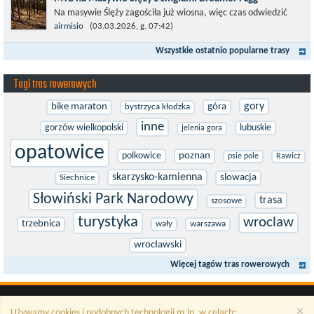
Na masywie Ślęży zagościła już wiosna, więc czas odwiedzić
ścieżki, które jeszcze niedawno skrywały się pod śniegiem.
airmisio
(03.03.2026, g. 07:42)
Runda wprowadzająca w...
Wszystkie ostatnio popularne trasy
Tagi tras rowerowych
gory
bike maraton
góra
bystrzyca kłodzka
inne
gorzów wielkopolski
lubuskie
jelenia gora
opatowice
polkowice
poznan
psie pole
Rawicz
skarzysko-kamienna
slowacja
Siechnice
Słowiński Park Narodowy
trasa
szosowe
turystyka
wroclaw
trzebnica
wały
warszawa
wrocławski
Więcej tagów tras rowerowych
×
Używamy cookies i podobnych technologii m.in. w celach: