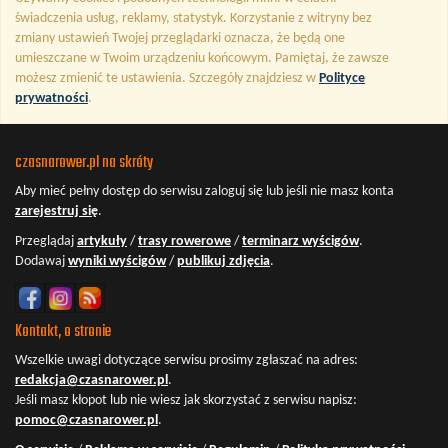
świadczenia usług, reklamy, statystyk. Korzystanie z witryny bez
zmiany ustawień Twojej przeglądarki oznacza, że będą one
umieszczane w Twoim urządzeniu końcowym. Pamiętaj, że zawsze
możesz zmienić te ustawienia. Szczegóły znajdziesz w
Polityce
prywatności
.
czasnarower.pl na skróty
Aby mieć pełny dostęp do serwisu
zaloguj się
lub jeśli nie masz konta
zarejestruj się
.
Przeglądaj
artykuły
/
trasy rowerowe
/
terminarz wyścigów
.
Dodawaj
wyniki wyścigów
/
publikuj zdjęcia
.
Kontakt, o stronie
Wszelkie uwagi dotyczące serwisu prosimy zgłaszać na adres:
redakcja@czasnarower.pl
.
Jeśli masz kłopot lub nie wiesz jak skorzystać z serwisu napisz:
pomoc@czasnarower.pl
.