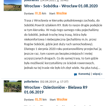
poliorketes
(24.04.2021, g. 10:40)
Wrocław - Sobótka - Wrocław 01.08.2020
111.35
Wrocław
km
Dystans:
Start:
Trasa z Wrocławia w kierunku południowego zachodu, do
Sobótki.Powrót szlakiem R9. Było to nasze drugie podejście
w tym kierunku. W maju tego samego roku pojechaliśmy
do Sobótki, jednak trochę inną trasą, która była
niekomfortowa i niebezpieczna (jechaliśmy m.in. przez
Rogów Sobócki, gdzie jest duży ruch samochodowy).
Dlatego 1 sierpnia 2020 roku postanowiliśmy przejechać ją
jeszcze raz, tym razem po bezpieczniejszych i mniej
uczęszczanych drogach. Co do samej trasy, to tam gdzie
była możliwość korzystaliśmy ze ścieżek rowerowych,
jednak na tej trasie nie było ich zbyt wiele. Na plus tutaj...
Komentuj
|
więcej »
poliorketes
(02.06.2019, g. 17:37)
Wrocław - Dzierżoniów - Bielawa R9
01.06.2019
85.26
Wrocław
km
Dystans:
Start: