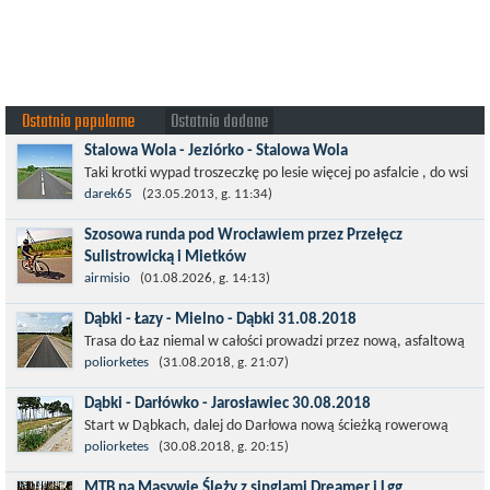
Ostatnio popularne
Ostatnio dodane
Stalowa Wola - Jeziórko - Stalowa Wola
Taki krotki wypad troszeczkę po lesie więcej po asfalcie , do wsi
której już nie ma , kopalni siarki również nie ma , a ci co
darek65
(23.05.2013, g. 11:34)
pamiętają okres...
Szosowa runda pod Wrocławiem przez Przełęcz
Sulistrowicką i Mietków
Łatwa, szosowa runda pod Wrocławiem, raczej płaska z jednym
airmisio
(01.08.2026, g. 14:13)
małym podjazdem na Przełęcz Sulistrowicką od strony Olesznej.
Dąbki - Łazy - Mielno - Dąbki 31.08.2018
To trasa idealna na...
Trasa do Łaz niemal w całości prowadzi przez nową, asfaltową
ścieżkę rowerową (od Dąbek do Iwięcina wzdłuż drogi 203).
poliorketes
(31.08.2018, g. 21:07)
Niestety jest to trasa nie...
Dąbki - Darłówko - Jarosławiec 30.08.2018
Start w Dąbkach, dalej do Darłowa nową ścieżką rowerową
(niekiedy pieszo-rowerową), gdzie na pierwszym rondzie zjazd
poliorketes
(30.08.2018, g. 20:15)
w stronę Darłówka Zachodniego....
MTB na Masywie Ślęży z singlami Dreamer i Lgg