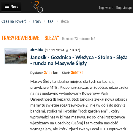
Logowanie
Rejestracja
Czas na rower!
/
Trasy
/
Tagi
/
sleza
Artykuły
TRASY ROWEROWE | "SLEZA"
Trasy rowerowe
Rezultat: 73 - strona:
1
/8
Wyścigi rowerowe
airmisio
(17.12.2024, g. 18:07)
Janosik - Gozdnica - Wieżyca - Stolna - Ślęża
Użytkownicy
- runda na Masywie Ślęży
37.05
Sobótka
Dodaj
km
Dystans:
Start:
Masyw Ślęży to idealne miejsce dla tych co kochają
prawdziwe MTB. Proponuję zacząć w Sobótce, gdzie czeka
na nas niedawno wybudowany Rowerowy Park
Umiejętności (Bikepark). Stok Janosika zyskał nową jakość i
mamy tu świetne rozgrzewkowe 2 linie (w dół i do góry) z
bandami, stolikami i krótkim "rock garden'em" , który
wprowadzi nas w klimat masywu. Po solidnej rozgrzewce
wjeżdżamy na Gozdnicę (318m) i tam czeka nas dość
wymagający, ale krótki zjazd zwany Local DH. Doprowadzi