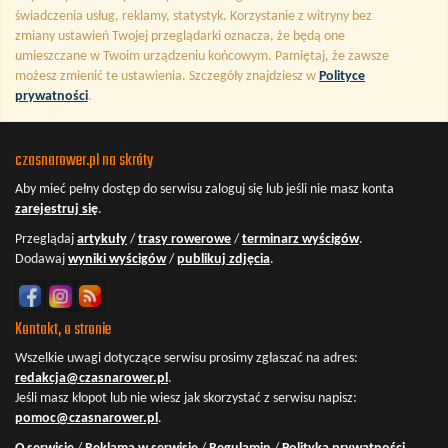
świadczenia usług, reklamy, statystyk. Korzystanie z witryny bez
zmiany ustawień Twojej przeglądarki oznacza, że będą one
umieszczane w Twoim urządzeniu końcowym. Pamiętaj, że zawsze
możesz zmienić te ustawienia. Szczegóły znajdziesz w
Polityce
prywatności
.
czasnarower.pl na skróty
Aby mieć pełny dostęp do serwisu
zaloguj się
lub jeśli nie masz konta
zarejestruj się
.
Przeglądaj
artykuły
/
trasy rowerowe
/
terminarz wyścigów
.
Dodawaj
wyniki wyścigów
/
publikuj zdjęcia
.
Kontakt, o stronie
Wszelkie uwagi dotyczące serwisu prosimy zgłaszać na adres:
redakcja@czasnarower.pl
.
Jeśli masz kłopot lub nie wiesz jak skorzystać z serwisu napisz:
pomoc@czasnarower.pl
.