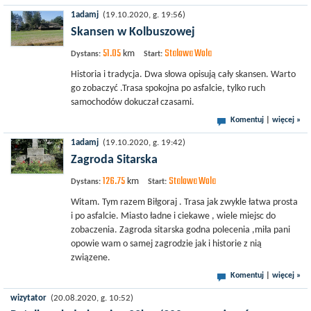
1adamj
(19.10.2020, g. 19:56)
Skansen w Kolbuszowej
51.05
Stalowa Wola
km
Dystans:
Start:
Historia i tradycja. Dwa słowa opisują cały skansen. Warto
go zobaczyć .Trasa spokojna po asfalcie, tylko ruch
samochodów dokuczał czasami.
Komentuj
|
więcej »
1adamj
(19.10.2020, g. 19:42)
Zagroda Sitarska
126.75
Stalowa Wola
km
Dystans:
Start:
Witam. Tym razem Biłgoraj . Trasa jak zwykle łatwa prosta
i po asfalcie. Miasto ładne i ciekawe , wiele miejsc do
zobaczenia. Zagroda sitarska godna polecenia ,miła pani
opowie wam o samej zagrodzie jak i historie z nią
związene.
Komentuj
|
więcej »
wizytator
(20.08.2020, g. 10:52)