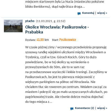
miejscem startowym była La Nucia (miasteczko położone
blisko Benidormu), skąd najkrótsza droga...
Komentuj
|
więcej »
ptacho
(11.03.2021, g. 22:52)
Okolice Wrocławia: Pasikurowice -
Prababka
45.99
Pasikurowice
km
Dystans:
Start:
W czasie późnej zimy / wczesnego przedwiośnia proponuję
szosową rundkę wjejskimi uliczkami między Wrocławiem a
Trzebnicą, czyli w tzw. Górach Kocich. Góry to dużo
powiedziane, bo w tej okolicy są wzniesienia o
przewyższeniach do 50m, ale to w sam raz
na przedsezonowe wycieczki i lekkie treningi. Zaczęliśmy w
Pasikurowicach, bo jest to pierwsza miejscowość z
większym parkingiem na północ od Wrocławia. Nie
chciałem tłuc sie rowerem po centrum. Wolałem zacząć za
miastem i pokręcić się po mało uczęszczanych uliczkach, po
pagórkowatej trasie. Ale równie dobrze można dojechać
do tego miejsca z...
Komentarze (2)
|
więcej »