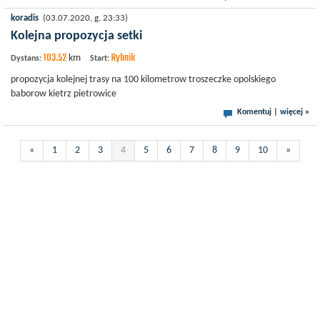
koradis
(03.07.2020, g. 23:33)
Kolejna propozycja setki
103.52
Rybnik
km
Dystans:
Start:
propozycja kolejnej trasy na 100 kilometrow troszeczke opolskiego
baborow kietrz pietrowice
Komentuj
|
więcej »
«
1
2
3
4
5
6
7
8
9
10
»