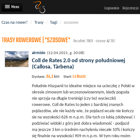
Logowanie
Rejestracja
Czas na rower!
/
Trasy
/
Tagi
/
szosowe
Artykuły
TRASY ROWEROWE | "SZOSOWE"
Trasy rowerowe
Rezultat: 2969 - strona:
4
/297
Wyścigi rowerowe
airmisio
(12.04.2021, g. 20:08)
Coll de Rates 2.0 od strony południowej
Użytkownicy
(Callosa, Tàrbena)
84.3
La Nucia
Dodaj
km
Dystans:
Start:
Południe Hiszpanii to idealne miejsce na ucieczkę z Polski w
okresie zimowym lub wczesnowiosennym, kiedy pogoda
nie sprzyja na długie treninigi (czy też wycieczki)
rowerowe. Coll de Rates to jeden z bardziej znanych
pojdazdów, ale nie każdy wie, że pojdazd wcale nie kończy
sie na wyzokości 626 m n.p.m. Dla tych co lubią zdobywać i
podziwiać widoki z góry jest dobra wiadomość - podjazd
ma jeszcze 3 km o średnim nachyleniu niecałe 10% i kończy
się finalnie na wysokości 909 m n.p.m. W tym roku moim