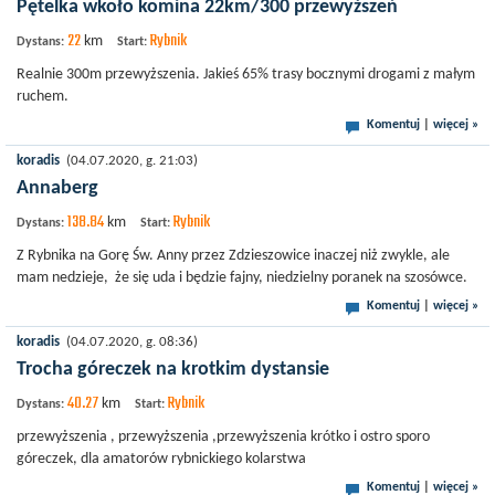
Pętelka wkoło komina 22km/300 przewyższeń
22
Rybnik
km
Dystans:
Start:
Realnie 300m przewyższenia. Jakieś 65% trasy bocznymi drogami z małym
ruchem.
Komentuj
|
więcej »
koradis
(04.07.2020, g. 21:03)
Annaberg
138.84
Rybnik
km
Dystans:
Start:
Z Rybnika na Gorę Św. Anny przez Zdzieszowice inaczej niż zwykle, ale
mam nedzieje, że się uda i będzie fajny, niedzielny poranek na szosówce.
Komentuj
|
więcej »
koradis
(04.07.2020, g. 08:36)
Trocha góreczek na krotkim dystansie
40.27
Rybnik
km
Dystans:
Start:
przewyższenia , przewyższenia ,przewyższenia krótko i ostro sporo
góreczek, dla amatorów rybnickiego kolarstwa
Komentuj
|
więcej »