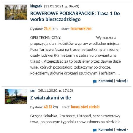
kingaak
(11.03.2021, g. 06:43)
ROWEROWE PODKARPACKIE: Trasa 1 Do
worka bieszczadzkiego
25.81
Tarnawa Niżna
km
Dystans:
Start:
OPIS TECHNICZNY: Wymarzona
propozycja dla miłośników wypraw w odludne miejsca.
Poza Tarnawą Niżną na trasie nie spotkamy ani jednej
osady ludzkiej (Pamiętajmy o zabraniu prowiantu na
trasę!). Przejeżdżać za to będziemy przez dawne duże
wsie, których pozostałości zobaczymy po drodze.
Pojedziemy głównie drogami szutrowymi i asfaltami...
Komentuj
|
więcej »
jarr
(08.11.2020, g. 17:13)
Z wiatrakami w tle
40.61
Tomaszów Lubelski
km
Dystans:
Start:
Grzęda Sokalska, Roztocze, Listopad, sezon rowerowy
trwa, po ponurym tygodniu znowu słoneczna niedziela.
Komentuj
|
więcej »