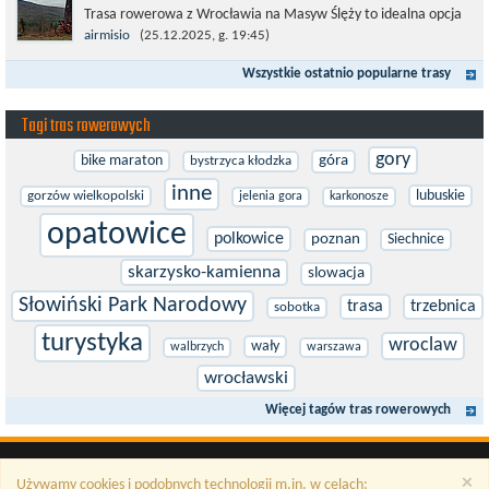
Trasa rowerowa z Wrocławia na Masyw Ślęży to idealna opcja
na rower przełajowy (lub gravelowy). Zimą, kiedy nie ma śniegu,
airmisio
(25.12.2025, g. 19:45)
a temperatura jest...
Wszystkie ostatnio popularne trasy
Tagi tras rowerowych
gory
bike maraton
góra
bystrzyca kłodzka
inne
lubuskie
gorzów wielkopolski
jelenia gora
karkonosze
opatowice
polkowice
poznan
Siechnice
skarzysko-kamienna
slowacja
Słowiński Park Narodowy
trasa
trzebnica
sobotka
turystyka
wroclaw
wały
walbrzych
warszawa
wrocławski
Więcej tagów tras rowerowych
×
Używamy cookies i podobnych technologii m.in. w celach: