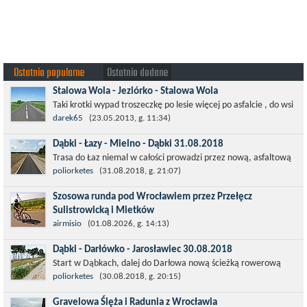
Ostatnio popularne
Ostatnio dodane
Stalowa Wola - Jeziórko - Stalowa Wola
Taki krotki wypad troszeczkę po lesie więcej po asfalcie , do wsi
której już nie ma , kopalni siarki również nie ma , a ci co
darek65
(23.05.2013, g. 11:34)
pamiętają okres...
Dąbki - Łazy - Mielno - Dąbki 31.08.2018
Trasa do Łaz niemal w całości prowadzi przez nową, asfaltową
ścieżkę rowerową (od Dąbek do Iwięcina wzdłuż drogi 203).
poliorketes
(31.08.2018, g. 21:07)
Niestety jest to trasa nie...
Szosowa runda pod Wrocławiem przez Przełęcz
Sulistrowicką i Mietków
Łatwa, szosowa runda pod Wrocławiem, raczej płaska z jednym
airmisio
(01.08.2026, g. 14:13)
małym podjazdem na Przełęcz Sulistrowicką od strony Olesznej.
Dąbki - Darłówko - Jarosławiec 30.08.2018
To trasa idealna na...
Start w Dąbkach, dalej do Darłowa nową ścieżką rowerową
(niekiedy pieszo-rowerową), gdzie na pierwszym rondzie zjazd
poliorketes
(30.08.2018, g. 20:15)
w stronę Darłówka Zachodniego....
Gravelowa Ślęża i Radunia z Wrocławia