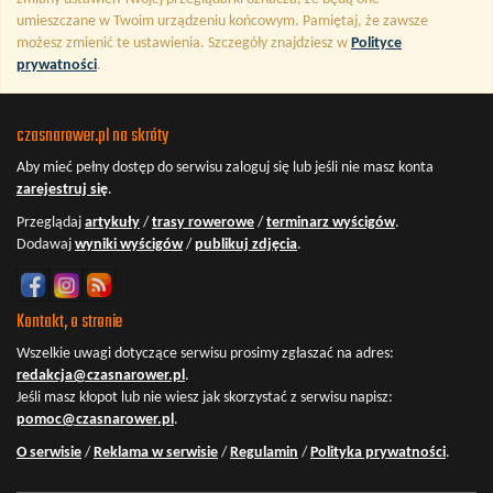
umieszczane w Twoim urządzeniu końcowym. Pamiętaj, że zawsze
możesz zmienić te ustawienia. Szczegóły znajdziesz w
Polityce
prywatności
.
czasnarower.pl na skróty
Aby mieć pełny dostęp do serwisu
zaloguj się
lub jeśli nie masz konta
zarejestruj się
.
Przeglądaj
artykuły
/
trasy rowerowe
/
terminarz wyścigów
.
Dodawaj
wyniki wyścigów
/
publikuj zdjęcia
.
Kontakt, o stronie
Wszelkie uwagi dotyczące serwisu prosimy zgłaszać na adres:
redakcja@czasnarower.pl
.
Jeśli masz kłopot lub nie wiesz jak skorzystać z serwisu napisz:
pomoc@czasnarower.pl
.
O serwisie
/
Reklama w serwisie
/
Regulamin
/
Polityka prywatności
.