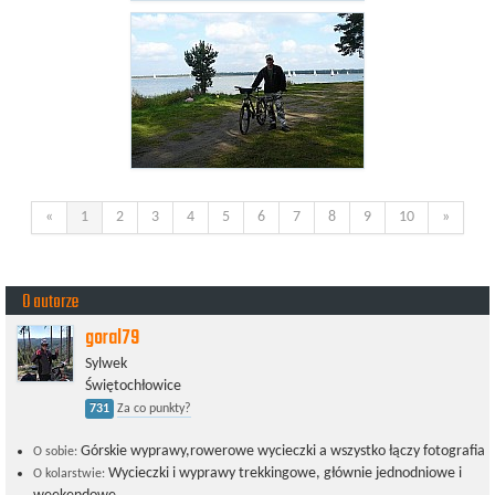
«
1
2
3
4
5
6
7
8
9
10
»
O autorze
goral79
Sylwek
Świętochłowice
731
Za co punkty?
Górskie wyprawy,rowerowe wycieczki a wszystko łączy fotografia
O sobie:
Wycieczki i wyprawy trekkingowe, głównie jednodniowe i
O kolarstwie: