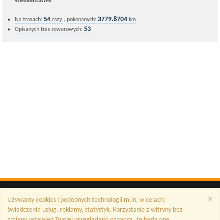
weekendowe
54
,
3779.8704
Na trasach:
razy
pokonanych:
km
53
Opisanych tras rowerowych:
×
Używamy cookies i podobnych technologii m.in. w celach:
świadczenia usług, reklamy, statystyk. Korzystanie z witryny bez
zmiany ustawień Twojej przeglądarki oznacza, że będą one