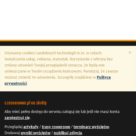
×
Używamy cookies i podobnych technologii m.in. w celach:
świadczenia usług, reklamy, statystyk. Korzystanie z witryny bez
zmiany ustawień Twojej przeglądarki oznacza, że będą one
umieszczane w Twoim urządzeniu końcowym. Pamiętaj, że zawsze
możesz zmienić te ustawienia. Szczegóły znajdziesz w
Polityce
prywatności
.
czasnarower.pl na skróty
Aby mieć pełny dostęp do serwisu
zaloguj się
lub jeśli nie masz konta
zarejestruj się
.
Przeglądaj
artykuły
/
trasy rowerowe
/
terminarz wyścigów
.
Dodawaj
wyniki wyścigów
/
publikuj zdjęcia
.