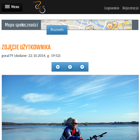
Logowanie
Rejestracja
Mapa społeczności
Artykuły
Rozwiń
Trasy rowerowe
ZDJĘCIE UŻYTKOWNIKA
Wyścigi rowerowe
goral79
(dodane: 22.10.2014, g. 19:52)
Użytkownicy
Dodaj