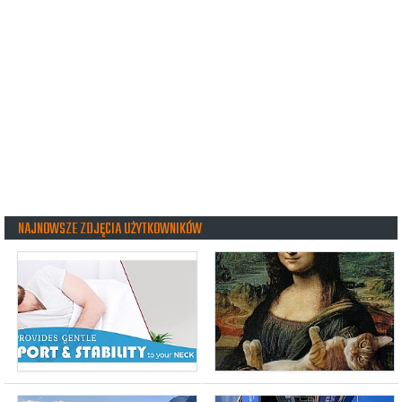
NAJNOWSZE ZDJĘCIA UŻYTKOWNIKÓW
snug360
(22.07.2026, g. 12:52)
airmisio
(01.06.2026, g. 08:56)