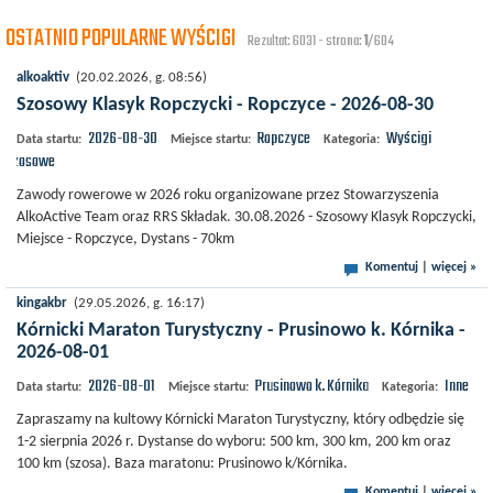
OSTATNIO POPULARNE WYŚCIGI
Rezultat: 6031 - strona:
1
/604
alkoaktiv
(20.02.2026, g. 08:56)
Szosowy Klasyk Ropczycki - Ropczyce - 2026-08-30
2026-08-30
Ropczyce
Wyścigi
Data startu:
Miejsce startu:
Kategoria:
szosowe
Zawody rowerowe w 2026 roku organizowane przez Stowarzyszenia
AlkoActive Team oraz RRS Składak. 30.08.2026 - Szosowy Klasyk Ropczycki,
Miejsce - Ropczyce, Dystans - 70km
Komentuj
|
więcej »
kingakbr
(29.05.2026, g. 16:17)
Kórnicki Maraton Turystyczny - Prusinowo k. Kórnika -
2026-08-01
2026-08-01
Prusinowo k. Kórnika
Inne
Data startu:
Miejsce startu:
Kategoria:
Zapraszamy na kultowy Kórnicki Maraton Turystyczny, który odbędzie się
1-2 sierpnia 2026 r. Dystanse do wyboru: 500 km, 300 km, 200 km oraz
100 km (szosa). Baza maratonu: Prusinowo k/Kórnika.
Komentuj
|
więcej »