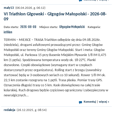
maly13
(06.04.2026, g. 06:12)
VI Triathlon Głgowski - Głgogów Małopolski - 2026-08-
09
2026-08-09
Głgogów Małopolski
Data startu:
Miejsce startu:
Kategoria:
Triathlon
TERMIN – MIEJSCE – TRASA Triathlon odbędzie się dnia 09.08.2026r.
(niedziela), drogami asfaltowymi prowadzącymi przez: Gminę Głogów
Małopolski oraz tereny Gminy Głogów Małopolski. Start i meta: Głogów
Małopolski, ul. Parkowa 15 przy Basenie Miejskim Pływanie 1/8 IM 0,475
km (1 pętla). Spodziewana temperatura wody ok. 18-22°C. Pianki
dozwolone. Czepki obowiązkowe (wymagany start w czepkach
dostarczonych przez organizatora). Rolling start z brzegu (zawodnicy
startować będą w 3-osobowych seriach co 10 sekund). Rower 1/8 IM ok.
22,5 km zostanie rozegrany na 1 pętli. Trasa płaska. Pomiar trasy GPS.
Oznaczenia długości trasy co 5 km. Kask obowiązkowy na całej trasie
kolarskiej. Ruch drogowy będzie częściowo ograniczony i zabezpieczony w
newralgicznych...
Komentuj
|
więcej »
redakcja
(26.12.2025, g. 08:54)