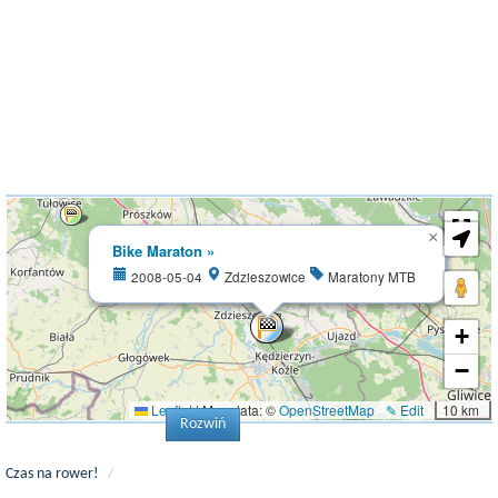
×
Bike Maraton »
2008-05-04
Zdzieszowice
Maratony MTB
+
−
Leaflet
|
Map data: ©
OpenStreetMap
✎ Edit
10 km
Rozwiń
Czas na rower!
/