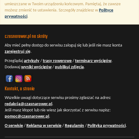
umieszczane w Twoim urządzeniu końcowym. Pamiętaj, że zawsze
możesz zmienić te ustawienia. Szczegóły znajdziesz w
Polityce
prywatności
.
czasnarower.pl na skróty
Aby mieć pełny dostęp do serwisu
zaloguj się
lub jeśli nie masz konta
zarejestruj się
.
Przeglądaj
artykuły
/
trasy rowerowe
/
terminarz wyścigów
.
Dodawaj
wyniki wyścigów
/
publikuj zdjęcia
.
Kontakt, o stronie
Wszelkie uwagi dotyczące serwisu prosimy zgłaszać na adres:
redakcja@czasnarower.pl
.
Jeśli masz kłopot lub nie wiesz jak skorzystać z serwisu napisz:
pomoc@czasnarower.pl
.
O serwisie
/
Reklama w serwisie
/
Regulamin
/
Polityka prywatności
.