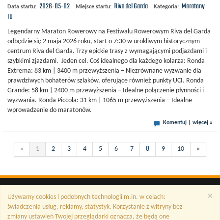
2026-05-02
Riva del Garda
Maratony
Data startu:
Miejsce startu:
Kategoria:
MTB
Legendarny Maraton Rowerowy na Festiwalu Rowerowym Riva del Garda
odbędzie się 2 maja 2026 roku, start o 7:30 w urokliwym historycznym
centrum Riva del Garda. Trzy epickie trasy z wymagającymi podjazdami i
szybkimi zjazdami. Jeden cel. Coś idealnego dla każdego kolarza: Ronda
Extrema: 83 km | 3400 m przewyższenia – Niezrównane wyzwanie dla
prawdziwych bohaterów szlaków, oferujące również punkty UCI. Ronda
Grande: 58 km | 2400 m przewyższenia – Idealne połączenie płynności i
wyzwania. Ronda Piccola: 31 km | 1065 m przewyższenia – Idealne
wprowadzenie do maratonów.
Komentuj
|
więcej »
«
1
2
3
4
5
6
7
8
9
10
»
×
Używamy cookies i podobnych technologii m.in. w celach:
świadczenia usług, reklamy, statystyk. Korzystanie z witryny bez
zmiany ustawień Twojej przeglądarki oznacza, że będą one