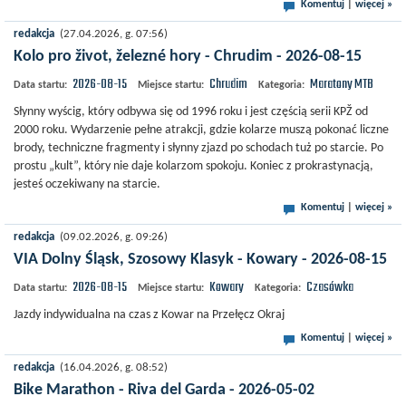
Komentuj
|
więcej »
redakcja
(27.04.2026, g. 07:56)
Kolo pro život, železné hory - Chrudim - 2026-08-15
2026-08-15
Chrudim
Maratony MTB
Data startu:
Miejsce startu:
Kategoria:
Słynny wyścig, który odbywa się od 1996 roku i jest częścią serii KPŽ od
2000 roku. Wydarzenie pełne atrakcji, gdzie kolarze muszą pokonać liczne
brody, techniczne fragmenty i słynny zjazd po schodach tuż po starcie. Po
prostu „kult”, który nie daje kolarzom spokoju. Koniec z prokrastynacją,
jesteś oczekiwany na starcie.
Komentuj
|
więcej »
redakcja
(09.02.2026, g. 09:26)
VIA Dolny Śląsk, Szosowy Klasyk - Kowary - 2026-08-15
2026-08-15
Kowary
Czasówka
Data startu:
Miejsce startu:
Kategoria:
Jazdy indywidualna na czas z Kowar na Przełęcz Okraj
Komentuj
|
więcej »
redakcja
(16.04.2026, g. 08:52)
Bike Marathon - Riva del Garda - 2026-05-02