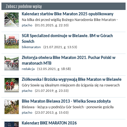
Zobacz podobne wpisy
Kalendarz startów Bike Maraton 2025 opublikowany
Na kilka dni przed wigilią Bożego Narodzenia Bike Maraton -
organizator amatorskich wyścigów MTB zrobił prezent
ptacho
(01.01.2025, g. 22:10)
gwiazdkowy w postaci...
SGR Specialized dominuje w Bielawie. BM w Górach
Sowich
Kolejna mocna edycja Bike Maratonu za nami. Na trudnej i
bikemaraton
(21.07.2021, g. 13:53)
interwałowej trasie dystansu GIGA ton rywalizacji nadawał
Złotoryja otwiera Bike Maraton 2021. Puchar Polski w
team SGR Specialized. Od...
maratonach MTB
Zaczynamy Bike Maraton 2021. Partnerem i gospodarzem
redakcja
(12.05.2021, g. 18:58)
tegorocznej inauguracji będzie Złotoryja. Czas na wyjątkowy
Ziółkowska i Brzózka wygrywają Bike Maraton w Bielawie
maraton szlakami Krainy Wygasłych...
Góry Sowie są idealnym miejscem do ścigania się na rowerach
górskich. Mnóstwo ścieżek o zróżnicowanej nawierzchni...
ptacho
(21.07.2019, g. 23:33)
Bike Maraton Bielawa 2013 - Wielka Sowa zdobyta
Bielawa - leżąca u podnóża Gór Sowich - ponownie gościła
kolarzy górskich rywalizujących w kolarskim cyklu Bike Maraton.
ptacho
(23.07.2013, g. 15:03)
Już w zeszłym roku podjazd...
Kalendarz BIKE MARATON 2026