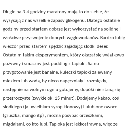
Długie na 3-4 godziny maratony mają to do siebie, że
wysysają z nas wszelkie zapasy glikogenu. Dlatego ostatnie
godziny przed startem dobrze jest wykorzystać na solidne i
właściwe przyswojenie dobrych węglowodanów. Bardzo lubię
wieczór przed startem spędzić zajadając słodki deser.
Ostatnim takim eksperymentem, który okazał się wyjątkowo
pożywny i smaczny jest pudding z tapioki. Samo
przygotowanie jest banalne, kuleczki tapioki zalewamy
mlekiem lub wodą, by nieco napęczniały i rozmiękły,
następnie na wolnym ogniu gotujemy, dopóki nie staną się
przezroczyste (zwykle ok. 15 minut). Dodajemy kakao, coś
słodkiego (ja uwielbiam syrop klonowy) i ulubione owoce
(gruszka, mango itp) , można posypać orzeszkami,
migdałami, co kto lubi. Tapioka jest lekkostrawna, więc ze