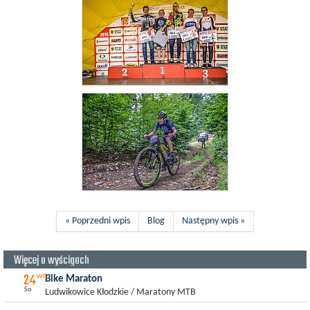
« Poprzedni wpis
Blog
Następny wpis »
Więcej o wyścigach
24
wrz
Bike Maraton
So
Ludwikowice Kłodzkie / Maratony MTB