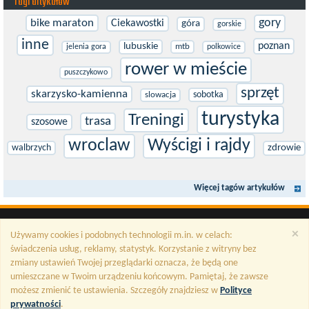
Tagi artykułów
gory
bike maraton
Ciekawostki
góra
gorskie
inne
poznan
lubuskie
mtb
jelenia gora
polkowice
rower w mieście
puszczykowo
sprzęt
skarzysko-kamienna
sobotka
slowacja
turystyka
Treningi
trasa
szosowe
wroclaw
Wyścigi i rajdy
walbrzych
zdrowie
Więcej tagów artykułów
×
Używamy cookies i podobnych technologii m.in. w celach:
świadczenia usług, reklamy, statystyk. Korzystanie z witryny bez
zmiany ustawień Twojej przeglądarki oznacza, że będą one
umieszczane w Twoim urządzeniu końcowym. Pamiętaj, że zawsze
możesz zmienić te ustawienia. Szczegóły znajdziesz w
Polityce
prywatności
.