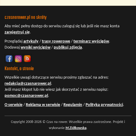
czasnarower.pl na skróty
Aby mieć pełny dostęp do serwisu
zaloguj się
lub jeśli nie masz konta
zarejestruj się
.
Przeglądaj
artykuły
/
trasy rowerowe
/
terminarz wyścigów
.
Dodawaj
wyniki wyścigów
/
publikuj zdjęcia
.
Kontakt, o stronie
Wszelkie uwagi dotyczące serwisu prosimy zgłaszać na adres:
redakcja@czasnarower.pl
.
Jeśli masz kłopot lub nie wiesz jak skorzystać z serwisu napisz:
pomoc@czasnarower.pl
.
O serwisie
/
Reklama w serwisie
/
Regulamin
/
Polityka prywatności
.
Copyright 2008-2026 © Czas na rower. Wszelkie prawa zastrzeżone. Projekt i
wykonanie
M.Ziółkowska
.