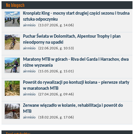
Na blogach
Kronplatz King - mocny start drugiej części sezonu i trudna
sztuka odpoczynku
Kronplatz King, epicki MTB Maraton z metą na 2275 m we
airmisio
(13.07.2026, g. 14:06)
włoskich Alpach – łącznie 3000 metrów przewyższenia na
Puchar Świata w Dolomitach, Alpentour Trophy i plan
dystansie 60 km, ze...
nieodporny na upadki
Czerwiec w moim planie oznaczał wejście w najbardziej
airmisio
(22.06.2026, g. 10:53)
wymagający etap i cel pierwszej części sezonu: Puchar Świata w
Maratony MTB w górach - Riva del Garda i Harrachov, dwa
maratonie MTB w Dolomitach...
różne wyzwania
Maj to idealny czas, by z płaskich i szybkich wyścigów przejść do
airmisio
(15.05.2026, g. 15:01)
znacznie bardziej ambitnych wyzwań, jakimi są górskie wyścigi
Powrót do rywalizacji po kontuzji kolana – pierwsze starty
MTB....
w maratonach MTB
Prawdziwym testem po kontuzji kolana i uszkodzeniu więzadeł
airmisio
(27.04.2026, g. 09:46)
jest powrót do sportowej rywalizacji. Podczas zawodów znikają
Zerwane więzadło w kolanie, rehabilitacja i powrót do
bariery,...
MTB
W sporcie nie ma kalkulacji, niezależnie od stopnia
airmisio
(18.02.2026, g. 17:06)
zaawansowania. Trenujesz, startujesz w zawodach i chcesz po
prostu oddać się grze, dać z siebie...