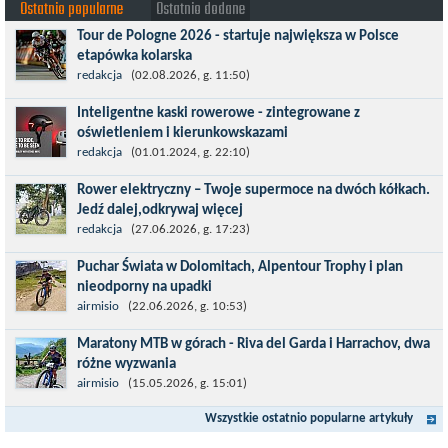
Ostatnio popularne
Ostatnio dodane
Tour de Pologne 2026 - startuje największa w Polsce
etapówka kolarska
Tour de Pologne 2026 to jedno z najbardziej prestiżowych
redakcja
(02.08.2026, g. 11:50)
wydarzeń sportowych w Polsce. wyścig zaliczany po raz 22. do
Inteligentne kaski rowerowe - zintegrowane z
prestiżowego cyklu UCI World...
oświetleniem i kierunkowskazami
Temat bezpieczeństwa jazdy wchodzi na nowy poziom. Do tej
redakcja
(01.01.2024, g. 22:10)
pory kask było odpowiedzialny przede wszystkim za
Rower elektryczny – Twoje supermoce na dwóch kółkach.
bezpieczeństwo rowerzysty, ochronę...
Jedź dalej,odkrywaj więcej
Marzenia o dalekich podróżach bez ogromnego zmęczenia stają
redakcja
(27.06.2026, g. 17:23)
się rzeczywistością dzięki nowoczesnym technologiom ukrytym
Puchar Świata w Dolomitach, Alpentour Trophy i plan
w jednośladach....
nieodporny na upadki
Czerwiec w moim planie oznaczał wejście w najbardziej
airmisio
(22.06.2026, g. 10:53)
wymagający etap i cel pierwszej części sezonu: Puchar Świata w
Maratony MTB w górach - Riva del Garda i Harrachov, dwa
maratonie MTB w Dolomitach...
różne wyzwania
Maj to idealny czas, by z płaskich i szybkich wyścigów przejść do
airmisio
(15.05.2026, g. 15:01)
znacznie bardziej ambitnych wyzwań, jakimi są górskie wyścigi
Wszystkie ostatnio popularne artykuły
MTB....