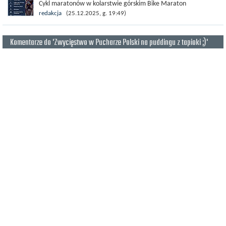
Cykl maratonów w kolarstwie górskim Bike Maraton
przygotował wielbicielom kolarstwa górskiego świąteczny
redakcja
(25.12.2025, g. 19:49)
prezent. W okresie...
Komentarze do 'Zwycięstwo w Pucharze Polski na puddingu z tapioki ;)'