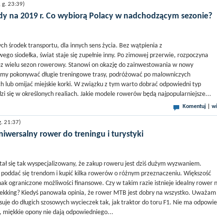
g. 23:39)
y na 2019 r. Co wybiorą Polacy w nadchodzącym sezonie?
ch środek transportu, dla innych sens życia. Bez wątpienia z
go siodełka, świat staje się zupełnie inny. Po zimowej przerwie, rozpoczyna
ez wielu sezon rowerowy. Stanowi on okazję do zainwestowania w nowy
emy pokonywać długie treningowe trasy, podróżować po malowniczych
ch lub omijać miejskie korki. W związku z tym warto dobrać odpowiedni typ
zi się w określonych realiach. Jakie modele rowerów będą najpopularniejsze...
Komentuj
|
wi
. 21:37)
niwersalny rower do treningu i turystyki
ał się tak wyspecjalizowany, że zakup roweru jest dziś dużym wyzwaniem.
 poddać się trendom i kupić kilka rowerów o różnym przeznaczeniu. Większość
k ograniczone możliwości finansowe. Czy w takim razie istnieje idealny rower 
ekking? Kiedyś panowała opinia, że rower MTB jest dobry na wszystko. Uważam
suje do długich szosowych wycieczek tak, jak traktor do toru F1. Nie ma odpowie
e, miękkie opony nie dają odpowiedniego...