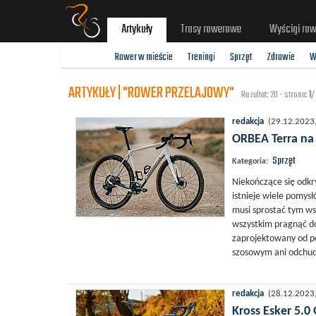
Artykuły
Trasy rowerowe
Wyścigi ro
Rower w mieście
Treningi
Sprzęt
Zdrowie
W
ARTYKUŁY | "ROWER PRZELAJOWY"
Rezultat: 20 - strona:
1
/
redakcja
(29.12.2023, 
ORBEA Terra na 
Sprzęt
Kategoria:
Niekończące się odkry
istnieje wiele pomysł
musi sprostać tym ws
wszystkim pragnąć d
zaprojektowany od po
szosowym ani odchu
redakcja
(28.12.2023, 
Kross Esker 5.