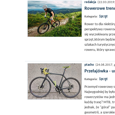
redakcja
(22.03.2019, 
Rowerowe trend
Sprzęt
Kategoria:
Rower to dla niektóry
perspektywy rowerowe
się wyczekiwany prz
sprzęt,którym będzi
szlakach turystyczny
roweru, który sprawd
ptacho
(24.06.2017, g
Przełajówka - u
Sprzęt
Kategoria:
Przemysł rowerowy st
Najwygodniej by było
rowerzystów ma jedna
każdą trasę? MTB, tr
jednak, że "góral" pa
geometrii, a szeroki