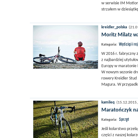
w serwisie IM Motion
strzałem w dziesiątkę.
kreidler_polska
(21.01
Moritz Milatz 
Wyścigi i ra
Kategoria:
W 2016 r. fabryczny 
z najbardziej utytuł
Europy w maratonie M
W nowym sezonie druż
rowery Kreidler Stud
Magura. W przypadku
kamileq
(15.12.2015, 
Maratończyk na 
Sprzęt
Kategoria:
Jeśli kolarstwo przeł
części z naszej kola