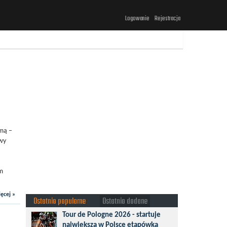
Logowanie
Rejestracja
h
imą –
owy
em
ęcej »
Ostatnio popularne
Ostatnio dodane
Tour de Pologne 2026 - startuje
największa w Polsce etapówka