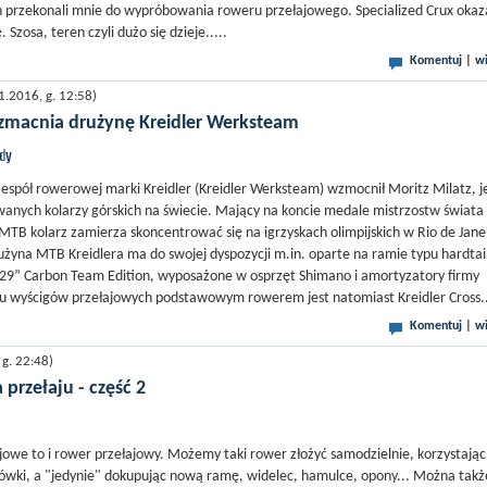
 przekonali mnie do wypróbowania roweru przełajowego. Specialized Crux okaza
 Szosa, teren czyli dużo się dzieje.....
Komentuj
|
wi
.2016, g. 12:58)
wzmacnia drużynę Kreidler Werksteam
jdy
zespół rowerowej marki Kreidler (Kreidler Werksteam) wzmocnił Moritz Milatz, 
owanych kolarzy górskich na świecie. Mający na koncie medale mistrzostw świata 
TB kolarz zamierza skoncentrować się na igrzyskach olimpijskich w Rio de Jane
yna MTB Kreidlera ma do swojej dyspozycji m.in. oparte na ramie typu hardtai
 29” Carbon Team Edition, wyposażone w osprzęt Shimano i amortyzatory firmy
 wyścigów przełajowych podstawowym rowerem jest natomiast Kreidler Cross..
Komentuj
|
wi
g. 22:48)
przełaju - część 2
ajowe to i rower przełajowy. Możemy taki rower złożyć samodzielnie, korzystając
rzówki, a "jedynie" dokupując nową ramę, widelec, hamulce, opony... Można takż