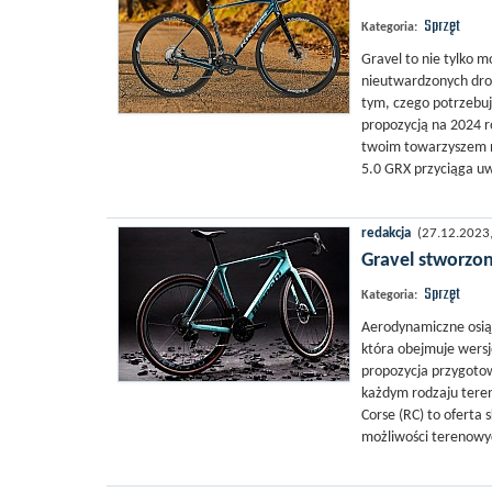
Sprzęt
Kategoria:
Gravel to nie tylko m
nieutwardzonych drog
tym, czego potrzebuje
propozycją na 2024 r
twoim towarzyszem na
5.0 GRX przyciąga u
redakcja
(27.12.2023, 
Gravel stworzon
Sprzęt
Kategoria:
Aerodynamiczne osiąg
która obejmuje wers
propozycja przygotow
każdym rodzaju terenu
Corse (RC) to oferta
możliwości terenowyc