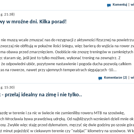
Komentuj
|
wi
g. 21:38)
wy w mroźne dni. Kilka porad!
ie muszą wcale zmuszać nas do rezygnacji z aktywności fizycznej na powietrzu
wyczaj nie obfitują w pokaźne ilości śniegu, więc barierą do wyjścia na rower z
sama obawa przed zmarznięciem. Osobiście nie znoszę treningów w zamkniętych
 staram się, jeśli jest to tylko możliwe, wykonać trening na zewnątrz. Z
 że odpowiedni ubiór, pozytywne nastawienie i pogoda ducha pozwolą całkiem
zas na rowerze, nawet przy ujemnych temperatrach sięgających -10...
Komentarze (2)
|
wi
g. 15:30)
 - przełaj idealny na zimę i nie tylko..
jazdę w terenie i za nic w świecie nie zamieniliby roweru MTB na szosówkę,
ch Wrocławia bywa prawdziwą udręką. Od najbliższych wzniesień dzieli mnie ok
szosy. Zwykle więc staję przed dylematem, męczyć się dwie godziny po szosie gór
siąt minut pojeździć w ciekawym terenie czy "nabijać" kilometry na szosówce. W 