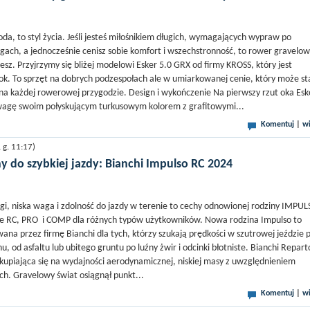
oda, to styl życia. Jeśli jesteś miłośnikiem długich, wymagających wypraw po
ach, a jednocześnie cenisz sobie komfort i wszechstronność, to rower gravelow
sz. Przyjrzymy się bliżej modelowi Esker 5.0 GRX od firmy KROSS, który jest
ok. To sprzęt na dobrych podzespołach ale w umiarkowanej cenie, który może sta
 każdej rowerowej przygodzie. Design i wykończenie Na pierwszy rzut oka Esk
wagę swoim połyskującym turkusowym kolorem z grafitowymi...
Komentuj
|
wi
g. 11:17)
y do szybkiej jazdy: Bianchi Impulso RC 2024
i, niska waga i zdolność do jazdy w terenie to cechy odnowionej rodziny IMPUL
je RC, PRO i COMP dla różnych typów użytkowników. Nowa rodzina Impulso to
ana przez firmę Bianchi dla tych, którzy szukają prędkości w szutrowej jeździe 
, od asfaltu lub ubitego gruntu po luźny żwir i odcinki błotniste. Bianchi Repart
 skupiająca się na wydajności aerodynamicznej, niskiej masy z uwzględnieniem
h. Gravelowy świat osiągnął punkt...
Komentuj
|
wi