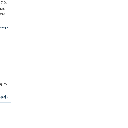
 7.0,
zas
ower
ęcej »
ną. W
ęcej »