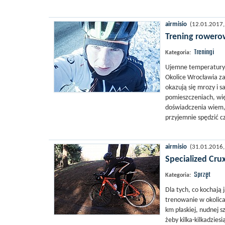
airmisio
(12.01.2017, 
Trening rowero
Treningi
Kategoria:
Ujemne temperatury n
Okolice Wrocławia zaz
okazują się mrozy i 
pomieszczeniach, więc
doświadczenia wiem,
przyjemnie spędzić c
airmisio
(31.01.2016, 
Specialized Crux
Sprzęt
Kategoria:
Dla tych, co kochają 
trenowanie w okolica
km płaskiej, nudnej 
żeby kilka-kilkadzie