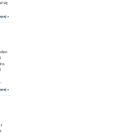
ł się
ęcej »
jeden
i
iro.
l
.
ęcej »
 z
e