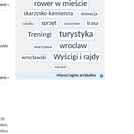
rower w mieście
ęcej »
skarzysko-kamienna
slowacja
sprzęt
trasa
szosowe
sobotka
turystyka
Treningi
.
wroclaw
wykle
warszawa
Wyścigi i rajdy
wrocławski
zdrowie
Więcej tagów artykułów
ęcej »
 30
alem,
końcu