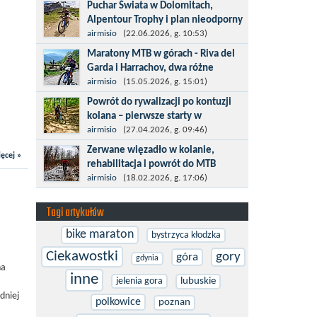
Kronplatz King, epicki MTB Maraton z
Puchar Świata w Dolomitach,
metą na 2275 m we włoskich Alpach –
Alpentour Trophy i plan nieodporny
łącznie 3000 metrów przewyższenia na
na upadki
airmisio
(22.06.2026, g. 10:53)
dystansie 60 km, ze...
Czerwiec w moim planie oznaczał
Maratony MTB w górach - Riva del
wejście w najbardziej wymagający etap
Garda i Harrachov, dwa różne
i cel pierwszej części sezonu: Puchar
wyzwania
airmisio
(15.05.2026, g. 15:01)
Świata w maratonie MTB w
Maj to idealny czas, by z płaskich i
Powrót do rywalizacji po kontuzji
Dolomitach...
szybkich wyścigów przejść do znacznie
kolana – pierwsze starty w
bardziej ambitnych wyzwań, jakimi są
maratonach MTB
airmisio
(27.04.2026, g. 09:46)
górskie wyścigi MTB....
Prawdziwym testem po kontuzji kolana
Zerwane więzadło w kolanie,
ęcej »
i uszkodzeniu więzadeł jest powrót do
rehabilitacja i powrót do MTB
sportowej rywalizacji. Podczas
W sporcie nie ma kalkulacji, niezależnie
airmisio
(18.02.2026, g. 17:06)
zawodów znikają bariery,...
od stopnia zaawansowania. Trenujesz,
startujesz w zawodach i chcesz po
Tagi artykułów
prostu oddać się grze, dać z siebie...
bike maraton
bystrzyca kłodzka
Ciekawostki
gory
góra
gdynia
na
inne
jelenia gora
lubuskie
dniej
polkowice
poznan