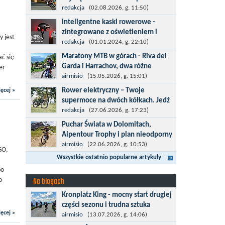
kolarska
redakcja
(02.08.2026, g. 11:50)
Tour de Pologne 2026 to jedno z
Inteligentne kaski rowerowe -
najbardziej prestiżowych wydarzeń
zintegrowane z oświetleniem i
y jest
sportowych w Polsce. wyścig zaliczany
kierunkowskazami
redakcja
(01.01.2024, g. 22:10)
po raz 22. do prestiżowego cyklu UCI
Temat bezpieczeństwa jazdy wchodzi
Maratony MTB w górach - Riva del
ć się
World...
na nowy poziom. Do tej pory kask było
Garda i Harrachov, dwa różne
er
odpowiedzialny przede wszystkim za
wyzwania
airmisio
(15.05.2026, g. 15:01)
bezpieczeństwo rowerzysty, ochronę...
Maj to idealny czas, by z płaskich i
Rower elektryczny – Twoje
ęcej »
szybkich wyścigów przejść do znacznie
supermoce na dwóch kółkach. Jedź
bardziej ambitnych wyzwań, jakimi są
dalej,odkrywaj więcej
redakcja
(27.06.2026, g. 17:23)
górskie wyścigi MTB....
Marzenia o dalekich podróżach bez
Puchar Świata w Dolomitach,
ogromnego zmęczenia stają się
Alpentour Trophy i plan nieodporny
rzeczywistością dzięki nowoczesnym
na upadki
airmisio
(22.06.2026, g. 10:53)
SO,
technologiom ukrytym w
Czerwiec w moim planie oznaczał
Wszystkie ostatnio popularne artykuły
jednośladach....
wejście w najbardziej wymagający etap
po
i cel pierwszej części sezonu: Puchar
Na blogach
o
Świata w maratonie MTB w
Kronplatz King - mocny start drugiej
Dolomitach...
części sezonu i trudna sztuka
ęcej »
odpoczynku
airmisio
(13.07.2026, g. 14:06)