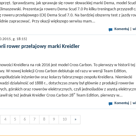
przęt. Sprawdzamy, jak sprawuje się rower słowackiej marki Dema, model Scud
 Klimaszewski. Prezentacja roweru Dema Scud 7.0 Po kilku treningach przyszedł c
ę roweru przełajowego (CX) Dema Scud 7.0. Na bardziej obszerny test z jazdy r
olidnie zapracować. Przy okazji większego serwisu mam...
Komentuj
|
wi
.2015, g. 18:15)
orii rower przełajowy marki Kreidler
owości Kreidlera na rok 2016 jest model Cross Carbon. To pierwszy w historii tej
wy. W nowej kolekcji Cross Carbon debiutuje od razu w wersji Team Edition,
spółudziale inżynierów oraz kolarzy fabrycznego zespołu Kreidlera. Niemiecki
wadzi działalność od 1888 r., dotychczas znany był głównie z produkcji rowerów
wych, górskich oraz rowerów elektrycznych, czyli jednośladów z asystą elektrycz
ojawił się też jednak Kreidler Cross Carbon 28″ Team Edition, pierwszy w...
Komentuj
|
wi
4
5
6
7
8
9
10
»