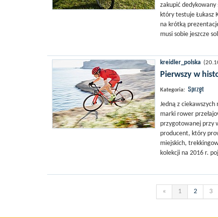
zakupić dedykowany s
który testuje Łukasz
na krótką prezentacj
musi sobie jeszcze s
kreidler_polska
(20.10
Pierwszy w hist
Sprzęt
Kategoria:
Jedną z ciekawszych n
marki rower przełajo
przygotowanej przy w
producent, który pro
miejskich, trekkingo
kolekcji na 2016 r. p
«
1
2
3