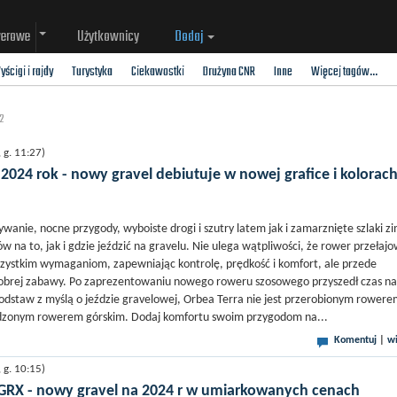
werowe
Użytkownicy
Dodaj
yścigi i rajdy
Turystyka
Ciekawostki
Drużyna CNR
Inne
Więcej tagów...
2
g. 11:27)
2024 rok - nowy gravel debiutuje w nowej grafice i kolorac
wanie, nocne przygody, wyboiste drogi i szutry latem jak i zamarznięte szlaki z
ów na to, jak i gdzie jeździć na gravelu. Nie ulega wątpliwości, że rower przełaj
zystkim wymaganiom, zapewniając kontrolę, prędkość i komfort, ale przede
obrej zabawy. Po zaprezentowaniu nowego roweru szosowego przyszedł czas na
dstaw z myślą o jeździe gravelowej, Orbea Terra nie jest przerobionym rower
dzonym rowerem górskim. Dodaj komfortu swoim przygodom na...
Komentuj
|
wi
g. 10:15)
0 GRX - nowy gravel na 2024 r w umiarkowanych cenach