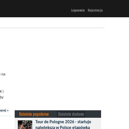
Logowanie
Rejestracja
e na
K i
eby
ęcej »
Ostatnio popularne
Ostatnio dodane
Tour de Pologne 2026 - startuje
największa w Polsce etapówka