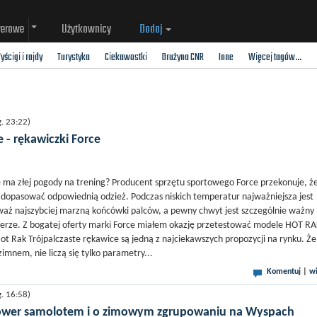
werowe
Użytkownicy
Dodaj
yścigi i rajdy
Turystyka
Ciekawostki
Drużyna CNR
Inne
Więcej tagów...
. 23:22)
 - rękawiczki Force
e ma złej pogody na trening? Producent sprzętu sportowego Force przekonuje, ż
dopasować odpowiednią odzież. Podczas niskich temperatur najważniejsza jest
waż najszybciej marzną końcówki palców, a pewny chwyt jest szczególnie ważny
erze. Z bogatej oferty marki Force miałem okazję przetestować modele HOT RA
t Rak Trójpalczaste rękawice są jedną z najciekawszych propozycji na rynku. Ż
zimnem, nie liczą się tylko parametry...
Komentuj
|
wi
. 16:58)
rower samolotem i o zimowym zgrupowaniu na Wyspach