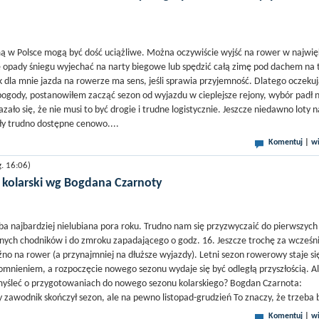
imą w Polsce mogą być dość uciążliwe. Można oczywiście wyjść na rower w najwię
 opady śniegu wyjechać na narty biegowe lub spędzić całą zimę pod dachem na 
ak dla mnie jazda na rowerze ma sens, jeśli sprawia przyjemność. Dlatego oczeku
ogody, postanowiłem zacząć sezon od wyjazdu w cieplejsze rejony, wybór padł 
ało się, że nie musi to być drogie i trudne logistycznie. Jeszcze niedawno loty n
ły trudno dostępne cenowo....
Komentuj
|
wi
. 16:06)
 kolarski wg Bogdana Czarnoty
ba najbardziej nielubiana pora roku. Trudno nam się przyzwyczaić do pierwszych
ych chodników i do zmroku zapadającego o godz. 16. Jeszcze trochę za wcześn
źno na rower (a przynajmniej na dłuższe wyjazdy). Letni sezon rowerowy staje si
mnieniem, a rozpoczęcie nowego sezonu wydaje się być odległą przyszłością. A
 myśleć o przygotowaniach do nowego sezonu kolarskiego? Bogdan Czarnota:
 zawodnik skończył sezon, ale na pewno listopad-grudzień To znaczy, że trzeba b
Komentuj
|
wi