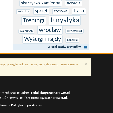
skarzysko-kamienna
slowacja
sprzęt
trasa
szosowe
sobotka
turystyka
Treningi
wroclaw
wrocławski
walbrzych
Wyścigi i rajdy
zdrowie
Więcej tagów artykułów
×
Twojej przeglądarki oznacza, że będą one umieszczane w
my zgłaszać na adres:
redakcja@czasnarower.pl
.
ystać z serwisu napisz:
pomoc@czasnarower.pl
.
lamin
/
Polityka prywatności
.