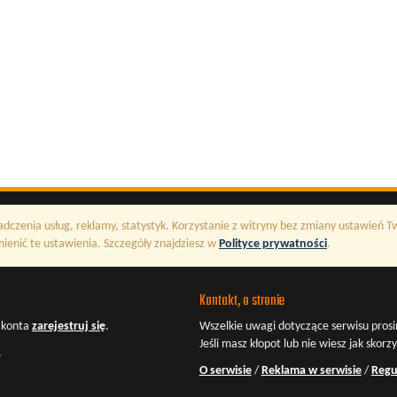
adczenia usług, reklamy, statystyk. Korzystanie z witryny bez zmiany ustawień 
enić te ustawienia. Szczegóły znajdziesz w
Polityce prywatności
.
Kontakt, o stronie
z konta
zarejestruj się
.
Wszelkie uwagi dotyczące serwisu prosi
Jeśli masz kłopot lub nie wiesz jak skorz
.
O serwisie
/
Reklama w serwisie
/
Regu