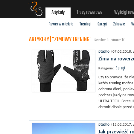
Artykuły
Trasy rowerowe
Wyścigi ro
Rower w mieście
Treningi
Sprzęt
Zdrowie
W
ARTYKUŁY | "ZIMOWY TRENING"
Rezultat: 6 - strona:
1
/1
ptacho
(07.02.2018, g
Zima na rowerze
Sprzęt
Kategoria:
Czy to prawda, że ni
każdy trening można 
ochrona dłoni, ponie
podczas jazdy na row
ULTRA TECH. Force Ho
chronić dłonie przed 
ptacho
(12.02.2017, g
Jak przewieźć 