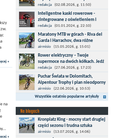
kolarska
redakcja
(02.08.2026, g. 11:50)
Tour de Pologne 2026 to jedno z
Inteligentne kaski rowerowe -
najbardziej prestiżowych wydarzeń
zintegrowane z oświetleniem i
kszy
sportowych w Polsce. wyścig zaliczany
kierunkowskazami
redakcja
(01.01.2024, g. 22:10)
tzw.
po raz 22. do prestiżowego cyklu UCI
Temat bezpieczeństwa jazdy wchodzi
Maratony MTB w górach - Riva del
jąc
World...
na nowy poziom. Do tej pory kask było
Garda i Harrachov, dwa różne
na
odpowiedzialny przede wszystkim za
wyzwania
airmisio
(15.05.2026, g. 15:01)
a
bezpieczeństwo rowerzysty, ochronę...
Maj to idealny czas, by z płaskich i
Rower elektryczny – Twoje
szybkich wyścigów przejść do znacznie
supermoce na dwóch kółkach. Jedź
ęcej »
bardziej ambitnych wyzwań, jakimi są
dalej,odkrywaj więcej
redakcja
(27.06.2026, g. 17:23)
górskie wyścigi MTB....
Marzenia o dalekich podróżach bez
Puchar Świata w Dolomitach,
ogromnego zmęczenia stają się
Alpentour Trophy i plan nieodporny
rzeczywistością dzięki nowoczesnym
na upadki
airmisio
(22.06.2026, g. 10:53)
technologiom ukrytym w
Czerwiec w moim planie oznaczał
Wszystkie ostatnio popularne artykuły
jednośladach....
wejście w najbardziej wymagający etap
ie na
i cel pierwszej części sezonu: Puchar
Na blogach
ę
Świata w maratonie MTB w
le
Kronplatz King - mocny start drugiej
Dolomitach...
części sezonu i trudna sztuka
y...
odpoczynku
airmisio
(13.07.2026, g. 14:06)
ęcej »