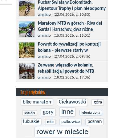
Kronplatz King, epicki MTB Maraton z
Puchar Świata w Dolomitach,
metą na 2275 m we włoskich Alpach –
Alpentour Trophy i plan nieodporny
łącznie 3000 metrów przewyższenia na
na upadki
airmisio
(22.06.2026, g. 10:53)
dystansie 60 km, ze...
Czerwiec w moim planie oznaczał
Maratony MTB w górach - Riva del
wejście w najbardziej wymagający etap
Garda i Harrachov, dwa różne
i cel pierwszej części sezonu: Puchar
wyzwania
airmisio
(15.05.2026, g. 15:01)
Świata w maratonie MTB w
Maj to idealny czas, by z płaskich i
Powrót do rywalizacji po kontuzji
Dolomitach...
szybkich wyścigów przejść do znacznie
kolana – pierwsze starty w
bardziej ambitnych wyzwań, jakimi są
maratonach MTB
airmisio
(27.04.2026, g. 09:46)
górskie wyścigi MTB....
Prawdziwym testem po kontuzji kolana
Zerwane więzadło w kolanie,
i uszkodzeniu więzadeł jest powrót do
rehabilitacja i powrót do MTB
sportowej rywalizacji. Podczas
W sporcie nie ma kalkulacji, niezależnie
airmisio
(18.02.2026, g. 17:06)
zawodów znikają bariery,...
od stopnia zaawansowania. Trenujesz,
startujesz w zawodach i chcesz po
Tagi artykułów
prostu oddać się grze, dać z siebie...
Ciekawostki
bike maraton
góra
inne
gory
jelenia gora
gorskie
lubuskie
poznan
polkowice
mtb
rower w mieście