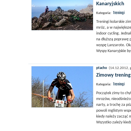
Kanaryjskich
Treningi
Kategoria:
Treningi kolarskie z
mróz, a w największe
indoor cycling. Jedn
na dłuższą poprawę p
wyspę Lanzarote. Okaz
Wyspy Kanaryjskie by
ptacho
(14.12.2012, g
Zimowy trening
Treningi
Kategoria:
Początek zimy to chy
mrozów, nieodśnieżon
narty, a trochę za pó
powoli mglistym wspo
kiedy należy zacząć
Wszystko zależy kiedy