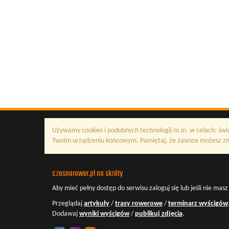
Używamy cookies i podobnych technologii m.in. w celach: świ
Twoim urządzeniu końcowym. Pamiętaj, że zawsze możesz zmi
czasnarower.pl na skróty
Aby mieć pełny dostęp do serwisu
zaloguj się
lub jeśli nie mas
Przeglądaj
artykuły
/
trasy rowerowe
/
terminarz wyścigów
Dodawaj
wyniki wyścigów
/
publikuj zdjęcia
.