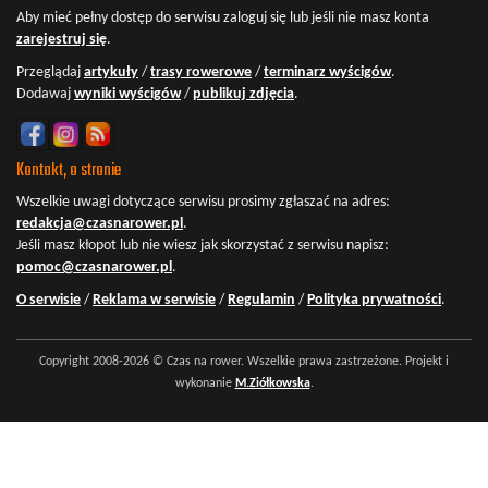
Aby mieć pełny dostęp do serwisu
zaloguj się
lub jeśli nie masz konta
zarejestruj się
.
Przeglądaj
artykuły
/
trasy rowerowe
/
terminarz wyścigów
.
Dodawaj
wyniki wyścigów
/
publikuj zdjęcia
.
Kontakt, o stronie
Wszelkie uwagi dotyczące serwisu prosimy zgłaszać na adres:
redakcja@czasnarower.pl
.
Jeśli masz kłopot lub nie wiesz jak skorzystać z serwisu napisz:
pomoc@czasnarower.pl
.
O serwisie
/
Reklama w serwisie
/
Regulamin
/
Polityka prywatności
.
Copyright 2008-2026 © Czas na rower. Wszelkie prawa zastrzeżone. Projekt i
wykonanie
M.Ziółkowska
.