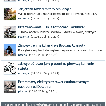
profesjonalni sportowcy są niezniszczalnymi herosami, że nie
redakcja
(06.11.2016, g. 09:26)
mają słabości. W...
Jak jeździć rowerem żeby schudnąć?
Wielu ludzi zmaga się z problemem kontroli wagi. Niektórzy
chcą jak najlepiej wyglądać w sezonie letnim, inni boją się
redakcja
(11.07.2023, g. 15:22)
konsekwencji...
Przetrenowanie – jak je rozpoznać i jak unikać
Doświadczeni lekarze sportowi, którzy w swojej praktyce
zawodowej prowadzili wielu amatorów i zawodników,...
redakcja
(29.03.2018, g. 20:39)
Zimowy trening kolarski wg Bogdana Czarnoty
Początek zimy to chyba najbardziej nielubiana pora roku. Trudno
nam się przyzwyczaić do pierwszych mrozów, nieodśnieżonych
ptacho
(14.12.2012, g. 16:06)
chodników i do zmroku...
Jak wybrać rower jako prezent na pierwszą komunię
świętą
Rowery nie są już tak popularnym prezentem komunijnym, jak
redakcja
(04.06.2024, g. 20:24)
jeszcze kilka lat temu. Coraz częściej stawia się na elektronikę
Przełomowy elektryczny rower z automatycznym
lub różne...
napędem od Decathlon
Moda na rowery elektryczne dynamicznie się rozwija. Klienci są
ptacho
(30.05.2024, g. 21:58)
gotowi zapłacić ponad 10 tys. złotych za jednoślad, który
wymaga użycia siły...
Komentarze do 'Jak przewieźć rower samolotem i o zimowym zgrupowaniu