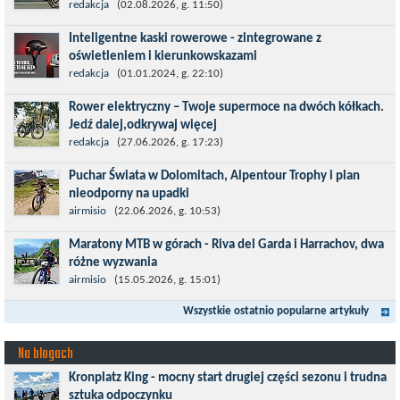
Tour de Pologne 2026 to jedno z najbardziej prestiżowych
redakcja
(02.08.2026, g. 11:50)
wydarzeń sportowych w Polsce. wyścig zaliczany po raz 22. do
Inteligentne kaski rowerowe - zintegrowane z
prestiżowego cyklu UCI World...
oświetleniem i kierunkowskazami
Temat bezpieczeństwa jazdy wchodzi na nowy poziom. Do tej
redakcja
(01.01.2024, g. 22:10)
pory kask było odpowiedzialny przede wszystkim za
Rower elektryczny – Twoje supermoce na dwóch kółkach.
bezpieczeństwo rowerzysty, ochronę...
Jedź dalej,odkrywaj więcej
Marzenia o dalekich podróżach bez ogromnego zmęczenia stają
redakcja
(27.06.2026, g. 17:23)
się rzeczywistością dzięki nowoczesnym technologiom ukrytym
Puchar Świata w Dolomitach, Alpentour Trophy i plan
w jednośladach....
nieodporny na upadki
Czerwiec w moim planie oznaczał wejście w najbardziej
airmisio
(22.06.2026, g. 10:53)
wymagający etap i cel pierwszej części sezonu: Puchar Świata w
Maratony MTB w górach - Riva del Garda i Harrachov, dwa
maratonie MTB w Dolomitach...
różne wyzwania
Maj to idealny czas, by z płaskich i szybkich wyścigów przejść do
airmisio
(15.05.2026, g. 15:01)
znacznie bardziej ambitnych wyzwań, jakimi są górskie wyścigi
Wszystkie ostatnio popularne artykuły
MTB....
Na blogach
Kronplatz King - mocny start drugiej części sezonu i trudna
sztuka odpoczynku