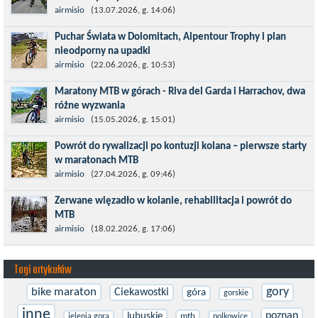
Kronplatz King, epicki MTB Maraton z metą na 2275 m we
airmisio
(13.07.2026, g. 14:06)
włoskich Alpach – łącznie 3000 metrów przewyższenia na
Puchar Świata w Dolomitach, Alpentour Trophy i plan
dystansie 60 km, ze...
nieodporny na upadki
Czerwiec w moim planie oznaczał wejście w najbardziej
airmisio
(22.06.2026, g. 10:53)
wymagający etap i cel pierwszej części sezonu: Puchar Świata w
Maratony MTB w górach - Riva del Garda i Harrachov, dwa
maratonie MTB w Dolomitach...
różne wyzwania
Maj to idealny czas, by z płaskich i szybkich wyścigów przejść do
airmisio
(15.05.2026, g. 15:01)
znacznie bardziej ambitnych wyzwań, jakimi są górskie wyścigi
Powrót do rywalizacji po kontuzji kolana – pierwsze starty
MTB....
w maratonach MTB
Prawdziwym testem po kontuzji kolana i uszkodzeniu więzadeł
airmisio
(27.04.2026, g. 09:46)
jest powrót do sportowej rywalizacji. Podczas zawodów znikają
Zerwane więzadło w kolanie, rehabilitacja i powrót do
bariery,...
MTB
W sporcie nie ma kalkulacji, niezależnie od stopnia
airmisio
(18.02.2026, g. 17:06)
zaawansowania. Trenujesz, startujesz w zawodach i chcesz po
prostu oddać się grze, dać z siebie...
Tagi artykułów
gory
bike maraton
Ciekawostki
góra
gorskie
inne
poznan
lubuskie
mtb
jelenia gora
polkowice