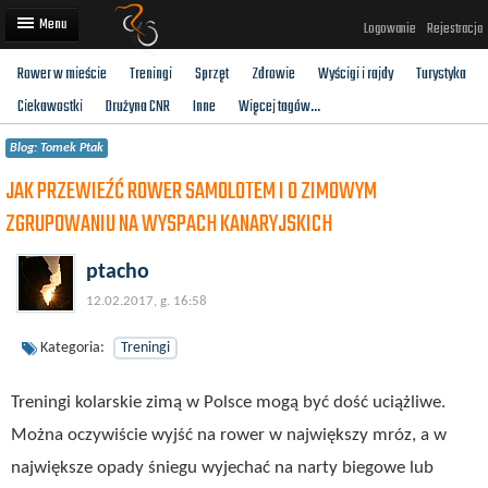
Logowanie
Rejestracja
Rower w mieście
Treningi
Sprzęt
Zdrowie
Wyścigi i rajdy
Turystyka
Artykuły
Ciekawostki
Drużyna CNR
Inne
Więcej tagów...
Trasy rowerowe
Blog: Tomek Ptak
Wyścigi rowerowe
JAK PRZEWIEŹĆ ROWER SAMOLOTEM I O ZIMOWYM
ZGRUPOWANIU NA WYSPACH KANARYJSKICH
Użytkownicy
Dodaj
ptacho
12.02.2017, g. 16:58
Kategoria:
Treningi
Treningi kolarskie zimą w Polsce mogą być dość uciążliwe.
Można oczywiście wyjść na rower w największy mróz, a w
największe opady śniegu wyjechać na narty biegowe lub