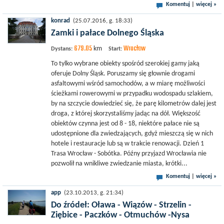
Komentuj
|
więcej »
konrad
(25.07.2016, g. 18:33)
Zamki i pałace Dolnego Śląska
679.05
Wrocław
km
Dystans:
Start:
To tylko wybrane obiekty spośród szerokiej gamy jaką
oferuje Dolny Śląsk. Poruszamy się głownie drogami
asfaltowymi wśród samochodów, a w miarę możliwości
ścieżkami rowerowymi w przypadku wodospadu szlakiem,
by na szczycie dowiedzieć się, że parę kilometrów dalej jest
droga, z której skorzystaliśmy jadąc na dół. Większość
obiektów czynna jest od 8 - 18, niektóre pałace nie są
udostępnione dla zwiedzających, gdyż mieszczą się w nich
hotele i restauracje lub są w trakcie renowacji. Dzień 1
Trasa Wrocław - Sobótka. Późny przyjazd Wrocławia nie
pozwolił na wnikliwe zwiedzanie miasta, krótki...
Komentuj
|
więcej »
app
(23.10.2013, g. 21:34)
Do źródeł: Oława - Wiązów - Strzelin -
Ziębice - Paczków - Otmuchów -Nysa