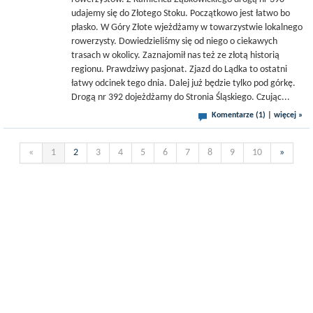
udajemy się do Złotego Stoku. Początkowo jest łatwo bo
płasko. W Góry Złote wjeżdżamy w towarzystwie lokalnego
rowerzysty. Dowiedzieliśmy się od niego o ciekawych
trasach w okolicy. Zaznajomił nas też ze złotą historią
regionu. Prawdziwy pasjonat. Zjazd do Lądka to ostatni
łatwy odcinek tego dnia. Dalej już będzie tylko pod górkę.
Drogą nr 392 dojeżdżamy do Stronia Śląskiego. Czując...
Komentarze (1)
|
więcej »
«
1
2
3
4
5
6
7
8
9
10
»