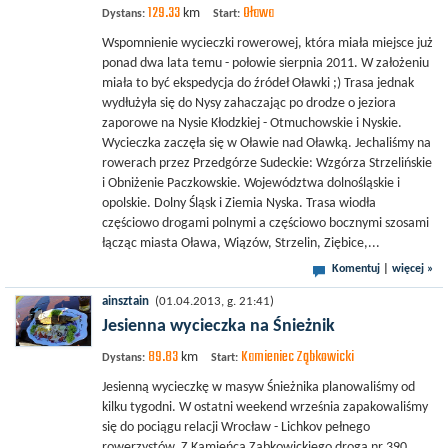
129.33
Oława
km
Dystans:
Start:
Wspomnienie wycieczki rowerowej, która miała miejsce już
ponad dwa lata temu - połowie sierpnia 2011. W założeniu
miała to być ekspedycja do źródeł Oławki ;) Trasa jednak
wydłużyła się do Nysy zahaczając po drodze o jeziora
zaporowe na Nysie Kłodzkiej - Otmuchowskie i Nyskie.
Wycieczka zaczęła się w Oławie nad Oławką. Jechaliśmy na
rowerach przez Przedgórze Sudeckie: Wzgórza Strzelińskie
i Obniżenie Paczkowskie. Województwa dolnośląskie i
opolskie. Dolny Śląsk i Ziemia Nyska. Trasa wiodła
częściowo drogami polnymi a częściowo bocznymi szosami
łącząc miasta Oława, Wiązów, Strzelin, Ziębice,...
Komentuj
|
więcej »
ainsztain
(01.04.2013, g. 21:41)
Jesienna wycieczka na Śnieżnik
89.83
Kamieniec Ząbkowicki
km
Dystans:
Start:
Jesienną wycieczkę w masyw Śnieżnika planowaliśmy od
kilku tygodni. W ostatni weekend września zapakowaliśmy
się do pociągu relacji Wrocław - Lichkov pełnego
rowerzystów. Z Kamieńca Ząbkowickiego drogą nr 390