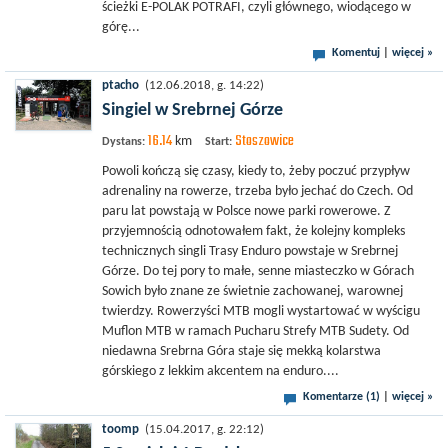
ścieżki E-POLAK POTRAFI, czyli głównego, wiodącego w
górę...
Komentuj
|
więcej »
ptacho
(12.06.2018, g. 14:22)
Singiel w Srebrnej Górze
16.14
Stoszowice
km
Dystans:
Start:
Powoli kończą się czasy, kiedy to, żeby poczuć przypływ
adrenaliny na rowerze, trzeba było jechać do Czech. Od
paru lat powstają w Polsce nowe parki rowerowe. Z
przyjemnością odnotowałem fakt, że kolejny kompleks
technicznych singli Trasy Enduro powstaje w Srebrnej
Górze. Do tej pory to małe, senne miasteczko w Górach
Sowich było znane ze świetnie zachowanej, warownej
twierdzy. Rowerzyści MTB mogli wystartować w wyścigu
Muflon MTB w ramach Pucharu Strefy MTB Sudety. Od
niedawna Srebrna Góra staje się mekką kolarstwa
górskiego z lekkim akcentem na enduro....
Komentarze (1)
|
więcej »
toomp
(15.04.2017, g. 22:12)