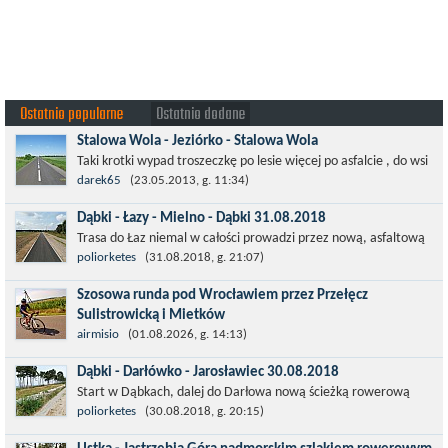
Ostatnio popularne
Ostatnio dodane
Stalowa Wola - Jeziórko - Stalowa Wola
Taki krotki wypad troszeczkę po lesie więcej po asfalcie , do wsi
której już nie ma , kopalni siarki również nie ma , a ci co
darek65
(23.05.2013, g. 11:34)
pamiętają okres...
Dąbki - Łazy - Mielno - Dąbki 31.08.2018
Trasa do Łaz niemal w całości prowadzi przez nową, asfaltową
ścieżkę rowerową (od Dąbek do Iwięcina wzdłuż drogi 203).
poliorketes
(31.08.2018, g. 21:07)
Niestety jest to trasa nie...
Szosowa runda pod Wrocławiem przez Przełęcz
Sulistrowicką i Mietków
Łatwa, szosowa runda pod Wrocławiem, raczej płaska z jednym
airmisio
(01.08.2026, g. 14:13)
małym podjazdem na Przełęcz Sulistrowicką od strony Olesznej.
Dąbki - Darłówko - Jarosławiec 30.08.2018
To trasa idealna na...
Start w Dąbkach, dalej do Darłowa nową ścieżką rowerową
(niekiedy pieszo-rowerową), gdzie na pierwszym rondzie zjazd
poliorketes
(30.08.2018, g. 20:15)
w stronę Darłówka Zachodniego....