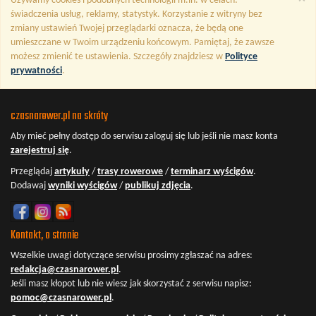
Używamy cookies i podobnych technologii m.in. w celach:
świadczenia usług, reklamy, statystyk. Korzystanie z witryny bez
zmiany ustawień Twojej przeglądarki oznacza, że będą one
umieszczane w Twoim urządzeniu końcowym. Pamiętaj, że zawsze
możesz zmienić te ustawienia. Szczegóły znajdziesz w
Polityce
prywatności
.
czasnarower.pl na skróty
Aby mieć pełny dostęp do serwisu
zaloguj się
lub jeśli nie masz konta
zarejestruj się
.
Przeglądaj
artykuły
/
trasy rowerowe
/
terminarz wyścigów
.
Dodawaj
wyniki wyścigów
/
publikuj zdjęcia
.
Kontakt, o stronie
Wszelkie uwagi dotyczące serwisu prosimy zgłaszać na adres:
redakcja@czasnarower.pl
.
Jeśli masz kłopot lub nie wiesz jak skorzystać z serwisu napisz:
pomoc@czasnarower.pl
.