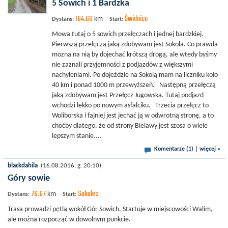
5 Sowich i 1 Bardzka
164.68
Świdnica
km
Dystans:
Start:
Mowa tutaj o 5 sowich przełęczach i jednej bardzkiej.
Pierwszą przełęczą jaką zdobywam jest Sokola. Co prawda
mozna na nią by dojechać krótszą drogą, ale wtedy byśmy
nie zaznali przyjemności z podjazdów z większymi
nachyleniami. Po dojeździe na Sokolą mam na liczniku koło
40 km i ponad 1000 m przewyższeń. Następną przełęczą
jaką zdobywam jest Przełęcz Jugowska. Tutaj podjazd
wchodzi lekko po nowym asfalciku. Trzecia przełęcz to
Woliborska i fajniej jest jechać ją w odwrotną stronę, a to
choćby dlatego, że od strony Bielawy jest szosa o wiele
lepszym stanie....
Komentarze (1)
|
więcej »
blackdahila
(16.08.2016, g. 20:10)
Góry sowie
76.67
Sokolec
km
Dystans:
Start:
Trasa prowadzi pętlą wokół Gór Sowich. Startuje w miejscowości Walim,
ale można rozpocząć w dowolnym punkcie.