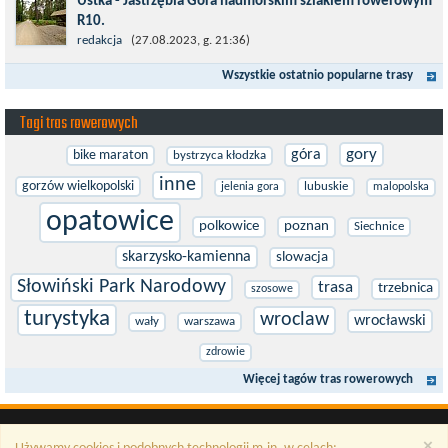
Ustka - Jastrzębia Góra nadmorskim szlakiem rowerowym
R10.
Międzynarodowy Szlak Rowerowy R-10, jest częścią sieci
redakcja
(27.08.2023, g. 21:36)
EuroVelo. Prowadzi wzdłuż brzegu dookoła Morza Bałtyckiego.
Wszystkie ostatnio popularne trasy
Trasa liczy w sumie ponad 8500...
Tagi tras rowerowych
gory
góra
bike maraton
bystrzyca kłodzka
inne
gorzów wielkopolski
lubuskie
jelenia gora
malopolska
opatowice
polkowice
poznan
Siechnice
skarzysko-kamienna
slowacja
Słowiński Park Narodowy
trasa
trzebnica
szosowe
turystyka
wroclaw
wrocławski
wały
warszawa
zdrowie
Więcej tagów tras rowerowych
×