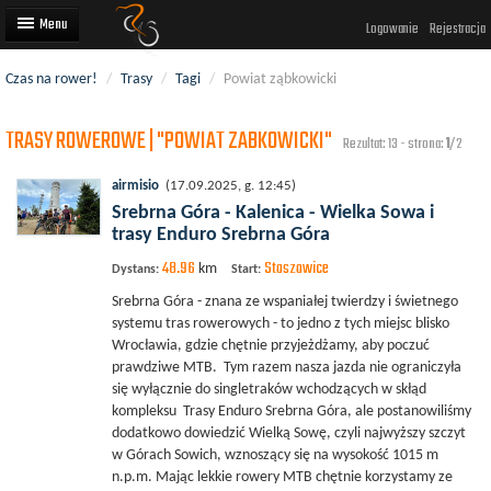
Logowanie
Rejestracja
Czas na rower!
/
Trasy
/
Tagi
/
Powiat ząbkowicki
Artykuły
TRASY ROWEROWE | "POWIAT ZABKOWICKI"
Trasy rowerowe
Rezultat: 13 - strona:
1
/2
Wyścigi rowerowe
airmisio
(17.09.2025, g. 12:45)
Srebrna Góra - Kalenica - Wielka Sowa i
Użytkownicy
trasy Enduro Srebrna Góra
48.96
Stoszowice
Dodaj
km
Dystans:
Start:
Srebrna Góra - znana ze wspaniałej twierdzy i świetnego
systemu tras rowerowych - to jedno z tych miejsc blisko
Wrocławia, gdzie chętnie przyjeżdżamy, aby poczuć
prawdziwe MTB. Tym razem nasza jazda nie ograniczyła
się wyłącznie do singletraków wchodzących w skłąd
kompleksu Trasy Enduro Srebrna Góra, ale postanowiliśmy
dodatkowo dowiedzić Wielką Sowę, czyli najwyższy szczyt
w Górach Sowich, wznoszący się na wysokość 1015 m
n.p.m. Mając lekkie rowery MTB chętnie korzystamy ze