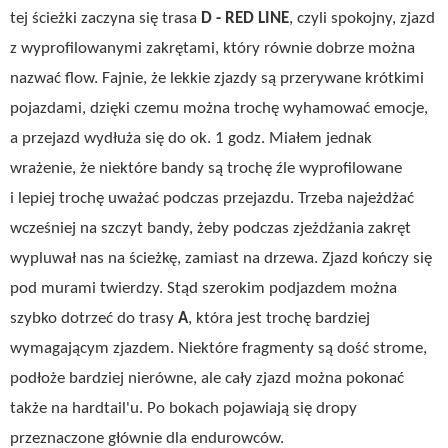
tej ścieżki zaczyna się trasa
D - RED LINE
, czyli spokojny, zjazd
z wyprofilowanymi zakrętami, który równie dobrze można
nazwać flow. Fajnie, że lekkie zjazdy są przerywane krótkimi
pojazdami, dzięki czemu można trochę wyhamować emocje,
a przejazd wydłuża się do ok. 1 godz. Miałem jednak
wrażenie, że niektóre bandy są trochę źle wyprofilowane
i lepiej trochę uważać podczas przejazdu. Trzeba najeżdżać
wcześniej na szczyt bandy, żeby podczas zjeżdżania zakręt
wypluwał nas na ścieżkę, zamiast na drzewa. Zjazd kończy się
pod murami twierdzy. Stąd szerokim podjazdem można
szybko dotrzeć do trasy
A
, która jest trochę bardziej
wymagającym zjazdem. Niektóre fragmenty są dość strome,
podłoże bardziej nierówne, ale cały zjazd można pokonać
także na hardtail'u. Po bokach pojawiają się dropy
przeznaczone głównie dla endurowców.