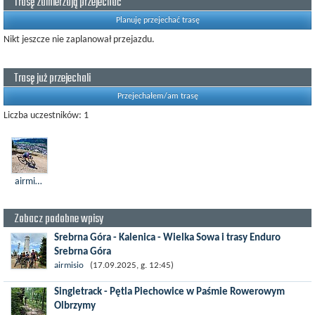
Trasę zamierzają przejechać
Planuję przejechać trasę
Nikt jeszcze nie zaplanował przejazdu.
Trasę już przejechali
Przejechałem/am trasę
Liczba uczestników: 1
airmisio
Zobacz podobne wpisy
Srebrna Góra - Kalenica - Wielka Sowa i trasy Enduro
Srebrna Góra
Srebrna Góra - znana ze wspaniałej twierdzy i świetnego
airmisio
(17.09.2025, g. 12:45)
systemu tras rowerowych - to jedno z tych miejsc blisko
Singletrack - Pętla Piechowice w Paśmie Rowerowym
Wrocławia, gdzie...
Olbrzymy