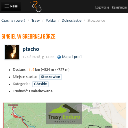
Logowanie
Rejestracja
Czas na rower!
/
Trasy
/
Polska
/
Dolnośląskie
/
Stoszowice
Artykuły
SINGIEL W SREBRNEJ GÓRZE
Trasy rowerowe
Wyścigi rowerowe
ptacho
Mapa i profil
12.06.2018, g. 14:22
Użytkownicy
16.14
Dodaj
Dystans:
km
(+534 m / -727 m)
Miejsce startu:
Stoszowice
Kategoria:
Górskie
Trudność:
Umiarkowana