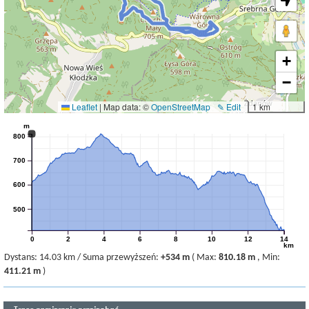
+
−
Leaflet
|
Map data: ©
OpenStreetMap
✎ Edit
1 km
m
800
700
600
500
0
2
4
6
8
10
12
14
km
Dystans:
14.03 km
/
Suma przewyższeń:
+534 m
(
Max:
810.18 m
,
Min:
411.21 m
)