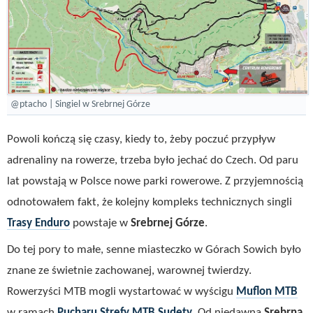
@ptacho | Singiel w Srebrnej Górze
Powoli kończą się czasy, kiedy to, żeby poczuć przypływ
adrenaliny na rowerze, trzeba było jechać do Czech. Od paru
lat powstają w Polsce nowe parki rowerowe. Z przyjemnością
odnotowałem fakt, że kolejny kompleks technicznych singli
Trasy Enduro
powstaje w
Srebrnej Górze
.
Do tej pory to małe, senne miasteczko w Górach Sowich było
znane ze świetnie zachowanej, warownej twierdzy.
Rowerzyści MTB mogli wystartować w wyścigu
Muflon MTB
w ramach
Pucharu Strefy MTB Sudety
. Od niedawna
Srebrna