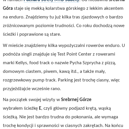
Góra
staje się mekką kolarstwa górskiego z lekkim akcentem
na enduro. Znajdziemy tu już kilka tras zjazdowych o bardzo
zróżnicowanym poziomie trudności. Co roku dochodzą nowe
ścieżki i poprawione są stare.
W mieście znajdziemy kilka wypożyczalni rowerów enduro. U
podnóża singli znajduje się Test Point Center z rowerami
marki Kellys, food track o nazwie Pycha Szprycha z pizzą,
domowym ciastem, piwem, kawą itd., a także mały,
rozgrzewkowy pump track. Parking jest trochę ciasny, więc
przyjeżdżajcie wcześnie rano.
Na początek swojej wizyty w
Srebrnej Górze
wybrałem ścieżkę
E
, czyli główny podjazd krętą, wąską
ścieżką. Nie jest bardzo trudna do pokonania, ale wymaga
trochę kondycji i sprawności w ciasnych zakrętach. Na końcu