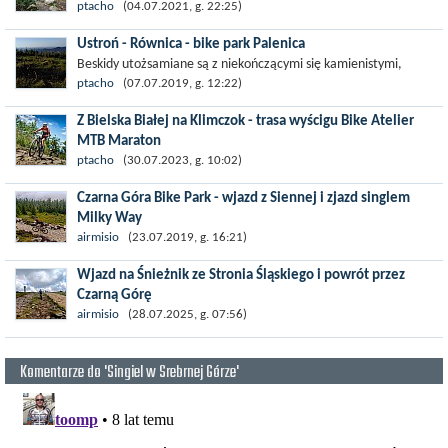
Pętla Piechowice poprowadzona jest w stronę Michałowic i
ptacho
(04.07.2021, g. 22:25)
składa się z następujących odcinków:
Ustroń - Równica - bike park Palenica
"Rokitnik", Leszy, Skarbek , Zmora . Rokitnik i...
Beskidy utożsamiane są z niekończącymi się kamienistymi,
górskimi ścieżkami. Wiele szlaków jest niemal niedostępnych dla
ptacho
(07.07.2019, g. 12:22)
rowerzytów ze względu na...
Z Bielska Białej na Klimczok - trasa wyścigu Bike Atelier
MTB Maraton
Bielsko-Biała to miasto dla szukających wyjątkowego klimatu,
ptacho
(30.07.2023, g. 10:02)
nieco więcej spokoju i bliskości gór. Miasto leży u stóp Beskidu...
Czarna Góra Bike Park - wjazd z Siennej i zjazd singlem
Milky Way
Czarna Góra Bike Park położony w Kotlinie Kłodzkiej blisko
airmisio
(23.07.2019, g. 16:21)
Masywu Śnieżnika znany jest głównie z tras typu downhill i
Wjazd na Śnieżnik ze Stronia Śląskiego i powrót przez
enduro, ale...
Czarną Górę
Głównym celem trasy był położony w Sudetach Wschodnich i
airmisio
(28.07.2025, g. 07:56)
wznoszący się na wysokość 1425 m n.p.m. Śnieżnik. Przy okazji
wpadliśmy na...
Komentarze do 'Singiel w Srebrnej Górze'