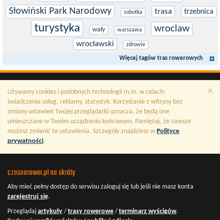
Słowiński Park Narodowy
trasa
trzebnica
sobotka
turystyka
wroclaw
wały
warszawa
wrocławski
zdrowie
Więcej tagów tras rowerowych
×
Używamy cookies i podobnych technologii m.in. w celach:
świadczenia usług, reklamy, statystyk. Korzystanie z witryny bez
zmiany ustawień Twojej przeglądarki oznacza, że będą one
umieszczane w Twoim urządzeniu końcowym. Pamiętaj, że zawsze
możesz zmienić te ustawienia. Szczegóły znajdziesz w
Polityce
prywatności
.
czasnarower.pl na skróty
Aby mieć pełny dostęp do serwisu
zaloguj się
lub jeśli nie masz konta
zarejestruj się
.
Przeglądaj
artykuły
/
trasy rowerowe
/
terminarz wyścigów
.