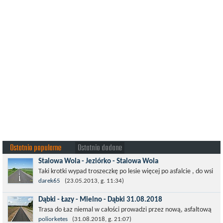
Ostatnio popularne
Ostatnio dodane
Stalowa Wola - Jeziórko - Stalowa Wola
Taki krotki wypad troszeczkę po lesie więcej po asfalcie , do wsi
której już nie ma , kopalni siarki również nie ma , a ci co
darek65
(23.05.2013, g. 11:34)
pamiętają okres...
Dąbki - Łazy - Mielno - Dąbki 31.08.2018
Trasa do Łaz niemal w całości prowadzi przez nową, asfaltową
ścieżkę rowerową (od Dąbek do Iwięcina wzdłuż drogi 203).
poliorketes
(31.08.2018, g. 21:07)