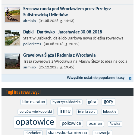
Niestety jest to trasa nie...
Szosowa runda pod Wrocławiem przez Przełęcz
Sulistrowicką i Mietków
Łatwa, szosowa runda pod Wrocławiem, raczej płaska z jednym
airmisio
(01.08.2026, g. 14:13)
małym podjazdem na Przełęcz Sulistrowicką od strony Olesznej.
Dąbki - Darłówko - Jarosławiec 30.08.2018
To trasa idealna na...
Start w Dąbkach, dalej do Darłowa nową ścieżką rowerową
(niekiedy pieszo-rowerową), gdzie na pierwszym rondzie zjazd
poliorketes
(30.08.2018, g. 20:15)
w stronę Darłówka Zachodniego....
Gravelowa Ślęża i Radunia z Wrocławia
Trasa rowerowa z Wrocławia na Masyw Ślęży to idealna opcja
na rower przełajowy (lub gravelowy). Zimą, kiedy nie ma śniegu,
airmisio
(25.12.2025, g. 19:45)
a temperatura jest...
Wszystkie ostatnio popularne trasy
Tagi tras rowerowych
gory
bike maraton
góra
bystrzyca kłodzka
inne
gorzów wielkopolski
lubuskie
jelenia gora
opatowice
polkowice
poznan
Rawicz
skarzysko-kamienna
slowacja
Siechnice