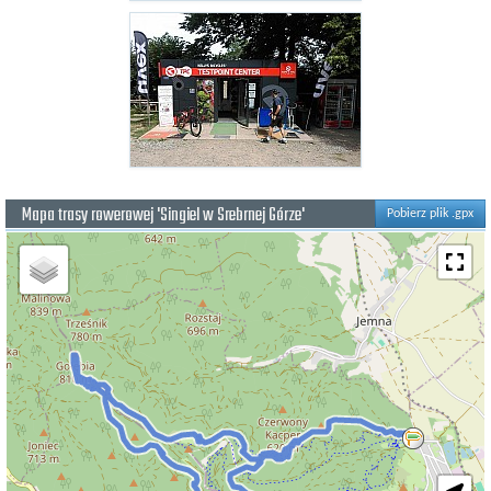
Mapa trasy rowerowej 'Singiel w Srebrnej Górze'
Pobierz plik .gpx