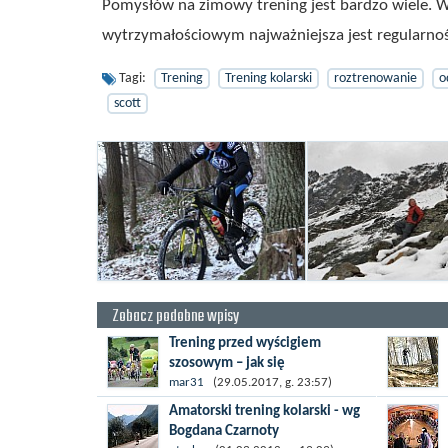
Pomysłów na zimowy trening jest bardzo wiele. W
wytrzymałościowym najważniejsza jest regularnoś
Tagi:
Trening
Trening kolarski
roztrenowanie
o
scott
Zobacz podobne wpisy
Trening przed wyścigiem
szosowym – jak się
przygotować?
mar31
(29.05.2017, g. 23:57)
Małymi krokami zbliża się kolejny
Amatorski trening kolarski - wg
wyścig Tour de Pologne dla
Bogdana Czarnoty
amatorów. Już 4 sierpnia w 8 edycji