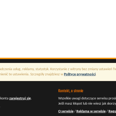
adczenia usług, reklamy, statystyk. Korzystanie z witryny bez zmiany ustawień 
enić te ustawienia. Szczegóły znajdziesz w
Polityce prywatności
.
Kontakt, o stronie
z konta
zarejestruj się
.
Wszelkie uwagi dotyczące serwisu prosi
Jeśli masz kłopot lub nie wiesz jak skorz
.
O serwisie
/
Reklama w serwisie
/
Regu