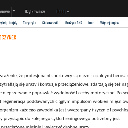
werowe
Użytkownicy
Dodaj
yścigi i rajdy
Turystyka
Ciekawostki
Drużyna CNR
Inne
Więcej tagów...
POCZYNEK
wrażenie, że profesjonalni sportowcy są niezniszczalnymi herosa
ytrafiają się urazy i kontuzje przeciążeniowe, zdarzają się też na
ie nieprzerwanie poprawiać wydolność i cechy motoryczne. Po ser
est regeneracja poddawanych ciągłym impulsom włókien mięśniow
rganizm każdego zawodnika jest wyczerpany fizycznie i psychicz
by przystąpić do kolejnego cyklu treningowego potrzebny jest
przeciążone mięśnie i wyleczyć drobne urazy.