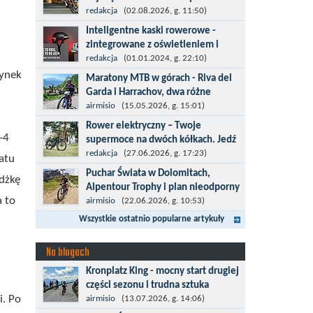
kolarska
redakcja
(02.08.2026, g. 11:50)
Tour de Pologne 2026 to jedno z
Inteligentne kaski rowerowe -
najbardziej prestiżowych wydarzeń
zintegrowane z oświetleniem i
sportowych w Polsce. wyścig zaliczany
kierunkowskazami
redakcja
(01.01.2024, g. 22:10)
po raz 22. do prestiżowego cyklu UCI
Temat bezpieczeństwa jazdy wchodzi
zynek
Maratony MTB w górach - Riva del
World...
na nowy poziom. Do tej pory kask było
Garda i Harrachov, dwa różne
odpowiedzialny przede wszystkim za
wyzwania
airmisio
(15.05.2026, g. 15:01)
bezpieczeństwo rowerzysty, ochronę...
Maj to idealny czas, by z płaskich i
Rower elektryczny – Twoje
szybkich wyścigów przejść do znacznie
-4
supermoce na dwóch kółkach. Jedź
bardziej ambitnych wyzwań, jakimi są
dalej,odkrywaj więcej
redakcja
(27.06.2026, g. 17:23)
atu
górskie wyścigi MTB....
Marzenia o dalekich podróżach bez
Puchar Świata w Dolomitach,
dżkę
ogromnego zmęczenia stają się
Alpentour Trophy i plan nieodporny
rzeczywistością dzięki nowoczesnym
a to
na upadki
airmisio
(22.06.2026, g. 10:53)
technologiom ukrytym w
Czerwiec w moim planie oznaczał
Wszystkie ostatnio popularne artykuły
jednośladach....
wejście w najbardziej wymagający etap
i cel pierwszej części sezonu: Puchar
Na blogach
Świata w maratonie MTB w
Kronplatz King - mocny start drugiej
Dolomitach...
części sezonu i trudna sztuka
i. Po
odpoczynku
airmisio
(13.07.2026, g. 14:06)