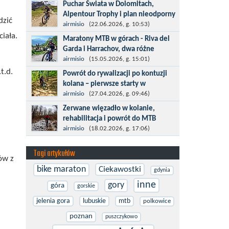
Kronplatz King, epicki MTB Maraton z
Puchar Świata w Dolomitach,
metą na 2275 m we włoskich Alpach –
Alpentour Trophy i plan nieodporny
dzić
łącznie 3000 metrów przewyższenia na
na upadki
airmisio
(22.06.2026, g. 10:53)
dystansie 60 km, ze...
Czerwiec w moim planie oznaczał
iała.
Maratony MTB w górach - Riva del
wejście w najbardziej wymagający etap
Garda i Harrachov, dwa różne
i cel pierwszej części sezonu: Puchar
wyzwania
airmisio
(15.05.2026, g. 15:01)
Świata w maratonie MTB w
Maj to idealny czas, by z płaskich i
t.d.
Powrót do rywalizacji po kontuzji
Dolomitach...
szybkich wyścigów przejść do znacznie
kolana – pierwsze starty w
bardziej ambitnych wyzwań, jakimi są
maratonach MTB
airmisio
(27.04.2026, g. 09:46)
górskie wyścigi MTB....
Prawdziwym testem po kontuzji kolana
Zerwane więzadło w kolanie,
i uszkodzeniu więzadeł jest powrót do
rehabilitacja i powrót do MTB
sportowej rywalizacji. Podczas
W sporcie nie ma kalkulacji, niezależnie
airmisio
(18.02.2026, g. 17:06)
zawodów znikają bariery,...
od stopnia zaawansowania. Trenujesz,
startujesz w zawodach i chcesz po
Tagi artykułów
ów z
prostu oddać się grze, dać z siebie...
bike maraton
Ciekawostki
gdynia
inne
gory
góra
gorskie
jelenia gora
lubuskie
mtb
polkowice
poznan
puszczykowo