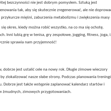
itej bezczynności nie jest dobrym pomysłem. Sztuką jest
enowania tak, aby się skutecznie zregenerować, ale nie doprowa
przykurcze mięśni, zaburzenia metabolizmu i zwiększenia masy c
 się okres, kiedy można robić wszystko, na co ma się ochotę.
. Inni lubią grę w tenisa, gry zespołowe, jogging, fitness, joga, i.
ktycznie sprawia nam przyjemność!
 dobrze jest ustalić cele na nowy rok. Długie zimowe wieczory
by zlokalizować nasze słabe strony. Podczas planowania trening
u. Dobrze jest także wstępnie zaplanować kalendarz startów i
a w żmudnych, zimowych przygotowaniach.