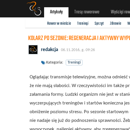
Artykuły
Trasy rowerowe
Wyścigi ro
Rower w mieście
Treningi
Sprzęt
Zdrowie
W
KOLARZ PO SEZONIE: REGENERACJA I AKTYWNY WY
redakcja
06.11.2016, g. 09:26
Kategoria:
Treningi
Oglądając transmisje telewizyjne, można odnieść 
że nie mają słabości. W rzeczywistości im także prz
załamania formy. Ludzki organizm nie jest w stan
wyczerpujących treningów i startów konieczna j
obniżenie poziomu stresu. Po sezonie startowym o
nie nadaje się już do podnoszenia sprawności. Że
wypoczynek, najlepiej aktywny, aby zregenerować 