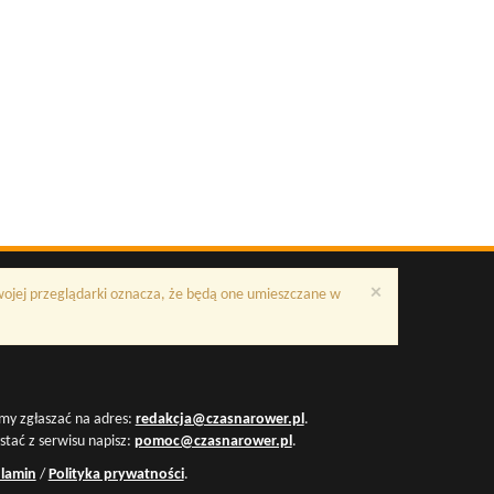
×
Twojej przeglądarki oznacza, że będą one umieszczane w
my zgłaszać na adres:
redakcja@czasnarower.pl
.
ystać z serwisu napisz:
pomoc@czasnarower.pl
.
lamin
/
Polityka prywatności
.