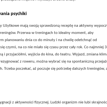
ania psychiki
dy Użytkowe mają swoją sprawdzoną receptę na aktywny wypoc
 treningów. Przerwa w treningach to idealny moment, aby
ym planowaniu dnia co do minuty i na chwilę odetchnąć od
ię czymś, na co nie miało się czasu przez cały rok. Co najmniej 3
 i przyjaciółmi, wyjścia do kina, do teatru. Wyjazd, zmiana klim
 rezygnować z roweru, można wybrać się na spontaniczną przejaż
 Trzeba poczekać, aż poczuje się potrzebę dalszych treningów, 
nacji z aktywności fizycznej. Ludzki organizm nie lubi skrajnośc