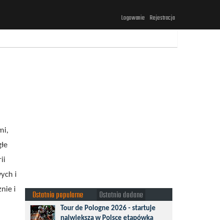
Logowanie
Rejestracja
mi,
głe
ii
ych i
nie i
Ostatnio popularne
Ostatnio dodane
Tour de Pologne 2026 - startuje
największa w Polsce etapówka