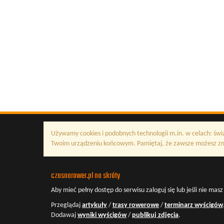
Używamy cookies i podobnych technologii m.in. w celach: świ
Twoim urządzeniu końcowym. Pamiętaj, że zawsze możesz zmi
czasnarower.pl na skróty
Aby mieć pełny dostęp do serwisu
zaloguj się
lub jeśli nie mas
Przeglądaj
artykuły
/
trasy rowerowe
/
terminarz wyścigów
Dodawaj
wyniki wyścigów
/
publikuj zdjęcia
.