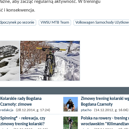
ażne, aby zacząć regularną aktywność. W treningu
ć i konsekwencja.
dpoczynek po sezonie
VWSU MTB Team
Volkswagen Samochody Użytkow
Kolarskie rady Bogdana
Zimowy trening kolarski w
Czarnoty: zimowe
Bogdana Czarnoty
przygotowania - waga i cel
Początek zimy to chyba najba
redakcja
(28.12.2014, g. 17:24)
ptacho
(14.12.2012, g. 16:06)
Zima to najwyższy czas, aby
nielubiana pora roku. Trudno
Spinning® - rekreacja, czy
Polska na rowery - trening 
rozpocząć przygotowania do
się przyzwyczaić do pierwszy
zimowy trening kolarski?
wrocławskim "Kilimandżar
kolejnego kolarskiego sezonu.
mrozów, nieodśnieżonych