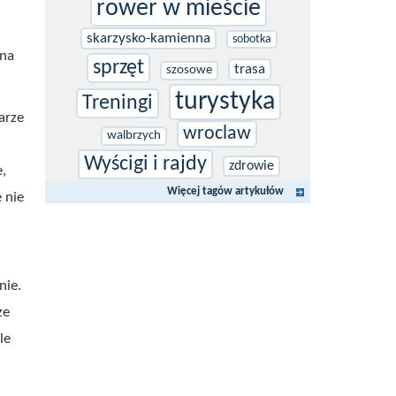
rower w mieście
skarzysko-kamienna
sobotka
 na
sprzęt
trasa
szosowe
turystyka
Treningi
arze
wroclaw
walbrzych
Wyścigi i rajdy
zdrowie
,
Więcej tagów artykułów
 nie
nie.
ze
le