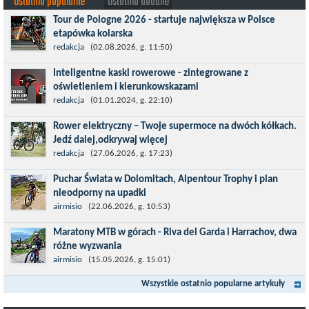
Ostatnio popularne
Ostatnio dodane
Tour de Pologne 2026 - startuje największa w Polsce
etapówka kolarska
Tour de Pologne 2026 to jedno z najbardziej prestiżowych
redakcja
(02.08.2026, g. 11:50)
wydarzeń sportowych w Polsce. wyścig zaliczany po raz 22. do
Inteligentne kaski rowerowe - zintegrowane z
prestiżowego cyklu UCI World...
oświetleniem i kierunkowskazami
Temat bezpieczeństwa jazdy wchodzi na nowy poziom. Do tej
redakcja
(01.01.2024, g. 22:10)
pory kask było odpowiedzialny przede wszystkim za
Rower elektryczny – Twoje supermoce na dwóch kółkach.
bezpieczeństwo rowerzysty, ochronę...
Jedź dalej,odkrywaj więcej
Marzenia o dalekich podróżach bez ogromnego zmęczenia stają
redakcja
(27.06.2026, g. 17:23)
się rzeczywistością dzięki nowoczesnym technologiom ukrytym
Puchar Świata w Dolomitach, Alpentour Trophy i plan
w jednośladach....
nieodporny na upadki
Czerwiec w moim planie oznaczał wejście w najbardziej
airmisio
(22.06.2026, g. 10:53)
wymagający etap i cel pierwszej części sezonu: Puchar Świata w
Maratony MTB w górach - Riva del Garda i Harrachov, dwa
maratonie MTB w Dolomitach...
różne wyzwania
Maj to idealny czas, by z płaskich i szybkich wyścigów przejść do
airmisio
(15.05.2026, g. 15:01)
znacznie bardziej ambitnych wyzwań, jakimi są górskie wyścigi
Wszystkie ostatnio popularne artykuły
MTB....