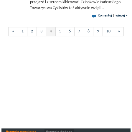
przejazd i z sercem kibicować. Członkowie Łańcuckiego
Towarzystwa Cyklistów też aktywnie wzięli...
Komentuj
|
więcej »
«
1
2
3
4
5
6
7
8
9
10
»