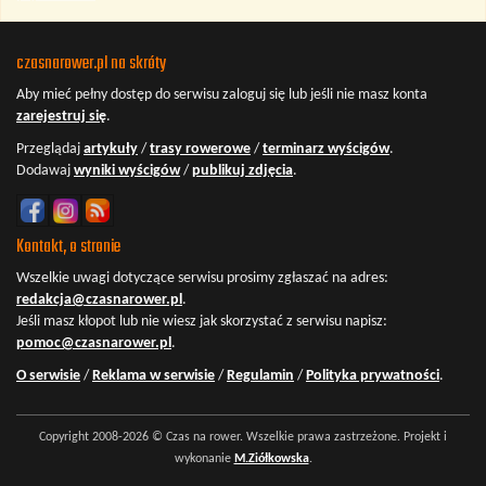
czasnarower.pl na skróty
Aby mieć pełny dostęp do serwisu
zaloguj się
lub jeśli nie masz konta
zarejestruj się
.
Przeglądaj
artykuły
/
trasy rowerowe
/
terminarz wyścigów
.
Dodawaj
wyniki wyścigów
/
publikuj zdjęcia
.
Kontakt, o stronie
Wszelkie uwagi dotyczące serwisu prosimy zgłaszać na adres:
redakcja@czasnarower.pl
.
Jeśli masz kłopot lub nie wiesz jak skorzystać z serwisu napisz:
pomoc@czasnarower.pl
.
O serwisie
/
Reklama w serwisie
/
Regulamin
/
Polityka prywatności
.
Copyright 2008-2026 © Czas na rower. Wszelkie prawa zastrzeżone. Projekt i
wykonanie
M.Ziółkowska
.