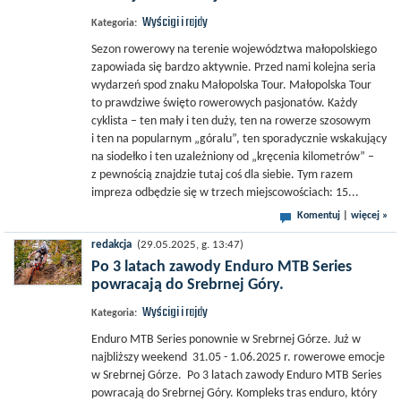
Wyścigi i rajdy
Kategoria:
Sezon rowerowy na terenie województwa małopolskiego
zapowiada się bardzo aktywnie. Przed nami kolejna seria
wydarzeń spod znaku Małopolska Tour. Małopolska Tour
to prawdziwe święto rowerowych pasjonatów. Każdy
cyklista – ten mały i ten duży, ten na rowerze szosowym
i ten na popularnym „góralu”, ten sporadycznie wskakujący
na siodełko i ten uzależniony od „kręcenia kilometrów” –
z pewnością znajdzie tutaj coś dla siebie. Tym razem
impreza odbędzie się w trzech miejscowościach: 15...
Komentuj
|
więcej »
redakcja
(29.05.2025, g. 13:47)
Po 3 latach zawody Enduro MTB Series
powracają do Srebrnej Góry.
Wyścigi i rajdy
Kategoria:
Enduro MTB Series ponownie w Srebrnej Górze. Już w
najbliższy weekend 31.05 - 1.06.2025 r. rowerowe emocje
w Srebrnej Górze. Po 3 latach zawody Enduro MTB Series
powracają do Srebrnej Góry. Kompleks tras enduro, który