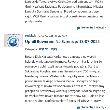
Łańcuckie Towarzystwo Cyklistów pod patronatem Wójta
Gminy Łańcut Tadeusza Pasiecznego i Burmistrza Miasta
Łańcuta Damiana Szubarta. Przed wyjazdem na trasę
rajdu Wójt Gminy Łańcut życzył uczestnikom bezpiecznej
jazdy i wielu...
Komentuj
|
więcej »
redakcja
(07.07.2025, g. 22:03)
Uphill Rowerem Na Szrenicę: 13-07-2025
Wyścigi i rajdy
Kategoria:
Rotary Klub Karpacz Karkonosze zaprasza na wyścig
kolarski w nietypowej formule. Rowerem Na Szrenicę to
rowerowy uphill czyli jazda głównie pod górę. Start w
Szklarskiej Porębie, meta na Szrenicy czyli 700 m wyżej.
Niezłe wyzwanie. Wiele osób mogłoby mieć problem z
pokonaniem takiego przewyższenia. Dodajmy do tego
rywalizację z innymi zawodnikami i z czasem - otrzymamy
przepis na prawdziwą kolarską przygodę. Można ścigać się
na wielu równinnych trasach maratonów MTB, ale to jest
trochę nudne. Można wybierać bardziej górzyste trasy...
Komentuj
|
więcej »