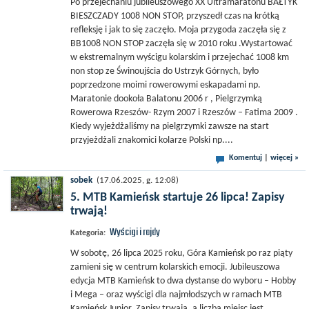
Po przejechaniu jubileuszowego XX Ultramaratonu BAŁTYK
BIESZCZADY 1008 NON STOP, przyszedł czas na krótką
refleksję i jak to się zaczęło. Moja przygoda zaczęła się z
BB1008 NON STOP zaczęła się w 2010 roku .Wystartować
w ekstremalnym wyścigu kolarskim i przejechać 1008 km
non stop ze Świnoujścia do Ustrzyk Górnych, było
poprzedzone moimi rowerowymi eskapadami np.
Maratonie dookoła Balatonu 2006 r , Pielgrzymką
Rowerowa Rzeszów- Rzym 2007 i Rzeszów – Fatima 2009 .
Kiedy wyjeżdżaliśmy na pielgrzymki zawsze na start
przyjeżdżali znakomici kolarze Polski np....
Komentuj
|
więcej »
sobek
(17.06.2025, g. 12:08)
5. MTB Kamieńsk startuje 26 lipca! Zapisy
trwają!
Wyścigi i rajdy
Kategoria:
W sobotę, 26 lipca 2025 roku, Góra Kamieńsk po raz piąty
zamieni się w centrum kolarskich emocji. Jubileuszowa
edycja MTB Kamieńsk to dwa dystanse do wyboru – Hobby
i Mega – oraz wyścigi dla najmłodszych w ramach MTB
Kamieńsk Junior. Zapisy trwają, a liczba miejsc jest