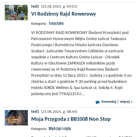
ted1
(25.06.2025, g. 09:01)
VI Rodzinny Rajd Rowerowy
Turystyka
Kategoria:
VI RODZINNY RAJD ROWEROWY Śladami Przeszłości pod
Patronatem Honorowym Wójta Gminy Łańcut Tadeusza
Pasiecznego i Burmistrza Miasta Łańcuta Damiana
Szubart. Łańcuckie Towarzystwo Cyklistów w Łańcucie
wspólnie z Centrum Kultury Gminy Łańcut - Ośrodek
Kultury w Głuchowie ZAPRASZA miłośników jazdy
rowerowej na VI Rodzinny Rajd Rowerowy Śladami
Przeszłości w dniu 12 lipca 2025 r. (sobota ) o godzinie 9.oo
zbiórka a start o godzinie 9.30 parking przed budynkiem
Hotelu SOKÓŁ Wellnes & Spa Łańcut ul. Sokołą 4. Rajd
poświęcony jest TYSIĄCLECIU...
Komentuj
|
więcej »
ted1
(25.06.2025, g. 08:44)
Moja Przygoda z BB1008 Non Stop
Wyścigi i rajdy
Kategoria: