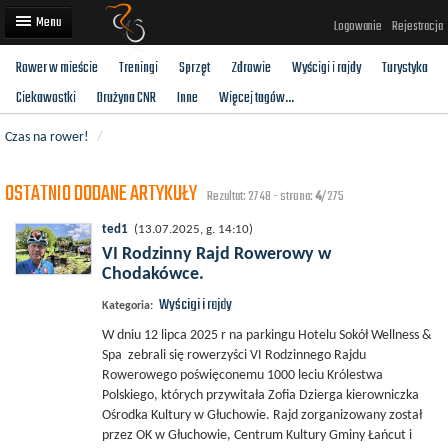
Logowanie
Rejestracja
Rower w mieście
Treningi
Sprzęt
Zdrowie
Wyścigi i rajdy
Turystyka
Artykuły
Ciekawostki
Drużyna CNR
Inne
Więcej tagów...
Trasy rowerowe
Czas na rower!
/
Wyścigi rowerowe
OSTATNIO DODANE ARTYKUŁY
Rezultat: 2748 - strona:
4
/275
Użytkownicy
ted1
(13.07.2025, g. 14:10)
Dodaj
VI Rodzinny Rajd Rowerowy w
Chodakówce.
Wyścigi i rajdy
Kategoria:
W dniu 12 lipca 2025 r na parkingu Hotelu Sokół Wellness &
Spa zebrali się rowerzyści VI Rodzinnego Rajdu
Rowerowego poświęconemu 1000 leciu Królestwa
Polskiego, których przywitała Zofia Dzierga kierowniczka
Ośrodka Kultury w Głuchowie. Rajd zorganizowany został
przez OK w Głuchowie, Centrum Kultury Gminy Łańcut i