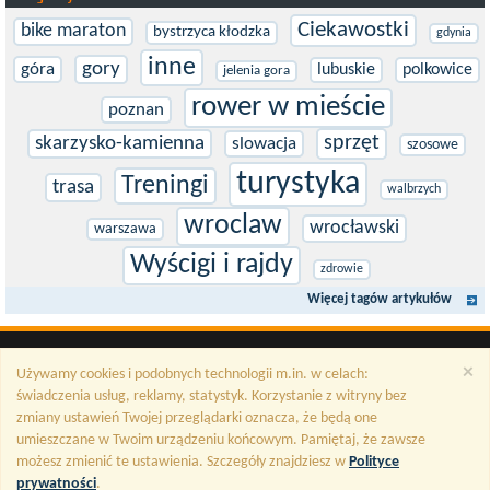
Ciekawostki
bike maraton
bystrzyca kłodzka
gdynia
inne
gory
góra
lubuskie
polkowice
jelenia gora
rower w mieście
poznan
sprzęt
skarzysko-kamienna
slowacja
szosowe
turystyka
Treningi
trasa
walbrzych
wroclaw
wrocławski
warszawa
Wyścigi i rajdy
zdrowie
Więcej tagów artykułów
×
Używamy cookies i podobnych technologii m.in. w celach:
świadczenia usług, reklamy, statystyk. Korzystanie z witryny bez
zmiany ustawień Twojej przeglądarki oznacza, że będą one
umieszczane w Twoim urządzeniu końcowym. Pamiętaj, że zawsze
możesz zmienić te ustawienia. Szczegóły znajdziesz w
Polityce
prywatności
.