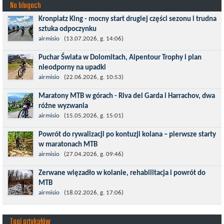
Na blogach
Kronplatz King - mocny start drugiej części sezonu i trudna
sztuka odpoczynku
Kronplatz King, epicki MTB Maraton z metą na 2275 m we
airmisio
(13.07.2026, g. 14:06)
włoskich Alpach – łącznie 3000 metrów przewyższenia na
Puchar Świata w Dolomitach, Alpentour Trophy i plan
dystansie 60 km, ze...
nieodporny na upadki
Czerwiec w moim planie oznaczał wejście w najbardziej
airmisio
(22.06.2026, g. 10:53)
wymagający etap i cel pierwszej części sezonu: Puchar Świata w
Maratony MTB w górach - Riva del Garda i Harrachov, dwa
maratonie MTB w Dolomitach...
różne wyzwania
Maj to idealny czas, by z płaskich i szybkich wyścigów przejść do
airmisio
(15.05.2026, g. 15:01)
znacznie bardziej ambitnych wyzwań, jakimi są górskie wyścigi
Powrót do rywalizacji po kontuzji kolana – pierwsze starty
MTB....
w maratonach MTB
Prawdziwym testem po kontuzji kolana i uszkodzeniu więzadeł
airmisio
(27.04.2026, g. 09:46)
jest powrót do sportowej rywalizacji. Podczas zawodów znikają
Zerwane więzadło w kolanie, rehabilitacja i powrót do
bariery,...
MTB
W sporcie nie ma kalkulacji, niezależnie od stopnia
airmisio
(18.02.2026, g. 17:06)
zaawansowania. Trenujesz, startujesz w zawodach i chcesz po
prostu oddać się grze, dać z siebie...
Tagi artykułów