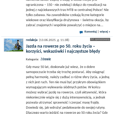
ograniczona – 150 - nie zwlekaj i dołącz do rywalizacji na
jednej z najciekawszych tras MTB w centralnej Polsce! Nie
tylko zabawa. Na zawodników czekają liczne kategorie
wiekowe oraz klasyfikacja drużynowa – świetna okazja, by
zabrać znajomych i wspólnie powalczyć o miejsce na...
Komentuj
|
więcej »
redakcja
(13.06.2025, g. 11:38)
Jazda na rowerze po 50. roku życia –
korzyści, wskazówki i najczęstsze błędy
Zdrowie
Kategoria:
Gdy masz 50 lat, doskonale już wiesz, że o dobre
samopoczucie trzeba się trochę postarać. Aby osiągnąć
pełną harmonię, należy zadbać o różne sfery życia, a jedną
z nich jest ruch. Ten nie musi być przykrym obowiązkiem
wymagającym wylewania siódmych potów. W końcu
możesz wybrać jazdę na rowerze, czyli aktywność, która
niekoniecznie wiąże się z dużą intensywnością, a jednak
pozwala utrzymać sprawność i czerpać masę frajdy.
Dowiedz się, jak wdrożyć pedałowanie do swojej rutyny.
Dlaczego warto jeździć na rowerze po 50 roku życia? Gdy