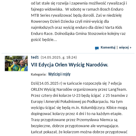
od lat stale się rozwija i zapewnia możliwość rywalizacji i
fajnego widowiska. W sobotę w ramach Bosch Enduro
MTB Series rywalizować będą dorośli. Zaś w niedzielę
Rowerowy Dzień Dziecka czyli mini-wyścig dla
najmłodszych oraz wyścig enduro dla dzieci Varta Kids
Enduro Race. Dolnośląska Gmina Stoszowice kolejny raz
gościć będzie...
Komentuj
|
więcej »
ted1
(14.05.2025, g. 18:24)
VII Edycja Orlen Wyścig Narodów.
Wyścigi i rajdy
Kategoria:
Dziś(14.05.2025 r) w Łańcucie rozpoczęła się 7 edycja
ORLEN Wyścig Narodów organizowany przez LangTeam.
Przez cztery dni kolarze U-23 będą ścigać z 25 teamów z
Europy i Ameryki Południowej po Podkarpaciu. Na tym
wyścigu ścigać się będą m.in. Kolumbijczycy. Kibice mogą
dopingować kolarzy przez 4 dni i to na każdym etapie.
Trasy przygotowane przez Przemysława Niemca są
bezpieczne, dobrze przygotowane ale wymagające.
Łańcut pokazał, że kolarzom można dobrze przygotować