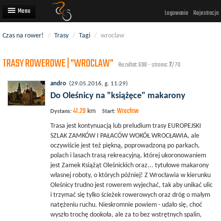
Logowanie
Rejestracja
Czas na rower!
/
Trasy
/
Tagi
/
wroclaw
Artykuły
TRASY ROWEROWE | "WROCLAW"
Trasy rowerowe
Rezultat: 698 - strona:
7
/70
Wyścigi rowerowe
andro
(29.05.2016, g. 11:29)
Do Oleśnicy na "książęce" makarony
Użytkownicy
41.29
Wrocław
km
Dystans:
Start:
Dodaj
Trasa jest kontynuacją lub preludium trasy EUROPEJSKI
SZLAK ZAMKÓW I PAŁACÓW WOKÓŁ WROCŁAWIA, ale
oczywiście jest też piękną, poprowadzoną po parkach,
polach i lasach trasą rekreacyjną, której ukoronowaniem
jest Zamek Książąt Oleśnickich oraz... tytułowe makarony
własnej roboty, o których później! Z Wrocławia w kierunku
Oleśnicy trudno jest rowerem wyjechać, tak aby unikać ulic
i trzymać się tylko ścieżek rowerowych oraz dróg o małym
natężeniu ruchu. Nieskromnie powiem - udało się, choć
wyszło trochę dookoła, ale za to bez wstrętnych spalin,