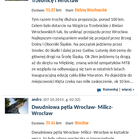
Trzebnicę i Wrocław
115.92
Bielany Wrocławskie
km
Dystans:
Start:
Tym razem trochę dłuższa propozycja, ponad 100 km.
Celem było dotarcie na Wzgórza Trzebnickie z Bielan
Wrocławskich tak, by uniknąć przejazdu przez Wrocław.
Najlepszym rozwiązaniem wydał się przejazd przez Brzeg
Dolny i Oborniki Śląskie. Na początek jedziemy przez
Smolec do Skałki i dalej przez Gałów, Lutynię dotrzemy do
głównej drogi na Środę Śląską. Ok 2km jedziemy tą drogą
aż do skrętu na Miękinię, znaną wśród sympatyków MTB
ze względu na odbywającą się tam w ostatnich latach
inauguracyjną edycję cyklu Bike Maraton. Po dojeździe do
miejscowości Klęta czeka nas miłe zaskoczenie, ok 10 km...
Komentuj
|
więcej »
andro
(07.10.2015, g. 02:32)
Dwudniowa pętla Wrocław- Milicz-
Wrocław
211.64
Wrocław
km
Dystans:
Start:
Dwudniowa pętla Wrocław- Milicz- Wrocław w kształcie
serca, to była udana wycieczka w towarzystwie