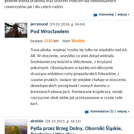
głównie kostką brukową oraz szutrem.Polecam dla indywidualnych
rowerzystów jak i dla całych rodzin.
Komentuj
|
więcej »
jerrymond
(29.02.2016, g. 04:04)
Pod Wrocławiem
43.04
Wrocław
km
Dystans:
Start:
Trasa płaska, wspinać trzeba się tylko na wiadukty nad A4,
A8. W otoczenie, wszystko co wieś dotąd widziała.
Średniowieczny kościół w Wilczkowie, z krzyżami
pokutnymi. Obowiązkowo w każdej wsi olbrzymie
straszące widokiem ruiny gospodarskich folwarków, z
czasów pruskich, walące się wiejskie chałupy w otoczeniu
deweloperskich szeregówek i nowych domów o
kremowych elewacjach. Pomieszane krajobrazy, wioski
rozrzucone obok siebie jak przetasowane w czasie talie
kart.
Komentarze (1)
|
więcej »
airmisio
(26.10.2015, g. 16:12)
Pętla przez Brzeg Dolny, Oborniki Śląskie,