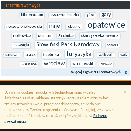
Tagi tras rowerowych
gory
bike maraton
bystrzyca kłodzka
góra
opatowice
inne
gorzów wielkopolski
lubuskie
skarzysko-kamienna
polkowice
poznan
Siechnice
Słowiński Park Narodowy
slowacja
sobotka
turystyka
trasa
trzebnica
szosowe
wały
walbrzych
wroclaw
wrocławski
warszawa
zdrowie
Więcej tagów tras rowerowych
×
Używamy cookies i podobnych technologii m.in. w celach:
świadczenia usług, reklamy, statystyk. Korzystanie z witryny bez
zmiany ustawień Twojej przeglądarki oznacza, że będą one
umieszczane w Twoim urządzeniu końcowym. Pamiętaj, że zawsze
możesz zmienić te ustawienia. Szczegóły znajdziesz w
Polityce
prywatności
.