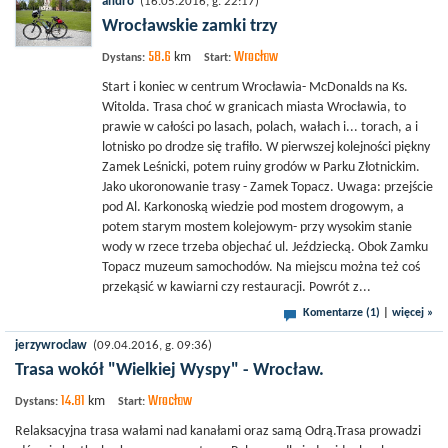
andro
(16.05.2016, g. 22:17)
Wrocławskie zamki trzy
58.6
Wrocław
km
Dystans:
Start:
Start i koniec w centrum Wrocławia- McDonalds na Ks.
Witolda. Trasa choć w granicach miasta Wrocławia, to
prawie w całości po lasach, polach, wałach i... torach, a i
lotnisko po drodze się trafiło. W pierwszej kolejności piękny
Zamek Leśnicki, potem ruiny grodów w Parku Złotnickim.
Jako ukoronowanie trasy - Zamek Topacz. Uwaga: przejście
pod Al. Karkonoską wiedzie pod mostem drogowym, a
potem starym mostem kolejowym- przy wysokim stanie
wody w rzece trzeba objechać ul. Jeździecką. Obok Zamku
Topacz muzeum samochodów. Na miejscu można też coś
przekąsić w kawiarni czy restauracji. Powrót z...
Komentarze (1)
|
więcej »
jerzywroclaw
(09.04.2016, g. 09:36)
Trasa wokół "Wielkiej Wyspy" - Wrocław.
14.81
Wrocław
km
Dystans:
Start:
Relaksacyjna trasa wałami nad kanałami oraz samą Odrą.Trasa prowadzi