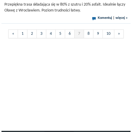
Przepiękna trasa składająca się w 80% z szutru i 20% asfalt. Idealnie łączy
Oławę z Wrocławiem. Poziom trudności łatwy.
Komentuj
|
więcej »
«
1
2
3
4
5
6
7
8
9
10
»