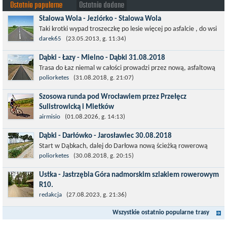
Ostatnio popularne
Ostatnio dodane
Stalowa Wola - Jeziórko - Stalowa Wola
Taki krotki wypad troszeczkę po lesie więcej po asfalcie , do wsi
której już nie ma , kopalni siarki również nie ma , a ci co
darek65
(23.05.2013, g. 11:34)
pamiętają okres...
Dąbki - Łazy - Mielno - Dąbki 31.08.2018
Trasa do Łaz niemal w całości prowadzi przez nową, asfaltową
ścieżkę rowerową (od Dąbek do Iwięcina wzdłuż drogi 203).
poliorketes
(31.08.2018, g. 21:07)
Niestety jest to trasa nie...
Szosowa runda pod Wrocławiem przez Przełęcz
Sulistrowicką i Mietków
Łatwa, szosowa runda pod Wrocławiem, raczej płaska z jednym
airmisio
(01.08.2026, g. 14:13)
małym podjazdem na Przełęcz Sulistrowicką od strony Olesznej.
Dąbki - Darłówko - Jarosławiec 30.08.2018
To trasa idealna na...
Start w Dąbkach, dalej do Darłowa nową ścieżką rowerową
(niekiedy pieszo-rowerową), gdzie na pierwszym rondzie zjazd
poliorketes
(30.08.2018, g. 20:15)
w stronę Darłówka Zachodniego....
Ustka - Jastrzębia Góra nadmorskim szlakiem rowerowym
R10.
Międzynarodowy Szlak Rowerowy R-10, jest częścią sieci
redakcja
(27.08.2023, g. 21:36)
EuroVelo. Prowadzi wzdłuż brzegu dookoła Morza Bałtyckiego.
Wszystkie ostatnio popularne trasy
Trasa liczy w sumie ponad 8500...