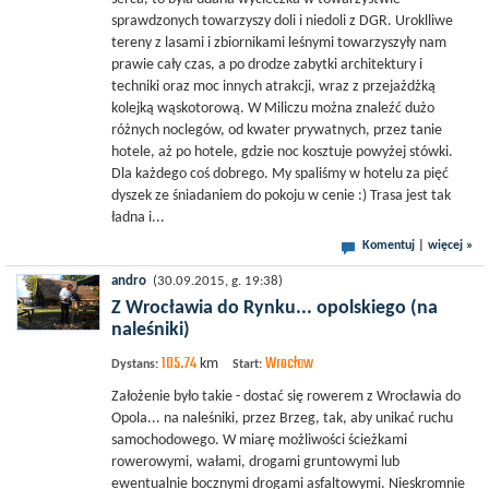
sprawdzonych towarzyszy doli i niedoli z DGR. Uroklliwe
tereny z lasami i zbiornikami leśnymi towarzyszyły nam
prawie cały czas, a po drodze zabytki architektury i
techniki oraz moc innych atrakcji, wraz z przejażdżką
kolejką wąskotorową. W Miliczu można znaleźć dużo
różnych noclegów, od kwater prywatnych, przez tanie
hotele, aż po hotele, gdzie noc kosztuje powyżej stówki.
Dla każdego coś dobrego. My spaliśmy w hotelu za pięć
dyszek ze śniadaniem do pokoju w cenie :) Trasa jest tak
ładna i...
Komentuj
|
więcej »
andro
(30.09.2015, g. 19:38)
Z Wrocławia do Rynku... opolskiego (na
naleśniki)
105.74
Wrocław
km
Dystans:
Start:
Założenie było takie - dostać się rowerem z Wrocławia do
Opola... na naleśniki, przez Brzeg, tak, aby unikać ruchu
samochodowego. W miarę możliwości ścieżkami
rowerowymi, wałami, drogami gruntowymi lub
ewentualnie bocznymi drogami asfaltowymi. Nieskromnie