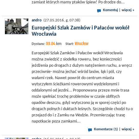
zamiast których mamy ptaków śpiew! Po drodze do...
Komentuj
|
więcej »
andro
(27.05.2016, g. 07:38)
Europejski Szlak Zamków i Pałaców wokół
Wrocławia
99.04
Wrocław
km
Dystans:
Start:
Europejski Szlak Zamków i Pałaców wokół Wrocławia
można zwiedzić z siodełka roweru, bez konieczności
jeżdżenia po drogach z dużym natężeniem ruchu, a wręcz
przeciwnie- można jechać wśród lasów, łąk i pól, czy
wałami rzek. Nawet powrót do centrum miasta
wytyczyłem ścieżkami rowerowymi wydzielonymi i
oddalonymi od jezdni... Proponowana przeze mnie trasa
może spełniać trochę problemów w czasie obfitych
opadów deszczu, gdyż wytyczono ją w sporej części po
drogach polnych i duktach leśnych. Szczególnie chodzi tu o
przejazd do i z Zamku na Wodzie. Przemierzając trasę
napotkacie poza zamkami...
Komentarze (1)
|
więcej »