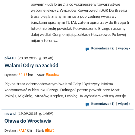
powiem - udało się :) a co ważniejsze w towarzystwie
wybornej ekipy z Wypadów Rowerowych DGR Do Brzegu
trasa biegła znanymi mi już z poprzedniej wyprawy
ścieżkami opisanymi TUTAJ, zatem opisu trasy do Brzegu (i
fotek) nie będę powielał. Po zwiedzeniu Brzegu ruszamy
dalej wzdłuż Odry, omijając zakłady tłuszczowe. Po lewej
mijamy tereny...
Komentarze (2)
|
więcej »
pik410
(23.09.2015, g. 09:40)
Wałami Odry na zachód
60.77
Wrocław
km
Dystans:
Start:
Piękna trasa odremontowanymi wałami Odry i Bystrzycy. Można
kontynuować w kierunku Brzegu Dolnego i potem powrót prze Most
Pokoju, Miękinię, Mrozów, Krępice, Leśnicę. Ja wybrałem krótszą wersje
Komentarze (1)
|
więcej »
niewid
(19.09.2015, g. 14:59)
Oława do Wrocławia
77.17
Oława
km
Dystans:
Start: