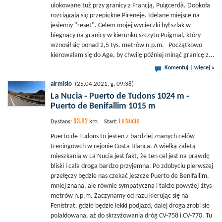
ulokowane tuż przy granicy z Francją, Puigcerdà. Dookoła
rozciągają się przepiękne Pireneje. Idelane miejsce na
jesienny "reset". Celem mojej wycieczki był szlak w
biegnący na granicy w kierunku szczytu Puigmal, który
wznosił się ponad 2,5 tys. metrów n.p.m. Początkowo
kierowałam się do Age, by chwilę później minąć granicę z...
Komentuj
|
więcej »
airmisio
(25.04.2021, g. 09:38)
La Nucia - Puerto de Tudons 1024 m -
Puerto de Benifallim 1015 m
93.02
La Nucia
km
Dystans:
Start:
Puerto de Tudons to jesten z bardziej znanych celów
treningowch w rejonie Costa Blanca. A wielką zaletą
mieszkania w La Nucia jest fakt, że ten cel jest na prawdę
bliski i cała droga bardzo przyjemna. Po zdobyciu pierwszej
przełęczy będzie nas czekać jeszcze Puerto de Benifallim,
mniej znana, ale równie sympatyczna i także powyżej 1tys
metrów n.p.m. Zaczynamy od razu kierując się na
Fenistrat, gdzie będzie lekki podjazd, dalej droga zrobi sie
polałdowana, aż do skrzyżowania dróg CV-758 i CV-770. Tu