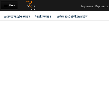
Logowanie
Rejestracja
Wszyscy użytkownicy
Najaktywniejsi
Aktywność użytkowników
Artykuły
Trasy rowerowe
Wyścigi rowerowe
Użytkownicy
Dodaj