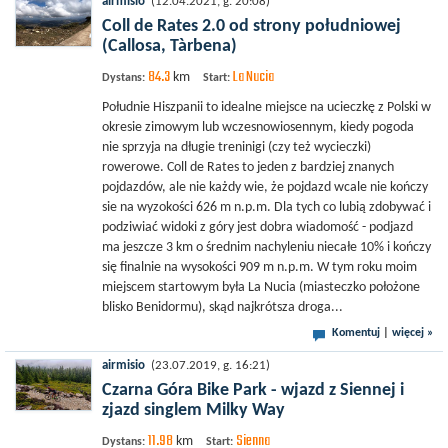
airmisio
(12.04.2021, g. 20:08)
Coll de Rates 2.0 od strony południowej
(Callosa, Tàrbena)
84.3
La Nucia
km
Dystans:
Start:
Południe Hiszpanii to idealne miejsce na ucieczkę z Polski w
okresie zimowym lub wczesnowiosennym, kiedy pogoda
nie sprzyja na długie treninigi (czy też wycieczki)
rowerowe. Coll de Rates to jeden z bardziej znanych
pojdazdów, ale nie każdy wie, że pojdazd wcale nie kończy
sie na wyzokości 626 m n.p.m. Dla tych co lubią zdobywać i
podziwiać widoki z góry jest dobra wiadomość - podjazd
ma jeszcze 3 km o średnim nachyleniu niecałe 10% i kończy
się finalnie na wysokości 909 m n.p.m. W tym roku moim
miejscem startowym była La Nucia (miasteczko położone
blisko Benidormu), skąd najkrótsza droga...
Komentuj
|
więcej »
airmisio
(23.07.2019, g. 16:21)
Czarna Góra Bike Park - wjazd z Siennej i
zjazd singlem Milky Way
11.98
Sienna
km
Dystans:
Start: