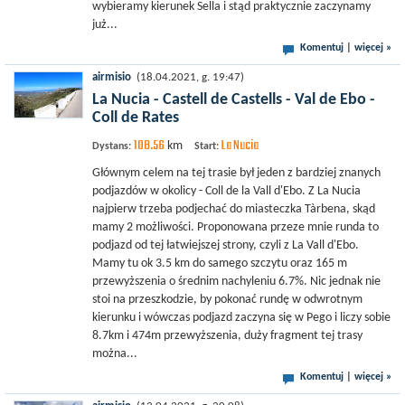
wybieramy kierunek Sella i stąd praktycznie zaczynamy
już...
Komentuj
|
więcej »
airmisio
(18.04.2021, g. 19:47)
La Nucia - Castell de Castells - Val de Ebo -
Coll de Rates
108.56
La Nucia
km
Dystans:
Start:
Głównym celem na tej trasie był jeden z bardziej znanych
podjazdów w okolicy - Coll de la Vall d'Ebo. Z La Nucia
najpierw trzeba podjechać do miasteczka Tàrbena, skąd
mamy 2 możliwości. Proponowana przeze mnie runda to
podjazd od tej łatwiejszej strony, czyli z La Vall d'Ebo.
Mamy tu ok 3.5 km do samego szczytu oraz 165 m
przewyższenia o średnim nachyleniu 6.7%. Nic jednak nie
stoi na przeszkodzie, by pokonać rundę w odwrotnym
kierunku i wówczas podjazd zaczyna się w Pego i liczy sobie
8.7km i 474m przewyższenia, duży fragment tej trasy
można...
Komentuj
|
więcej »