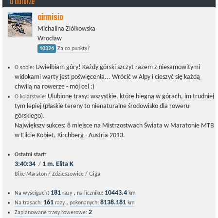
O autorze
airmisio
Michalina Ziółkowska
Wrocław
10324
Za co punkty?
Uwielbiam góry! Każdy górski szczyt razem z niesamowitymi
O sobie:
widokami warty jest poświęcenia... Wrócić w Alpy i cieszyć się każdą
chwilą na rowerze - mój cel :)
Ulubione trasy: wszystkie, które biegną w górach, im trudniej
O kolarstwie:
tym lepiej (płaskie tereny to nienaturalne środowisko dla roweru
górskiego).
Największy sukces: 8 miejsce na Mistrzostwach Świata w Maratonie MTB
w Elicie Kobiet, Kirchberg - Austria 2013.
Ostatni start:
3:40:34
1
m.
Elita K
/
Bike Maraton / Zdzieszowice / Giga
:
181
,
10443.4
Na wyścigach
razy
na liczniku:
km
161
,
8138.181
Na trasach:
razy
pokonanych:
km
2
Zaplanowane trasy rowerowe: