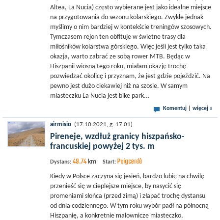
Altea, La Nucia) często wybierane jest jako idealne miejsce
na przygotowania do sezonu kolarskiego. Zwykle jednak
myślimy o nim bardziej w kontekście treningów szosowych.
Tymczasem rejon ten obfituje w świetne trasy dla
miłośników kolarstwa górskiego. Więc jeśli jest tylko taka
okazja, warto zabrać ze sobą rower MTB. Będąc w
Hiszpanii wiosną tego roku, miałam okazję trochę
pozwiedzać okolicę i przyznam, że jest gdzie pojeździć. Na
pewno jest dużo ciekawiej niż na szosie. W samym
miasteczku La Nucia jest bike park...
Komentuj
|
więcej »
airmisio
(17.10.2021, g. 17:01)
Pireneje, wzdłuż granicy hiszpańsko-
francuskiej powyżej 2 tys. m
49.74
Puigcerdà
km
Dystans:
Start:
Kiedy w Polsce zaczyna się jesień, bardzo lubię na chwilę
przenieść się w cieplejsze miejsce, by nasycić się
promeniami słońca (przed zimą) i złapać trochę dystansu
od dnia codziennego. W tym roku wybór padł na północną
Hiszpanię, a konkretnie malownicze miasteczko,