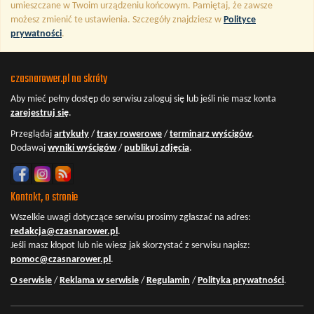
umieszczane w Twoim urządzeniu końcowym. Pamiętaj, że zawsze
możesz zmienić te ustawienia. Szczegóły znajdziesz w
Polityce
prywatności
.
czasnarower.pl na skróty
Aby mieć pełny dostęp do serwisu
zaloguj się
lub jeśli nie masz konta
zarejestruj się
.
Przeglądaj
artykuły
/
trasy rowerowe
/
terminarz wyścigów
.
Dodawaj
wyniki wyścigów
/
publikuj zdjęcia
.
Kontakt, o stronie
Wszelkie uwagi dotyczące serwisu prosimy zgłaszać na adres:
redakcja@czasnarower.pl
.
Jeśli masz kłopot lub nie wiesz jak skorzystać z serwisu napisz:
pomoc@czasnarower.pl
.
O serwisie
/
Reklama w serwisie
/
Regulamin
/
Polityka prywatności
.