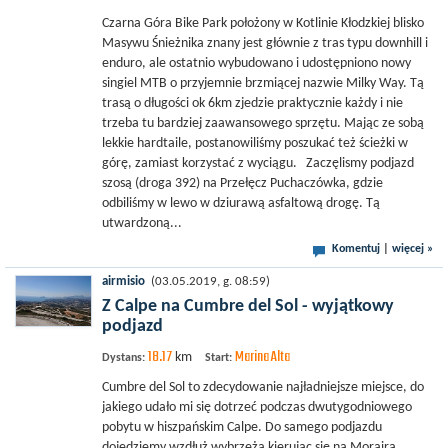
Czarna Góra Bike Park położony w Kotlinie Kłodzkiej blisko
Masywu Śnieżnika znany jest głównie z tras typu downhill i
enduro, ale ostatnio wybudowano i udostępniono nowy
singiel MTB o przyjemnie brzmiącej nazwie Milky Way. Tą
trasą o długości ok 6km zjedzie praktycznie każdy i nie
trzeba tu bardziej zaawansowego sprzętu. Mając ze sobą
lekkie hardtaile, postanowiliśmy poszukać też ścieżki w
górę, zamiast korzystać z wyciągu. Zaczęlismy podjazd
szosą (droga 392) na Przełęcz Puchaczówka, gdzie
odbiliśmy w lewo w dziurawą asfaltową drogę. Tą
utwardzoną...
Komentuj
|
więcej »
airmisio
(03.05.2019, g. 08:59)
Z Calpe na Cumbre del Sol - wyjątkowy
podjazd
18.17
Marina Alta
km
Dystans:
Start:
Cumbre del Sol to zdecydowanie najładniejsze miejsce, do
jakiego udało mi się dotrzeć podczas dwutygodniowego
pobytu w hiszpańskim Calpe. Do samego podjazdu
dojedziemy wzdłuż wybrzeża kierując się na Moraira.