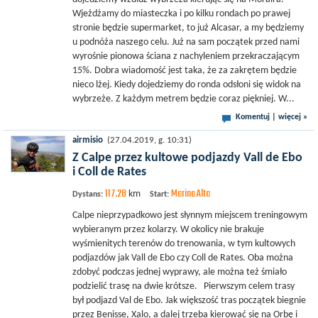
Wjeżdżamy do miasteczka i po kilku rondach po prawej
stronie będzie supermarket, to już Alcasar, a my będziemy
u podnóża naszego celu. Już na sam początek przed nami
wyrośnie pionowa ściana z nachyleniem przekraczającym
15%. Dobra wiadomość jest taka, że za zakrętem będzie
nieco lżej. Kiedy dojedziemy do ronda odsłoni się widok na
wybrzeże. Z każdym metrem będzie coraz piękniej. W...
Komentuj
|
więcej »
airmisio
(27.04.2019, g. 10:31)
Z Calpe przez kultowe podjazdy Vall de Ebo
i Coll de Rates
117.28
Marina Alta
km
Dystans:
Start:
Calpe nieprzypadkowo jest słynnym miejscem treningowym
wybieranym przez kolarzy. W okolicy nie brakuje
wyśmienitych terenów do trenowania, w tym kultowych
podjazdów jak Vall de Ebo czy Coll de Rates. Oba można
zdobyć podczas jednej wyprawy, ale można też śmiało
podzielić trasę na dwie krótsze. Pierwszym celem trasy
był podjazd Val de Ebo. Jak większość tras początek biegnie
przez Benisse, Xalo, a dalej trzeba kierować się na Orbę i