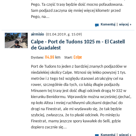
Pego. Ta część trasy będzie dość mocno pofaudowana.
Sam podjazd zaczyna się mniej więcej kilometr przed
Pego, na...
Komentuj
|
więcej »
airmisio
(01.04.2019, g. 15:09)
Calpe - Port de Tudons 1025 m - El Castell
de Guadalest
114.96
Calpe
km
Dystans:
Start:
Port de Tudons to jeden z bardziej znanych podjazdów w
niedalekiej okolicy Calpe. Wznosi się lekko powyzej 1 tys.
metrów i z tego też względu stanowi atrakcyjny cel na
rower, szczególnie dla tych, co lubią długie podjazdy.
Minusem tej trasy jest dość długi odcinek drogą N-332 w
kierunku Benidormu. Wprawdzie można wcześniej zjechać,
np koło Altea i mniej ruchliwymi uliczkami dojechać do
drogi na Finestrat, ale mi wydawało się, że tak będzie
szybciej, zwłaszcza, że to płaski odcinek. Po minięciu
Finestrat, mamy jeszcze spory kawałek do Selli, gdzie
dopiero zacznie się...
Komentuj
|
więcej »