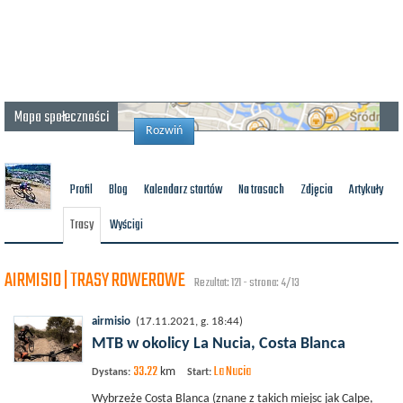
Mapa społeczności
Rozwiń
Profil
Blog
Kalendarz startów
Na trasach
Zdjęcia
Artykuły
Trasy
Wyścigi
AIRMISIO | TRASY ROWEROWE
Rezultat: 121 - strona: 4/13
airmisio
(17.11.2021, g. 18:44)
MTB w okolicy La Nucia, Costa Blanca
33.22
La Nucia
km
Dystans:
Start:
Wybrzeże Costa Blanca (znane z takich miejsc jak Calpe,