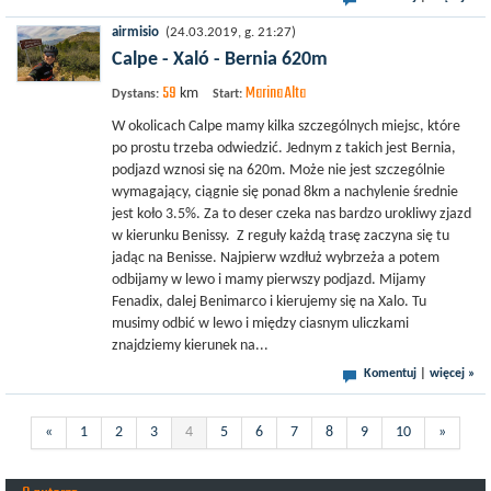
airmisio
(24.03.2019, g. 21:27)
Calpe - Xaló - Bernia 620m
59
Marina Alta
km
Dystans:
Start:
W okolicach Calpe mamy kilka szczególnych miejsc, które
po prostu trzeba odwiedzić. Jednym z takich jest Bernia,
podjazd wznosi się na 620m. Może nie jest szczególnie
wymagający, ciągnie się ponad 8km a nachylenie średnie
jest koło 3.5%. Za to deser czeka nas bardzo urokliwy zjazd
w kierunku Benissy. Z reguły każdą trasę zaczyna się tu
jadąc na Benisse. Najpierw wzdłuż wybrzeża a potem
odbijamy w lewo i mamy pierwszy podjazd. Mijamy
Fenadix, dalej Benimarco i kierujemy się na Xalo. Tu
musimy odbić w lewo i między ciasnym uliczkami
znajdziemy kierunek na...
Komentuj
|
więcej »
«
1
2
3
4
5
6
7
8
9
10
»