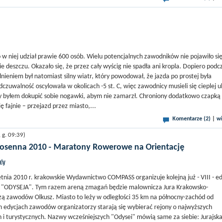
 w niej udział prawie 600 osób. Wielu potencjalnych zawodników nie pojawiło si
 deszczu. Okazało się, że przez cały wyścig nie spadła ani kropla. Dopiero podc
eniem był natomiast silny wiatr, który powodował, że jazda po prostej była
zuwalność oscylowała w okolicach -5 st. C, więc zawodnicy musieli się cieplej u
y byłem dokupić sobie nogawki, abym nie zamarzł. Chroniony dodatkowo czapką 
 fajnie – przejazd przez miasto,...
Komentarze (2)
|
wi
g. 09:39)
osenna 2010 - Maratony Rowerowe na Orientację
jdy
etnia 2010 r. krakowskie Wydawnictwo COMPASS organizuje kolejną już - VIII - e
"ODYSEJA". Tym razem areną zmagań będzie malownicza Jura Krakowsko-
ą zawodów Olkusz. Miasto to leży w odległości 35 km na północny-zachód od
 edycjach zawodów organizatorzy starają się wybierać rejony o najwyższych
i turystycznych. Nazwy wcześniejszych "Odysei" mówią same za siebie: Jurajska