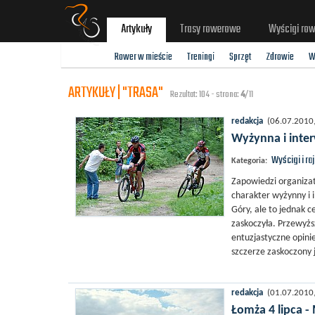
Artykuły
Trasy rowerowe
Wyścigi ro
Rower w mieście
Treningi
Sprzęt
Zdrowie
W
ARTYKUŁY | "TRASA"
Rezultat: 104 - strona:
4
/11
redakcja
(06.07.2010, 
Wyżynna i inte
Wyścigi i ra
Kategoria:
Zapowiedzi organiza
charakter wyżynny i
Góry, ale to jednak 
zaskoczyła. Przewyżs
entuzjastyczne opini
szczerze zaskoczony j
redakcja
(01.07.2010, 
Łomża 4 lipca 