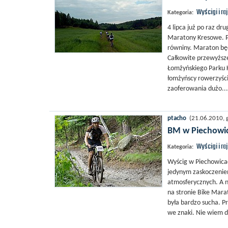
Wyścigi i ra
Kategoria:
4 lipca już po raz 
Maratony Kresowe. Pr
równiny. Maraton będ
Całkowite przewyższe
Łomżyńskiego Parku K
łomżyńscy rowerzyści
zaoferowania dużo...
ptacho
(21.06.2010, g
BM w Piechowi
Wyścigi i ra
Kategoria:
Wyścig w Piechowicac
jedynym zaskoczenie
atmosferycznych. A n
na stronie Bike Marat
była bardzo sucha. Pr
we znaki. Nie wiem dl