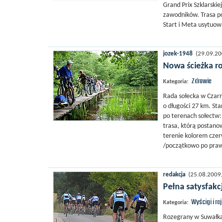
Grand Prix Szklarski
zawodników. Trasa po
Start i Meta usytuowa
jozek-1948
(29.09.200
Nowa ścieżka r
Zdrowie
Kategoria:
Rada sołecka w Czarn
o długości 27 km. St
po terenach sołectw:
trasa, którą postan
terenie kolorem czer
/początkowo po prawe
redakcja
(25.08.2009, 
Pełna satysfakc
Wyścigi i ra
Kategoria:
Rozegrany w Suwałka