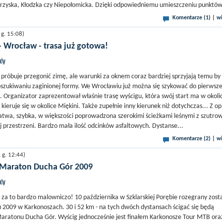
rzyska, Kłodzka czy Niepołomicka. Dzięki odpowiedniemu umieszczeniu punktów
Komentarze (1)
|
wi
g. 15:08)
 Wrocław - trasa już gotowa!
jdy
 próbuje przegonić zimę, ale warunki za oknem coraz bardziej sprzyjają temu b
szukiwaniu zaginionej formy. We Wrocławiu już można się szykować do pierwsze
. Organizator zaprezentował właśnie trasę wyścigu, która swój start ma w okoli
kieruje się w okolice Miękini. Także zupełnie inny kierunek niż dotychczas... Z op
łatwa, szybka, w większości poprowadzona szerokimi ścieżkami leśnymi z szutro
 przestrzeni. Bardzo mała ilość odcinków asfaltowych. Dystanse...
Komentarze (2)
|
wi
g. 12:44)
 Maraton Ducha Gór 2009
jdy
e za to bardzo malowniczo! 10 października w Szklarskiej Porębie rozegrany zost
u 2009 w Karkonoszach. 30 i 52 km - na tych dwóch dystansach ścigać się będą
aratonu Ducha Gór. Wyścig jednocześnie jest finałem Karkonosze Tour MTB ora