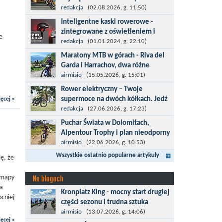
kolarska
redakcja
(02.08.2026, g. 11:50)
Tour de Pologne 2026 to jedno z
Inteligentne kaski rowerowe -
najbardziej prestiżowych wydarzeń
zintegrowane z oświetleniem i
e
sportowych w Polsce. wyścig zaliczany
kierunkowskazami
redakcja
(01.01.2024, g. 22:10)
po raz 22. do prestiżowego cyklu UCI
Temat bezpieczeństwa jazdy wchodzi
Maratony MTB w górach - Riva del
World...
na nowy poziom. Do tej pory kask było
Garda i Harrachov, dwa różne
odpowiedzialny przede wszystkim za
wyzwania
airmisio
(15.05.2026, g. 15:01)
bezpieczeństwo rowerzysty, ochronę...
Maj to idealny czas, by z płaskich i
Rower elektryczny – Twoje
szybkich wyścigów przejść do znacznie
supermoce na dwóch kółkach. Jedź
ęcej »
bardziej ambitnych wyzwań, jakimi są
dalej,odkrywaj więcej
redakcja
(27.06.2026, g. 17:23)
górskie wyścigi MTB....
Marzenia o dalekich podróżach bez
Puchar Świata w Dolomitach,
ogromnego zmęczenia stają się
Alpentour Trophy i plan nieodporny
rzeczywistością dzięki nowoczesnym
na upadki
airmisio
(22.06.2026, g. 10:53)
technologiom ukrytym w
Czerwiec w moim planie oznaczał
Wszystkie ostatnio popularne artykuły
ę, że
jednośladach....
wejście w najbardziej wymagający etap
i cel pierwszej części sezonu: Puchar
Na blogach
 mapy
Świata w maratonie MTB w
ia
Kronplatz King - mocny start drugiej
Dolomitach...
ocniej
części sezonu i trudna sztuka
odpoczynku
airmisio
(13.07.2026, g. 14:06)
ęcej »