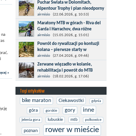
Kronplatz King, epicki MTB Maraton z
Puchar Świata w Dolomitach,
metą na 2275 m we włoskich Alpach –
Alpentour Trophy i plan nieodporny
łącznie 3000 metrów przewyższenia na
na upadki
airmisio
(22.06.2026, g. 10:53)
dystansie 60 km, ze...
Czerwiec w moim planie oznaczał
Maratony MTB w górach - Riva del
wejście w najbardziej wymagający etap
Garda i Harrachov, dwa różne
i cel pierwszej części sezonu: Puchar
ę na
wyzwania
airmisio
(15.05.2026, g. 15:01)
Świata w maratonie MTB w
zas
Maj to idealny czas, by z płaskich i
Powrót do rywalizacji po kontuzji
Dolomitach...
szybkich wyścigów przejść do znacznie
kolana – pierwsze starty w
brać.
bardziej ambitnych wyzwań, jakimi są
maratonach MTB
airmisio
(27.04.2026, g. 09:46)
i
górskie wyścigi MTB....
Prawdziwym testem po kontuzji kolana
Zerwane więzadło w kolanie,
i uszkodzeniu więzadeł jest powrót do
rehabilitacja i powrót do MTB
ęcej »
sportowej rywalizacji. Podczas
W sporcie nie ma kalkulacji, niezależnie
airmisio
(18.02.2026, g. 17:06)
zawodów znikają bariery,...
od stopnia zaawansowania. Trenujesz,
startujesz w zawodach i chcesz po
Tagi artykułów
prostu oddać się grze, dać z siebie...
bike maraton
Ciekawostki
gdynia
dycję
inne
gory
góra
gorskie
lubuskie
mtb
jelenia gora
polkowice
rower w mieście
poznan
,