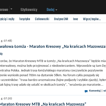
werowe
Użytkownicy
Dodaj
yścigi i rajdy
Turystyka
Ciekawostki
Drużyna CNR
Inne
Więcej tagów...
g. 07:48)
rwałowa Łomża - Maraton Kresowy „Na krańcach Mazowsza
jdy
torów, że Maraton Kresowy MTB w Łomży „Na krańcach Mazowsza” będzie mia
 interwałowy, można było przyjmować z niedowierzaniem. Wprawdzie są tam D
centralna Polska. Jednak trasa łomżyńskiego maratonu rzeczywiście pozytywnie
zenie wyniosło ponad 700m na dystansie 58km. Na forum cyklu posypały się
e uczestników: "trasa bardzo urozmaicona (fajne podjazdy i szybkie zjazdy), był
ak fajną trasę udało się ustalić w okolicach Łomży", "wrażenia po maratonie...
Komentuj
|
wi
g. 07:20)
- Maraton Kresowy MTB „Na krańcach Mazowsza”