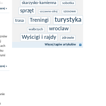
...
skarzysko-kamienna
sobotka
ęcej »
sprzęt
szosowe
szczawno-zdroj
turystyka
Treningi
trasa
wroclaw
walbrzych
Wyścigi i rajdy
y znów
zdrowie
j
Więcej tagów artykułów
cach
isu
wymi
ęcej »
anie
z