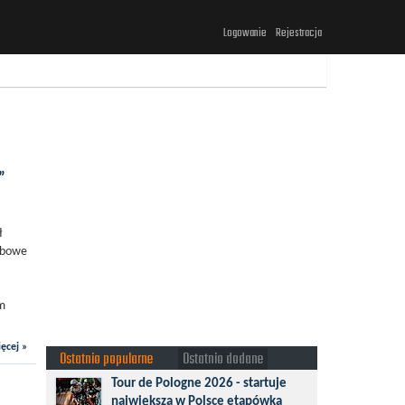
Logowanie
Rejestracja
”
ł
ębowe
em
ęcej »
Ostatnio popularne
Ostatnio dodane
Tour de Pologne 2026 - startuje
największa w Polsce etapówka