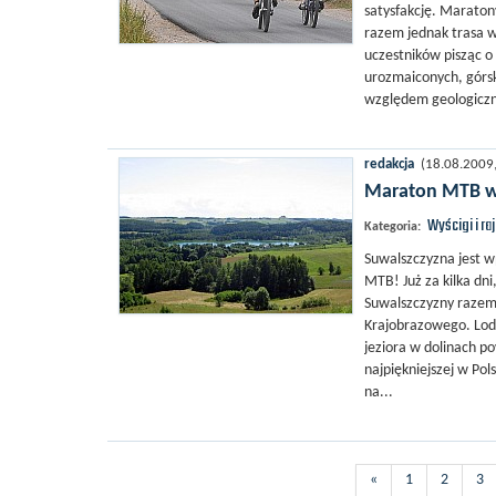
satysfakcję. Maraton
razem jednak trasa w
uczestników pisząc o 
urozmaiconych, górsk
względem geologiczny
redakcja
(18.08.2009, 
Maraton MTB w k
Wyścigi i ra
Kategoria:
Suwalszczyzna jest w
MTB! Już za kilka dn
Suwalszczyzny razem
Krajobrazowego. Lodo
jeziora w dolinach 
najpiękniejszej w Po
na...
«
1
2
3