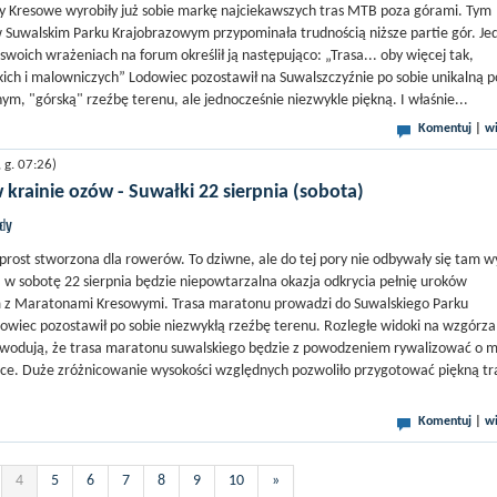
y Kresowe wyrobiły już sobie markę najciekawszych tras MTB poza górami. Tym
 Suwalskim Parku Krajobrazowym przypominała trudnością niższe partie gór. Je
swoich wrażeniach na forum określił ją następująco: „Trasa... oby więcej tak,
ich i malowniczych” Lodowiec pozostawił na Suwalszczyźnie po sobie unikalną 
m, "górską" rzeźbę terenu, ale jednocześnie niezwykle piękną. I właśnie...
Komentuj
|
wi
g. 07:26)
rainie ozów - Suwałki 22 sierpnia (sobota)
jdy
prost stworzona dla rowerów. To dziwne, ale do tej pory nie odbywały się tam wy
i, w sobotę 22 sierpnia będzie niepowtarzalna okazja odkrycia pełnię uroków
 z Maratonami Kresowymi. Trasa maratonu prowadzi do Suwalskiego Parku
wiec pozostawił po sobie niezwykłą rzeźbę terenu. Rozległe widoki na wzgórza 
powodują, że trasa maratonu suwalskiego będzie z powodzeniem rywalizować o 
lsce. Duże zróżnicowanie wysokości względnych pozwoliło przygotować piękną tr
Komentuj
|
wi
4
5
6
7
8
9
10
»