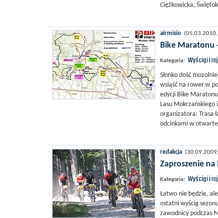
Ciężkowicka, Świętok
airmisio
(05.03.2010, 
Bike Maratonu -
Wyścigi i ra
Kategoria:
Słonko dość mozolnie
wsiąść na rower w po
edycji Bike Maratonu
Lasu Mokrzańskiego i 
organizatora: Trasa 
odcinkami w otwartej
redakcja
(30.09.2009, 
Zaproszenie na
Wyścigi i ra
Kategoria:
Łatwo nie będzie, al
ostatni wyścig sezon
zawodnicy podczas M