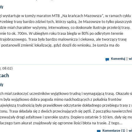
jdy
drugi wystartuje w Łomży maraton MTB „Na krańcach Mazowsza”, w ramach cyklu
zebieg trasy bardzo zdziwi tych, którzy sądzą, że Mazowsze to tylko piaszczyst
zie miał charakter wyżynny, interwałowy, co doskonale ilustruje przekrój trasy.
nie to ok. 700m. W ubiegłym roku trasa biegła w 80% po odkrytym terenie
rajobrazowego. Trasa była bardzo malownicza i ciekawa, ale tworzący trasę
 postanowili zmienić lokalizację, gdyż doszli do wniosku, że Łomża ma do
Komentuj
|
wi
. 08:02)
cach
jdy
h miał zaskoczyć uczestników wyjątkowo trudną i wymagającą trasą. Okazało si
m była wyjątkowo dobra pogoda mimo nadchodzących z południa frontów
ajwiększą trudnością było prawidłowe odczytanie dokładnego przebiegu trasy z
onu. Trasa składała się z dwóch przecinających się pętli. Z początku nawierzchn
zeważały drogi asfaltowe i szerokie szutry. Dopiero ostatnie 5-10 km. dały się m
aczego tam akurat znajdowały się ogromne ilości błota na trasie. Z tego...
Komentarze (1)
|
wi