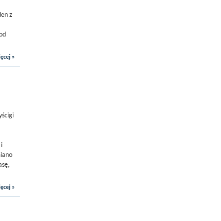
den z
pod
ęcej »
ścigi
i
miano
asę,
ęcej »