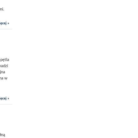
mi.
ęcej »
 pętla
wadzi
jna
ana w
ęcej »
łną