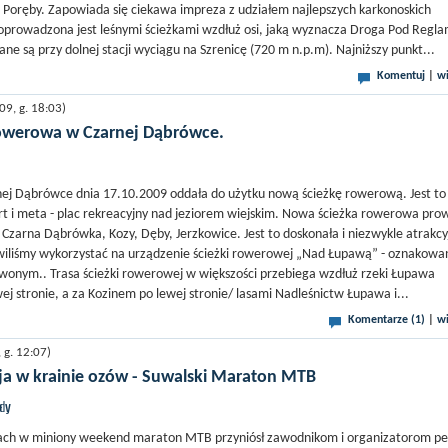
ej Poręby. Zapowiada się ciekawa impreza z udziałem najlepszych karkonoskich
prowadzona jest leśnymi ścieżkami wzdłuż osi, jaką wyznacza Droga Pod Regla
ne są przy dolnej stacji wyciągu na Szrenicę (720 m n.p.m). Najniższy punkt...
Komentuj
|
wi
9, g. 18:03)
owerowa w Czarnej Dąbrówce.
ej Dąbrówce dnia 17.10.2009 oddała do użytku nową ścieżkę rowerową. Jest to
art i meta - plac rekreacyjny nad jeziorem wiejskim. Nowa ścieżka rowerowa pro
 Czarna Dąbrówka, Kozy, Dęby, Jerzkowice. Jest to doskonała i niezwykle atrakcy
owiliśmy wykorzystać na urządzenie ścieżki rowerowej „Nad Łupawą” - oznakow
wonym.. Trasa ścieżki rowerowej w większości przebiega wzdłuż rzeki Łupawa
j stronie, a za Kozinem po lewej stronie/ lasami Nadleśnictw Łupawa i...
Komentarze (1)
|
wi
g. 12:07)
ja w krainie ozów - Suwalski Maraton MTB
jdy
ch w miniony weekend maraton MTB przyniósł zawodnikom i organizatorom pe