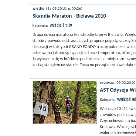
wiechu
(18.05.2010, g. 00:26)
Skandia Maraton - Bielawa 2010
Wyścigi i rajdy
Kategoria:
Druga edycja maratonu Skandii odbyła się w Bielawie. Wzięło
starcie z powodu odstraszających prognoz pogody, szczególnie
dekoracji w kategorii GRAND FONDO trochę pokropiło. Utrudni
odczuwana jak porządny podjazd oraz temperatura, której odc
Ja wybrałem się w krótkich spodenkach i na miejscu zmuszon
kurtką stanąłem na starcie. Trasa na początku zapowiadała się
redakcja
(09.03.2010, 
AST Odyseja Wi
Wyścigi i ra
Kategoria:
W dniach 10 i 11 kwi
zawodów pod nazwą 
Częstochowska, a baz
Krakowa. W kolejnych
walorach terenowych 