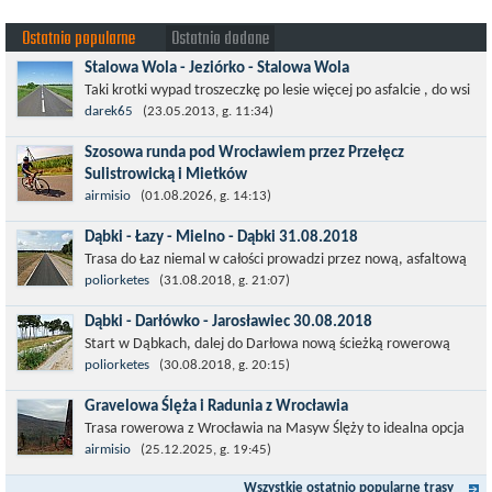
Ostatnio popularne
Ostatnio dodane
Stalowa Wola - Jeziórko - Stalowa Wola
Taki krotki wypad troszeczkę po lesie więcej po asfalcie , do wsi
której już nie ma , kopalni siarki również nie ma , a ci co
darek65
(23.05.2013, g. 11:34)
pamiętają okres...
Szosowa runda pod Wrocławiem przez Przełęcz
Sulistrowicką i Mietków
Łatwa, szosowa runda pod Wrocławiem, raczej płaska z jednym
airmisio
(01.08.2026, g. 14:13)
małym podjazdem na Przełęcz Sulistrowicką od strony Olesznej.
Dąbki - Łazy - Mielno - Dąbki 31.08.2018
To trasa idealna na...
Trasa do Łaz niemal w całości prowadzi przez nową, asfaltową
ścieżkę rowerową (od Dąbek do Iwięcina wzdłuż drogi 203).
poliorketes
(31.08.2018, g. 21:07)
Niestety jest to trasa nie...
Dąbki - Darłówko - Jarosławiec 30.08.2018
Start w Dąbkach, dalej do Darłowa nową ścieżką rowerową
(niekiedy pieszo-rowerową), gdzie na pierwszym rondzie zjazd
poliorketes
(30.08.2018, g. 20:15)
w stronę Darłówka Zachodniego....
Gravelowa Ślęża i Radunia z Wrocławia
Trasa rowerowa z Wrocławia na Masyw Ślęży to idealna opcja
na rower przełajowy (lub gravelowy). Zimą, kiedy nie ma śniegu,
airmisio
(25.12.2025, g. 19:45)
a temperatura jest...
Wszystkie ostatnio popularne trasy