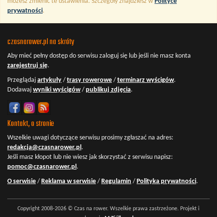
możesz zmienić te ustawienia. Szczegóły znajdziesz w
Polityce
prywatności
.
czasnarower.pl na skróty
Aby mieć pełny dostęp do serwisu
zaloguj się
lub jeśli nie masz konta
zarejestruj się
.
Przeglądaj
artykuły
/
trasy rowerowe
/
terminarz wyścigów
.
Dodawaj
wyniki wyścigów
/
publikuj zdjęcia
.
Kontakt, o stronie
Wszelkie uwagi dotyczące serwisu prosimy zgłaszać na adres:
redakcja@czasnarower.pl
.
Jeśli masz kłopot lub nie wiesz jak skorzystać z serwisu napisz:
pomoc@czasnarower.pl
.
O serwisie
/
Reklama w serwisie
/
Regulamin
/
Polityka prywatności
.
Copyright 2008-2026 © Czas na rower. Wszelkie prawa zastrzeżone. Projekt i