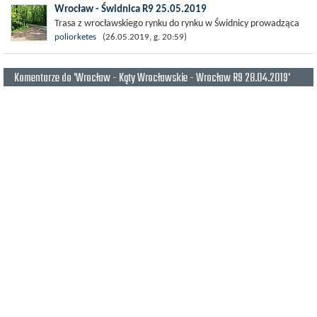
rowerowych...
Wrocław - Świdnica R9 25.05.2019
Trasa z wrocławskiego rynku do rynku w Świdnicy prowadząca
po europejskim szlaku rowerowym EuroVelo 9 (R9). Szlak jest
poliorketes
(26.05.2019, g. 20:59)
bardzo dobrze oznakowany i...
Komentarze do 'Wrocław - Kąty Wrocławskie - Wrocław R9 28.04.2019'