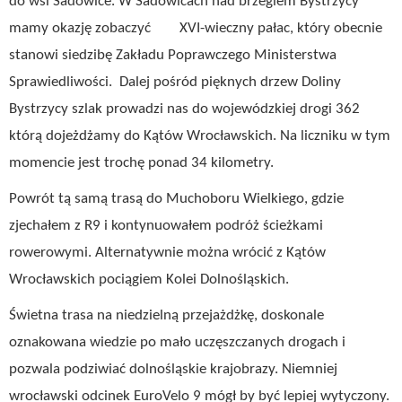
do wsi Sadowice. W Sadowicach nad brzegiem Bystrzycy
mamy okazję zobaczyć XVI-wieczny pałac, który obecnie
stanowi siedzibę Zakładu Poprawczego Ministerstwa
Sprawiedliwości. Dalej pośród pięknych drzew Doliny
Bystrzycy szlak prowadzi nas do wojewódzkiej drogi 362
którą dojeżdżamy do Kątów Wrocławskich. Na liczniku w tym
momencie jest trochę ponad 34 kilometry.
Powrót tą samą trasą do Muchoboru Wielkiego, gdzie
zjechałem z R9 i kontynuowałem podróż ścieżkami
rowerowymi. Alternatywnie można wrócić z Kątów
Wrocławskich pociągiem Kolei Dolnośląskich.
Świetna trasa na niedzielną przejażdżkę, doskonale
oznakowana wiedzie po mało uczęszczanych drogach i
pozwala podziwiać dolnośląskie krajobrazy. Niemniej
wrocławski odcinek EuroVelo 9 mógł by być lepiej wytyczony.