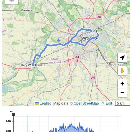
+
−
Leaflet
|
Map data: ©
OpenStreetMap
✎ Edit
5 km
m
140
130