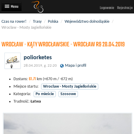
Logowanie
Rejestracja
Czas na rower!
/
Trasy
/
Polska
/
Województwo dolnośląskie
/
Artykuły
Wrocław - Mosty Jagiellońskie
Trasy rowerowe
WROCŁAW - KĄTY WROCŁAWSKIE - WROCŁAW R9 28.04.2019
Wyścigi rowerowe
poliorketes
Użytkownicy
Mapa i profil
28.04.2019, g. 22:20
Dodaj
61.71
Dystans:
km
(+670 m / -672 m)
Miejsce startu:
Wrocław - Mosty Jagiellońskie
Kategoria:
Po mieście
Szosowe
Trudność:
Łatwa