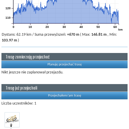
120
110
0
10
20
30
40
50
60
km
Dystans:
62.19 km
/
Suma przewyższeń:
+670 m
(
Max:
146.81 m
,
Min:
103.97 m
)
Trasę zamierzają przejechać
Planuję przejechać trasę
Nikt jeszcze nie zaplanował przejazdu.
Trasę już przejechali
Przejechałem/am trasę
Liczba uczestników: 1