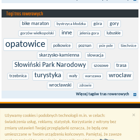
Tagi tras rowerowych
bike maraton
gory
góra
bystrzyca kłodzka
inne
lubuskie
gorzów wielkopolski
jelenia gora
opatowice
polkowice
poznan
Siechnice
psie pole
skarzysko-kamienna
slowacja
Słowiński Park Narodowy
trasa
szosowe
turystyka
wroclaw
trzebnica
wały
warszawa
wrocławski
zdrowie
Więcej tagów tras rowerowych
×
Używamy cookies i podobnych technologii m.in. w celach:
świadczenia usług, reklamy, statystyk. Korzystanie z witryny bez
zmiany ustawień Twojej przeglądarki oznacza, że będą one
umieszczane w Twoim urządzeniu końcowym. Pamiętaj, że zawsze