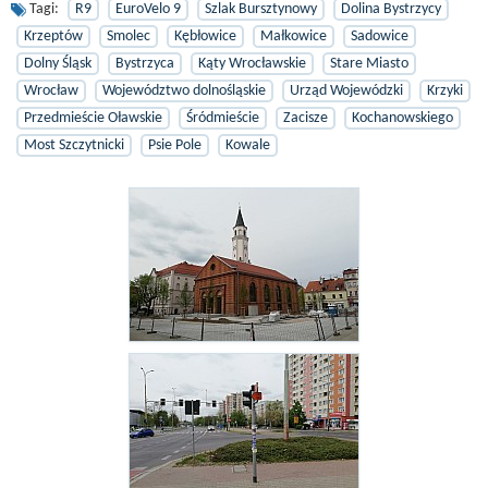
Tagi:
R9
EuroVelo 9
Szlak Bursztynowy
Dolina Bystrzycy
Krzeptów
Smolec
Kębłowice
Małkowice
Sadowice
Dolny Śląsk
Bystrzyca
Kąty Wrocławskie
Stare Miasto
Wrocław
Województwo dolnośląskie
Urząd Wojewódzki
Krzyki
Przedmieście Oławskie
Śródmieście
Zacisze
Kochanowskiego
Most Szczytnicki
Psie Pole
Kowale