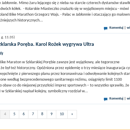
 Jabłonnie. Mimo żaru lejącego się z nieba na starcie czterech dystansów stawiło
dwóch kółek. - Kolarskie Miasteczko znalazło się w wyjątkowym miejscu - mówi
land Bike Marathon Grzegorz Wajs. - Pałac w Jabłonnie i otaczający go malown
żniejszych historycznych...
Komentuj
|
wi
g. 11:35)
klarska Poręba. Karol Rożek wygrywa Ultra
jdy
ike Maraton w Szklarskiej Porębie zawsze jest wyjątkowy, ale tegoroczne
, że był też historyczny. Opóźniona przez epidemię o trzy miesiące inauguracja cy
ypchnięte z pierwszego planu przez koronawirusa i odwoływanie kolejnych sta
ne według bezprecedensowego sanitarnego reżimu, osiągnięty limit 1100
o obaw co do niejasnej przyszłości imprez sportowych – to wszystko sprawiło, że
 Szklarskiej napisał kolejny, symboliczny rozdział w...
Komentuj
|
wi
4
5
6
7
8
9
10
»