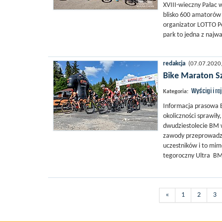
XVIII-wieczny Pałac w
blisko 600 amatorów 
organizator LOTTO Po
park to jedna z najwa
redakcja
(07.07.2020, 
Bike Maraton Sz
Wyścigi i ra
Kategoria:
Informacja prasowa B
okoliczności sprawiły
dwudziestolecie BM w
zawody przeprowadzo
uczestników i to mim
tegoroczny Ultra BM w
«
1
2
3