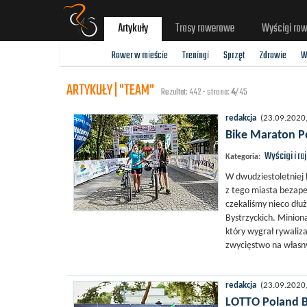
Artykuły
Trasy rowerowe
Wyścigi ro
Rower w mieście
Treningi
Sprzęt
Zdrowie
W
ARTYKUŁY | "TEAM"
Rezultat: 442 - strona:
4
/45
redakcja
(23.09.2020, 
Bike Maraton Po
Wyścigi i ra
Kategoria:
W dwudziestoletniej h
z tego miasta bezape
czekaliśmy nieco dłu
Bystrzyckich. Minion
który wygrał rywaliza
zwycięstwo na własny
redakcja
(23.09.2020, 
LOTTO Poland B