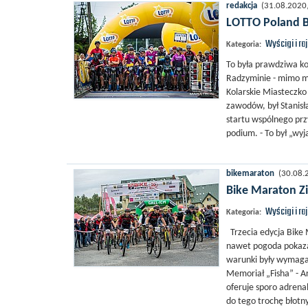
redakcja
(31.08.2020, 
LOTTO Poland B
Wyścigi i ra
Kategoria:
To była prawdziwa k
Radzyminie - mimo mo
Kolarskie Miasteczko
zawodów, był Stanis
startu wspólnego prz
podium. - To był „wyj
bikemaraton
(30.08.2
Bike Maraton Zie
Wyścigi i ra
Kategoria:
Trzecia edycja Bike 
nawet pogoda pokazał
warunki były wymagaj
Memoriał „Fisha” - A
oferuje sporo adrena
do tego trochę błotn