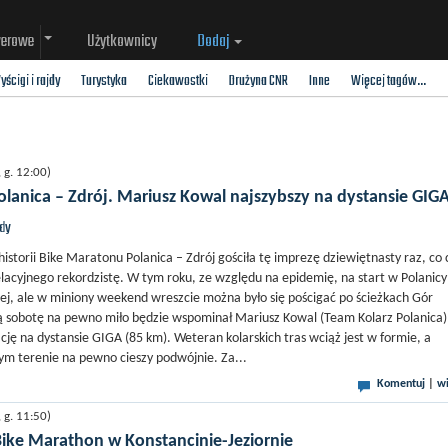
werowe
Użytkownicy
Dodaj
yścigi i rajdy
Turystyka
Ciekawostki
Drużyna CNR
Inne
Więcej tagów...
g. 12:00)
lanica – Zdrój. Mariusz Kowal najszybszy na dystansie GIG
jdy
istorii Bike Maratonu Polanica – Zdrój gościła tę imprezę dziewiętnasty raz, co 
lacyjnego rekordzistę. W tym roku, ze względu na epidemię, na start w Polanicy
żej, ale w miniony weekend wreszcie można było się pościgać po ścieżkach Gór
ą sobotę na pewno miło będzie wspominał Mariusz Kowal (Team Kolarz Polanica)
cję na dystansie GIGA (85 km). Weteran kolarskich tras wciąż jest w formie, a
m terenie na pewno cieszy podwójnie. Za...
Komentuj
|
wi
g. 11:50)
ike Marathon w Konstancinie-Jeziornie