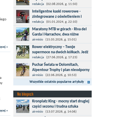
kolarska
redakcja
(02.08.2026, g. 11:50)
Tour de Pologne 2026 to jedno z
Inteligentne kaski rowerowe -
najbardziej prestiżowych wydarzeń
zintegrowane z oświetleniem i
kiego
sportowych w Polsce. wyścig zaliczany
kierunkowskazami
redakcja
(01.01.2024, g. 22:10)
po raz 22. do prestiżowego cyklu UCI
Temat bezpieczeństwa jazdy wchodzi
Maratony MTB w górach - Riva del
World...
na nowy poziom. Do tej pory kask było
Garda i Harrachov, dwa różne
odpowiedzialny przede wszystkim za
wyzwania
airmisio
(15.05.2026, g. 15:01)
bezpieczeństwo rowerzysty, ochronę...
Maj to idealny czas, by z płaskich i
Rower elektryczny – Twoje
ęcej »
szybkich wyścigów przejść do znacznie
supermoce na dwóch kółkach. Jedź
bardziej ambitnych wyzwań, jakimi są
dalej,odkrywaj więcej
redakcja
(27.06.2026, g. 17:23)
górskie wyścigi MTB....
Marzenia o dalekich podróżach bez
Puchar Świata w Dolomitach,
ogromnego zmęczenia stają się
Alpentour Trophy i plan nieodporny
rzeczywistością dzięki nowoczesnym
na upadki
airmisio
(22.06.2026, g. 10:53)
wa
technologiom ukrytym w
Czerwiec w moim planie oznaczał
Wszystkie ostatnio popularne artykuły
ny
jednośladach....
wejście w najbardziej wymagający etap
i cel pierwszej części sezonu: Puchar
Na blogach
Świata w maratonie MTB w
k
Kronplatz King - mocny start drugiej
Dolomitach...
części sezonu i trudna sztuka
ęcej »
odpoczynku
airmisio
(13.07.2026, g. 14:06)