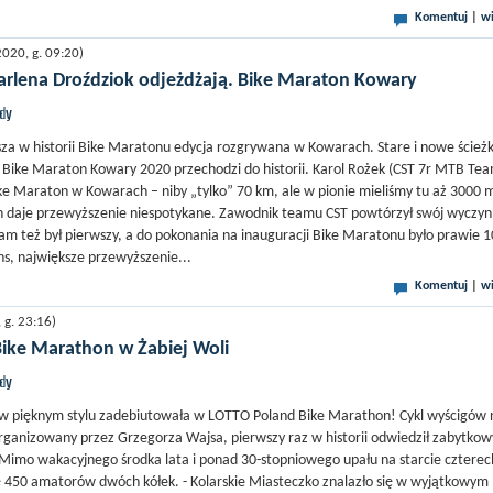
Komentuj
|
wi
020, g. 09:20)
arlena Droździok odjeżdżają. Bike Maraton Kowary
jdy
sza w historii Bike Maratonu edycja rozgrywana w Kowarach. Stare i nowe ścieżk
- Bike Maraton Kowary 2020 przechodzi do historii. Karol Rożek (CST 7r MTB Te
e Maraton w Kowarach – niby „tylko” 70 km, ale w pionie mieliśmy tu aż 3000 m
h daje przewyższenie niespotykane. Zawodnik teamu CST powtórzył swój wyczyn
 tam też był pierwszy, a do pokonania na inauguracji Bike Maratonu było prawie 
ns, największe przewyższenie...
Komentuj
|
wi
g. 23:16)
ike Marathon w Żabiej Woli
jdy
pięknym stylu zadebiutowała w LOTTO Poland Bike Marathon! Cykl wyścigów 
rganizowany przez Grzegorza Wajsa, pierwszy raz w historii odwiedził zabytkow
Mimo wakacyjnego środka lata i ponad 30-stopniowego upału na starcie czterec
ę 450 amatorów dwóch kółek. - Kolarskie Miasteczko znalazło się w wyjątkowym