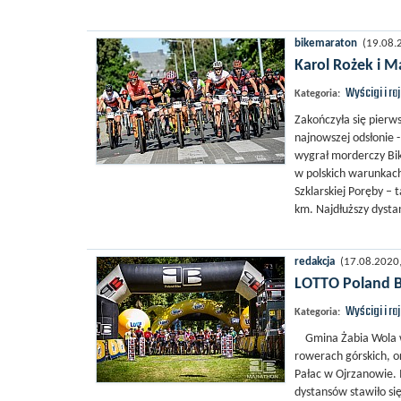
bikemaraton
(19.08.2
Karol Rożek i M
Wyścigi i ra
Kategoria:
Zakończyła się pierw
najnowszej odsłonie 
wygrał morderczy Bik
w polskich warunkac
Szklarskiej Poręby –
km. Najdłuższy dysta
redakcja
(17.08.2020, 
LOTTO Poland B
Wyścigi i ra
Kategoria:
Gmina Żabia Wola w 
rowerach górskich, o
Pałac w Ojrzanowie. 
dystansów stawiło si