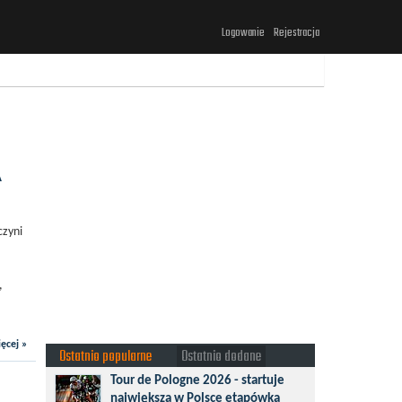
Logowanie
Rejestracja
A
czyni
,
ęcej »
Ostatnio popularne
Ostatnio dodane
Tour de Pologne 2026 - startuje
największa w Polsce etapówka