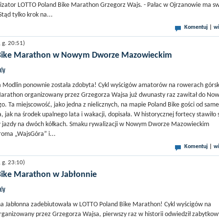
nizator LOTTO Poland Bike Marathon Grzegorz Wajs. - Pałac w Ojrzanowie ma s
tąd tylko krok na...
Komentuj
|
wi
g. 20:51)
Bike Marathon w Nowym Dworze Mazowieckim
jdy
 Modlin ponownie została zdobyta! Cykl wyścigów amatorów na rowerach górsk
arathon organizowany przez Grzegorza Wajsa już dwunasty raz zawitał do No
 Ta miejscowość, jako jedna z nielicznych, na mapie Poland Bike gości od sam
 jak na środek upalnego lata i wakacji, dopisała. W historycznej fortecy stawiło 
ów jazdy na dwóch kółkach. Smaku rywalizacji w Nowym Dworze Mazowieckim
troma „WajsGóra” i...
Komentuj
|
wi
g. 23:10)
ike Marathon w Jabłonnie
jdy
 Jabłonna zadebiutowała w LOTTO Poland Bike Marathon! Cykl wyścigów na
rganizowany przez Grzegorza Wajsa, pierwszy raz w historii odwiedził zabytkow