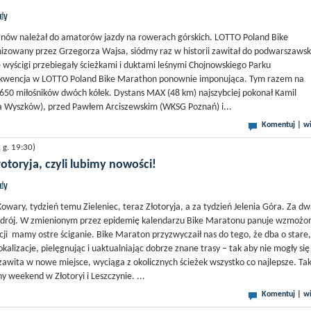
jdy
znów należał do amatorów jazdy na rowerach górskich. LOTTO Poland Bike
izowany przez Grzegorza Wajsa, siódmy raz w historii zawitał do podwarszaws
e wyścigi przebiegały ścieżkami i duktami leśnymi Chojnowskiego Parku
kwencja w LOTTO Poland Bike Marathon ponownie imponująca. Tym razem na
aż 650 miłośników dwóch kółek. Dystans MAX (48 km) najszybciej pokonał Kamil
a Wyszków), przed Pawłem Arciszewskim (WKSG Poznań) i...
Komentuj
|
wi
g. 19:30)
otoryja, czyli lubimy nowości!
jdy
wary, tydzień temu Zieleniec, teraz Złotoryja, a za tydzień Jelenia Góra. Za d
 Zdrój. W zmienionym przez epidemię kalendarzu Bike Maratonu panuje wzmożo
ycji mamy ostre ściganie. Bike Maraton przyzwyczaił nas do tego, że dba o stare,
kalizacje, pielęgnując i uaktualniając dobrze znane trasy – tak aby nie mogły się
 zawita w nowe miejsce, wyciąga z okolicznych ścieżek wszystko co najlepsze. Ta
y weekend w Złotoryi i Leszczynie. ...
Komentuj
|
wi