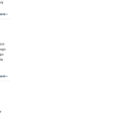
wój
ęcej »
ich
wego
ego
się
ęcej »
y