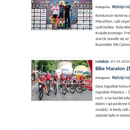
Wyścigi i ra
Kategoria:
Konstancin-Jeziorna 
Marathon, cykl organ
uzdrowiska. Kolarski
Krajobrazowego. Fre
starcie stawiło się 
Kuszmider (KK Caten
redakcja
(07.09.2020, 
Bike Maraton Zł
Wyścigi i ra
Kategoria:
Dwa tygodnie temu Ko
tygodnie Polanica –
ruch, a na każdej ed
dobre i sprawdzone lo
znudzić. A kiedy cykl
właśnie było w minion