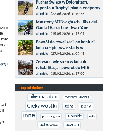
Kronplatz King, epicki MTB Maraton z
Puchar Świata w Dolomitach,
metą na 2275 m we włoskich Alpach –
Alpentour Trophy i plan nieodporny
łącznie 3000 metrów przewyższenia na
na upadki
airmisio
(22.06.2026, g. 10:53)
dystansie 60 km, ze...
Czerwiec w moim planie oznaczał
Maratony MTB w górach - Riva del
wejście w najbardziej wymagający etap
hon w
Garda i Harrachov, dwa różne
i cel pierwszej części sezonu: Puchar
ie
wyzwania
airmisio
(15.05.2026, g. 15:01)
Świata w maratonie MTB w
alnym
Maj to idealny czas, by z płaskich i
Powrót do rywalizacji po kontuzji
Dolomitach...
ym ze
szybkich wyścigów przejść do znacznie
kolana – pierwsze starty w
na
bardziej ambitnych wyzwań, jakimi są
maratonach MTB
airmisio
(27.04.2026, g. 09:46)
górskie wyścigi MTB....
Prawdziwym testem po kontuzji kolana
Zerwane więzadło w kolanie,
ęcej »
i uszkodzeniu więzadeł jest powrót do
rehabilitacja i powrót do MTB
sportowej rywalizacji. Podczas
W sporcie nie ma kalkulacji, niezależnie
airmisio
(18.02.2026, g. 17:06)
zawodów znikają bariery,...
od stopnia zaawansowania. Trenujesz,
startujesz w zawodach i chcesz po
Tagi artykułów
prostu oddać się grze, dać z siebie...
bike maraton
bystrzyca kłodzka
sa i
Ciekawostki
gory
góra
III
inne
lubuskie
jelenia gora
mtb
yła
polkowice
poznan