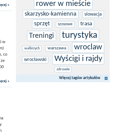
rower w mieście
ęcej »
skarzysko-kamienna
slowacja
sprzęt
trasa
szosowe
turystyka
Treningi
i w
wroclaw
am)
warszawa
walbrzych
, co
Wyścigi i rajdy
wrocławski
 ze
100
zdrowie
Więcej tagów artykułów
ęcej »
na
y
h