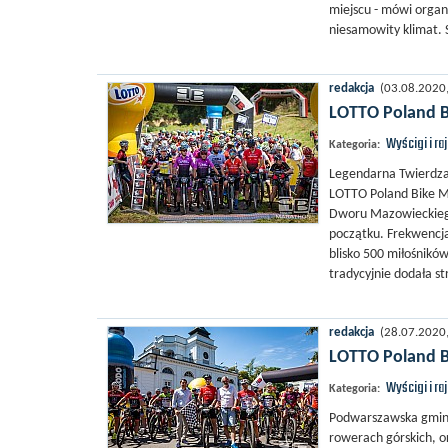
miejscu - mówi orga
niesamowity klimat. S
redakcja
(03.08.2020, 
LOTTO Poland 
Wyścigi i ra
Kategoria:
Legendarna Twierdza
LOTTO Poland Bike M
Dworu Mazowieckiego.
początku. Frekwencja,
blisko 500 miłośnik
tradycyjnie dodała s
redakcja
(28.07.2020, 
LOTTO Poland B
Wyścigi i ra
Kategoria:
Podwarszawska gmina
rowerach górskich, o