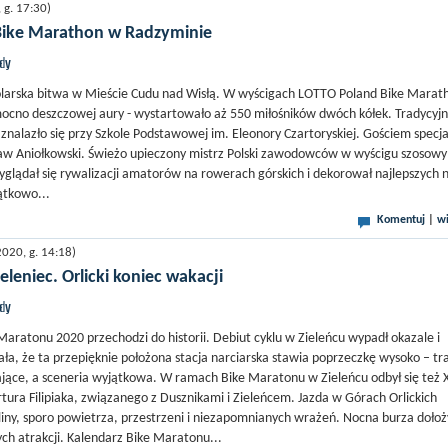
g. 17:30)
ike Marathon w Radzyminie
jdy
olarska bitwa w Mieście Cudu nad Wisłą. W wyścigach LOTTO Poland Bike Marat
cno deszczowej aury - wystartowało aż 550 miłośników dwóch kółek. Tradycyjn
 znalazło się przy Szkole Podstawowej im. Eleonory Czartoryskiej. Gościem specj
ław Aniołkowski. Świeżo upieczony mistrz Polski zawodowców w wyścigu szosow
yglądał się rywalizacji amatorów na rowerach górskich i dekorował najlepszych 
ątkowo...
Komentuj
|
wi
020, g. 14:18)
leniec. Orlicki koniec wakacji
jdy
Maratonu 2020 przechodzi do historii. Debiut cyklu w Zieleńcu wypadł okazale i
a, że ta przepięknie położona stacja narciarska stawia poprzeczkę wysoko – tra
ące, a sceneria wyjątkowa. W ramach Bike Maratonu w Zieleńcu odbył się też X
rtura Filipiaka, związanego z Dusznikami i Zieleńcem. Jazda w Górach Orlickich
liny, sporo powietrza, przestrzeni i niezapomnianych wrażeń. Nocna burza dołoż
ych atrakcji. Kalendarz Bike Maratonu...