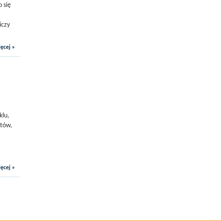
 się
iczy
ęcej »
klu,
rtów,
ęcej »