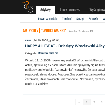
Artykuły
Trasy rowerowe
Wyścigi ro
Rower w mieście
Treningi
Sprzęt
Zdrowie
W
ARTYKUŁY | "WROCLAWSKI"
Rezultat: 2 - strona:
1
/1
virus
(14.10.2008, g. 02:01)
HAPPY ALLEYCAT - Dziesiąty Wrocławski Alley
Rower w mieście
Kategoria:
W dniu 11.10.2008r rozegrany został X Wrocławski Alleycat 
Astra, zjawiło się 19 osób, które dzielnie spisywały się na t
podjazdy pod wiadukt "Gądowianka") sprawiła, że cała stawk
rozpoczęło się na dobre. Poszczególne punkty zadaniowo/k
Żernikach, Strachowicach, Jerzmanowie, Złotnikach, by zakoń
około 1,5 godziny.
«
1
2
3