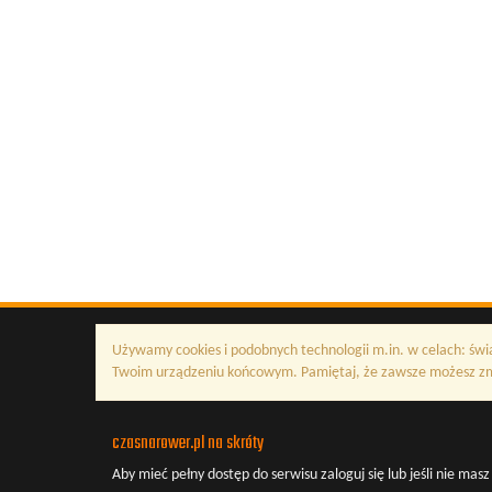
Używamy cookies i podobnych technologii m.in. w celach: świ
Twoim urządzeniu końcowym. Pamiętaj, że zawsze możesz zmi
czasnarower.pl na skróty
Aby mieć pełny dostęp do serwisu
zaloguj się
lub jeśli nie mas