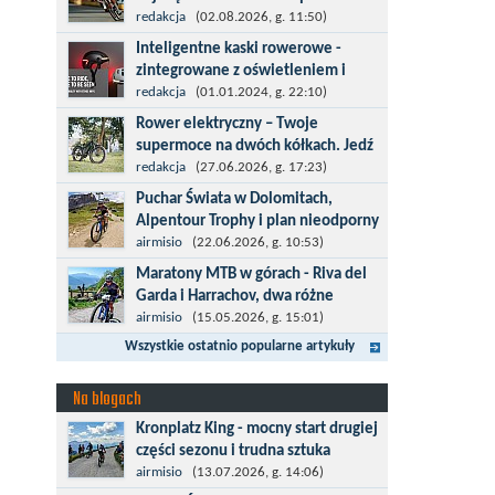
kolarska
redakcja
(02.08.2026, g. 11:50)
Tour de Pologne 2026 to jedno z
Inteligentne kaski rowerowe -
najbardziej prestiżowych wydarzeń
zintegrowane z oświetleniem i
sportowych w Polsce. wyścig zaliczany
kierunkowskazami
redakcja
(01.01.2024, g. 22:10)
po raz 22. do prestiżowego cyklu UCI
Temat bezpieczeństwa jazdy wchodzi
Rower elektryczny – Twoje
World...
na nowy poziom. Do tej pory kask było
supermoce na dwóch kółkach. Jedź
odpowiedzialny przede wszystkim za
dalej,odkrywaj więcej
redakcja
(27.06.2026, g. 17:23)
bezpieczeństwo rowerzysty, ochronę...
Marzenia o dalekich podróżach bez
Puchar Świata w Dolomitach,
ogromnego zmęczenia stają się
Alpentour Trophy i plan nieodporny
rzeczywistością dzięki nowoczesnym
na upadki
airmisio
(22.06.2026, g. 10:53)
technologiom ukrytym w
Czerwiec w moim planie oznaczał
Maratony MTB w górach - Riva del
jednośladach....
wejście w najbardziej wymagający etap
Garda i Harrachov, dwa różne
i cel pierwszej części sezonu: Puchar
wyzwania
airmisio
(15.05.2026, g. 15:01)
Świata w maratonie MTB w
Maj to idealny czas, by z płaskich i
Wszystkie ostatnio popularne artykuły
Dolomitach...
szybkich wyścigów przejść do znacznie
bardziej ambitnych wyzwań, jakimi są
Na blogach
górskie wyścigi MTB....
Kronplatz King - mocny start drugiej
części sezonu i trudna sztuka
odpoczynku
airmisio
(13.07.2026, g. 14:06)