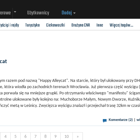
werowe
Użytkownicy
Dodaj
yścigi i rajdy
Turystyka
Ciekawostki
Drużyna CNR
Inne
Więcej tagów...
cat
tym razem pod nazwą "Happy Alleycat". Na starcie, który był ulokowany przy DH
rasie, która wiodła po zachodnich terenach Wrocławia. Już pierwsza część wyścigu (
a porwała się na mniejsze grupki. Po otrzymaniu właściwego "manifestu" ścigan
ontrolne ulokowane były kolejno na: Muchoborze Małym, Nowym Dworze, Kuźnik
czyć metą w Leśnicy. Zwycięzca wyścigu znalazł i przejechał trasę 32km w czas
Komentarze (2)
|
wi
4
5
6
7
8
9
10
»