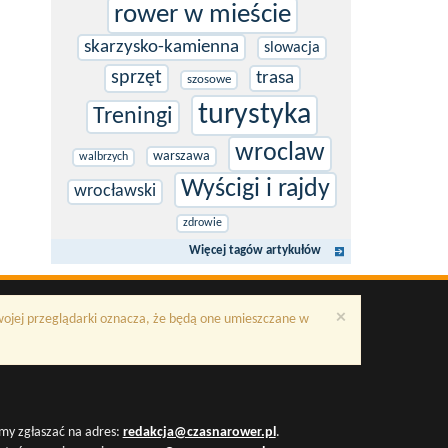
rower w mieście
skarzysko-kamienna
slowacja
sprzęt
trasa
szosowe
turystyka
Treningi
wroclaw
warszawa
walbrzych
Wyścigi i rajdy
wrocławski
zdrowie
Więcej tagów artykułów
×
Twojej przeglądarki oznacza, że będą one umieszczane w
my zgłaszać na adres:
redakcja@czasnarower.pl
.