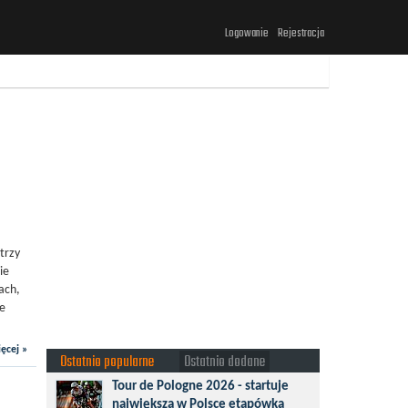
Logowanie
Rejestracja
trzy
ie
ach,
ie
ęcej »
Ostatnio popularne
Ostatnio dodane
Tour de Pologne 2026 - startuje
największa w Polsce etapówka