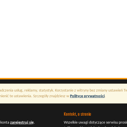
adczenia usług, reklamy, statystyk. Korzystanie z witryny bez zmiany ustawień 
enić te ustawienia. Szczegóły znajdziesz w
Polityce prywatności
.
Kontakt, o stronie
z konta
zarejestruj się
.
Wszelkie uwagi dotyczące serwisu prosi