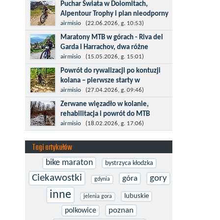
Kronplatz King, epicki MTB Maraton z
Puchar Świata w Dolomitach,
metą na 2275 m we włoskich Alpach –
Alpentour Trophy i plan nieodporny
łącznie 3000 metrów przewyższenia na
na upadki
airmisio
(22.06.2026, g. 10:53)
dystansie 60 km, ze...
Czerwiec w moim planie oznaczał
Maratony MTB w górach - Riva del
wejście w najbardziej wymagający etap
Garda i Harrachov, dwa różne
i cel pierwszej części sezonu: Puchar
wyzwania
airmisio
(15.05.2026, g. 15:01)
Świata w maratonie MTB w
Maj to idealny czas, by z płaskich i
Powrót do rywalizacji po kontuzji
Dolomitach...
szybkich wyścigów przejść do znacznie
kolana – pierwsze starty w
bardziej ambitnych wyzwań, jakimi są
maratonach MTB
airmisio
(27.04.2026, g. 09:46)
górskie wyścigi MTB....
Prawdziwym testem po kontuzji kolana
Zerwane więzadło w kolanie,
i uszkodzeniu więzadeł jest powrót do
rehabilitacja i powrót do MTB
sportowej rywalizacji. Podczas
W sporcie nie ma kalkulacji, niezależnie
airmisio
(18.02.2026, g. 17:06)
zawodów znikają bariery,...
od stopnia zaawansowania. Trenujesz,
startujesz w zawodach i chcesz po
Tagi artykułów
prostu oddać się grze, dać z siebie...
bike maraton
bystrzyca kłodzka
Ciekawostki
gory
góra
gdynia
inne
lubuskie
jelenia gora
poznan
polkowice