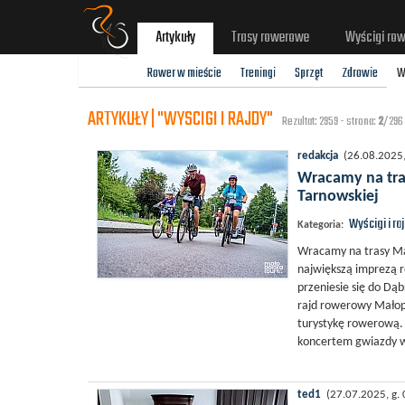
Artykuły
Trasy rowerowe
Wyścigi ro
Rower w mieście
Treningi
Sprzęt
Zdrowie
W
ARTYKUŁY | "WYSCIGI I RAJDY"
Rezultat: 2959 - strona:
2
/296
redakcja
(26.08.2025, 
Wracamy na tra
Tarnowskiej
Wyścigi i ra
Kategoria:
Wracamy na trasy Mał
największą imprezą 
przeniesie się do Dą
rajd rowerowy Małop
turystykę rowerową. 
koncertem gwiazdy w
ted1
(27.07.2025, g. 