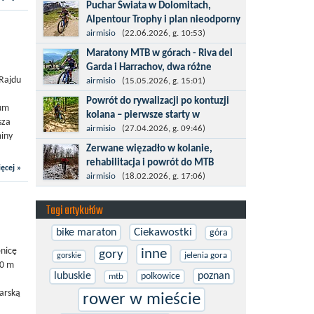
Kronplatz King, epicki MTB Maraton z
Puchar Świata w Dolomitach,
metą na 2275 m we włoskich Alpach –
Alpentour Trophy i plan nieodporny
łącznie 3000 metrów przewyższenia na
na upadki
airmisio
(22.06.2026, g. 10:53)
dystansie 60 km, ze...
Czerwiec w moim planie oznaczał
Maratony MTB w górach - Riva del
wejście w najbardziej wymagający etap
Garda i Harrachov, dwa różne
i cel pierwszej części sezonu: Puchar
 Rajdu
wyzwania
airmisio
(15.05.2026, g. 15:01)
Świata w maratonie MTB w
Maj to idealny czas, by z płaskich i
Powrót do rywalizacji po kontuzji
Dolomitach...
rum
szybkich wyścigów przejść do znacznie
kolana – pierwsze starty w
sza
bardziej ambitnych wyzwań, jakimi są
maratonach MTB
airmisio
(27.04.2026, g. 09:46)
miny
górskie wyścigi MTB....
Prawdziwym testem po kontuzji kolana
Zerwane więzadło w kolanie,
i uszkodzeniu więzadeł jest powrót do
rehabilitacja i powrót do MTB
ęcej »
sportowej rywalizacji. Podczas
W sporcie nie ma kalkulacji, niezależnie
airmisio
(18.02.2026, g. 17:06)
zawodów znikają bariery,...
od stopnia zaawansowania. Trenujesz,
startujesz w zawodach i chcesz po
Tagi artykułów
prostu oddać się grze, dać z siebie...
Ciekawostki
bike maraton
góra
enicę
inne
gory
jelenia gora
gorskie
00 m
lubuskie
poznan
polkowice
mtb
arską
rower w mieście