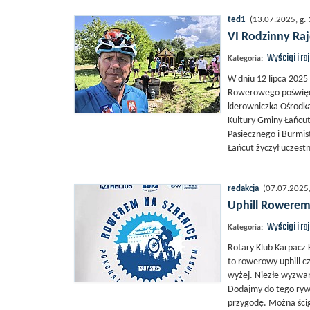
ted1
(13.07.2025, g. 
VI Rodzinny R
Wyścigi i ra
Kategoria:
W dniu 12 lipca 2025
Rowerowego poświęco
kierowniczka Ośrodk
Kultury Gminy Łańcu
Pasiecznego i Burmi
Łańcut życzył uczestn
redakcja
(07.07.2025, 
Uphill Rowerem
Wyścigi i ra
Kategoria:
Rotary Klub Karpacz 
to rowerowy uphill cz
wyżej. Niezłe wyzwa
Dodajmy do tego rywa
przygodę. Można ścig