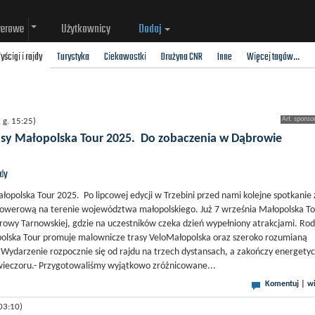
werowe
Użytkownicy
Dodaj
yścigi i rajdy
Turystyka
Ciekawostki
Drużyna CNR
Inne
Więcej tagów...
g. 15:25)
sy Małopolska Tour 2025. Do zobaczenia w Dąbrowie
jdy
opolska Tour 2025. Po lipcowej edycji w Trzebini przed nami kolejne spotkanie 
rowerową na terenie województwa małopolskiego. Już 7 września Małopolska To
browy Tarnowskiej, gdzie na uczestników czeka dzień wypełniony atrakcjami. Ro
olska Tour promuje malownicze trasy VeloMałopolska oraz szeroko rozumianą
Wydarzenie rozpocznie się od rajdu na trzech dystansach, a zakończy energet
ieczoru.- Przygotowaliśmy wyjątkowo zróżnicowane...
Komentuj
|
wi
03:10)