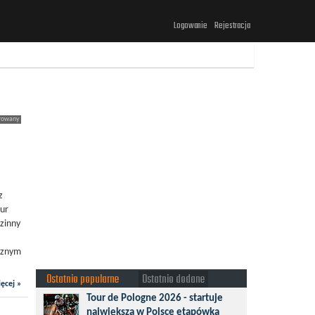
Logowanie
Rejestracja
z
ur
dzinny
ycznym
Ostatnio popularne
Ostatnio dodane
ęcej »
Tour de Pologne 2026 - startuje
największa w Polsce etapówka