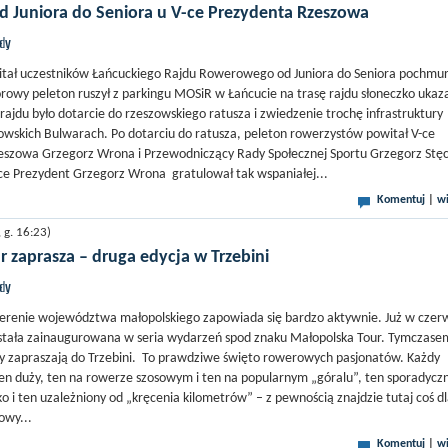
d Juniora do Seniora u V-ce Prezydenta Rzeszowa
jdy
itał uczestników Łańcuckiego Rajdu Rowerowego od Juniora do Seniora pochmu
orowy peleton ruszył z parkingu MOSiR w Łańcucie na trasę rajdu słoneczko ukaz
rajdu było dotarcie do rzeszowskiego ratusza i zwiedzenie trochę infrastruktury
wskich Bulwarach. Po dotarciu do ratusza, peleton rowerzystów powitał V-ce
eszowa Grzegorz Wrona i Przewodniczący Rady Społecznej Sportu Grzegorz Stęc
ce Prezydent Grzegorz Wrona gratulował tak wspaniałej...
Komentuj
|
wi
g. 16:23)
 zaprasza – druga edycja w Trzebini
jdy
erenie województwa małopolskiego zapowiada się bardzo aktywnie. Już w czer
ostała zainaugurowana w seria wydarzeń spod znaku Małopolska Tour. Tymczase
zy zapraszają do Trzebini. To prawdziwe święto rowerowych pasjonatów. Każdy
i ten duży, ten na rowerze szosowym i ten na popularnym „góralu”, ten sporadycz
o i ten uzależniony od „kręcenia kilometrów” – z pewnością znajdzie tutaj coś d
owy...
Komentuj
|
wi