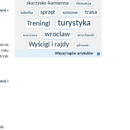
skarzysko-kamienna
slowacja
ęcej »
sprzęt
trasa
szosowe
sobotka
turystyka
Treningi
wroclaw
wrocławski
warszawa
Wyścigi i rajdy
as na
zdrowie
0 roku
Więcej tagów artykułów
trzyk
ęcej »
nie