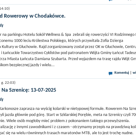
14:10)
ajd Rowerowy w Chodakówce.
jdy
 r na parkingu Hotelu Sokół Wellness & Spa zebrali się rowerzyści VI Rodzinnego
nemu 1000 leciu Królestwa Polskiego, których przywitała Zofia Dzierga
a Kultury w Głuchowie. Rajd zorganizowany został przez OK w Głuchowie, Cent
t i Łańcuckie Towarzystwo Cyklistów pod patronatem Wójta Gminy Łańcut Tadeu
strza Miasta Łańcuta Damiana Szubarta. Przed wyjazdem na trasę rajdu Wójt G
ikom bezpiecznej jazdy i wielu...
Komentuj
|
wi
g. 22:03)
 Na Szrenicę: 13-07-2025
jdy
Karkonosze zaprasza na wyścig kolarski w nietypowej formule. Rowerem Na Szr
yli jazda głównie pod górę. Start w Szklarskiej Porębie, meta na Szrenicy czyli 7
nie. Wiele osób mogłoby mieć problem z pokonaniem takiego przewyższenia.
lizację z innymi zawodnikami i z czasem - otrzymamy przepis na prawdziwą kol
ać się na wielu równinnych trasach maratonów MTB, ale to jest trochę nudne.