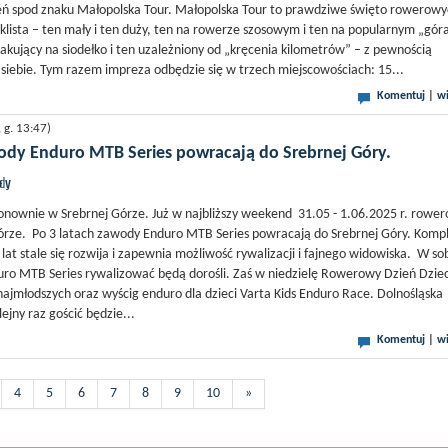
zeń spod znaku Małopolska Tour. Małopolska Tour to prawdziwe święto rowerow
klista – ten mały i ten duży, ten na rowerze szosowym i ten na popularnym „góra
akujący na siodełko i ten uzależniony od „kręcenia kilometrów” – z pewnością
a siebie. Tym razem impreza odbędzie się w trzech miejscowościach: 15...
Komentuj
|
wi
g. 13:47)
wody Enduro MTB Series powracają do Srebrnej Góry.
jdy
nownie w Srebrnej Górze. Już w najbliższy weekend 31.05 - 1.06.2025 r. rowe
órze. Po 3 latach zawody Enduro MTB Series powracają do Srebrnej Góry. Komp
 lat stale się rozwija i zapewnia możliwość rywalizacji i fajnego widowiska. W so
ro MTB Series rywalizować będą dorośli. Zaś w niedzielę Rowerowy Dzień Dzie
 najmłodszych oraz wyścig enduro dla dzieci Varta Kids Enduro Race. Dolnośląska
jny raz gościć będzie...
Komentuj
|
wi
4
5
6
7
8
9
10
»