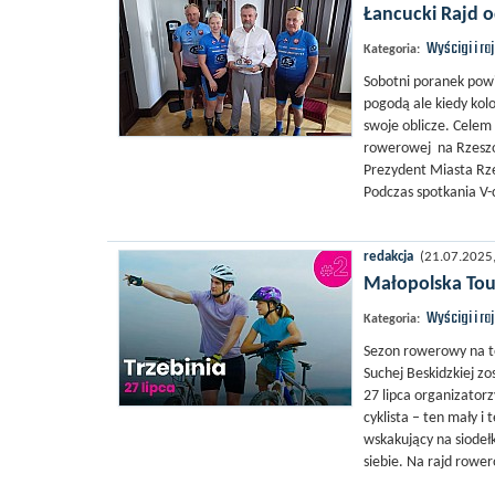
Łancucki Rajd o
Wyścigi i ra
Kategoria:
Sobotni poranek pow
pogodą ale kiedy kol
swoje oblicze. Celem 
rowerowej na Rzeszo
Prezydent Miasta Rz
Podczas spotkania V-
redakcja
(21.07.2025, 
Małopolska Tour
Wyścigi i ra
Kategoria:
Sezon rowerowy na t
Suchej Beskidzkiej z
27 lipca organizator
cyklista – ten mały 
wskakujący na siodełk
siebie. Na rajd rower