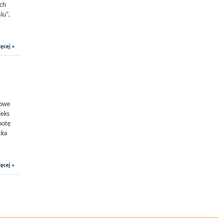
ych
lu”,
ęcej »
rowe
leks
botę
cka
ęcej »