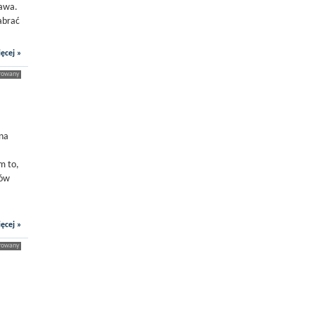
bawa.
abrać
ęcej »
 na
m to,
tów
ęcej »