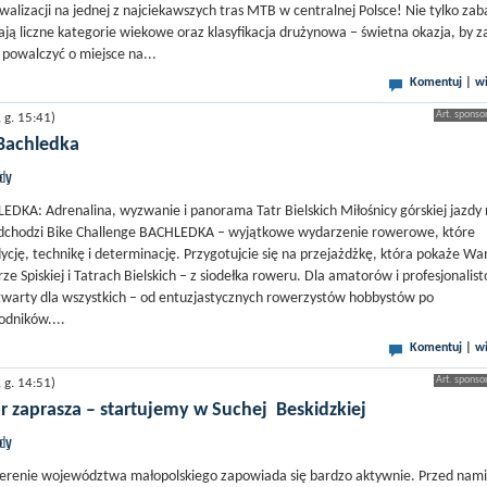
ywalizacji na jednej z najciekawszych tras MTB w centralnej Polsce! Nie tylko za
ą liczne kategorie wiekowe oraz klasyfikacja drużynowa – świetna okazja, by z
 powalczyć o miejsce na...
Komentuj
|
wi
g. 15:41)
 Bachledka
jdy
EDKA: Adrenalina, wyzwanie i panorama Tatr Bielskich Miłośnicy górskiej jazdy
chodzi Bike Challenge BACHLEDKA – wyjątkowe wydarzenie rowerowe, które
cję, technikę i determinację. Przygotujcie się na przejażdżkę, która pokaże Wa
e Spiskiej i Tatrach Bielskich – z siodełka roweru. Dla amatorów i profesjonalis
otwarty dla wszystkich – od entuzjastycznych rowerzystów hobbystów po
dników....
Komentuj
|
wi
g. 14:51)
 zaprasza – startujemy w Suchej Beskidzkiej
jdy
erenie województwa małopolskiego zapowiada się bardzo aktywnie. Przed nami