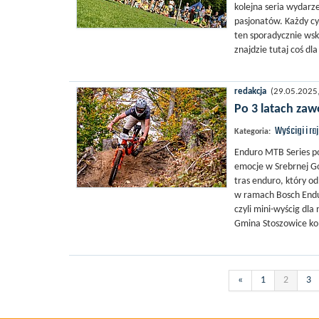
kolejna seria wydar
pasjonatów. Każdy cy
ten sporadycznie wsk
znajdzie tutaj coś dl
redakcja
(29.05.2025, 
Po 3 latach za
Wyścigi i ra
Kategoria:
Enduro MTB Series po
emocje w Srebrnej G
tras enduro, który od
w ramach Bosch Endu
czyli mini-wyścig dla
Gmina Stoszowice kole
«
1
2
3