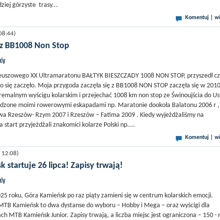
iej górzyste trasy...
Komentuj
|
wi
08:44)
z BB1008 Non Stop
jdy
ileuszowego XX Ultramaratonu BAŁTYK BIESZCZADY 1008 NON STOP, przyszedł cz
k to się zaczęło. Moja przygoda zaczęła się z BB1008 NON STOP zaczęła się w 201
emalnym wyścigu kolarskim i przejechać 1008 km non stop ze Świnoujścia do Us
edzone moimi rowerowymi eskapadami np. Maratonie dookoła Balatonu 2006 r ,
a Rzeszów- Rzym 2007 i Rzeszów – Fatima 2009 . Kiedy wyjeżdżaliśmy na
 start przyjeżdżali znakomici kolarze Polski np....
Komentuj
|
wi
 12:08)
 startuje 26 lipca! Zapisy trwają!
jdy
025 roku, Góra Kamieńsk po raz piąty zamieni się w centrum kolarskich emocji.
MTB Kamieńsk to dwa dystanse do wyboru – Hobby i Mega – oraz wyścigi dla
h MTB Kamieńsk Junior. Zapisy trwają, a liczba miejsc jest ograniczona – 150 - 