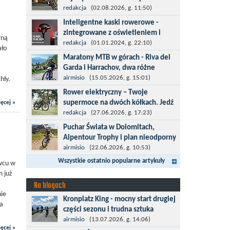
kolarska
redakcja
(02.08.2026, g. 11:50)
Tour de Pologne 2026 to jedno z
Inteligentne kaski rowerowe -
najbardziej prestiżowych wydarzeń
zintegrowane z oświetleniem i
rną
sportowych w Polsce. wyścig zaliczany
kierunkowskazami
redakcja
(01.01.2024, g. 22:10)
ało
po raz 22. do prestiżowego cyklu UCI
Temat bezpieczeństwa jazdy wchodzi
Maratony MTB w górach - Riva del
World...
na nowy poziom. Do tej pory kask było
Garda i Harrachov, dwa różne
odpowiedzialny przede wszystkim za
wyzwania
airmisio
(15.05.2026, g. 15:01)
hły.
bezpieczeństwo rowerzysty, ochronę...
Maj to idealny czas, by z płaskich i
Rower elektryczny – Twoje
szybkich wyścigów przejść do znacznie
supermoce na dwóch kółkach. Jedź
ęcej »
bardziej ambitnych wyzwań, jakimi są
dalej,odkrywaj więcej
redakcja
(27.06.2026, g. 17:23)
górskie wyścigi MTB....
Marzenia o dalekich podróżach bez
Puchar Świata w Dolomitach,
ogromnego zmęczenia stają się
Alpentour Trophy i plan nieodporny
rzeczywistością dzięki nowoczesnym
na upadki
airmisio
(22.06.2026, g. 10:53)
technologiom ukrytym w
Czerwiec w moim planie oznaczał
Wszystkie ostatnio popularne artykuły
wcu w
jednośladach....
wejście w najbardziej wymagający etap
m już
i cel pierwszej części sezonu: Puchar
Na blogach
Świata w maratonie MTB w
nie
Kronplatz King - mocny start drugiej
Dolomitach...
la
części sezonu i trudna sztuka
odpoczynku
airmisio
(13.07.2026, g. 14:06)
ęcej »