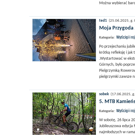
Można wybierać bardz
ted1
(25.06.2025, g. 
Moja Przygoda 
Wyścigi i ra
Kategoria:
Po przejechaniu jub
krótką refleksję i ja
.Wystartować w ekstr
Górnych, było poprz
Pielgrzymką Rowerow
pielgrzymki zawsze na
sobek
(17.06.2025, g.
5. MTB Kamieńsk
Wyścigi i ra
Kategoria:
W sobotę, 26 lipca 2
Jubileuszowa edycja 
najmłodszych w ramac