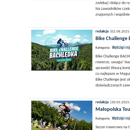
zwlekaj i dołącz do r
Na zawodników czekaj
znajomych i wspólnie
redakcja
(02.06.2025, 
Bike Challenge
Wyścigi i ra
Kategoria:
Bike Challenge BACHL
rowerze, uwaga! Nad
sprawdzi Waszą kondy
co najlepsze w Magurz
Bike Challenge jest 
doświadczonych zawo
redakcja
(30.05.2025, 
Małopolska Tour
Wyścigi i ra
Kategoria:
Sezon rowerowy na t