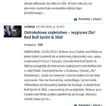
dotąd odbywało się tylko w USA. W tym roku po raz
pierwszy wystartuje europejska edycja tego
prestiżowego...
Komentuj
|
więcej »
redakcja
(27.06.2012, g. 12:07)
Ostrokołowe szaleństwo – wygrywa Zło!
Red Bull Sprint & Skid
Inne
Kategoria:
WARSZAWA, 23.06.2012 r Bulwar przy Cudzie nad Wisłą na
jeden dzień zamienił się w kolorową mieszankę ram, opon,
oryginalnych fryzur i tatuaży. Zawody Red Bull Sprint &
Skid przyciągnęły do Warszawy najlepszych ostrokołówców
z całej Polski. Zwyciężył kurier z Krakowa, Maciej „Zło”
Złonkiewicz. Jazda na rowerze z ostrym kołem to nie lada
wyzwanie. Nie ma hamulców, wolnobiegu i przerzutek.
Miłośników tej dyscypliny jednak nie brakuje. A dzięki Red
Bull Sprint & Skid, z pewnością ich przybędzie. Bulwar przy
Cudzie nad Wisłą szybko zapełnił się po brzegi. Wszyscy
chcieli zobaczyć te...
Komentuj
|
więcej »