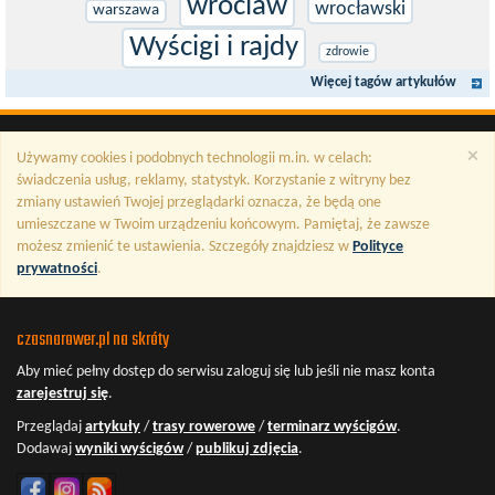
wroclaw
wrocławski
warszawa
Wyścigi i rajdy
zdrowie
Więcej tagów artykułów
×
Używamy cookies i podobnych technologii m.in. w celach:
świadczenia usług, reklamy, statystyk. Korzystanie z witryny bez
zmiany ustawień Twojej przeglądarki oznacza, że będą one
umieszczane w Twoim urządzeniu końcowym. Pamiętaj, że zawsze
możesz zmienić te ustawienia. Szczegóły znajdziesz w
Polityce
prywatności
.
czasnarower.pl na skróty
Aby mieć pełny dostęp do serwisu
zaloguj się
lub jeśli nie masz konta
zarejestruj się
.
Przeglądaj
artykuły
/
trasy rowerowe
/
terminarz wyścigów
.
Dodawaj
wyniki wyścigów
/
publikuj zdjęcia
.