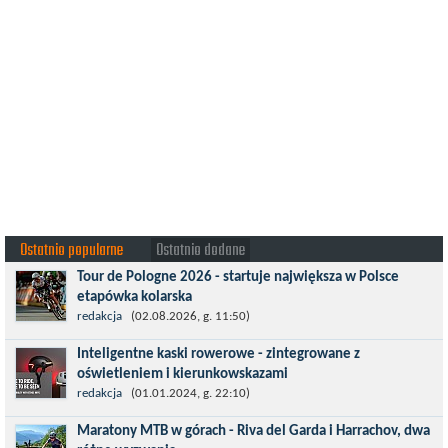
Ostatnio popularne
Ostatnio dodane
Tour de Pologne 2026 - startuje największa w Polsce
etapówka kolarska
Tour de Pologne 2026 to jedno z najbardziej prestiżowych
redakcja
(02.08.2026, g. 11:50)
wydarzeń sportowych w Polsce. wyścig zaliczany po raz 22. do
Inteligentne kaski rowerowe - zintegrowane z
prestiżowego cyklu UCI World...
oświetleniem i kierunkowskazami
Temat bezpieczeństwa jazdy wchodzi na nowy poziom. Do tej
redakcja
(01.01.2024, g. 22:10)
pory kask było odpowiedzialny przede wszystkim za
Maratony MTB w górach - Riva del Garda i Harrachov, dwa
bezpieczeństwo rowerzysty, ochronę...