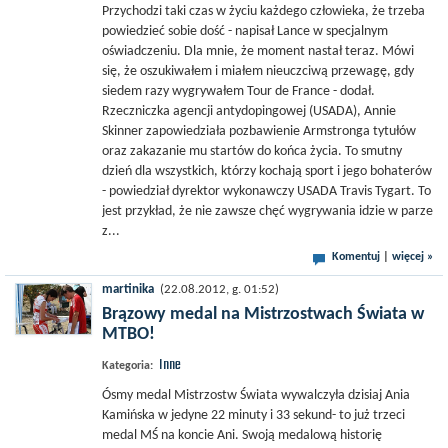
Przychodzi taki czas w życiu każdego człowieka, że trzeba
powiedzieć sobie dość - napisał Lance w specjalnym
oświadczeniu. Dla mnie, że moment nastał teraz. Mówi
się, że oszukiwałem i miałem nieuczciwą przewagę, gdy
siedem razy wygrywałem Tour de France - dodał.
Rzeczniczka agencji antydopingowej (USADA), Annie
Skinner zapowiedziała pozbawienie Armstronga tytułów
oraz zakazanie mu startów do końca życia. To smutny
dzień dla wszystkich, którzy kochają sport i jego bohaterów
- powiedział dyrektor wykonawczy USADA Travis Tygart. To
jest przykład, że nie zawsze chęć wygrywania idzie w parze
z...
Komentuj
|
więcej »
martinika
(22.08.2012, g. 01:52)
Brązowy medal na Mistrzostwach Świata w
MTBO!
Inne
Kategoria:
Ósmy medal Mistrzostw Świata wywalczyła dzisiaj Ania
Kamińska w jedyne 22 minuty i 33 sekund- to już trzeci
medal MŚ na koncie Ani. Swoją medalową historię