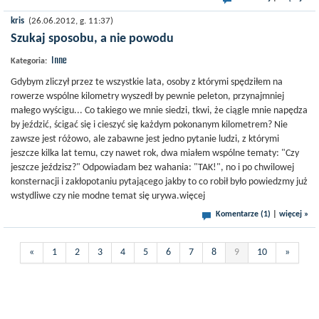
kris
(26.06.2012, g. 11:37)
Szukaj sposobu, a nie powodu
Inne
Kategoria:
Gdybym zliczył przez te wszystkie lata, osoby z którymi spędziłem na
rowerze wspólne kilometry wyszedł by pewnie peleton, przynajmniej
małego wyścigu... Co takiego we mnie siedzi, tkwi, że ciągle mnie napędza
by jeździć, ścigać się i cieszyć się każdym pokonanym kilometrem? Nie
zawsze jest różowo, ale zabawne jest jedno pytanie ludzi, z którymi
jeszcze kilka lat temu, czy nawet rok, dwa miałem wspólne tematy: "Czy
jeszcze jeździsz?" Odpowiadam bez wahania: "TAK!", no i po chwilowej
konsternacji i zakłopotaniu pytającego jakby to co robił było powiedzmy już
wstydliwe czy nie modne temat się urywa.więcej
Komentarze (1)
|
więcej »
«
1
2
3
4
5
6
7
8
9
10
»