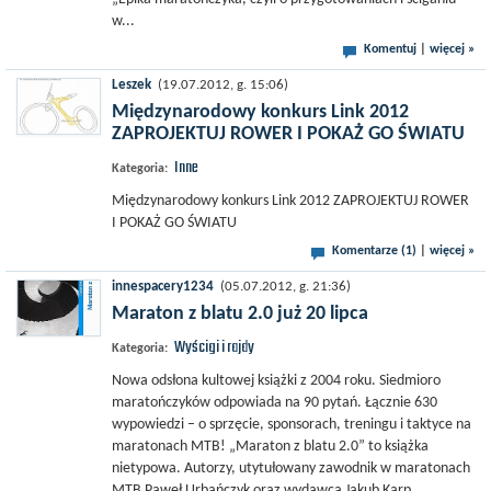
w...
Komentuj
|
więcej »
Leszek
(19.07.2012, g. 15:06)
Międzynarodowy konkurs Link 2012
ZAPROJEKTUJ ROWER I POKAŻ GO ŚWIATU
Inne
Kategoria:
Międzynarodowy konkurs Link 2012 ZAPROJEKTUJ ROWER
I POKAŻ GO ŚWIATU
Komentarze (1)
|
więcej »
innespacery1234
(05.07.2012, g. 21:36)
Maraton z blatu 2.0 już 20 lipca
Wyścigi i rajdy
Kategoria:
Nowa odsłona kultowej książki z 2004 roku. Siedmioro
maratończyków odpowiada na 90 pytań. Łącznie 630
wypowiedzi – o sprzęcie, sponsorach, treningu i taktyce na
maratonach MTB! „Maraton z blatu 2.0” to książka
nietypowa. Autorzy, utytułowany zawodnik w maratonach
MTB Paweł Urbańczyk oraz wydawca Jakub Karp,