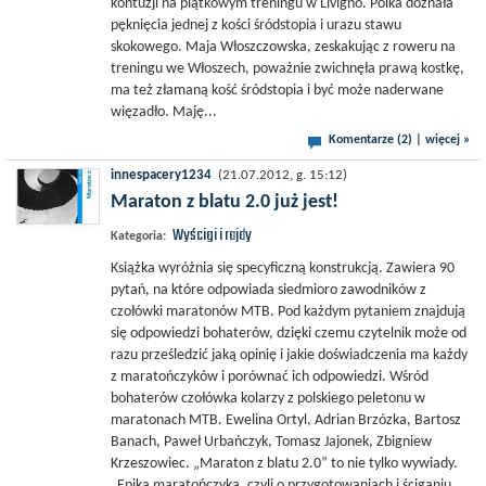
kontuzji na piątkowym treningu w Livigno. Polka doznała
pęknięcia jednej z kości śródstopia i urazu stawu
skokowego. Maja Włoszczowska, zeskakując z roweru na
treningu we Włoszech, poważnie zwichnęła prawą kostkę,
ma też złamaną kość śródstopia i być może naderwane
więzadło. Maję...
Komentarze (2)
|
więcej »
innespacery1234
(21.07.2012, g. 15:12)
Maraton z blatu 2.0 już jest!
Wyścigi i rajdy
Kategoria:
Książka wyróżnia się specyficzną konstrukcją. Zawiera 90
pytań, na które odpowiada siedmioro zawodników z
czołówki maratonów MTB. Pod każdym pytaniem znajdują
się odpowiedzi bohaterów, dzięki czemu czytelnik może od
razu prześledzić jaką opinię i jakie doświadczenia ma każdy
z maratończyków i porównać ich odpowiedzi. Wśród
bohaterów czołówka kolarzy z polskiego peletonu w
maratonach MTB. Ewelina Ortyl, Adrian Brzózka, Bartosz
Banach, Paweł Urbańczyk, Tomasz Jajonek, Zbigniew
Krzeszowiec. „Maraton z blatu 2.0” to nie tylko wywiady.
„Epika maratończyka, czyli o przygotowaniach i ściganiu