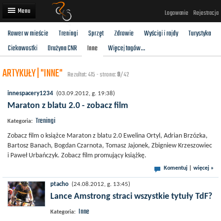
Logowanie
Rejestracja
Rower w mieście
Treningi
Sprzęt
Zdrowie
Wyścigi i rajdy
Turystyka
Artykuły
Ciekawostki
Drużyna CNR
Inne
Więcej tagów...
Trasy rowerowe
ARTYKUŁY | "INNE"
Rezultat: 415 - strona:
9
/42
Wyścigi rowerowe
innespacery1234
(03.09.2012, g. 19:38)
Użytkownicy
Maraton z blatu 2.0 - zobacz film
Treningi
Dodaj
Kategoria:
Zobacz film o książce Maraton z blatu 2.0 Ewelina Ortyl, Adrian Brzózka,
Bartosz Banach, Bogdan Czarnota, Tomasz Jajonek, Zbigniew Krzeszowiec
i Paweł Urbańczyk. Zobacz film promujący książkę.
Komentuj
|
więcej »
ptacho
(24.08.2012, g. 13:45)
Lance Amstrong straci wszystkie tytuły TdF?
Inne
Kategoria: