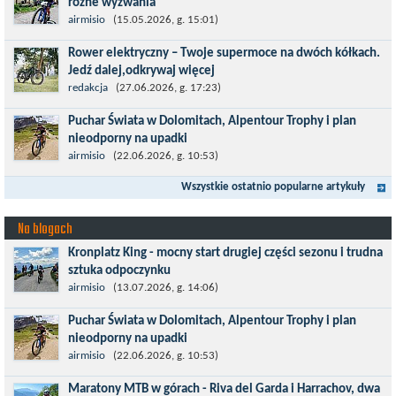
różne wyzwania
Maj to idealny czas, by z płaskich i szybkich wyścigów przejść do
airmisio
(15.05.2026, g. 15:01)
znacznie bardziej ambitnych wyzwań, jakimi są górskie wyścigi
Rower elektryczny – Twoje supermoce na dwóch kółkach.
MTB....
Jedź dalej,odkrywaj więcej
Marzenia o dalekich podróżach bez ogromnego zmęczenia stają
redakcja
(27.06.2026, g. 17:23)
się rzeczywistością dzięki nowoczesnym technologiom ukrytym
Puchar Świata w Dolomitach, Alpentour Trophy i plan
w jednośladach....
nieodporny na upadki
Czerwiec w moim planie oznaczał wejście w najbardziej
airmisio
(22.06.2026, g. 10:53)
wymagający etap i cel pierwszej części sezonu: Puchar Świata w
Wszystkie ostatnio popularne artykuły
maratonie MTB w Dolomitach...
Na blogach
Kronplatz King - mocny start drugiej części sezonu i trudna
sztuka odpoczynku
Kronplatz King, epicki MTB Maraton z metą na 2275 m we
airmisio
(13.07.2026, g. 14:06)
włoskich Alpach – łącznie 3000 metrów przewyższenia na
Puchar Świata w Dolomitach, Alpentour Trophy i plan
dystansie 60 km, ze...
nieodporny na upadki
Czerwiec w moim planie oznaczał wejście w najbardziej
airmisio
(22.06.2026, g. 10:53)
wymagający etap i cel pierwszej części sezonu: Puchar Świata w
Maratony MTB w górach - Riva del Garda i Harrachov, dwa
maratonie MTB w Dolomitach...