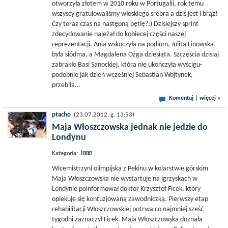
otworzyła złotem w 2010 roku w Portugalii, rok temu
wszyscy gratulowaliśmy włoskiego srebra a dziś jest i brąz!
Czy teraz czas na następną pętlę?:) Dzisiejszy sprint
zdecydowanie należał do kobiecej części naszej
reprezentacji. Ania wskoczyła na podium, Julita Linowska
była siódma, a Magdalena Ożga dziesiąta. Szczęścia dzisiaj
zabrakło Basi Sanockiej, która nie ukończyła wyścigu-
podobnie jak dzień wcześniej Sebastian Wojtynek,
przebiła...
Komentuj
|
więcej »
ptacho
(23.07.2012, g. 13:53)
Maja Włoszczowska jednak nie jedzie do
Londynu
Inne
Kategoria:
Wicemistrzyni olimpijska z Pekinu w kolarstwie górskim
Maja Włoszczowska nie wystartuje na igrzyskach w
Londynie poinformował doktor Krzysztof Ficek, który
opiekuje się kontuzjowaną zawodniczką. Pierwszy etap
rehabilitacji Włoszczowskiej potrwa co najmniej sześć
tygodni zaznaczył Ficek. Maja Włoszczowska doznała