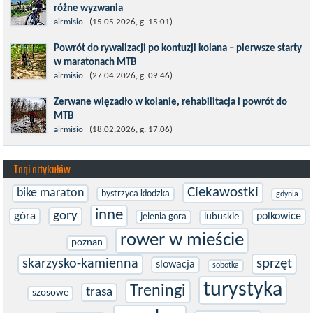
różne wyzwania
Maj to idealny czas, by z płaskich i szybkich wyścigów przejść do
airmisio
(15.05.2026, g. 15:01)
znacznie bardziej ambitnych wyzwań, jakimi są górskie wyścigi
Powrót do rywalizacji po kontuzji kolana – pierwsze starty
MTB....
w maratonach MTB
Prawdziwym testem po kontuzji kolana i uszkodzeniu więzadeł
airmisio
(27.04.2026, g. 09:46)
jest powrót do sportowej rywalizacji. Podczas zawodów znikają
Zerwane więzadło w kolanie, rehabilitacja i powrót do
bariery,...
MTB
W sporcie nie ma kalkulacji, niezależnie od stopnia
airmisio
(18.02.2026, g. 17:06)
zaawansowania. Trenujesz, startujesz w zawodach i chcesz po
prostu oddać się grze, dać z siebie...
Tagi artykułów
Ciekawostki
bike maraton
bystrzyca kłodzka
gdynia
inne
gory
góra
polkowice
jelenia gora
lubuskie
rower w mieście
poznan
sprzęt
skarzysko-kamienna
slowacja
sobotka
turystyka
Treningi
trasa
szosowe