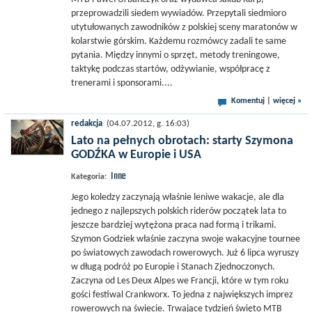
przeprowadzili siedem wywiadów. Przepytali siedmioro
utytułowanych zawodników z polskiej sceny maratonów w
kolarstwie górskim. Każdemu rozmówcy zadali te same
pytania. Między innymi o sprzęt, metody treningowe,
taktykę podczas startów, odżywianie, współpracę z
trenerami i sponsorami....
Komentuj
|
więcej »
redakcja
(04.07.2012, g. 16:03)
Lato na pełnych obrotach: starty Szymona
GODŹKA w Europie i USA
Inne
Kategoria:
Jego koledzy zaczynają właśnie leniwe wakacje, ale dla
jednego z najlepszych polskich riderów początek lata to
jeszcze bardziej wytężona praca nad formą i trikami.
Szymon Godziek właśnie zaczyna swoje wakacyjne tournee
po światowych zawodach rowerowych. Już 6 lipca wyruszy
w długą podróż po Europie i Stanach Zjednoczonych.
Zaczyna od Les Deux Alpes we Francji, które w tym roku
gości festiwal Crankworx. To jedna z największych imprez
rowerowych na świecie. Trwające tydzień święto MTB